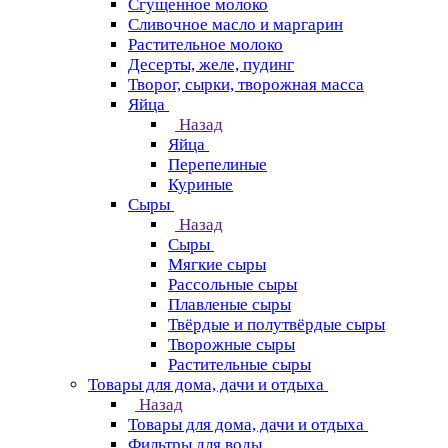
Сгущенное молоко
Сливочное масло и маргарин
Растительное молоко
Десерты, желе, пудинг
Творог, сырки, творожная масса
Яйца
Назад
Яйца
Перепелиные
Куриные
Сыры
Назад
Сыры
Мягкие сыры
Рассольные сыры
Плавленые сыры
Твёрдые и полутвёрдые сыры
Творожные сыры
Растительные сыры
Товары для дома, дачи и отдыха
Назад
Товары для дома, дачи и отдыха
Фильтры для воды