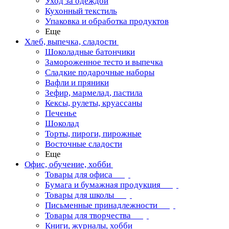
Уход за одеждой
Кухонный текстиль
Упаковка и обработка продуктов
Еще
Хлеб, выпечка, сладости
Шоколадные батончики
Замороженное тесто и выпечка
Сладкие подарочные наборы
Вафли и пряники
Зефир, мармелад, пастила
Кексы, рулеты, круассаны
Печенье
Шоколад
Торты, пироги, пирожные
Восточные сладости
Еще
Офис, обучение, хобби
Товары для офиса
Бумага и бумажная продукция
Товары для школы
Письменные принадлежности
Товары для творчества
Книги, журналы, хобби