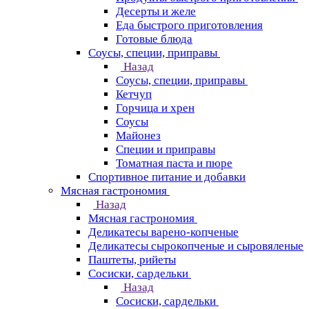
Десерты и желе
Еда быстрого приготовления
Готовые блюда
Соусы, специи, приправы
Назад
Соусы, специи, приправы
Кетчуп
Горчица и хрен
Соусы
Майонез
Специи и приправы
Томатная паста и пюре
Спортивное питание и добавки
Мясная гастрономия
Назад
Мясная гастрономия
Деликатесы варено-копченые
Деликатесы сырокопченые и сыровяленые
Паштеты, рийеты
Сосиски, сардельки
Назад
Сосиски, сардельки