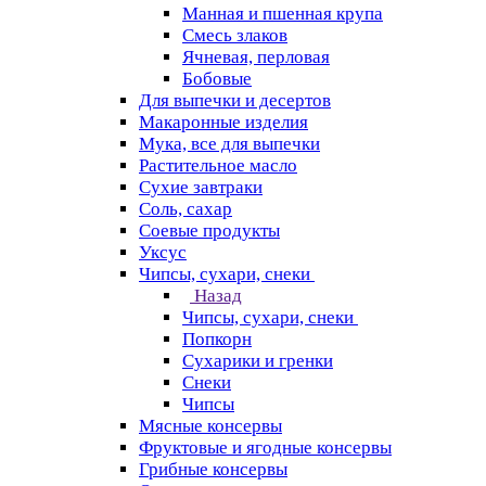
Манная и пшенная крупа
Смесь злаков
Ячневая, перловая
Бобовые
Для выпечки и десертов
Макаронные изделия
Мука, все для выпечки
Растительное масло
Сухие завтраки
Соль, сахар
Соевые продукты
Уксус
Чипсы, сухари, снеки
Назад
Чипсы, сухари, снеки
Попкорн
Сухарики и гренки
Снеки
Чипсы
Мясные консервы
Фруктовые и ягодные консервы
Грибные консервы