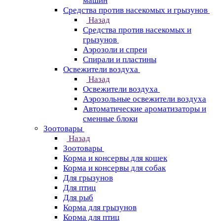
машин
Средства против насекомых и грызунов
Назад
Средства против насекомых и
грызунов
Аэрозоли и спреи
Спирали и пластины
Освежители воздуха
Назад
Освежители воздуха
Аэрозольные освежители воздуха
Автоматические ароматизаторы и
сменные блоки
Зоотовары
Назад
Зоотовары
Корма и консервы для кошек
Корма и консервы для собак
Для грызунов
Для птиц
Для рыб
Корма для грызунов
Корма для птиц