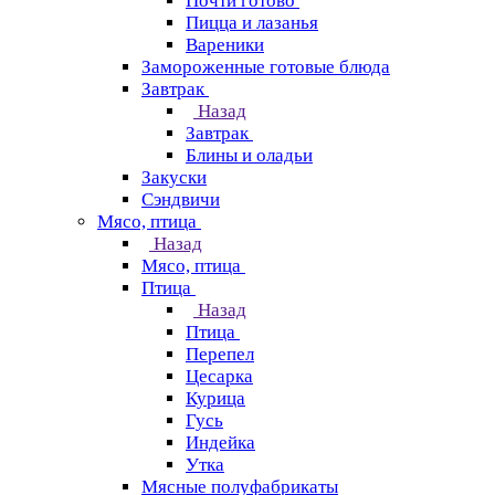
Почти готово
Пицца и лазанья
Вареники
Замороженные готовые блюда
Завтрак
Назад
Завтрак
Блины и оладьи
Закуски
Сэндвичи
Мясо, птица
Назад
Мясо, птица
Птица
Назад
Птица
Перепел
Цесарка
Курица
Гусь
Индейка
Утка
Мясные полуфабрикаты