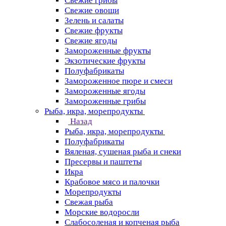
Свежие грибы
Свежие овощи
Зелень и салаты
Свежие фрукты
Свежие ягоды
Замороженные фрукты
Экзотические фрукты
Полуфабрикаты
Замороженное пюре и смеси
Замороженные ягоды
Замороженные грибы
Рыба, икра, морепродукты
Назад
Рыба, икра, морепродукты
Полуфабрикаты
Вяленая, сушеная рыба и снеки
Пресервы и паштеты
Икра
Крабовое мясо и палочки
Морепродукты
Свежая рыба
Морские водоросли
Слабосоленая и копченая рыба