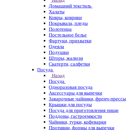
Назад
Домашний текстиль
Халаты
Ковры, коврики
Покрывала, пледы
Полотенца
Постельное белье
Фартуки, прихватки
Одеяла
Подушки
Шторы, жалюзи
Скатерти, салфетки
Посуда
Назад
Посуда
Одноразовая посуда
Аксессуары для выпечки
Заварочные чайники, френч-прессы
Крышки для посуды
Посуда для приготовления пищи
Поддоны, гастроемкости
Чайники, турки, кофеварки
Противни, формы для выпечки