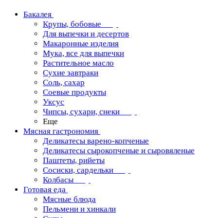
Бакалея
Крупы, бобовые
Для выпечки и десертов
Макаронные изделия
Мука, все для выпечки
Растительное масло
Сухие завтраки
Соль, сахар
Соевые продукты
Уксус
Чипсы, сухари, снеки
Еще
Мясная гастрономия
Деликатесы варено-копченые
Деликатесы сырокопченые и сыровяленые
Паштеты, рийеты
Сосиски, сардельки
Колбасы
Готовая еда
Мясные блюда
Пельмени и хинкали