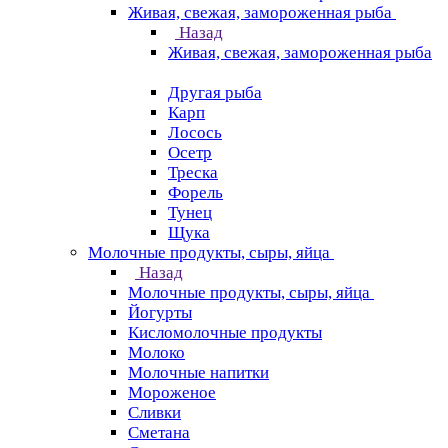
Живая, свежая, замороженная рыба
Назад
Живая, свежая, замороженная рыба
Другая рыба
Карп
Лосось
Осетр
Треска
Форель
Тунец
Щука
Молочные продукты, сыры, яйца
Назад
Молочные продукты, сыры, яйца
Йогурты
Кисломолочные продукты
Молоко
Молочные напитки
Мороженое
Сливки
Сметана