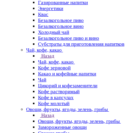
Газированные напитки
Энергетики
Квас
Безалкогольное пиво
Безалкогольное вино
Холодный чай
Безалкогольное пиво и вино
Субстраты для приготовления напитков
Чай, кофе, какао
Назад
Чай, кофе, какао
Кофе зерновой
Какао и кофейные напитки
Чай
Цикорий и кофезаменители
Кофе растворимый
Кофе в капсулах
Кофе молотый
Овощи, фрукты, ягоды, зелень, грибы
Назад
Овощи, фрукты, ягоды, зелень, грибы
Замороженные овощи