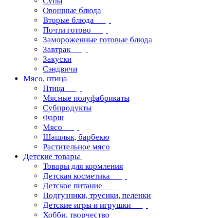
Супы
Овощные блюда
Вторые блюда
Почти готово
Замороженные готовые блюда
Завтрак
Закуски
Сэндвичи
Мясо, птица
Птица
Мясные полуфабрикаты
Субпродукты
Фарш
Мясо
Шашлык, барбекю
Растительное мясо
Детские товары
Товары для кормления
Детская косметика
Детское питание
Подгузники, трусики, пеленки
Детские игры и игрушки
Хобби, творчество