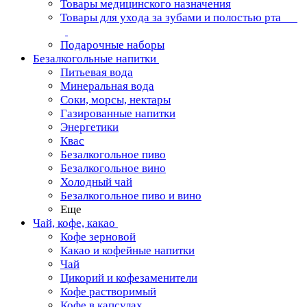
Товары медицинского назначения
Товары для ухода за зубами и полостью рта
Подарочные наборы
Безалкогольные напитки
Питьевая вода
Минеральная вода
Соки, морсы, нектары
Газированные напитки
Энергетики
Квас
Безалкогольное пиво
Безалкогольное вино
Холодный чай
Безалкогольное пиво и вино
Еще
Чай, кофе, какао
Кофе зерновой
Какао и кофейные напитки
Чай
Цикорий и кофезаменители
Кофе растворимый
Кофе в капсулах