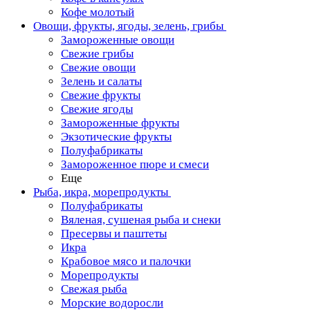
Кофе молотый
Овощи, фрукты, ягоды, зелень, грибы
Замороженные овощи
Свежие грибы
Свежие овощи
Зелень и салаты
Свежие фрукты
Свежие ягоды
Замороженные фрукты
Экзотические фрукты
Полуфабрикаты
Замороженное пюре и смеси
Еще
Рыба, икра, морепродукты
Полуфабрикаты
Вяленая, сушеная рыба и снеки
Пресервы и паштеты
Икра
Крабовое мясо и палочки
Морепродукты
Свежая рыба
Морские водоросли