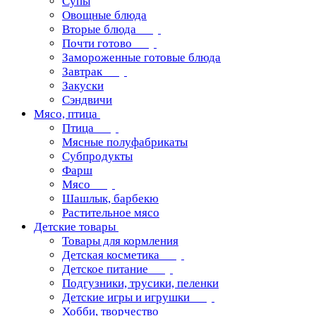
Супы
Овощные блюда
Вторые блюда
Почти готово
Замороженные готовые блюда
Завтрак
Закуски
Сэндвичи
Мясо, птица
Птица
Мясные полуфабрикаты
Субпродукты
Фарш
Мясо
Шашлык, барбекю
Растительное мясо
Детские товары
Товары для кормления
Детская косметика
Детское питание
Подгузники, трусики, пеленки
Детские игры и игрушки
Хобби, творчество