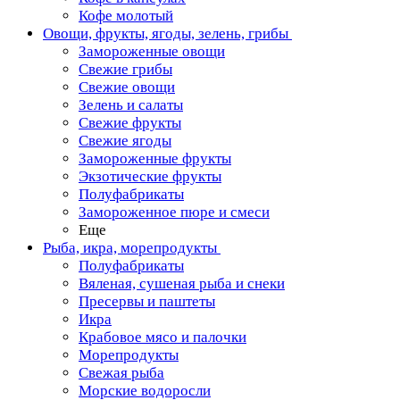
Кофе молотый
Овощи, фрукты, ягоды, зелень, грибы
Замороженные овощи
Свежие грибы
Свежие овощи
Зелень и салаты
Свежие фрукты
Свежие ягоды
Замороженные фрукты
Экзотические фрукты
Полуфабрикаты
Замороженное пюре и смеси
Еще
Рыба, икра, морепродукты
Полуфабрикаты
Вяленая, сушеная рыба и снеки
Пресервы и паштеты
Икра
Крабовое мясо и палочки
Морепродукты
Свежая рыба
Морские водоросли