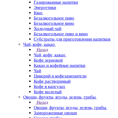
Газированные напитки
Энергетики
Квас
Безалкогольное пиво
Безалкогольное вино
Холодный чай
Безалкогольное пиво и вино
Субстраты для приготовления напитков
Чай, кофе, какао
Назад
Чай, кофе, какао
Кофе зерновой
Какао и кофейные напитки
Чай
Цикорий и кофезаменители
Кофе растворимый
Кофе в капсулах
Кофе молотый
Овощи, фрукты, ягоды, зелень, грибы
Назад
Овощи, фрукты, ягоды, зелень, грибы
Замороженные овощи