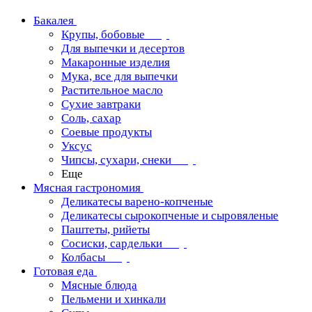
Бакалея
Крупы, бобовые
Для выпечки и десертов
Макаронные изделия
Мука, все для выпечки
Растительное масло
Сухие завтраки
Соль, сахар
Соевые продукты
Уксус
Чипсы, сухари, снеки
Еще
Мясная гастрономия
Деликатесы варено-копченые
Деликатесы сырокопченые и сыровяленые
Паштеты, рийеты
Сосиски, сардельки
Колбасы
Готовая еда
Мясные блюда
Пельмени и хинкали