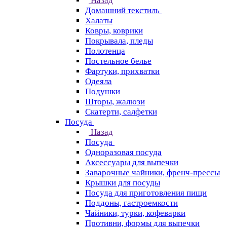
Назад
Домашний текстиль
Халаты
Ковры, коврики
Покрывала, пледы
Полотенца
Постельное белье
Фартуки, прихватки
Одеяла
Подушки
Шторы, жалюзи
Скатерти, салфетки
Посуда
Назад
Посуда
Одноразовая посуда
Аксессуары для выпечки
Заварочные чайники, френч-прессы
Крышки для посуды
Посуда для приготовления пищи
Поддоны, гастроемкости
Чайники, турки, кофеварки
Противни, формы для выпечки