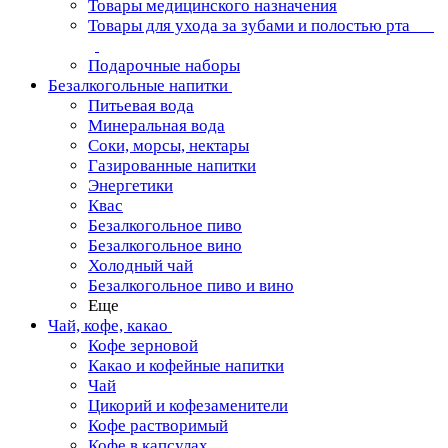
Товары медицинского назначения
Товары для ухода за зубами и полостью рта
Подарочные наборы
Безалкогольные напитки
Питьевая вода
Минеральная вода
Соки, морсы, нектары
Газированные напитки
Энергетики
Квас
Безалкогольное пиво
Безалкогольное вино
Холодный чай
Безалкогольное пиво и вино
Еще
Чай, кофе, какао
Кофе зерновой
Какао и кофейные напитки
Чай
Цикорий и кофезаменители
Кофе растворимый
Кофе в капсулах