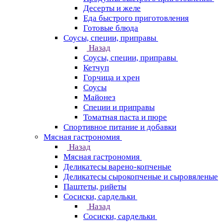
Десерты и желе
Еда быстрого приготовления
Готовые блюда
Соусы, специи, приправы
Назад
Соусы, специи, приправы
Кетчуп
Горчица и хрен
Соусы
Майонез
Специи и приправы
Томатная паста и пюре
Спортивное питание и добавки
Мясная гастрономия
Назад
Мясная гастрономия
Деликатесы варено-копченые
Деликатесы сырокопченые и сыровяленые
Паштеты, рийеты
Сосиски, сардельки
Назад
Сосиски, сардельки