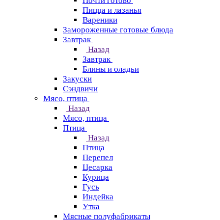
Почти готово
Пицца и лазанья
Вареники
Замороженные готовые блюда
Завтрак
Назад
Завтрак
Блины и оладьи
Закуски
Сэндвичи
Мясо, птица
Назад
Мясо, птица
Птица
Назад
Птица
Перепел
Цесарка
Курица
Гусь
Индейка
Утка
Мясные полуфабрикаты