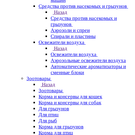
машин
Средства против насекомых и грызунов
Назад
Средства против насекомых и
грызунов
Аэрозоли и спреи
Спирали и пластины
Освежители воздуха
Назад
Освежители воздуха
Аэрозольные освежители воздуха
Автоматические ароматизаторы и
сменные блоки
Зоотовары
Назад
Зоотовары
Корма и консервы для кошек
Корма и консервы для собак
Для грызунов
Для птиц
Для рыб
Корма для грызунов
Корма для птиц