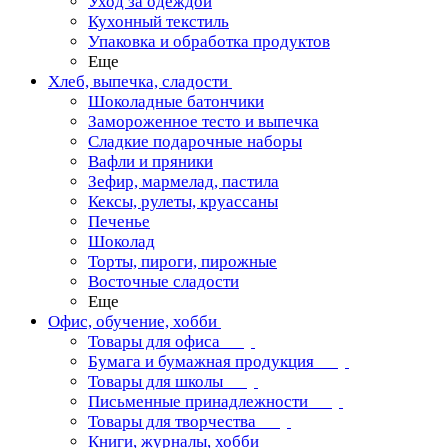
Уход за одеждой
Кухонный текстиль
Упаковка и обработка продуктов
Еще
Хлеб, выпечка, сладости
Шоколадные батончики
Замороженное тесто и выпечка
Сладкие подарочные наборы
Вафли и пряники
Зефир, мармелад, пастила
Кексы, рулеты, круассаны
Печенье
Шоколад
Торты, пироги, пирожные
Восточные сладости
Еще
Офис, обучение, хобби
Товары для офиса
Бумага и бумажная продукция
Товары для школы
Письменные принадлежности
Товары для творчества
Книги, журналы, хобби