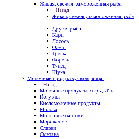
Живая, свежая, замороженная рыба
Назад
Живая, свежая, замороженная рыба
Другая рыба
Карп
Лосось
Осетр
Треска
Форель
Тунец
Щука
Молочные продукты, сыры, яйца
Назад
Молочные продукты, сыры, яйца
Йогурты
Кисломолочные продукты
Молоко
Молочные напитки
Мороженое
Сливки
Сметана