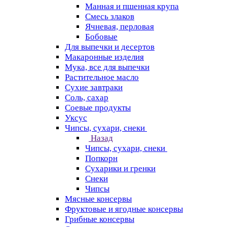
Манная и пшенная крупа
Смесь злаков
Ячневая, перловая
Бобовые
Для выпечки и десертов
Макаронные изделия
Мука, все для выпечки
Растительное масло
Сухие завтраки
Соль, сахар
Соевые продукты
Уксус
Чипсы, сухари, снеки
Назад
Чипсы, сухари, снеки
Попкорн
Сухарики и гренки
Снеки
Чипсы
Мясные консервы
Фруктовые и ягодные консервы
Грибные консервы