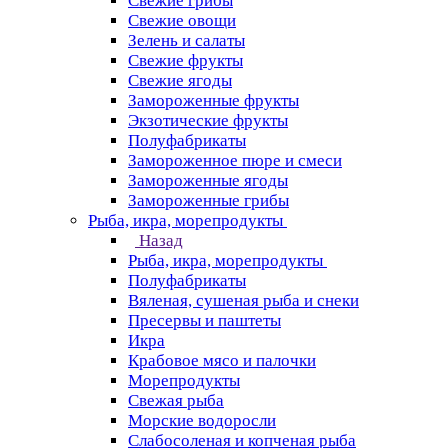
Свежие грибы
Свежие овощи
Зелень и салаты
Свежие фрукты
Свежие ягоды
Замороженные фрукты
Экзотические фрукты
Полуфабрикаты
Замороженное пюре и смеси
Замороженные ягоды
Замороженные грибы
Рыба, икра, морепродукты
Назад
Рыба, икра, морепродукты
Полуфабрикаты
Вяленая, сушеная рыба и снеки
Пресервы и паштеты
Икра
Крабовое мясо и палочки
Морепродукты
Свежая рыба
Морские водоросли
Слабосоленая и копченая рыба