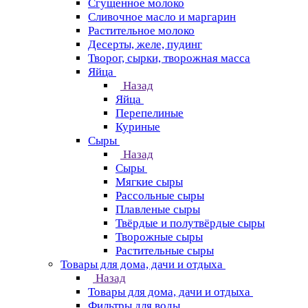
Сгущенное молоко
Сливочное масло и маргарин
Растительное молоко
Десерты, желе, пудинг
Творог, сырки, творожная масса
Яйца
Назад
Яйца
Перепелиные
Куриные
Сыры
Назад
Сыры
Мягкие сыры
Рассольные сыры
Плавленые сыры
Твёрдые и полутвёрдые сыры
Творожные сыры
Растительные сыры
Товары для дома, дачи и отдыха
Назад
Товары для дома, дачи и отдыха
Фильтры для воды