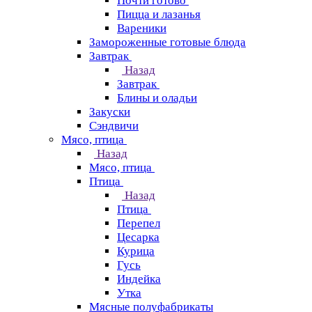
Почти готово
Пицца и лазанья
Вареники
Замороженные готовые блюда
Завтрак
Назад
Завтрак
Блины и оладьи
Закуски
Сэндвичи
Мясо, птица
Назад
Мясо, птица
Птица
Назад
Птица
Перепел
Цесарка
Курица
Гусь
Индейка
Утка
Мясные полуфабрикаты