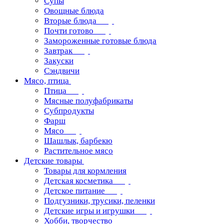
Супы
Овощные блюда
Вторые блюда
Почти готово
Замороженные готовые блюда
Завтрак
Закуски
Сэндвичи
Мясо, птица
Птица
Мясные полуфабрикаты
Субпродукты
Фарш
Мясо
Шашлык, барбекю
Растительное мясо
Детские товары
Товары для кормления
Детская косметика
Детское питание
Подгузники, трусики, пеленки
Детские игры и игрушки
Хобби, творчество