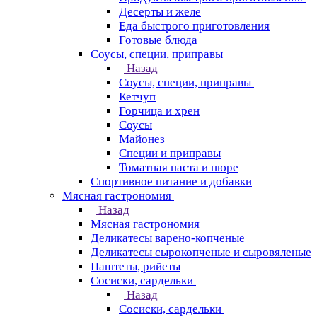
Десерты и желе
Еда быстрого приготовления
Готовые блюда
Соусы, специи, приправы
Назад
Соусы, специи, приправы
Кетчуп
Горчица и хрен
Соусы
Майонез
Специи и приправы
Томатная паста и пюре
Спортивное питание и добавки
Мясная гастрономия
Назад
Мясная гастрономия
Деликатесы варено-копченые
Деликатесы сырокопченые и сыровяленые
Паштеты, рийеты
Сосиски, сардельки
Назад
Сосиски, сардельки