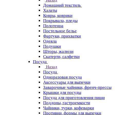
Назад
Домашний текстиль
Халаты
Ковры, коврики
Покрывала, пледы
Полотенца
Постельное белье
Фартуки, прихватки
Одеяла
Подушки
Шторы, жалюзи
Скатерти, салфетки
Посуда
Назад
Посуда
Одноразовая посуда
Аксессуары для выпечки
Заварочные чайники, френч-прессы
Крышки для посуды
Посуда для приготовления пищи
Поддоны, гастроемкости
Чайники, турки, кофеварки
Противни, формы для выпечки