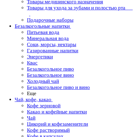
Товары медицинского назначения
Товары для ухода за зубами и полостью рта
Подарочные наборы
Безалкогольные напитки
Питьевая вода
Минеральная вода
Соки, морсы, нектары
Газированные напитки
Энергетики
Квас
Безалкогольное пиво
Безалкогольное вино
Холодный чай
Безалкогольное пиво и вино
Еще
Чай, кофе, какао
Кофе зерновой
Какао и кофейные напитки
Чай
Цикорий и кофезаменители
Кофе растворимый
Кофе в капсулах