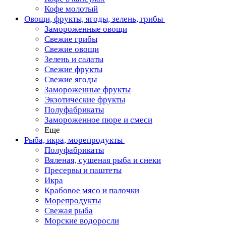
Кофе молотый
Овощи, фрукты, ягоды, зелень, грибы
Замороженные овощи
Свежие грибы
Свежие овощи
Зелень и салаты
Свежие фрукты
Свежие ягоды
Замороженные фрукты
Экзотические фрукты
Полуфабрикаты
Замороженное пюре и смеси
Еще
Рыба, икра, морепродукты
Полуфабрикаты
Вяленая, сушеная рыба и снеки
Пресервы и паштеты
Икра
Крабовое мясо и палочки
Морепродукты
Свежая рыба
Морские водоросли