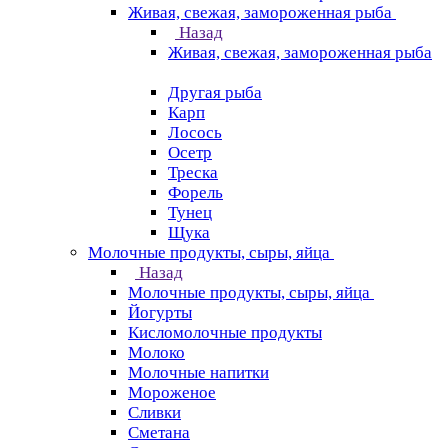
Живая, свежая, замороженная рыба
Назад
Живая, свежая, замороженная рыба
Другая рыба
Карп
Лосось
Осетр
Треска
Форель
Тунец
Щука
Молочные продукты, сыры, яйца
Назад
Молочные продукты, сыры, яйца
Йогурты
Кисломолочные продукты
Молоко
Молочные напитки
Мороженое
Сливки
Сметана