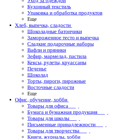
Уход за одеждой
Кухонный текстиль
Упаковка и обработка продуктов
Еще
Хлеб, выпечка, сладости
Шоколадные батончики
Замороженное тесто и выпечка
Сладкие подарочные наборы
Вафли и пряники
Зефир, мармелад, пастила
Кексы, рулеты, круассаны
Печенье
Шоколад
Торты, пироги, пирожные
Восточные сладости
Еще
Офис, обучение, хобби
Товары для офиса
Бумага и бумажная продукция
Товары для школы
Письменные принадлежности
Товары для творчества
Книги, журналы, хобби