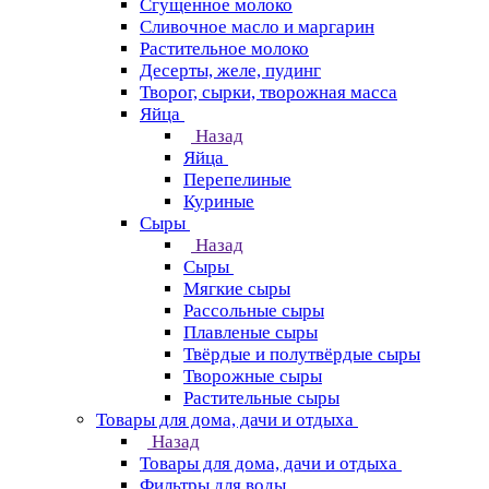
Сгущенное молоко
Сливочное масло и маргарин
Растительное молоко
Десерты, желе, пудинг
Творог, сырки, творожная масса
Яйца
Назад
Яйца
Перепелиные
Куриные
Сыры
Назад
Сыры
Мягкие сыры
Рассольные сыры
Плавленые сыры
Твёрдые и полутвёрдые сыры
Творожные сыры
Растительные сыры
Товары для дома, дачи и отдыха
Назад
Товары для дома, дачи и отдыха
Фильтры для воды