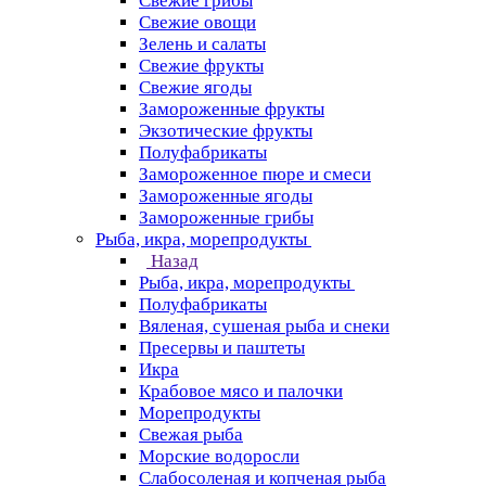
Свежие грибы
Свежие овощи
Зелень и салаты
Свежие фрукты
Свежие ягоды
Замороженные фрукты
Экзотические фрукты
Полуфабрикаты
Замороженное пюре и смеси
Замороженные ягоды
Замороженные грибы
Рыба, икра, морепродукты
Назад
Рыба, икра, морепродукты
Полуфабрикаты
Вяленая, сушеная рыба и снеки
Пресервы и паштеты
Икра
Крабовое мясо и палочки
Морепродукты
Свежая рыба
Морские водоросли
Слабосоленая и копченая рыба