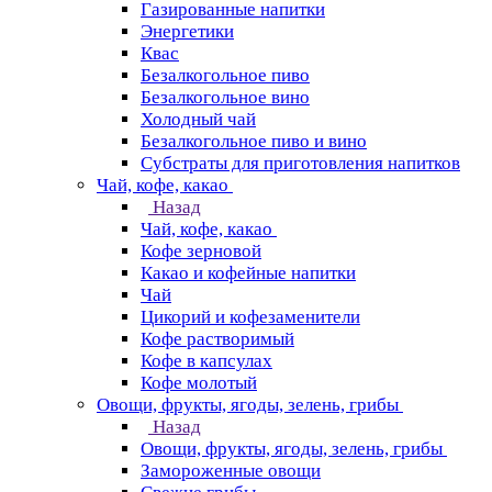
Газированные напитки
Энергетики
Квас
Безалкогольное пиво
Безалкогольное вино
Холодный чай
Безалкогольное пиво и вино
Субстраты для приготовления напитков
Чай, кофе, какао
Назад
Чай, кофе, какао
Кофе зерновой
Какао и кофейные напитки
Чай
Цикорий и кофезаменители
Кофе растворимый
Кофе в капсулах
Кофе молотый
Овощи, фрукты, ягоды, зелень, грибы
Назад
Овощи, фрукты, ягоды, зелень, грибы
Замороженные овощи