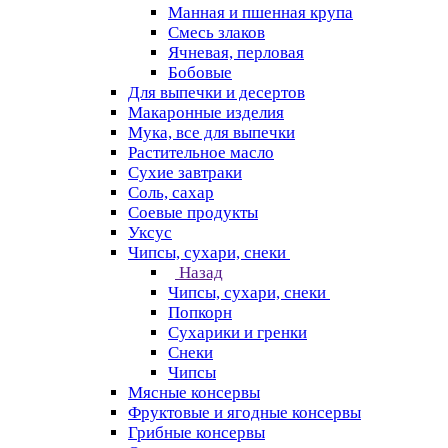
Манная и пшенная крупа
Смесь злаков
Ячневая, перловая
Бобовые
Для выпечки и десертов
Макаронные изделия
Мука, все для выпечки
Растительное масло
Сухие завтраки
Соль, сахар
Соевые продукты
Уксус
Чипсы, сухари, снеки
Назад
Чипсы, сухари, снеки
Попкорн
Сухарики и гренки
Снеки
Чипсы
Мясные консервы
Фруктовые и ягодные консервы
Грибные консервы