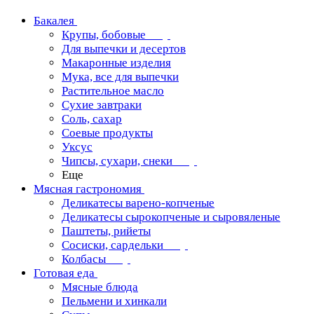
Бакалея
Крупы, бобовые
Для выпечки и десертов
Макаронные изделия
Мука, все для выпечки
Растительное масло
Сухие завтраки
Соль, сахар
Соевые продукты
Уксус
Чипсы, сухари, снеки
Еще
Мясная гастрономия
Деликатесы варено-копченые
Деликатесы сырокопченые и сыровяленые
Паштеты, рийеты
Сосиски, сардельки
Колбасы
Готовая еда
Мясные блюда
Пельмени и хинкали