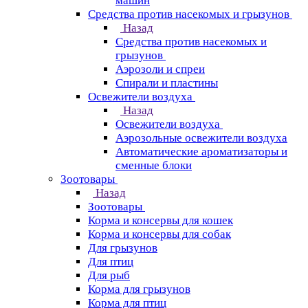
машин
Средства против насекомых и грызунов
Назад
Средства против насекомых и
грызунов
Аэрозоли и спреи
Спирали и пластины
Освежители воздуха
Назад
Освежители воздуха
Аэрозольные освежители воздуха
Автоматические ароматизаторы и
сменные блоки
Зоотовары
Назад
Зоотовары
Корма и консервы для кошек
Корма и консервы для собак
Для грызунов
Для птиц
Для рыб
Корма для грызунов
Корма для птиц