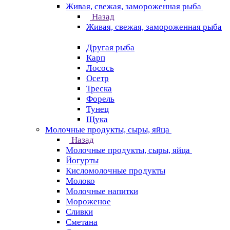
Живая, свежая, замороженная рыба
Назад
Живая, свежая, замороженная рыба
Другая рыба
Карп
Лосось
Осетр
Треска
Форель
Тунец
Щука
Молочные продукты, сыры, яйца
Назад
Молочные продукты, сыры, яйца
Йогурты
Кисломолочные продукты
Молоко
Молочные напитки
Мороженое
Сливки
Сметана