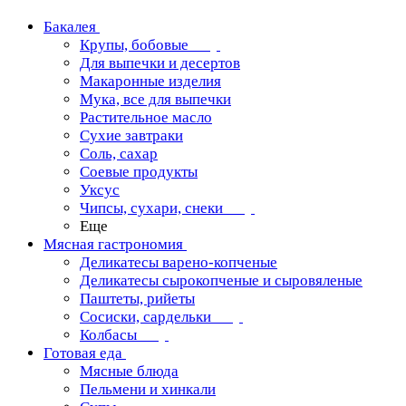
Бакалея
Крупы, бобовые
Для выпечки и десертов
Макаронные изделия
Мука, все для выпечки
Растительное масло
Сухие завтраки
Соль, сахар
Соевые продукты
Уксус
Чипсы, сухари, снеки
Еще
Мясная гастрономия
Деликатесы варено-копченые
Деликатесы сырокопченые и сыровяленые
Паштеты, рийеты
Сосиски, сардельки
Колбасы
Готовая еда
Мясные блюда
Пельмени и хинкали