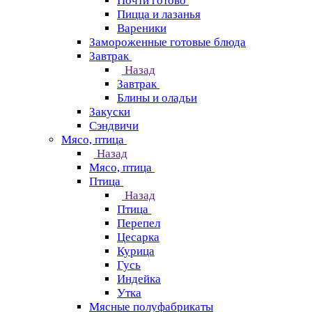
Почти готово
Пицца и лазанья
Вареники
Замороженные готовые блюда
Завтрак
Назад
Завтрак
Блины и оладьи
Закуски
Сэндвичи
Мясо, птица
Назад
Мясо, птица
Птица
Назад
Птица
Перепел
Цесарка
Курица
Гусь
Индейка
Утка
Мясные полуфабрикаты