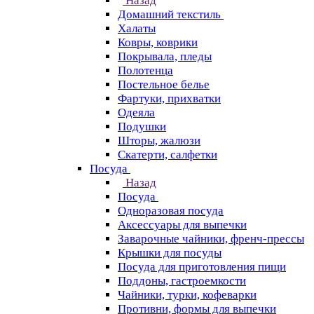
Назад
Домашний текстиль
Халаты
Ковры, коврики
Покрывала, пледы
Полотенца
Постельное белье
Фартуки, прихватки
Одеяла
Подушки
Шторы, жалюзи
Скатерти, салфетки
Посуда
Назад
Посуда
Одноразовая посуда
Аксессуары для выпечки
Заварочные чайники, френч-прессы
Крышки для посуды
Посуда для приготовления пищи
Поддоны, гастроемкости
Чайники, турки, кофеварки
Противни, формы для выпечки