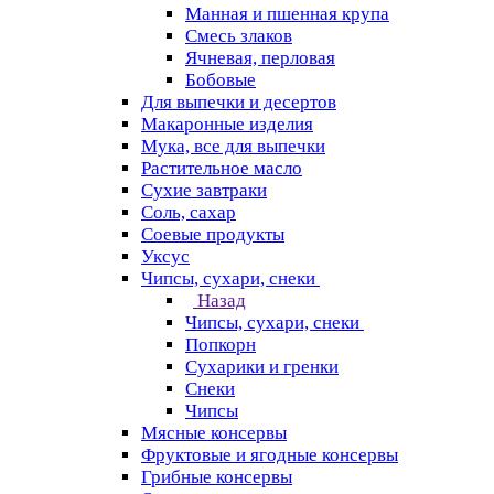
Манная и пшенная крупа
Смесь злаков
Ячневая, перловая
Бобовые
Для выпечки и десертов
Макаронные изделия
Мука, все для выпечки
Растительное масло
Сухие завтраки
Соль, сахар
Соевые продукты
Уксус
Чипсы, сухари, снеки
Назад
Чипсы, сухари, снеки
Попкорн
Сухарики и гренки
Снеки
Чипсы
Мясные консервы
Фруктовые и ягодные консервы
Грибные консервы