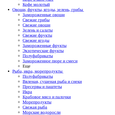
Кофе молотый
Овощи, фрукты, ягоды, зелень, грибы
Замороженные овощи
Свежие грибы
Свежие овощи
Зелень и салаты
Свежие фрукты
Свежие ягоды
Замороженные фрукты
Экзотические фрукты
Полуфабрикаты
Замороженное пюре и смеси
Еще
Рыба, икра, морепродукты
Полуфабрикаты
Вяленая, сушеная рыба и снеки
Пресервы и паштеты
Икра
Крабовое мясо и палочки
Морепродукты
Свежая рыба
Морские водоросли