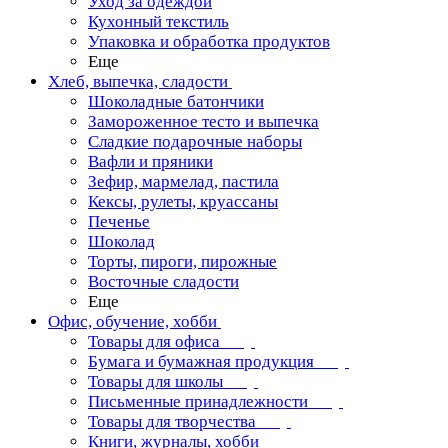
Уход за одеждой
Кухонный текстиль
Упаковка и обработка продуктов
Еще
Хлеб, выпечка, сладости
Шоколадные батончики
Замороженное тесто и выпечка
Сладкие подарочные наборы
Вафли и пряники
Зефир, мармелад, пастила
Кексы, рулеты, круассаны
Печенье
Шоколад
Торты, пироги, пирожные
Восточные сладости
Еще
Офис, обучение, хобби
Товары для офиса
Бумага и бумажная продукция
Товары для школы
Письменные принадлежности
Товары для творчества
Книги, журналы, хобби