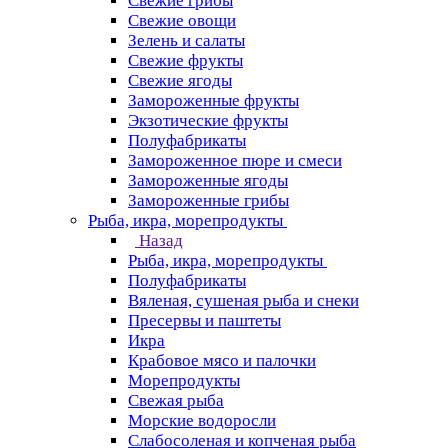
Свежие грибы
Свежие овощи
Зелень и салаты
Свежие фрукты
Свежие ягоды
Замороженные фрукты
Экзотические фрукты
Полуфабрикаты
Замороженное пюре и смеси
Замороженные ягоды
Замороженные грибы
Рыба, икра, морепродукты
Назад
Рыба, икра, морепродукты
Полуфабрикаты
Вяленая, сушеная рыба и снеки
Пресервы и паштеты
Икра
Крабовое мясо и палочки
Морепродукты
Свежая рыба
Морские водоросли
Слабосоленая и копченая рыба