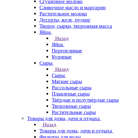
Сгущенное молоко
Сливочное масло и маргарин
Растительное молоко
Десерты, желе, пудинг
Творог, сырки, творожная масса
Яйца
Назад
Яйца
Перепелиные
Куриные
Сыры
Назад
Сыры
Мягкие сыры
Рассольные сыры
Плавленые сыры
Твёрдые и полутвёрдые сыры
Творожные сыры
Растительные сыры
Товары для дома, дачи и отдыха
Назад
Товары для дома, дачи и отдыха
Фильтры для воды