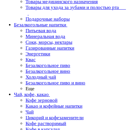
Товары медицинского назначения
Товары для ухода за зубами и полостью рта
Подарочные наборы
Безалкогольные напитки
Питьевая вода
Минеральная вода
Соки, морсы, нектары
Газированные напитки
Энергетики
Квас
Безалкогольное пиво
Безалкогольное вино
Холодный чай
Безалкогольное пиво и вино
Еще
Чай, кофе, какао
Кофе зерновой
Какао и кофейные напитки
Чай
Цикорий и кофезаменители
Кофе растворимый
Кофе в капсулах