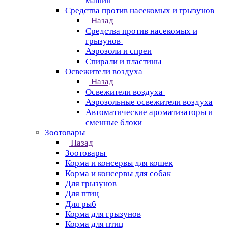
машин
Средства против насекомых и грызунов
Назад
Средства против насекомых и
грызунов
Аэрозоли и спреи
Спирали и пластины
Освежители воздуха
Назад
Освежители воздуха
Аэрозольные освежители воздуха
Автоматические ароматизаторы и
сменные блоки
Зоотовары
Назад
Зоотовары
Корма и консервы для кошек
Корма и консервы для собак
Для грызунов
Для птиц
Для рыб
Корма для грызунов
Корма для птиц