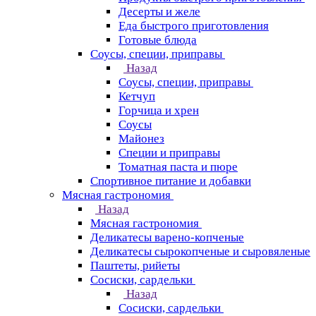
Десерты и желе
Еда быстрого приготовления
Готовые блюда
Соусы, специи, приправы
Назад
Соусы, специи, приправы
Кетчуп
Горчица и хрен
Соусы
Майонез
Специи и приправы
Томатная паста и пюре
Спортивное питание и добавки
Мясная гастрономия
Назад
Мясная гастрономия
Деликатесы варено-копченые
Деликатесы сырокопченые и сыровяленые
Паштеты, рийеты
Сосиски, сардельки
Назад
Сосиски, сардельки