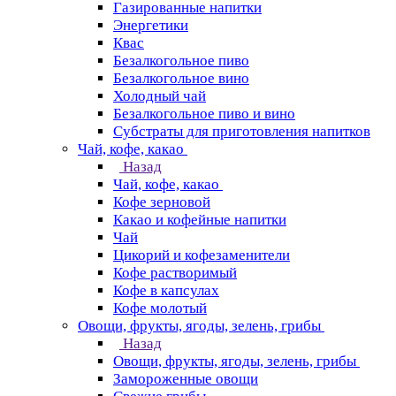
Газированные напитки
Энергетики
Квас
Безалкогольное пиво
Безалкогольное вино
Холодный чай
Безалкогольное пиво и вино
Субстраты для приготовления напитков
Чай, кофе, какао
Назад
Чай, кофе, какао
Кофе зерновой
Какао и кофейные напитки
Чай
Цикорий и кофезаменители
Кофе растворимый
Кофе в капсулах
Кофе молотый
Овощи, фрукты, ягоды, зелень, грибы
Назад
Овощи, фрукты, ягоды, зелень, грибы
Замороженные овощи