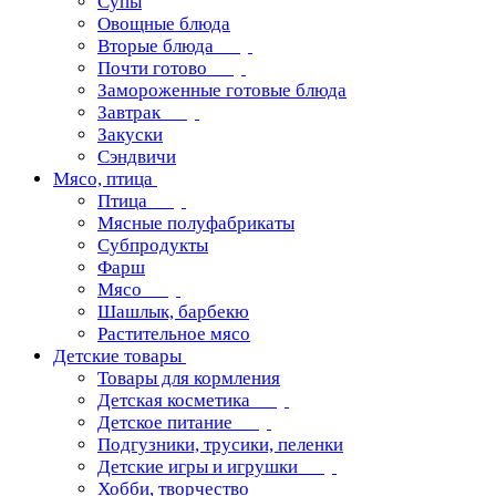
Супы
Овощные блюда
Вторые блюда
Почти готово
Замороженные готовые блюда
Завтрак
Закуски
Сэндвичи
Мясо, птица
Птица
Мясные полуфабрикаты
Субпродукты
Фарш
Мясо
Шашлык, барбекю
Растительное мясо
Детские товары
Товары для кормления
Детская косметика
Детское питание
Подгузники, трусики, пеленки
Детские игры и игрушки
Хобби, творчество