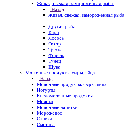
Живая, свежая, замороженная рыба
Назад
Живая, свежая, замороженная рыба
Другая рыба
Карп
Лосось
Осетр
Треска
Форель
Тунец
Щука
Молочные продукты, сыры, яйца
Назад
Молочные продукты, сыры, яйца
Йогурты
Кисломолочные продукты
Молоко
Молочные напитки
Мороженое
Сливки
Сметана