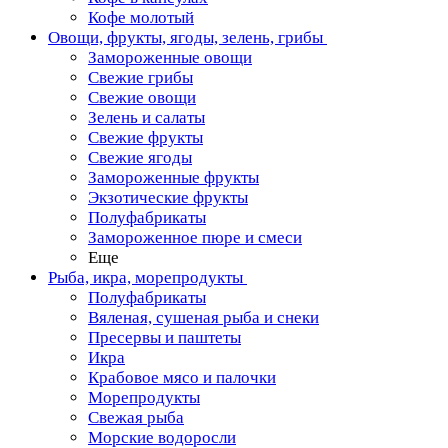
Кофе молотый
Овощи, фрукты, ягоды, зелень, грибы
Замороженные овощи
Свежие грибы
Свежие овощи
Зелень и салаты
Свежие фрукты
Свежие ягоды
Замороженные фрукты
Экзотические фрукты
Полуфабрикаты
Замороженное пюре и смеси
Еще
Рыба, икра, морепродукты
Полуфабрикаты
Вяленая, сушеная рыба и снеки
Пресервы и паштеты
Икра
Крабовое мясо и палочки
Морепродукты
Свежая рыба
Морские водоросли