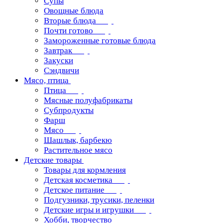
Супы
Овощные блюда
Вторые блюда
Почти готово
Замороженные готовые блюда
Завтрак
Закуски
Сэндвичи
Мясо, птица
Птица
Мясные полуфабрикаты
Субпродукты
Фарш
Мясо
Шашлык, барбекю
Растительное мясо
Детские товары
Товары для кормления
Детская косметика
Детское питание
Подгузники, трусики, пеленки
Детские игры и игрушки
Хобби, творчество