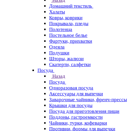
Назад
Домашний текстиль
Халаты
Ковры, коврики
Покрывала, пледы
Полотенца
Постельное белье
Фартуки, прихватки
Одеяла
Подушки
Шторы, жалюзи
Скатерти, салфетки
Посуда
Назад
Посуда
Одноразовая посуда
Аксессуары для выпечки
Заварочные чайники, френч-прессы
Крышки для посуды
Посуда для приготовления пищи
Поддоны, гастроемкости
Чайники, турки, кофеварки
Противни, формы для выпечки