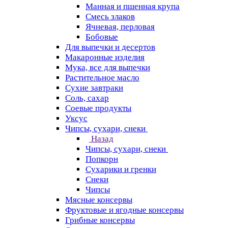
Манная и пшенная крупа
Смесь злаков
Ячневая, перловая
Бобовые
Для выпечки и десертов
Макаронные изделия
Мука, все для выпечки
Растительное масло
Сухие завтраки
Соль, сахар
Соевые продукты
Уксус
Чипсы, сухари, снеки
Назад
Чипсы, сухари, снеки
Попкорн
Сухарики и гренки
Снеки
Чипсы
Мясные консервы
Фруктовые и ягодные консервы
Грибные консервы