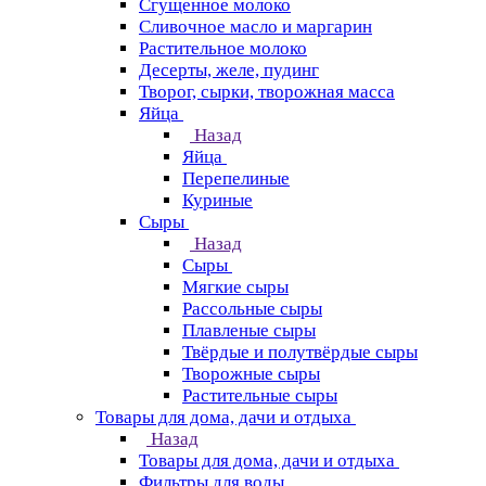
Сгущенное молоко
Сливочное масло и маргарин
Растительное молоко
Десерты, желе, пудинг
Творог, сырки, творожная масса
Яйца
Назад
Яйца
Перепелиные
Куриные
Сыры
Назад
Сыры
Мягкие сыры
Рассольные сыры
Плавленые сыры
Твёрдые и полутвёрдые сыры
Творожные сыры
Растительные сыры
Товары для дома, дачи и отдыха
Назад
Товары для дома, дачи и отдыха
Фильтры для воды