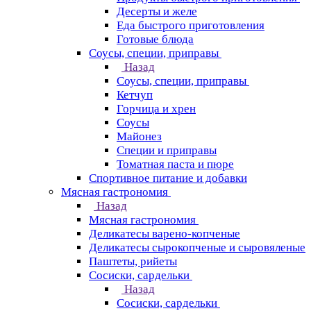
Десерты и желе
Еда быстрого приготовления
Готовые блюда
Соусы, специи, приправы
Назад
Соусы, специи, приправы
Кетчуп
Горчица и хрен
Соусы
Майонез
Специи и приправы
Томатная паста и пюре
Спортивное питание и добавки
Мясная гастрономия
Назад
Мясная гастрономия
Деликатесы варено-копченые
Деликатесы сырокопченые и сыровяленые
Паштеты, рийеты
Сосиски, сардельки
Назад
Сосиски, сардельки