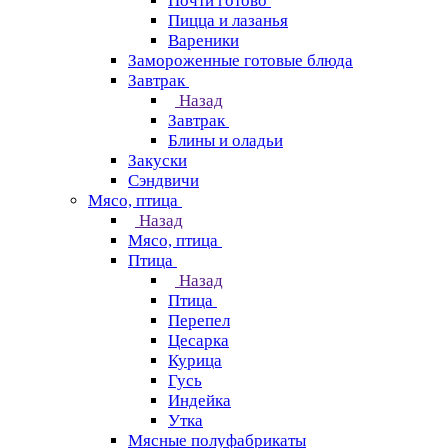
Почти готово
Пицца и лазанья
Вареники
Замороженные готовые блюда
Завтрак
Назад
Завтрак
Блины и оладьи
Закуски
Сэндвичи
Мясо, птица
Назад
Мясо, птица
Птица
Назад
Птица
Перепел
Цесарка
Курица
Гусь
Индейка
Утка
Мясные полуфабрикаты