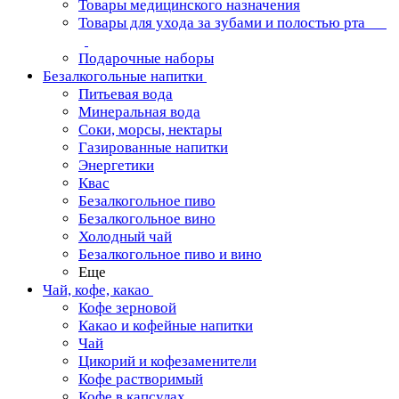
Товары медицинского назначения
Товары для ухода за зубами и полостью рта
Подарочные наборы
Безалкогольные напитки
Питьевая вода
Минеральная вода
Соки, морсы, нектары
Газированные напитки
Энергетики
Квас
Безалкогольное пиво
Безалкогольное вино
Холодный чай
Безалкогольное пиво и вино
Еще
Чай, кофе, какао
Кофе зерновой
Какао и кофейные напитки
Чай
Цикорий и кофезаменители
Кофе растворимый
Кофе в капсулах