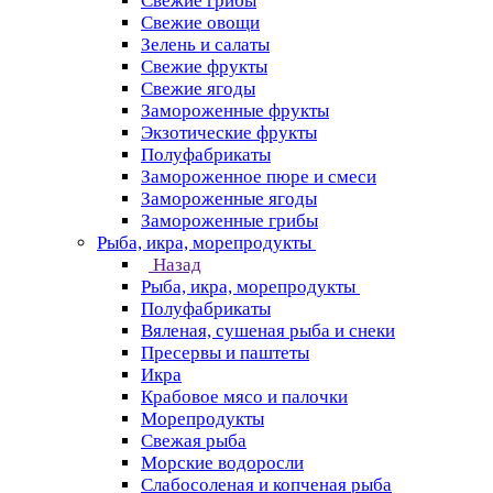
Свежие грибы
Свежие овощи
Зелень и салаты
Свежие фрукты
Свежие ягоды
Замороженные фрукты
Экзотические фрукты
Полуфабрикаты
Замороженное пюре и смеси
Замороженные ягоды
Замороженные грибы
Рыба, икра, морепродукты
Назад
Рыба, икра, морепродукты
Полуфабрикаты
Вяленая, сушеная рыба и снеки
Пресервы и паштеты
Икра
Крабовое мясо и палочки
Морепродукты
Свежая рыба
Морские водоросли
Слабосоленая и копченая рыба