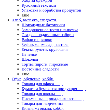
Уход за одеждой
Кухонный текстиль
Упаковка и обработка продуктов
Еще
Хлеб, выпечка, сладости
Шоколадные батончики
Замороженное тесто и выпечка
Сладкие подарочные наборы
Вафли и пряники
Зефир, мармелад, пастила
Кексы, рулеты, круассаны
Печенье
Шоколад
Торты, пироги, пирожные
Восточные сладости
Еще
Офис, обучение, хобби
Товары для офиса
Бумага и бумажная продукция
Товары для школы
Письменные принадлежности
Товары для творчества
Книги, журналы, хобби