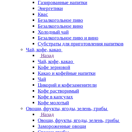
Газированные напитки
Энергетики
Квас
Безалкогольное пиво
Безалкогольное вино
Холодный чай
Безалкогольное пиво и вино
Субстраты для приготовления напитков
Чай, кофе, какао
Назад
Чай, кофе, какао
Кофе зерновой
Какао и кофейные напитки
Чай
Цикорий и кофезаменители
Кофе растворимый
Кофе в капсулах
Кофе молотый
Овощи, фрукты, ягоды, зелень, грибы
Назад
Овощи, фрукты, ягоды, зелень, грибы
Замороженные овощи