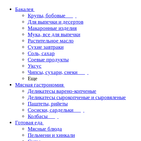
Бакалея
Крупы, бобовые
Для выпечки и десертов
Макаронные изделия
Мука, все для выпечки
Растительное масло
Сухие завтраки
Соль, сахар
Соевые продукты
Уксус
Чипсы, сухари, снеки
Еще
Мясная гастрономия
Деликатесы варено-копченые
Деликатесы сырокопченые и сыровяленые
Паштеты, рийеты
Сосиски, сардельки
Колбасы
Готовая еда
Мясные блюда
Пельмени и хинкали