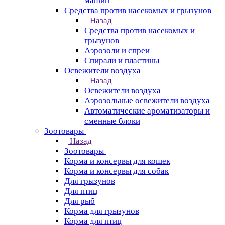
машин
Средства против насекомых и грызунов
Назад
Средства против насекомых и
грызунов
Аэрозоли и спреи
Спирали и пластины
Освежители воздуха
Назад
Освежители воздуха
Аэрозольные освежители воздуха
Автоматические ароматизаторы и
сменные блоки
Зоотовары
Назад
Зоотовары
Корма и консервы для кошек
Корма и консервы для собак
Для грызунов
Для птиц
Для рыб
Корма для грызунов
Корма для птиц