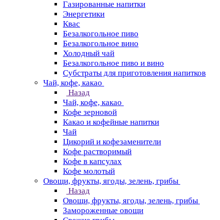
Газированные напитки
Энергетики
Квас
Безалкогольное пиво
Безалкогольное вино
Холодный чай
Безалкогольное пиво и вино
Субстраты для приготовления напитков
Чай, кофе, какао
Назад
Чай, кофе, какао
Кофе зерновой
Какао и кофейные напитки
Чай
Цикорий и кофезаменители
Кофе растворимый
Кофе в капсулах
Кофе молотый
Овощи, фрукты, ягоды, зелень, грибы
Назад
Овощи, фрукты, ягоды, зелень, грибы
Замороженные овощи