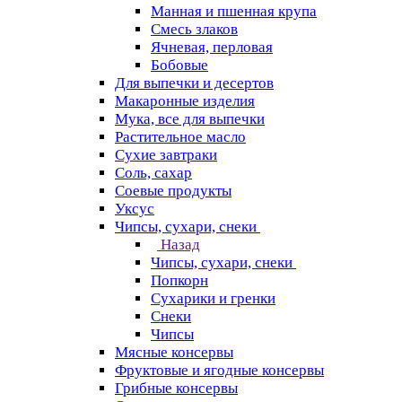
Манная и пшенная крупа
Смесь злаков
Ячневая, перловая
Бобовые
Для выпечки и десертов
Макаронные изделия
Мука, все для выпечки
Растительное масло
Сухие завтраки
Соль, сахар
Соевые продукты
Уксус
Чипсы, сухари, снеки
Назад
Чипсы, сухари, снеки
Попкорн
Сухарики и гренки
Снеки
Чипсы
Мясные консервы
Фруктовые и ягодные консервы
Грибные консервы