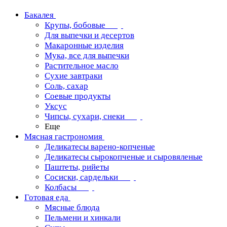
Бакалея
Крупы, бобовые
Для выпечки и десертов
Макаронные изделия
Мука, все для выпечки
Растительное масло
Сухие завтраки
Соль, сахар
Соевые продукты
Уксус
Чипсы, сухари, снеки
Еще
Мясная гастрономия
Деликатесы варено-копченые
Деликатесы сырокопченые и сыровяленые
Паштеты, рийеты
Сосиски, сардельки
Колбасы
Готовая еда
Мясные блюда
Пельмени и хинкали