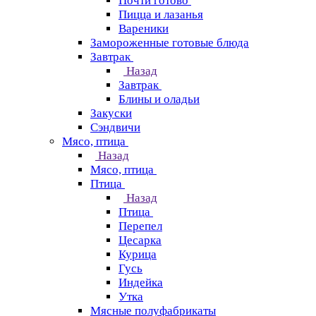
Почти готово
Пицца и лазанья
Вареники
Замороженные готовые блюда
Завтрак
Назад
Завтрак
Блины и оладьи
Закуски
Сэндвичи
Мясо, птица
Назад
Мясо, птица
Птица
Назад
Птица
Перепел
Цесарка
Курица
Гусь
Индейка
Утка
Мясные полуфабрикаты