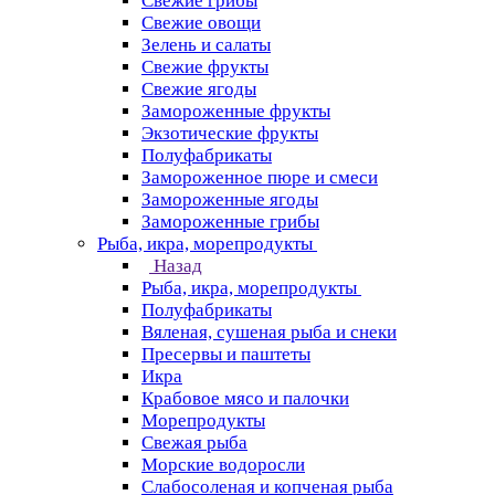
Свежие грибы
Свежие овощи
Зелень и салаты
Свежие фрукты
Свежие ягоды
Замороженные фрукты
Экзотические фрукты
Полуфабрикаты
Замороженное пюре и смеси
Замороженные ягоды
Замороженные грибы
Рыба, икра, морепродукты
Назад
Рыба, икра, морепродукты
Полуфабрикаты
Вяленая, сушеная рыба и снеки
Пресервы и паштеты
Икра
Крабовое мясо и палочки
Морепродукты
Свежая рыба
Морские водоросли
Слабосоленая и копченая рыба