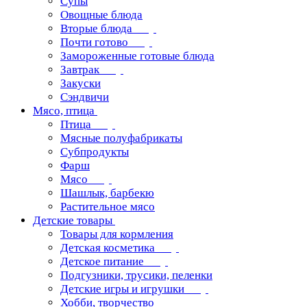
Супы
Овощные блюда
Вторые блюда
Почти готово
Замороженные готовые блюда
Завтрак
Закуски
Сэндвичи
Мясо, птица
Птица
Мясные полуфабрикаты
Субпродукты
Фарш
Мясо
Шашлык, барбекю
Растительное мясо
Детские товары
Товары для кормления
Детская косметика
Детское питание
Подгузники, трусики, пеленки
Детские игры и игрушки
Хобби, творчество