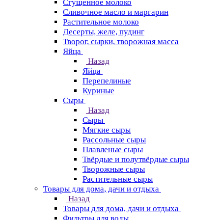
Сгущенное молоко
Сливочное масло и маргарин
Растительное молоко
Десерты, желе, пудинг
Творог, сырки, творожная масса
Яйца
Назад
Яйца
Перепелиные
Куриные
Сыры
Назад
Сыры
Мягкие сыры
Рассольные сыры
Плавленые сыры
Твёрдые и полутвёрдые сыры
Творожные сыры
Растительные сыры
Товары для дома, дачи и отдыха
Назад
Товары для дома, дачи и отдыха
Фильтры для воды