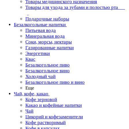
Товары медицинского назначения
Товары для ухода за зубами и полостью рта
Подарочные наборы
Безалкогольные напитки
Питьевая вода
Минеральная вода
Соки, морсы, нектары
Газированные напитки
Энергетики
Квас
Безалкогольное пиво
Безалкогольное вино
Холодный чай
Безалкогольное пиво и вино
Еще
Чай, кофе, какао
Кофе зерновой
Какао и кофейные напитки
Чай
Цикорий и кофезаменители
Кофе растворимый
Кофе в капсулах