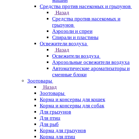
машин
Средства против насекомых и грызунов
Назад
Средства против насекомых и
грызунов
Аэрозоли и спреи
Спирали и пластины
Освежители воздуха
Назад
Освежители воздуха
Аэрозольные освежители воздуха
Автоматические ароматизаторы и
сменные блоки
Зоотовары
Назад
Зоотовары
Корма и консервы для кошек
Корма и консервы для собак
Для грызунов
Для птиц
Для рыб
Корма для грызунов
Корма для птиц