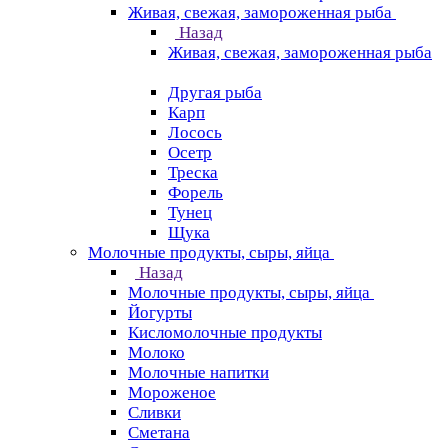
Живая, свежая, замороженная рыба
Назад
Живая, свежая, замороженная рыба
Другая рыба
Карп
Лосось
Осетр
Треска
Форель
Тунец
Щука
Молочные продукты, сыры, яйца
Назад
Молочные продукты, сыры, яйца
Йогурты
Кисломолочные продукты
Молоко
Молочные напитки
Мороженое
Сливки
Сметана