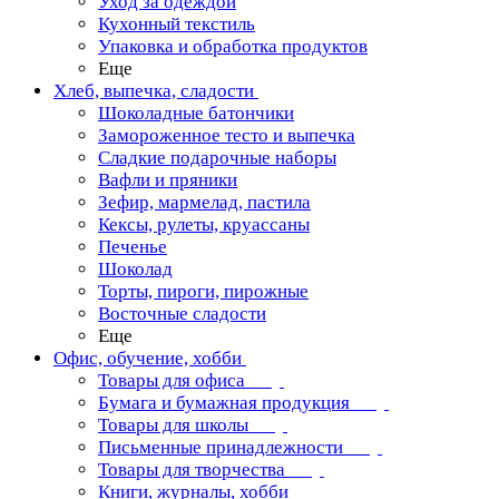
Уход за одеждой
Кухонный текстиль
Упаковка и обработка продуктов
Еще
Хлеб, выпечка, сладости
Шоколадные батончики
Замороженное тесто и выпечка
Сладкие подарочные наборы
Вафли и пряники
Зефир, мармелад, пастила
Кексы, рулеты, круассаны
Печенье
Шоколад
Торты, пироги, пирожные
Восточные сладости
Еще
Офис, обучение, хобби
Товары для офиса
Бумага и бумажная продукция
Товары для школы
Письменные принадлежности
Товары для творчества
Книги, журналы, хобби