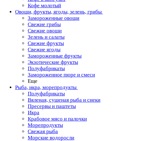
Кофе молотый
Овощи, фрукты, ягоды, зелень, грибы
Замороженные овощи
Свежие грибы
Свежие овощи
Зелень и салаты
Свежие фрукты
Свежие ягоды
Замороженные фрукты
Экзотические фрукты
Полуфабрикаты
Замороженное пюре и смеси
Еще
Рыба, икра, морепродукты
Полуфабрикаты
Вяленая, сушеная рыба и снеки
Пресервы и паштеты
Икра
Крабовое мясо и палочки
Морепродукты
Свежая рыба
Морские водоросли