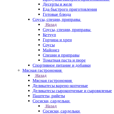
Десерты и желе
Еда быстрого приготовления
Готовые блюда
Соусы, специи, приправы
Назад
Соусы, специи, приправы
Кетчуп
Горчица и хрен
Соусы
Майонез
Специи и приправы
Томатная паста и пюре
Спортивное питание и добавки
Мясная гастрономия
Назад
Мясная гастрономия
Деликатесы варено-копченые
Деликатесы сырокопченые и сыровяленые
Паштеты, рийеты
Сосиски, сардельки
Назад
Сосиски, сардельки