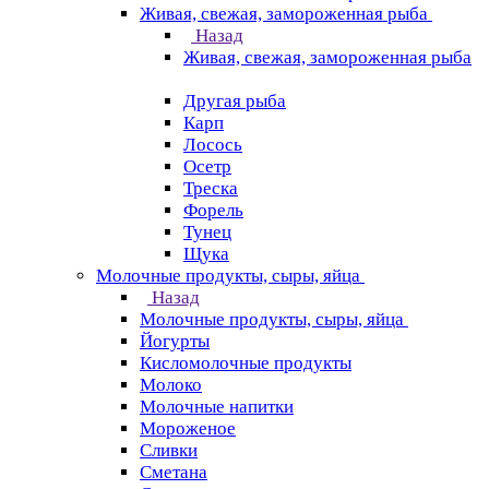
Живая, свежая, замороженная рыба
Назад
Живая, свежая, замороженная рыба
Другая рыба
Карп
Лосось
Осетр
Треска
Форель
Тунец
Щука
Молочные продукты, сыры, яйца
Назад
Молочные продукты, сыры, яйца
Йогурты
Кисломолочные продукты
Молоко
Молочные напитки
Мороженое
Сливки
Сметана