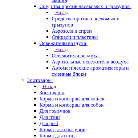
машин
Средства против насекомых и грызунов
Назад
Средства против насекомых и
грызунов
Аэрозоли и спреи
Спирали и пластины
Освежители воздуха
Назад
Освежители воздуха
Аэрозольные освежители воздуха
Автоматические ароматизаторы и
сменные блоки
Зоотовары
Назад
Зоотовары
Корма и консервы для кошек
Корма и консервы для собак
Для грызунов
Для птиц
Для рыб
Корма для грызунов
Корма для птиц