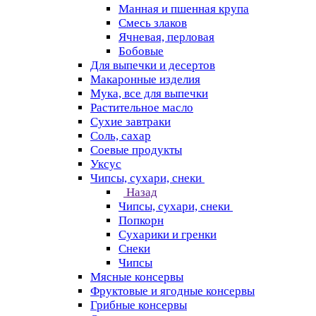
Манная и пшенная крупа
Смесь злаков
Ячневая, перловая
Бобовые
Для выпечки и десертов
Макаронные изделия
Мука, все для выпечки
Растительное масло
Сухие завтраки
Соль, сахар
Соевые продукты
Уксус
Чипсы, сухари, снеки
Назад
Чипсы, сухари, снеки
Попкорн
Сухарики и гренки
Снеки
Чипсы
Мясные консервы
Фруктовые и ягодные консервы
Грибные консервы