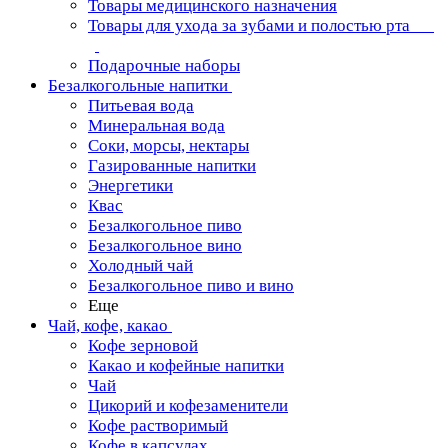
Товары медицинского назначения
Товары для ухода за зубами и полостью рта
Подарочные наборы
Безалкогольные напитки
Питьевая вода
Минеральная вода
Соки, морсы, нектары
Газированные напитки
Энергетики
Квас
Безалкогольное пиво
Безалкогольное вино
Холодный чай
Безалкогольное пиво и вино
Еще
Чай, кофе, какао
Кофе зерновой
Какао и кофейные напитки
Чай
Цикорий и кофезаменители
Кофе растворимый
Кофе в капсулах