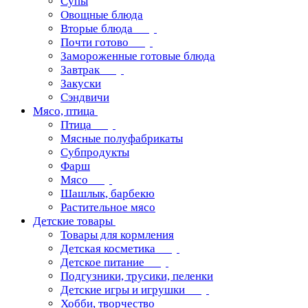
Супы
Овощные блюда
Вторые блюда
Почти готово
Замороженные готовые блюда
Завтрак
Закуски
Сэндвичи
Мясо, птица
Птица
Мясные полуфабрикаты
Субпродукты
Фарш
Мясо
Шашлык, барбекю
Растительное мясо
Детские товары
Товары для кормления
Детская косметика
Детское питание
Подгузники, трусики, пеленки
Детские игры и игрушки
Хобби, творчество