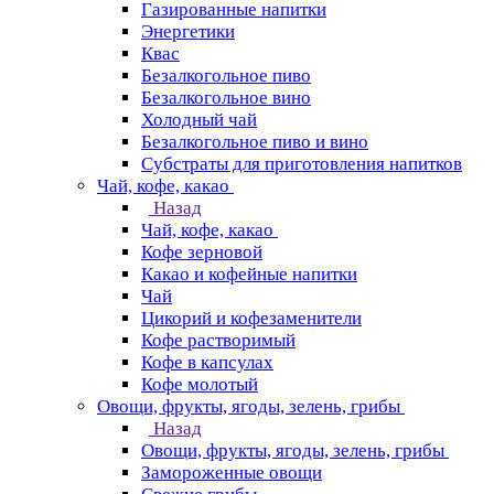
Газированные напитки
Энергетики
Квас
Безалкогольное пиво
Безалкогольное вино
Холодный чай
Безалкогольное пиво и вино
Субстраты для приготовления напитков
Чай, кофе, какао
Назад
Чай, кофе, какао
Кофе зерновой
Какао и кофейные напитки
Чай
Цикорий и кофезаменители
Кофе растворимый
Кофе в капсулах
Кофе молотый
Овощи, фрукты, ягоды, зелень, грибы
Назад
Овощи, фрукты, ягоды, зелень, грибы
Замороженные овощи