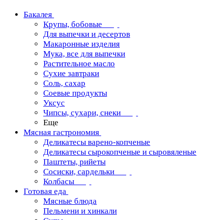
Бакалея
Крупы, бобовые
Для выпечки и десертов
Макаронные изделия
Мука, все для выпечки
Растительное масло
Сухие завтраки
Соль, сахар
Соевые продукты
Уксус
Чипсы, сухари, снеки
Еще
Мясная гастрономия
Деликатесы варено-копченые
Деликатесы сырокопченые и сыровяленые
Паштеты, рийеты
Сосиски, сардельки
Колбасы
Готовая еда
Мясные блюда
Пельмени и хинкали