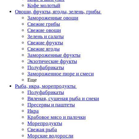
Кофе молотый
Овощи, фрукты, ягоды, зелень, грибы
Замороженные овощи
Свежие грибы
Свежие овощи
Зелень и салаты
Свежие фрукты
Свежие ягоды
Замороженные фрукты
Экзотические фрукты
Полуфабрикаты
Замороженное пюре и смеси
Еще
Рыба, икра, морепродукты
Полуфабрикаты
Вяленая, сушеная рыба и снеки
Пресервы и паштеты
Икра
Крабовое мясо и палочки
Морепродукты
Свежая рыба
Морские водоросли