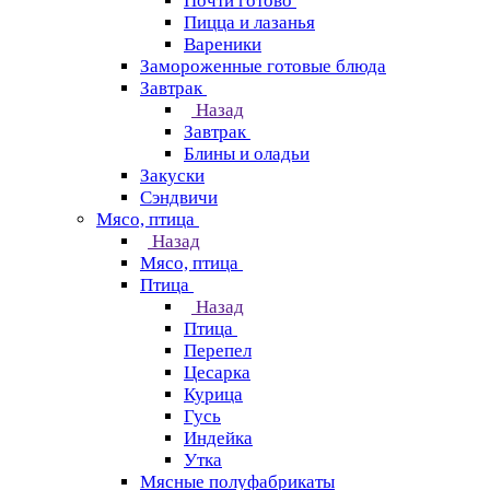
Почти готово
Пицца и лазанья
Вареники
Замороженные готовые блюда
Завтрак
Назад
Завтрак
Блины и оладьи
Закуски
Сэндвичи
Мясо, птица
Назад
Мясо, птица
Птица
Назад
Птица
Перепел
Цесарка
Курица
Гусь
Индейка
Утка
Мясные полуфабрикаты