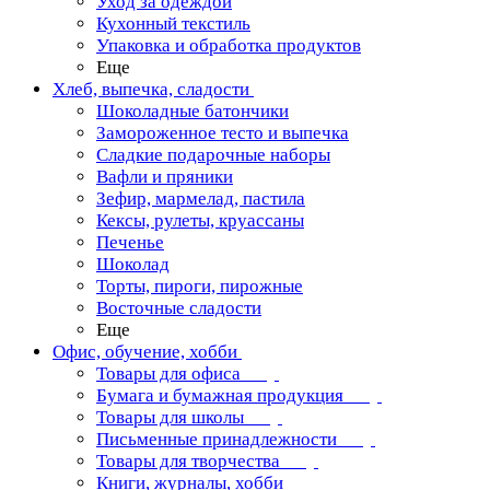
Уход за одеждой
Кухонный текстиль
Упаковка и обработка продуктов
Еще
Хлеб, выпечка, сладости
Шоколадные батончики
Замороженное тесто и выпечка
Сладкие подарочные наборы
Вафли и пряники
Зефир, мармелад, пастила
Кексы, рулеты, круассаны
Печенье
Шоколад
Торты, пироги, пирожные
Восточные сладости
Еще
Офис, обучение, хобби
Товары для офиса
Бумага и бумажная продукция
Товары для школы
Письменные принадлежности
Товары для творчества
Книги, журналы, хобби