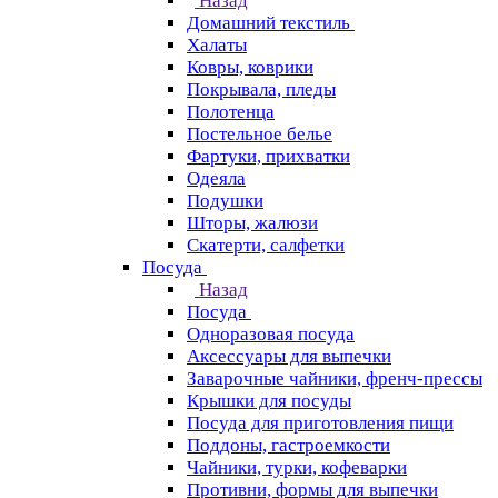
Назад
Домашний текстиль
Халаты
Ковры, коврики
Покрывала, пледы
Полотенца
Постельное белье
Фартуки, прихватки
Одеяла
Подушки
Шторы, жалюзи
Скатерти, салфетки
Посуда
Назад
Посуда
Одноразовая посуда
Аксессуары для выпечки
Заварочные чайники, френч-прессы
Крышки для посуды
Посуда для приготовления пищи
Поддоны, гастроемкости
Чайники, турки, кофеварки
Противни, формы для выпечки