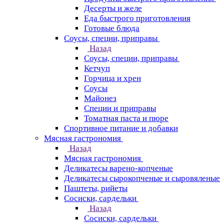
Десерты и желе
Еда быстрого приготовления
Готовые блюда
Соусы, специи, приправы
Назад
Соусы, специи, приправы
Кетчуп
Горчица и хрен
Соусы
Майонез
Специи и приправы
Томатная паста и пюре
Спортивное питание и добавки
Мясная гастрономия
Назад
Мясная гастрономия
Деликатесы варено-копченые
Деликатесы сырокопченые и сыровяленые
Паштеты, рийеты
Сосиски, сардельки
Назад
Сосиски, сардельки