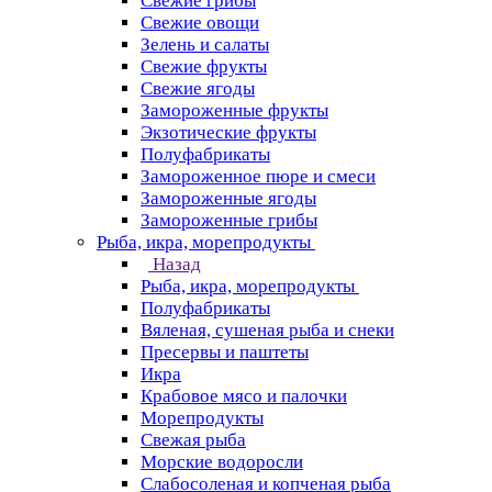
Свежие грибы
Свежие овощи
Зелень и салаты
Свежие фрукты
Свежие ягоды
Замороженные фрукты
Экзотические фрукты
Полуфабрикаты
Замороженное пюре и смеси
Замороженные ягоды
Замороженные грибы
Рыба, икра, морепродукты
Назад
Рыба, икра, морепродукты
Полуфабрикаты
Вяленая, сушеная рыба и снеки
Пресервы и паштеты
Икра
Крабовое мясо и палочки
Морепродукты
Свежая рыба
Морские водоросли
Слабосоленая и копченая рыба