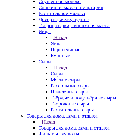
Сгущенное молоко
Сливочное масло и маргарин
Растительное молоко
Десерты, желе, пудинг
Творог, сырки, творожная масса
Яйца
Назад
Яйца
Перепелиные
Куриные
Сыры
Назад
Сыры
Мягкие сыры
Рассольные сыры
Плавленые сыры
Твёрдые и полутвёрдые сыры
Творожные сыры
Растительные сыры
Товары для дома, дачи и отдыха
Назад
Товары для дома, дачи и отдыха
Фильтры для воды