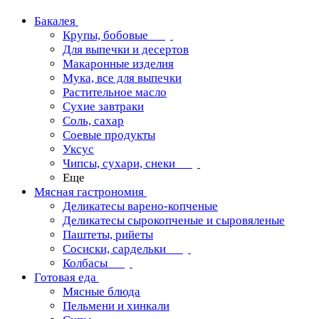
Бакалея
Крупы, бобовые
Для выпечки и десертов
Макаронные изделия
Мука, все для выпечки
Растительное масло
Сухие завтраки
Соль, сахар
Соевые продукты
Уксус
Чипсы, сухари, снеки
Еще
Мясная гастрономия
Деликатесы варено-копченые
Деликатесы сырокопченые и сыровяленые
Паштеты, рийеты
Сосиски, сардельки
Колбасы
Готовая еда
Мясные блюда
Пельмени и хинкали