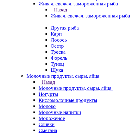
Живая, свежая, замороженная рыба
Назад
Живая, свежая, замороженная рыба
Другая рыба
Карп
Лосось
Осетр
Треска
Форель
Тунец
Щука
Молочные продукты, сыры, яйца
Назад
Молочные продукты, сыры, яйца
Йогурты
Кисломолочные продукты
Молоко
Молочные напитки
Мороженое
Сливки
Сметана