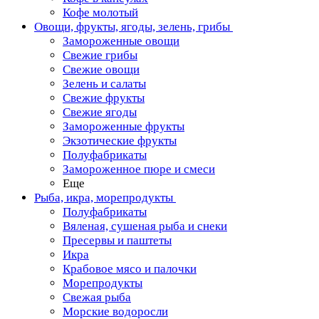
Кофе молотый
Овощи, фрукты, ягоды, зелень, грибы
Замороженные овощи
Свежие грибы
Свежие овощи
Зелень и салаты
Свежие фрукты
Свежие ягоды
Замороженные фрукты
Экзотические фрукты
Полуфабрикаты
Замороженное пюре и смеси
Еще
Рыба, икра, морепродукты
Полуфабрикаты
Вяленая, сушеная рыба и снеки
Пресервы и паштеты
Икра
Крабовое мясо и палочки
Морепродукты
Свежая рыба
Морские водоросли