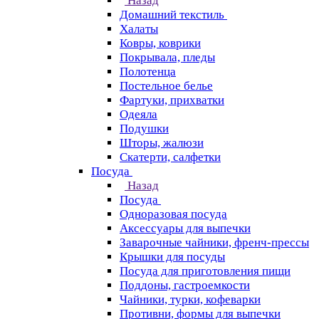
Назад
Домашний текстиль
Халаты
Ковры, коврики
Покрывала, пледы
Полотенца
Постельное белье
Фартуки, прихватки
Одеяла
Подушки
Шторы, жалюзи
Скатерти, салфетки
Посуда
Назад
Посуда
Одноразовая посуда
Аксессуары для выпечки
Заварочные чайники, френч-прессы
Крышки для посуды
Посуда для приготовления пищи
Поддоны, гастроемкости
Чайники, турки, кофеварки
Противни, формы для выпечки