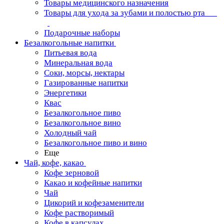
Товары медицинского назначения
Товары для ухода за зубами и полостью рта
Подарочные наборы
Безалкогольные напитки
Питьевая вода
Минеральная вода
Соки, морсы, нектары
Газированные напитки
Энергетики
Квас
Безалкогольное пиво
Безалкогольное вино
Холодный чай
Безалкогольное пиво и вино
Еще
Чай, кофе, какао
Кофе зерновой
Какао и кофейные напитки
Чай
Цикорий и кофезаменители
Кофе растворимый
Кофе в капсулах