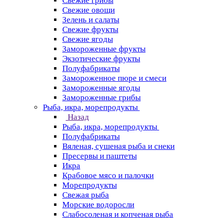
Свежие грибы
Свежие овощи
Зелень и салаты
Свежие фрукты
Свежие ягоды
Замороженные фрукты
Экзотические фрукты
Полуфабрикаты
Замороженное пюре и смеси
Замороженные ягоды
Замороженные грибы
Рыба, икра, морепродукты
Назад
Рыба, икра, морепродукты
Полуфабрикаты
Вяленая, сушеная рыба и снеки
Пресервы и паштеты
Икра
Крабовое мясо и палочки
Морепродукты
Свежая рыба
Морские водоросли
Слабосоленая и копченая рыба