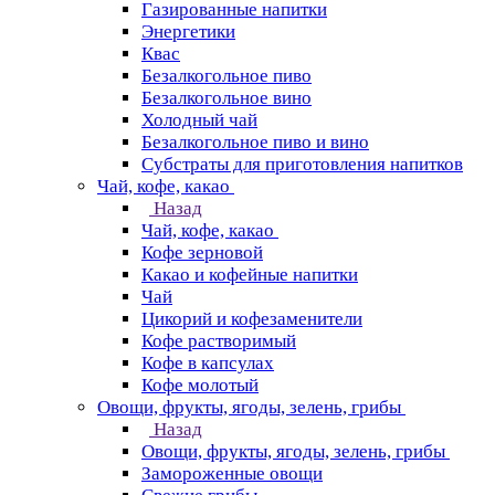
Газированные напитки
Энергетики
Квас
Безалкогольное пиво
Безалкогольное вино
Холодный чай
Безалкогольное пиво и вино
Субстраты для приготовления напитков
Чай, кофе, какао
Назад
Чай, кофе, какао
Кофе зерновой
Какао и кофейные напитки
Чай
Цикорий и кофезаменители
Кофе растворимый
Кофе в капсулах
Кофе молотый
Овощи, фрукты, ягоды, зелень, грибы
Назад
Овощи, фрукты, ягоды, зелень, грибы
Замороженные овощи