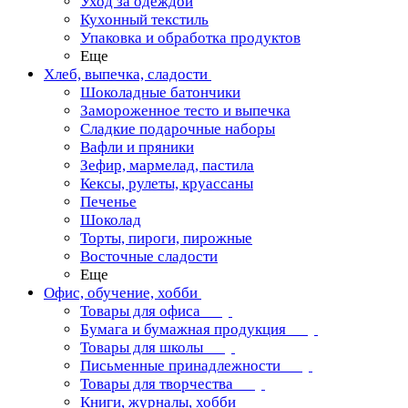
Уход за одеждой
Кухонный текстиль
Упаковка и обработка продуктов
Еще
Хлеб, выпечка, сладости
Шоколадные батончики
Замороженное тесто и выпечка
Сладкие подарочные наборы
Вафли и пряники
Зефир, мармелад, пастила
Кексы, рулеты, круассаны
Печенье
Шоколад
Торты, пироги, пирожные
Восточные сладости
Еще
Офис, обучение, хобби
Товары для офиса
Бумага и бумажная продукция
Товары для школы
Письменные принадлежности
Товары для творчества
Книги, журналы, хобби