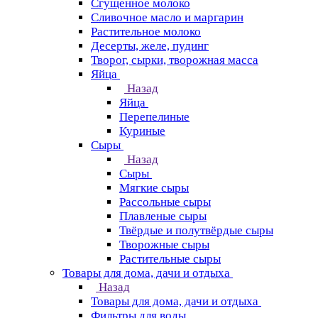
Сгущенное молоко
Сливочное масло и маргарин
Растительное молоко
Десерты, желе, пудинг
Творог, сырки, творожная масса
Яйца
Назад
Яйца
Перепелиные
Куриные
Сыры
Назад
Сыры
Мягкие сыры
Рассольные сыры
Плавленые сыры
Твёрдые и полутвёрдые сыры
Творожные сыры
Растительные сыры
Товары для дома, дачи и отдыха
Назад
Товары для дома, дачи и отдыха
Фильтры для воды