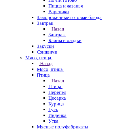
Почти готово
Пицца и лазанья
Вареники
Замороженные готовые блюда
Завтрак
Назад
Завтрак
Блины и оладьи
Закуски
Сэндвичи
Мясо, птица
Назад
Мясо, птица
Птица
Назад
Птица
Перепел
Цесарка
Курица
Гусь
Индейка
Утка
Мясные полуфабрикаты