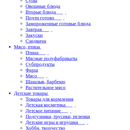
Супы
Овощные блюда
Вторые блюда
Почти готово
Замороженные готовые блюда
Завтрак
Закуски
Сэндвичи
Мясо, птица
Птица
Мясные полуфабрикаты
Субпродукты
Фарш
Мясо
Шашлык, барбекю
Растительное мясо
Детские товары
Товары для кормления
Детская косметика
Детское питание
Подгузники, трусики, пеленки
Детские игры и игрушки
Хобби, творчество