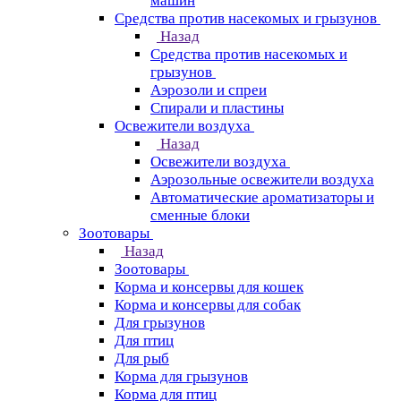
машин
Средства против насекомых и грызунов
Назад
Средства против насекомых и
грызунов
Аэрозоли и спреи
Спирали и пластины
Освежители воздуха
Назад
Освежители воздуха
Аэрозольные освежители воздуха
Автоматические ароматизаторы и
сменные блоки
Зоотовары
Назад
Зоотовары
Корма и консервы для кошек
Корма и консервы для собак
Для грызунов
Для птиц
Для рыб
Корма для грызунов
Корма для птиц