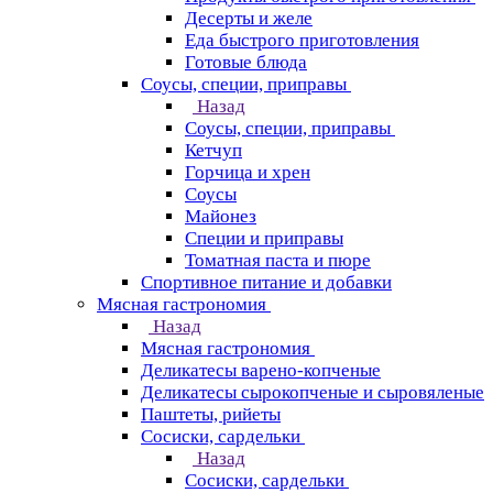
Десерты и желе
Еда быстрого приготовления
Готовые блюда
Соусы, специи, приправы
Назад
Соусы, специи, приправы
Кетчуп
Горчица и хрен
Соусы
Майонез
Специи и приправы
Томатная паста и пюре
Спортивное питание и добавки
Мясная гастрономия
Назад
Мясная гастрономия
Деликатесы варено-копченые
Деликатесы сырокопченые и сыровяленые
Паштеты, рийеты
Сосиски, сардельки
Назад
Сосиски, сардельки