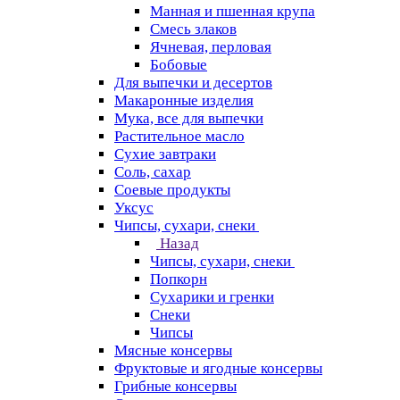
Манная и пшенная крупа
Смесь злаков
Ячневая, перловая
Бобовые
Для выпечки и десертов
Макаронные изделия
Мука, все для выпечки
Растительное масло
Сухие завтраки
Соль, сахар
Соевые продукты
Уксус
Чипсы, сухари, снеки
Назад
Чипсы, сухари, снеки
Попкорн
Сухарики и гренки
Снеки
Чипсы
Мясные консервы
Фруктовые и ягодные консервы
Грибные консервы