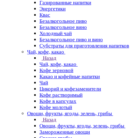
Газированные напитки
Энергетики
Квас
Безалкогольное пиво
Безалкогольное вино
Холодный чай
Безалкогольное пиво и вино
Субстраты для приготовления напитков
Чай, кофе, какао
Назад
Чай, кофе, какао
Кофе зерновой
Какао и кофейные напитки
Чай
Цикорий и кофезаменители
Кофе растворимый
Кофе в капсулах
Кофе молотый
Овощи, фрукты, ягоды, зелень, грибы
Назад
Овощи, фрукты, ягоды, зелень, грибы
Замороженные овощи