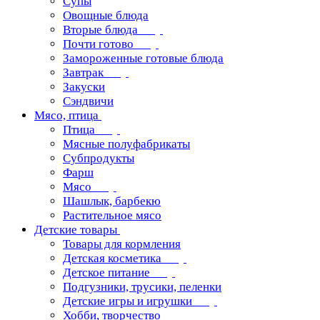
Супы
Овощные блюда
Вторые блюда
Почти готово
Замороженные готовые блюда
Завтрак
Закуски
Сэндвичи
Мясо, птица
Птица
Мясные полуфабрикаты
Субпродукты
Фарш
Мясо
Шашлык, барбекю
Растительное мясо
Детские товары
Товары для кормления
Детская косметика
Детское питание
Подгузники, трусики, пеленки
Детские игры и игрушки
Хобби, творчество