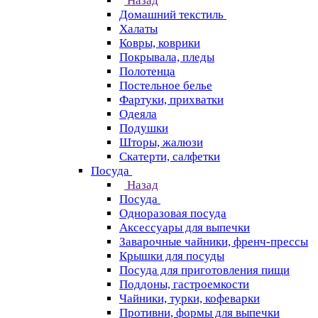
Назад
Домашний текстиль
Халаты
Ковры, коврики
Покрывала, пледы
Полотенца
Постельное белье
Фартуки, прихватки
Одеяла
Подушки
Шторы, жалюзи
Скатерти, салфетки
Посуда
Назад
Посуда
Одноразовая посуда
Аксессуары для выпечки
Заварочные чайники, френч-прессы
Крышки для посуды
Посуда для приготовления пищи
Поддоны, гастроемкости
Чайники, турки, кофеварки
Противни, формы для выпечки