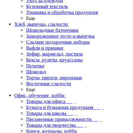
Уход за одеждой
Кухонный текстиль
Упаковка и обработка продуктов
Еще
Хлеб, выпечка, сладости
Шоколадные батончики
Замороженное тесто и выпечка
Сладкие подарочные наборы
Вафли и пряники
Зефир, мармелад, пастила
Кексы, рулеты, круассаны
Печенье
Шоколад
Торты, пироги, пирожные
Восточные сладости
Еще
Офис, обучение, хобби
Товары для офиса
Бумага и бумажная продукция
Товары для школы
Письменные принадлежности
Товары для творчества
Книги, журналы, хобби