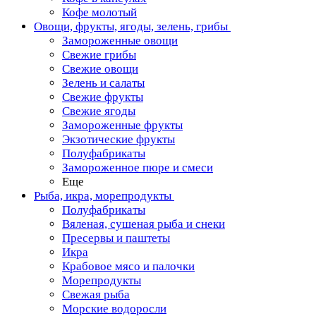
Кофе молотый
Овощи, фрукты, ягоды, зелень, грибы
Замороженные овощи
Свежие грибы
Свежие овощи
Зелень и салаты
Свежие фрукты
Свежие ягоды
Замороженные фрукты
Экзотические фрукты
Полуфабрикаты
Замороженное пюре и смеси
Еще
Рыба, икра, морепродукты
Полуфабрикаты
Вяленая, сушеная рыба и снеки
Пресервы и паштеты
Икра
Крабовое мясо и палочки
Морепродукты
Свежая рыба
Морские водоросли