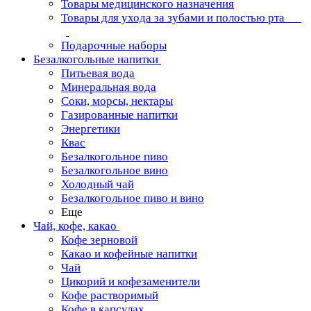
Товары медицинского назначения
Товары для ухода за зубами и полостью рта
Подарочные наборы
Безалкогольные напитки
Питьевая вода
Минеральная вода
Соки, морсы, нектары
Газированные напитки
Энергетики
Квас
Безалкогольное пиво
Безалкогольное вино
Холодный чай
Безалкогольное пиво и вино
Еще
Чай, кофе, какао
Кофе зерновой
Какао и кофейные напитки
Чай
Цикорий и кофезаменители
Кофе растворимый
Кофе в капсулах