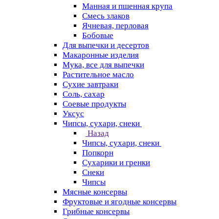
Манная и пшенная крупа
Смесь злаков
Ячневая, перловая
Бобовые
Для выпечки и десертов
Макаронные изделия
Мука, все для выпечки
Растительное масло
Сухие завтраки
Соль, сахар
Соевые продукты
Уксус
Чипсы, сухари, снеки
Назад
Чипсы, сухари, снеки
Попкорн
Сухарики и гренки
Снеки
Чипсы
Мясные консервы
Фруктовые и ягодные консервы
Грибные консервы