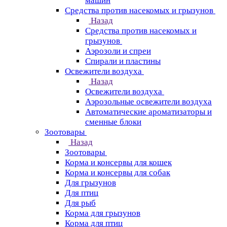
машин
Средства против насекомых и грызунов
Назад
Средства против насекомых и
грызунов
Аэрозоли и спреи
Спирали и пластины
Освежители воздуха
Назад
Освежители воздуха
Аэрозольные освежители воздуха
Автоматические ароматизаторы и
сменные блоки
Зоотовары
Назад
Зоотовары
Корма и консервы для кошек
Корма и консервы для собак
Для грызунов
Для птиц
Для рыб
Корма для грызунов
Корма для птиц