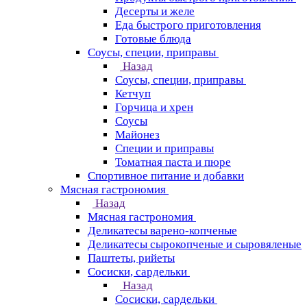
Десерты и желе
Еда быстрого приготовления
Готовые блюда
Соусы, специи, приправы
Назад
Соусы, специи, приправы
Кетчуп
Горчица и хрен
Соусы
Майонез
Специи и приправы
Томатная паста и пюре
Спортивное питание и добавки
Мясная гастрономия
Назад
Мясная гастрономия
Деликатесы варено-копченые
Деликатесы сырокопченые и сыровяленые
Паштеты, рийеты
Сосиски, сардельки
Назад
Сосиски, сардельки