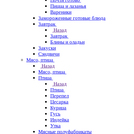
Почти готово
Пицца и лазанья
Вареники
Замороженные готовые блюда
Завтрак
Назад
Завтрак
Блины и оладьи
Закуски
Сэндвичи
Мясо, птица
Назад
Мясо, птица
Птица
Назад
Птица
Перепел
Цесарка
Курица
Гусь
Индейка
Утка
Мясные полуфабрикаты