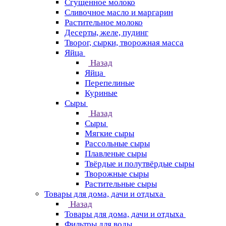
Сгущенное молоко
Сливочное масло и маргарин
Растительное молоко
Десерты, желе, пудинг
Творог, сырки, творожная масса
Яйца
Назад
Яйца
Перепелиные
Куриные
Сыры
Назад
Сыры
Мягкие сыры
Рассольные сыры
Плавленые сыры
Твёрдые и полутвёрдые сыры
Творожные сыры
Растительные сыры
Товары для дома, дачи и отдыха
Назад
Товары для дома, дачи и отдыха
Фильтры для воды