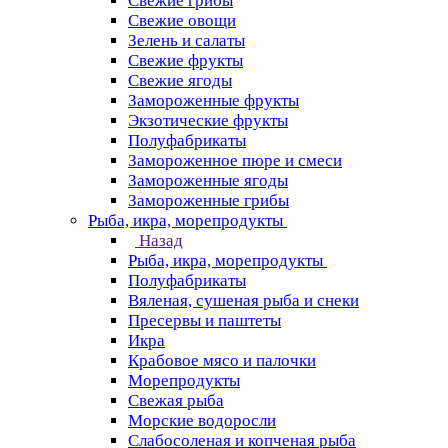
Свежие грибы
Свежие овощи
Зелень и салаты
Свежие фрукты
Свежие ягоды
Замороженные фрукты
Экзотические фрукты
Полуфабрикаты
Замороженное пюре и смеси
Замороженные ягоды
Замороженные грибы
Рыба, икра, морепродукты
Назад
Рыба, икра, морепродукты
Полуфабрикаты
Вяленая, сушеная рыба и снеки
Пресервы и паштеты
Икра
Крабовое мясо и палочки
Морепродукты
Свежая рыба
Морские водоросли
Слабосоленая и копченая рыба