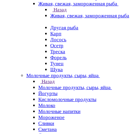
Живая, свежая, замороженная рыба
Назад
Живая, свежая, замороженная рыба
Другая рыба
Карп
Лосось
Осетр
Треска
Форель
Тунец
Щука
Молочные продукты, сыры, яйца
Назад
Молочные продукты, сыры, яйца
Йогурты
Кисломолочные продукты
Молоко
Молочные напитки
Мороженое
Сливки
Сметана