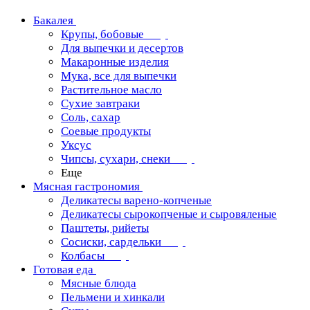
Бакалея
Крупы, бобовые
Для выпечки и десертов
Макаронные изделия
Мука, все для выпечки
Растительное масло
Сухие завтраки
Соль, сахар
Соевые продукты
Уксус
Чипсы, сухари, снеки
Еще
Мясная гастрономия
Деликатесы варено-копченые
Деликатесы сырокопченые и сыровяленые
Паштеты, рийеты
Сосиски, сардельки
Колбасы
Готовая еда
Мясные блюда
Пельмени и хинкали