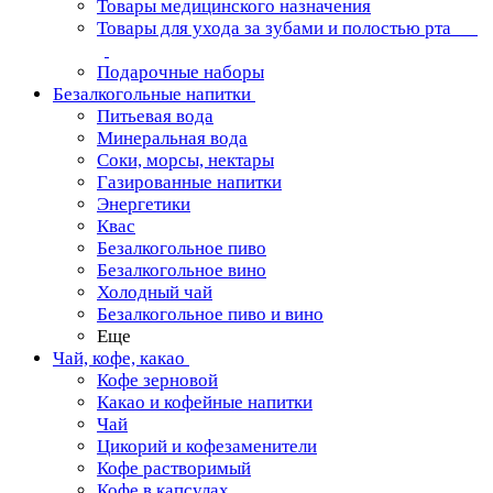
Товары медицинского назначения
Товары для ухода за зубами и полостью рта
Подарочные наборы
Безалкогольные напитки
Питьевая вода
Минеральная вода
Соки, морсы, нектары
Газированные напитки
Энергетики
Квас
Безалкогольное пиво
Безалкогольное вино
Холодный чай
Безалкогольное пиво и вино
Еще
Чай, кофе, какао
Кофе зерновой
Какао и кофейные напитки
Чай
Цикорий и кофезаменители
Кофе растворимый
Кофе в капсулах