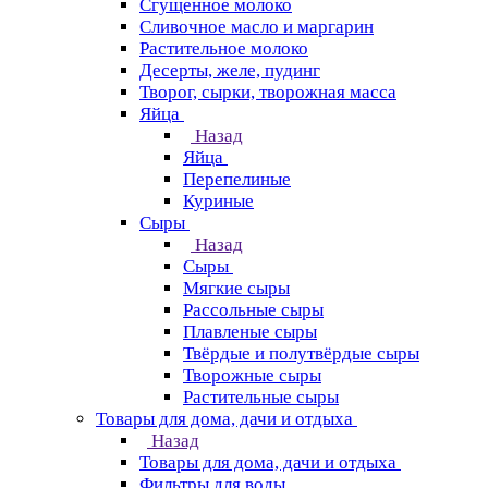
Сгущенное молоко
Сливочное масло и маргарин
Растительное молоко
Десерты, желе, пудинг
Творог, сырки, творожная масса
Яйца
Назад
Яйца
Перепелиные
Куриные
Сыры
Назад
Сыры
Мягкие сыры
Рассольные сыры
Плавленые сыры
Твёрдые и полутвёрдые сыры
Творожные сыры
Растительные сыры
Товары для дома, дачи и отдыха
Назад
Товары для дома, дачи и отдыха
Фильтры для воды