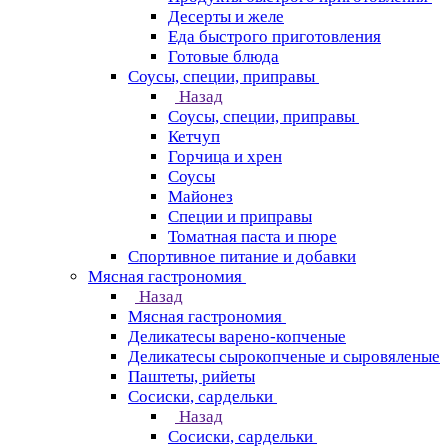
Десерты и желе
Еда быстрого приготовления
Готовые блюда
Соусы, специи, приправы
Назад
Соусы, специи, приправы
Кетчуп
Горчица и хрен
Соусы
Майонез
Специи и приправы
Томатная паста и пюре
Спортивное питание и добавки
Мясная гастрономия
Назад
Мясная гастрономия
Деликатесы варено-копченые
Деликатесы сырокопченые и сыровяленые
Паштеты, рийеты
Сосиски, сардельки
Назад
Сосиски, сардельки