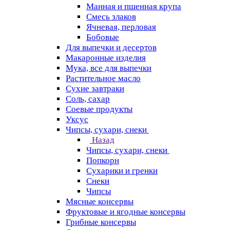
Манная и пшенная крупа
Смесь злаков
Ячневая, перловая
Бобовые
Для выпечки и десертов
Макаронные изделия
Мука, все для выпечки
Растительное масло
Сухие завтраки
Соль, сахар
Соевые продукты
Уксус
Чипсы, сухари, снеки
Назад
Чипсы, сухари, снеки
Попкорн
Сухарики и гренки
Снеки
Чипсы
Мясные консервы
Фруктовые и ягодные консервы
Грибные консервы