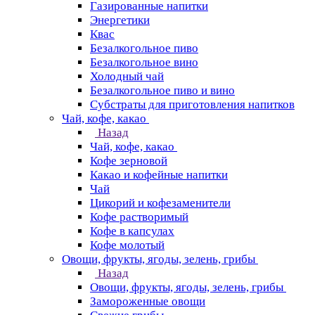
Газированные напитки
Энергетики
Квас
Безалкогольное пиво
Безалкогольное вино
Холодный чай
Безалкогольное пиво и вино
Субстраты для приготовления напитков
Чай, кофе, какао
Назад
Чай, кофе, какао
Кофе зерновой
Какао и кофейные напитки
Чай
Цикорий и кофезаменители
Кофе растворимый
Кофе в капсулах
Кофе молотый
Овощи, фрукты, ягоды, зелень, грибы
Назад
Овощи, фрукты, ягоды, зелень, грибы
Замороженные овощи