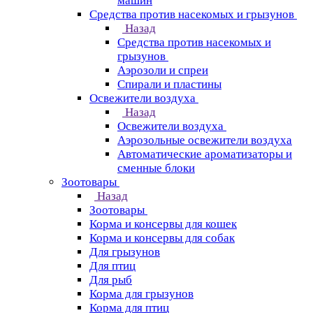
машин
Средства против насекомых и грызунов
Назад
Средства против насекомых и
грызунов
Аэрозоли и спреи
Спирали и пластины
Освежители воздуха
Назад
Освежители воздуха
Аэрозольные освежители воздуха
Автоматические ароматизаторы и
сменные блоки
Зоотовары
Назад
Зоотовары
Корма и консервы для кошек
Корма и консервы для собак
Для грызунов
Для птиц
Для рыб
Корма для грызунов
Корма для птиц