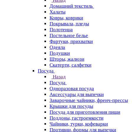
Назад
Домашний текстиль
Халаты
Ковры, коврики
Покрывала, пледы
Полотенца
Постельное белье
Фартуки, прихватки
Одеяла
Подушки
Шторы, жалюзи
Скатерти, салфетки
Посуда
Назад
Посуда
Одноразовая посуда
Аксессуары для выпечки
Заварочные чайники, френч-прессы
Крышки для посуды
Посуда для приготовления пищи
Поддоны, гастроемкости
Чайники, турки, кофеварки
Противни, формы для выпечки