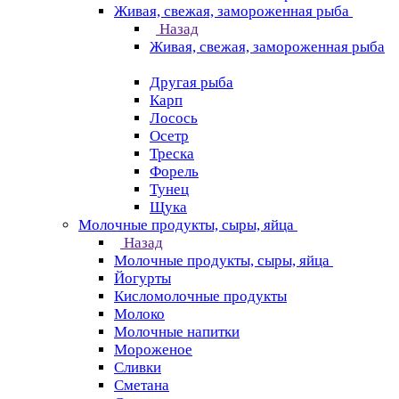
Живая, свежая, замороженная рыба
Назад
Живая, свежая, замороженная рыба
Другая рыба
Карп
Лосось
Осетр
Треска
Форель
Тунец
Щука
Молочные продукты, сыры, яйца
Назад
Молочные продукты, сыры, яйца
Йогурты
Кисломолочные продукты
Молоко
Молочные напитки
Мороженое
Сливки
Сметана