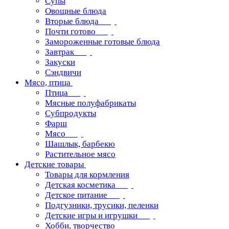
Супы
Овощные блюда
Вторые блюда
Почти готово
Замороженные готовые блюда
Завтрак
Закуски
Сэндвичи
Мясо, птица
Птица
Мясные полуфабрикаты
Субпродукты
Фарш
Мясо
Шашлык, барбекю
Растительное мясо
Детские товары
Товары для кормления
Детская косметика
Детское питание
Подгузники, трусики, пеленки
Детские игры и игрушки
Хобби, творчество