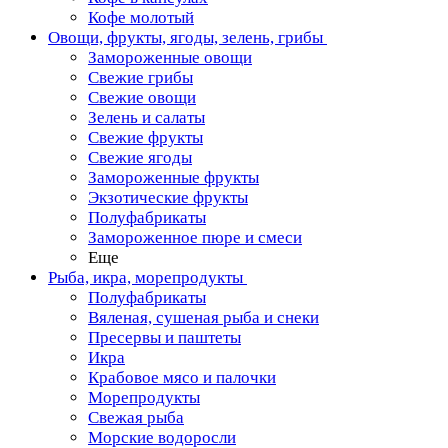
Кофе молотый
Овощи, фрукты, ягоды, зелень, грибы
Замороженные овощи
Свежие грибы
Свежие овощи
Зелень и салаты
Свежие фрукты
Свежие ягоды
Замороженные фрукты
Экзотические фрукты
Полуфабрикаты
Замороженное пюре и смеси
Еще
Рыба, икра, морепродукты
Полуфабрикаты
Вяленая, сушеная рыба и снеки
Пресервы и паштеты
Икра
Крабовое мясо и палочки
Морепродукты
Свежая рыба
Морские водоросли