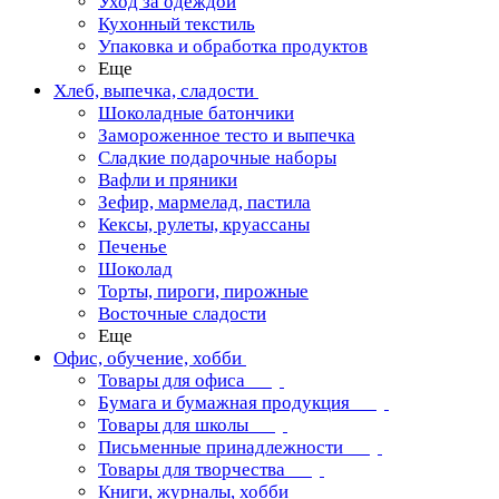
Уход за одеждой
Кухонный текстиль
Упаковка и обработка продуктов
Еще
Хлеб, выпечка, сладости
Шоколадные батончики
Замороженное тесто и выпечка
Сладкие подарочные наборы
Вафли и пряники
Зефир, мармелад, пастила
Кексы, рулеты, круассаны
Печенье
Шоколад
Торты, пироги, пирожные
Восточные сладости
Еще
Офис, обучение, хобби
Товары для офиса
Бумага и бумажная продукция
Товары для школы
Письменные принадлежности
Товары для творчества
Книги, журналы, хобби