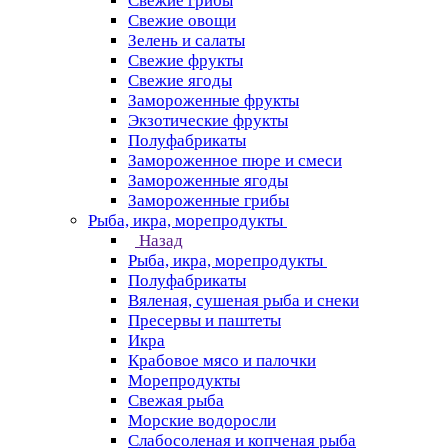
Свежие грибы
Свежие овощи
Зелень и салаты
Свежие фрукты
Свежие ягоды
Замороженные фрукты
Экзотические фрукты
Полуфабрикаты
Замороженное пюре и смеси
Замороженные ягоды
Замороженные грибы
Рыба, икра, морепродукты
Назад
Рыба, икра, морепродукты
Полуфабрикаты
Вяленая, сушеная рыба и снеки
Пресервы и паштеты
Икра
Крабовое мясо и палочки
Морепродукты
Свежая рыба
Морские водоросли
Слабосоленая и копченая рыба