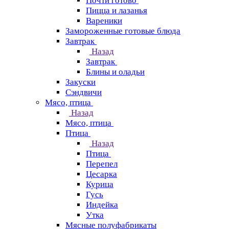
Почти готово
Пицца и лазанья
Вареники
Замороженные готовые блюда
Завтрак
Назад
Завтрак
Блины и оладьи
Закуски
Сэндвичи
Мясо, птица
Назад
Мясо, птица
Птица
Назад
Птица
Перепел
Цесарка
Курица
Гусь
Индейка
Утка
Мясные полуфабрикаты