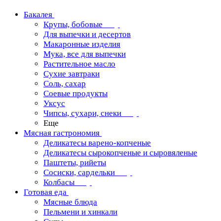
Бакалея
Крупы, бобовые
Для выпечки и десертов
Макаронные изделия
Мука, все для выпечки
Растительное масло
Сухие завтраки
Соль, сахар
Соевые продукты
Уксус
Чипсы, сухари, снеки
Еще
Мясная гастрономия
Деликатесы варено-копченые
Деликатесы сырокопченые и сыровяленые
Паштеты, рийеты
Сосиски, сардельки
Колбасы
Готовая еда
Мясные блюда
Пельмени и хинкали