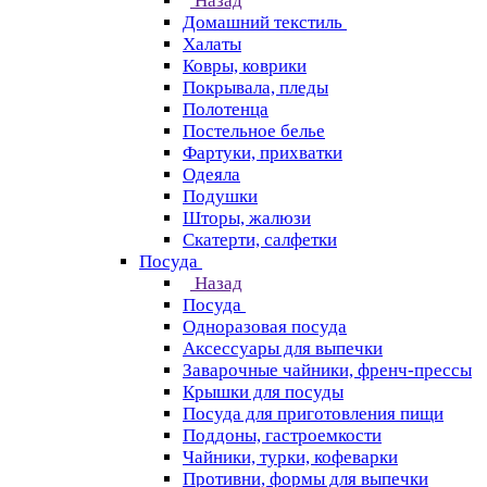
Назад
Домашний текстиль
Халаты
Ковры, коврики
Покрывала, пледы
Полотенца
Постельное белье
Фартуки, прихватки
Одеяла
Подушки
Шторы, жалюзи
Скатерти, салфетки
Посуда
Назад
Посуда
Одноразовая посуда
Аксессуары для выпечки
Заварочные чайники, френч-прессы
Крышки для посуды
Посуда для приготовления пищи
Поддоны, гастроемкости
Чайники, турки, кофеварки
Противни, формы для выпечки