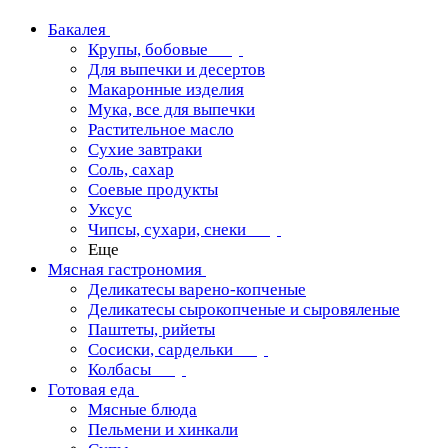
Бакалея
Крупы, бобовые
Для выпечки и десертов
Макаронные изделия
Мука, все для выпечки
Растительное масло
Сухие завтраки
Соль, сахар
Соевые продукты
Уксус
Чипсы, сухари, снеки
Еще
Мясная гастрономия
Деликатесы варено-копченые
Деликатесы сырокопченые и сыровяленые
Паштеты, рийеты
Сосиски, сардельки
Колбасы
Готовая еда
Мясные блюда
Пельмени и хинкали