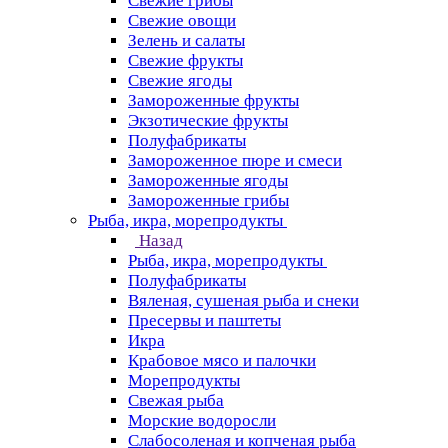
Свежие грибы
Свежие овощи
Зелень и салаты
Свежие фрукты
Свежие ягоды
Замороженные фрукты
Экзотические фрукты
Полуфабрикаты
Замороженное пюре и смеси
Замороженные ягоды
Замороженные грибы
Рыба, икра, морепродукты
Назад
Рыба, икра, морепродукты
Полуфабрикаты
Вяленая, сушеная рыба и снеки
Пресервы и паштеты
Икра
Крабовое мясо и палочки
Морепродукты
Свежая рыба
Морские водоросли
Слабосоленая и копченая рыба