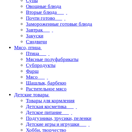
Супы
Овощные блюда
Вторые блюда
Почти готово
Замороженные готовые блюда
Завтрак
Закуски
Сэндвичи
Мясо, птица
Птица
Мясные полуфабрикаты
Субпродукты
Фарш
Мясо
Шашлык, барбекю
Растительное мясо
Детские товары
Товары для кормления
Детская косметика
Детское питание
Подгузники, трусики, пеленки
Детские игры и игрушки
Хобби, творчество