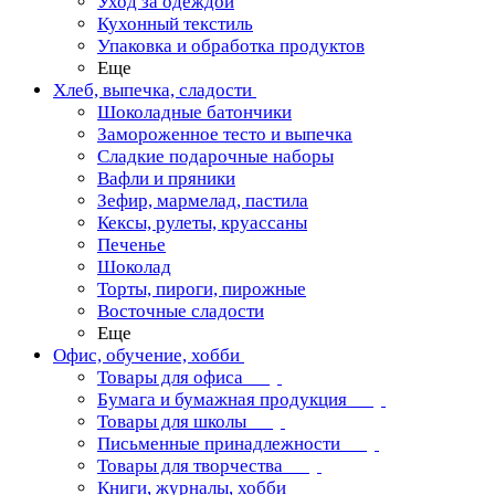
Уход за одеждой
Кухонный текстиль
Упаковка и обработка продуктов
Еще
Хлеб, выпечка, сладости
Шоколадные батончики
Замороженное тесто и выпечка
Сладкие подарочные наборы
Вафли и пряники
Зефир, мармелад, пастила
Кексы, рулеты, круассаны
Печенье
Шоколад
Торты, пироги, пирожные
Восточные сладости
Еще
Офис, обучение, хобби
Товары для офиса
Бумага и бумажная продукция
Товары для школы
Письменные принадлежности
Товары для творчества
Книги, журналы, хобби