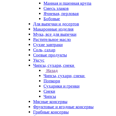
Манная и пшенная крупа
Смесь злаков
Ячневая, перловая
Бобовые
Для выпечки и десертов
Макаронные изделия
Мука, все для выпечки
Растительное масло
Сухие завтраки
Соль, сахар
Соевые продукты
Уксус
Чипсы, сухари, снеки
Назад
Чипсы, сухари, снеки
Попкорн
Сухарики и гренки
Снеки
Чипсы
Мясные консервы
Фруктовые и ягодные консервы
Грибные консервы