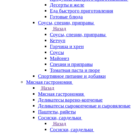
Десерты и желе
Еда быстрого приготовления
Готовые блюда
Соусы, специи, приправы
Назад
Соусы, специи, приправы
Кетчуп
Горчица и хрен
Соусы
Майонез
Специи и приправы
Томатная паста и пюре
Спортивное питание и добавки
Мясная гастрономия
Назад
Мясная гастрономия
Деликатесы варено-копченые
Деликатесы сырокопченые и сыровяленые
Паштеты, рийеты
Сосиски, сардельки
Назад
Сосиски, сардельки