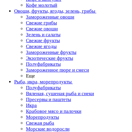
Кофе молотый
Овощи, фрукты, ягоды, зелень, грибы
Замороженные овощи
Свежие грибы
Свежие овощи
Зелень и салаты
Свежие фрукты
Свежие ягоды
Замороженные фрукты
Экзотические фрукты
Полуфабрикаты
Замороженное пюре и смеси
Еще
Рыба, икра, морепродукты
Полуфабрикаты
Вяленая, сушеная рыба и снеки
Пресервы и паштеты
Икра
Крабовое мясо и палочки
Морепродукты
Свежая рыба
Морские водоросли