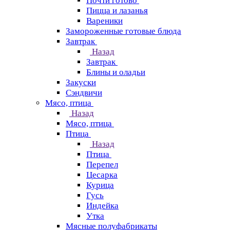
Почти готово
Пицца и лазанья
Вареники
Замороженные готовые блюда
Завтрак
Назад
Завтрак
Блины и оладьи
Закуски
Сэндвичи
Мясо, птица
Назад
Мясо, птица
Птица
Назад
Птица
Перепел
Цесарка
Курица
Гусь
Индейка
Утка
Мясные полуфабрикаты