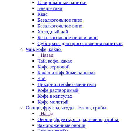
Газированные напитки
Энергетики
Квас
Безалкогольное пиво
Безалкогольное вино
Холодный чай
Безалкогольное пиво и вино
Субстраты для приготовления напитков
Чай, кофе, какао
Назад
Чай, кофе, какао
Кофе зерновой
Какао и кофейные напитки
Чай
Цикорий и кофезаменители
Кофе растворимый
Кофе в капсулах
Кофе молотый
Овощи, фрукты, ягоды, зелень, грибы
Назад
Овощи, фрукты, ягоды, зелень, грибы
Замороженные овощи