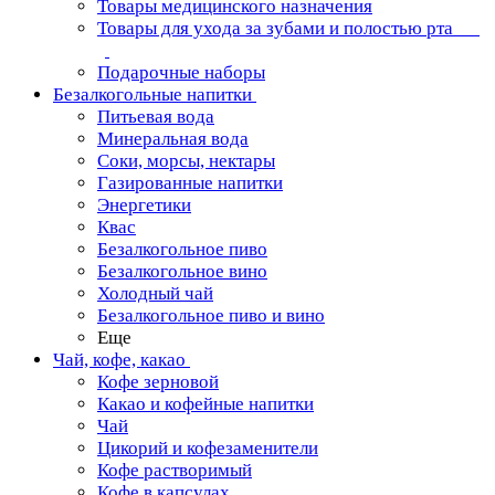
Товары медицинского назначения
Товары для ухода за зубами и полостью рта
Подарочные наборы
Безалкогольные напитки
Питьевая вода
Минеральная вода
Соки, морсы, нектары
Газированные напитки
Энергетики
Квас
Безалкогольное пиво
Безалкогольное вино
Холодный чай
Безалкогольное пиво и вино
Еще
Чай, кофе, какао
Кофе зерновой
Какао и кофейные напитки
Чай
Цикорий и кофезаменители
Кофе растворимый
Кофе в капсулах