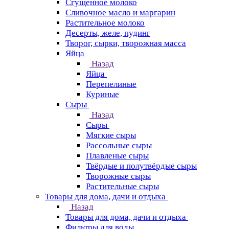
Сгущенное молоко
Сливочное масло и маргарин
Растительное молоко
Десерты, желе, пудинг
Творог, сырки, творожная масса
Яйца
Назад
Яйца
Перепелиные
Куриные
Сыры
Назад
Сыры
Мягкие сыры
Рассольные сыры
Плавленые сыры
Твёрдые и полутвёрдые сыры
Творожные сыры
Растительные сыры
Товары для дома, дачи и отдыха
Назад
Товары для дома, дачи и отдыха
Фильтры для воды