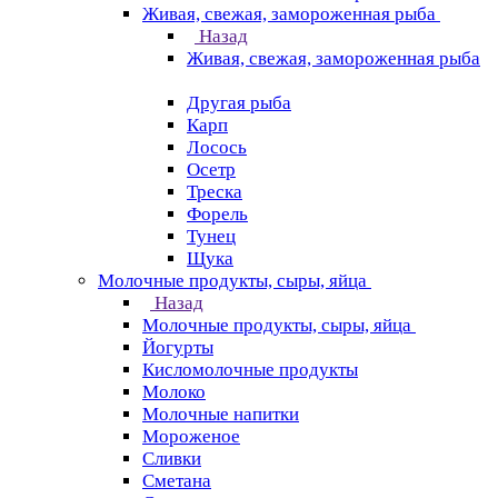
Живая, свежая, замороженная рыба
Назад
Живая, свежая, замороженная рыба
Другая рыба
Карп
Лосось
Осетр
Треска
Форель
Тунец
Щука
Молочные продукты, сыры, яйца
Назад
Молочные продукты, сыры, яйца
Йогурты
Кисломолочные продукты
Молоко
Молочные напитки
Мороженое
Сливки
Сметана