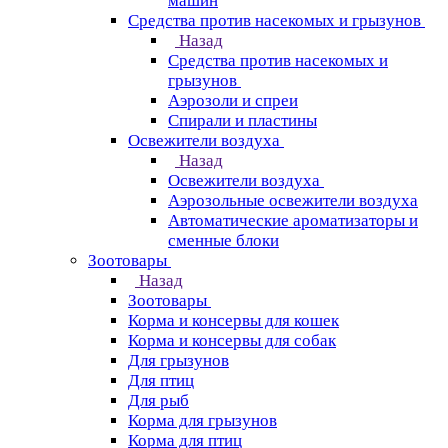
машин
Средства против насекомых и грызунов
Назад
Средства против насекомых и
грызунов
Аэрозоли и спреи
Спирали и пластины
Освежители воздуха
Назад
Освежители воздуха
Аэрозольные освежители воздуха
Автоматические ароматизаторы и
сменные блоки
Зоотовары
Назад
Зоотовары
Корма и консервы для кошек
Корма и консервы для собак
Для грызунов
Для птиц
Для рыб
Корма для грызунов
Корма для птиц