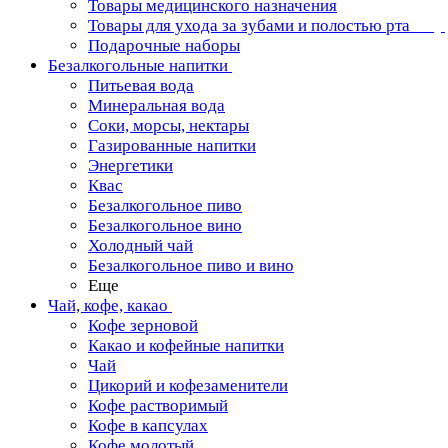
Товары медицинского назначения
Товары для ухода за зубами и полостью рта
Подарочные наборы
Безалкогольные напитки
Питьевая вода
Минеральная вода
Соки, морсы, нектары
Газированные напитки
Энергетики
Квас
Безалкогольное пиво
Безалкогольное вино
Холодный чай
Безалкогольное пиво и вино
Еще
Чай, кофе, какао
Кофе зерновой
Какао и кофейные напитки
Чай
Цикорий и кофезаменители
Кофе растворимый
Кофе в капсулах
Кофе молотый