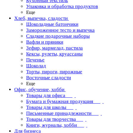
Кухонный текстиль
Упаковка и обработка продуктов
Еще
Хлеб, выпечка, сладости
Шоколадные батончики
Замороженное тесто и выпечка
Сладкие подарочные наборы
Вафли и пряники
Зефир, мармелад, пастила
Кексы, рулеты, круассаны
Печенье
Шоколад
Торты, пироги, пирожные
Восточные сладости
Еще
Офис, обучение, хобби
Товары для офиса
Бумага и бумажная продукция
Товары для школы
Письменные принадлежности
Товары для творчества
Книги, журналы, хобби
Для бизнеса