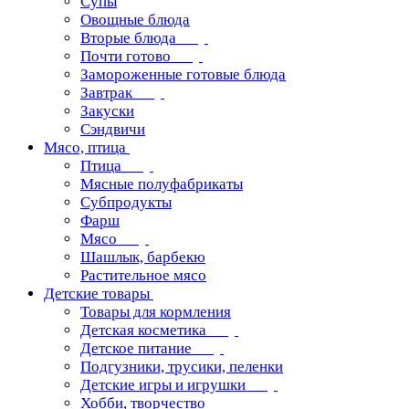
Супы
Овощные блюда
Вторые блюда
Почти готово
Замороженные готовые блюда
Завтрак
Закуски
Сэндвичи
Мясо, птица
Птица
Мясные полуфабрикаты
Субпродукты
Фарш
Мясо
Шашлык, барбекю
Растительное мясо
Детские товары
Товары для кормления
Детская косметика
Детское питание
Подгузники, трусики, пеленки
Детские игры и игрушки
Хобби, творчество