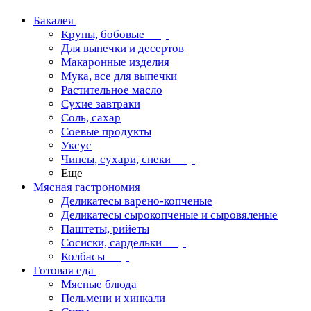
Бакалея
Крупы, бобовые
Для выпечки и десертов
Макаронные изделия
Мука, все для выпечки
Растительное масло
Сухие завтраки
Соль, сахар
Соевые продукты
Уксус
Чипсы, сухари, снеки
Еще
Мясная гастрономия
Деликатесы варено-копченые
Деликатесы сырокопченые и сыровяленые
Паштеты, рийеты
Сосиски, сардельки
Колбасы
Готовая еда
Мясные блюда
Пельмени и хинкали