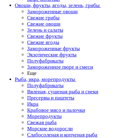
Овощи, фрукты, ягоды, зелень, грибы
Замороженные овощи
Свежие грибы
Свежие овощи
Зелень и салаты
Свежие фрукты
Свежие ягоды
Замороженные фрукты
Экзотические фрукты
Полуфабрикаты
Замороженное пюре и смеси
Еще
Рыба, икра, морепродукты
Полуфабрикаты
Вяленая, сушеная рыба и снеки
Пресервы и паштеты
Икра
Крабовое мясо и палочки
Морепродукты
Свежая рыба
Морские водоросли
Слабосоленая и копченая рыба