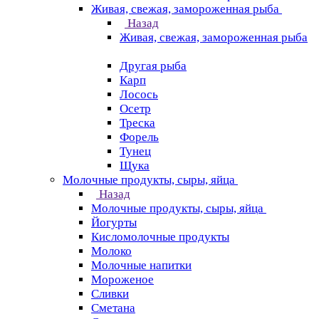
Живая, свежая, замороженная рыба
Назад
Живая, свежая, замороженная рыба
Другая рыба
Карп
Лосось
Осетр
Треска
Форель
Тунец
Щука
Молочные продукты, сыры, яйца
Назад
Молочные продукты, сыры, яйца
Йогурты
Кисломолочные продукты
Молоко
Молочные напитки
Мороженое
Сливки
Сметана