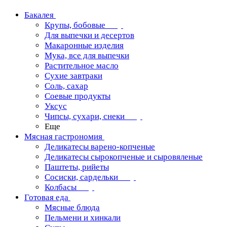
Бакалея
Крупы, бобовые
Для выпечки и десертов
Макаронные изделия
Мука, все для выпечки
Растительное масло
Сухие завтраки
Соль, сахар
Соевые продукты
Уксус
Чипсы, сухари, снеки
Еще
Мясная гастрономия
Деликатесы варено-копченые
Деликатесы сырокопченые и сыровяленые
Паштеты, рийеты
Сосиски, сардельки
Колбасы
Готовая еда
Мясные блюда
Пельмени и хинкали