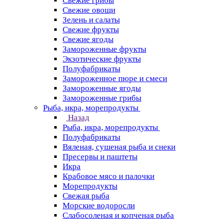
Свежие грибы
Свежие овощи
Зелень и салаты
Свежие фрукты
Свежие ягоды
Замороженные фрукты
Экзотические фрукты
Полуфабрикаты
Замороженное пюре и смеси
Замороженные ягоды
Замороженные грибы
Рыба, икра, морепродукты
Назад
Рыба, икра, морепродукты
Полуфабрикаты
Вяленая, сушеная рыба и снеки
Пресервы и паштеты
Икра
Крабовое мясо и палочки
Морепродукты
Свежая рыба
Морские водоросли
Слабосоленая и копченая рыба