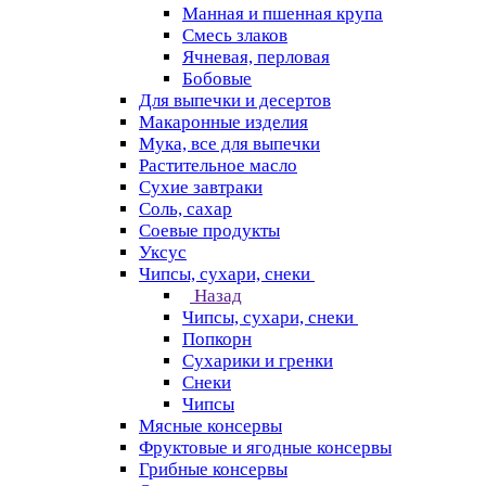
Манная и пшенная крупа
Смесь злаков
Ячневая, перловая
Бобовые
Для выпечки и десертов
Макаронные изделия
Мука, все для выпечки
Растительное масло
Сухие завтраки
Соль, сахар
Соевые продукты
Уксус
Чипсы, сухари, снеки
Назад
Чипсы, сухари, снеки
Попкорн
Сухарики и гренки
Снеки
Чипсы
Мясные консервы
Фруктовые и ягодные консервы
Грибные консервы