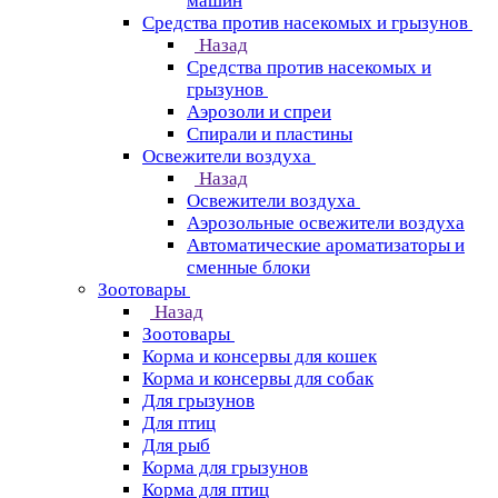
машин
Средства против насекомых и грызунов
Назад
Средства против насекомых и
грызунов
Аэрозоли и спреи
Спирали и пластины
Освежители воздуха
Назад
Освежители воздуха
Аэрозольные освежители воздуха
Автоматические ароматизаторы и
сменные блоки
Зоотовары
Назад
Зоотовары
Корма и консервы для кошек
Корма и консервы для собак
Для грызунов
Для птиц
Для рыб
Корма для грызунов
Корма для птиц