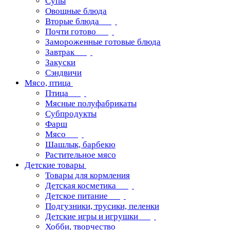
Супы
Овощные блюда
Вторые блюда
Почти готово
Замороженные готовые блюда
Завтрак
Закуски
Сэндвичи
Мясо, птица
Птица
Мясные полуфабрикаты
Субпродукты
Фарш
Мясо
Шашлык, барбекю
Растительное мясо
Детские товары
Товары для кормления
Детская косметика
Детское питание
Подгузники, трусики, пеленки
Детские игры и игрушки
Хобби, творчество