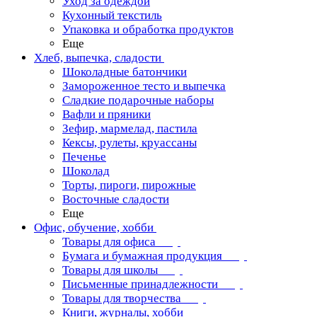
Уход за одеждой
Кухонный текстиль
Упаковка и обработка продуктов
Еще
Хлеб, выпечка, сладости
Шоколадные батончики
Замороженное тесто и выпечка
Сладкие подарочные наборы
Вафли и пряники
Зефир, мармелад, пастила
Кексы, рулеты, круассаны
Печенье
Шоколад
Торты, пироги, пирожные
Восточные сладости
Еще
Офис, обучение, хобби
Товары для офиса
Бумага и бумажная продукция
Товары для школы
Письменные принадлежности
Товары для творчества
Книги, журналы, хобби