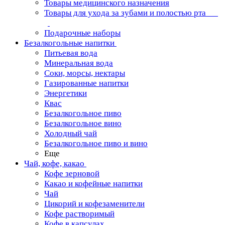
Товары медицинского назначения
Товары для ухода за зубами и полостью рта
Подарочные наборы
Безалкогольные напитки
Питьевая вода
Минеральная вода
Соки, морсы, нектары
Газированные напитки
Энергетики
Квас
Безалкогольное пиво
Безалкогольное вино
Холодный чай
Безалкогольное пиво и вино
Еще
Чай, кофе, какао
Кофе зерновой
Какао и кофейные напитки
Чай
Цикорий и кофезаменители
Кофе растворимый
Кофе в капсулах