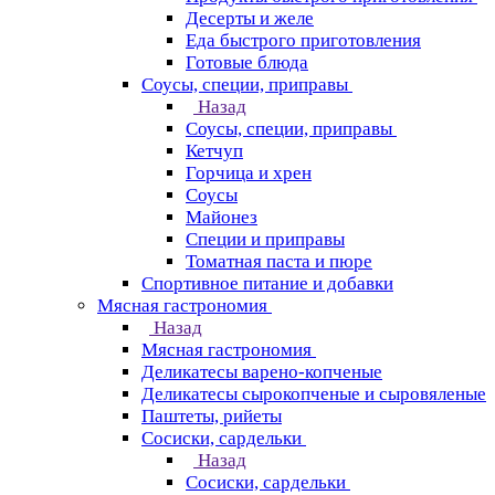
Десерты и желе
Еда быстрого приготовления
Готовые блюда
Соусы, специи, приправы
Назад
Соусы, специи, приправы
Кетчуп
Горчица и хрен
Соусы
Майонез
Специи и приправы
Томатная паста и пюре
Спортивное питание и добавки
Мясная гастрономия
Назад
Мясная гастрономия
Деликатесы варено-копченые
Деликатесы сырокопченые и сыровяленые
Паштеты, рийеты
Сосиски, сардельки
Назад
Сосиски, сардельки