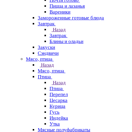
Почти готово
Пицца и лазанья
Вареники
Замороженные готовые блюда
Завтрак
Назад
Завтрак
Блины и оладьи
Закуски
Сэндвичи
Мясо, птица
Назад
Мясо, птица
Птица
Назад
Птица
Перепел
Цесарка
Курица
Гусь
Индейка
Утка
Мясные полуфабрикаты