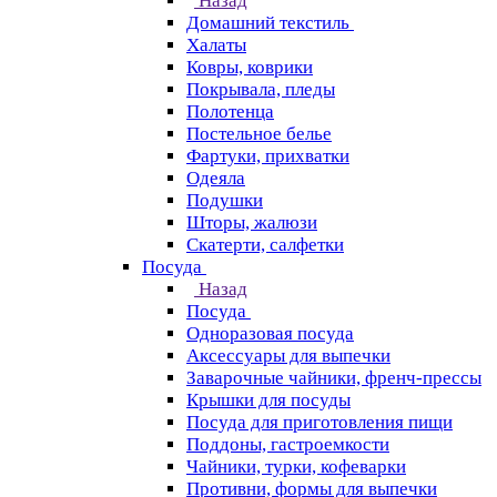
Назад
Домашний текстиль
Халаты
Ковры, коврики
Покрывала, пледы
Полотенца
Постельное белье
Фартуки, прихватки
Одеяла
Подушки
Шторы, жалюзи
Скатерти, салфетки
Посуда
Назад
Посуда
Одноразовая посуда
Аксессуары для выпечки
Заварочные чайники, френч-прессы
Крышки для посуды
Посуда для приготовления пищи
Поддоны, гастроемкости
Чайники, турки, кофеварки
Противни, формы для выпечки