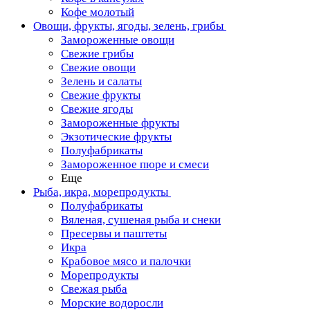
Кофе молотый
Овощи, фрукты, ягоды, зелень, грибы
Замороженные овощи
Свежие грибы
Свежие овощи
Зелень и салаты
Свежие фрукты
Свежие ягоды
Замороженные фрукты
Экзотические фрукты
Полуфабрикаты
Замороженное пюре и смеси
Еще
Рыба, икра, морепродукты
Полуфабрикаты
Вяленая, сушеная рыба и снеки
Пресервы и паштеты
Икра
Крабовое мясо и палочки
Морепродукты
Свежая рыба
Морские водоросли