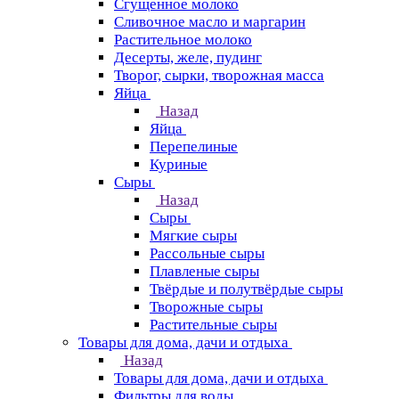
Сгущенное молоко
Сливочное масло и маргарин
Растительное молоко
Десерты, желе, пудинг
Творог, сырки, творожная масса
Яйца
Назад
Яйца
Перепелиные
Куриные
Сыры
Назад
Сыры
Мягкие сыры
Рассольные сыры
Плавленые сыры
Твёрдые и полутвёрдые сыры
Творожные сыры
Растительные сыры
Товары для дома, дачи и отдыха
Назад
Товары для дома, дачи и отдыха
Фильтры для воды