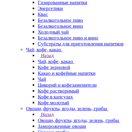
Газированные напитки
Энергетики
Квас
Безалкогольное пиво
Безалкогольное вино
Холодный чай
Безалкогольное пиво и вино
Субстраты для приготовления напитков
Чай, кофе, какао
Назад
Чай, кофе, какао
Кофе зерновой
Какао и кофейные напитки
Чай
Цикорий и кофезаменители
Кофе растворимый
Кофе в капсулах
Кофе молотый
Овощи, фрукты, ягоды, зелень, грибы
Назад
Овощи, фрукты, ягоды, зелень, грибы
Замороженные овощи