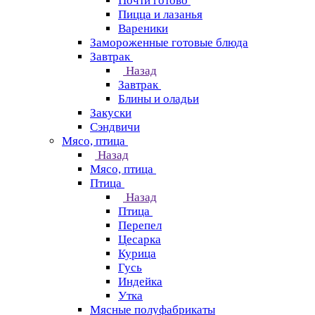
Почти готово
Пицца и лазанья
Вареники
Замороженные готовые блюда
Завтрак
Назад
Завтрак
Блины и оладьи
Закуски
Сэндвичи
Мясо, птица
Назад
Мясо, птица
Птица
Назад
Птица
Перепел
Цесарка
Курица
Гусь
Индейка
Утка
Мясные полуфабрикаты