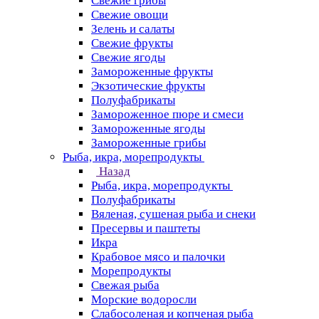
Свежие грибы
Свежие овощи
Зелень и салаты
Свежие фрукты
Свежие ягоды
Замороженные фрукты
Экзотические фрукты
Полуфабрикаты
Замороженное пюре и смеси
Замороженные ягоды
Замороженные грибы
Рыба, икра, морепродукты
Назад
Рыба, икра, морепродукты
Полуфабрикаты
Вяленая, сушеная рыба и снеки
Пресервы и паштеты
Икра
Крабовое мясо и палочки
Морепродукты
Свежая рыба
Морские водоросли
Слабосоленая и копченая рыба