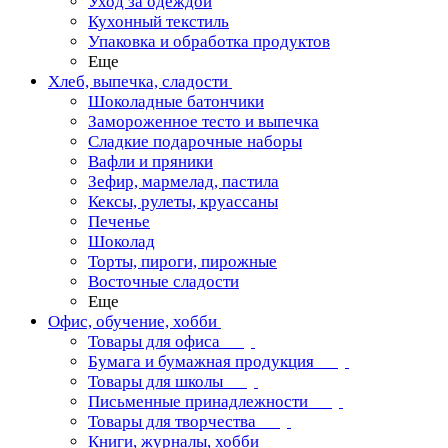
Уход за одеждой
Кухонный текстиль
Упаковка и обработка продуктов
Еще
Хлеб, выпечка, сладости
Шоколадные батончики
Замороженное тесто и выпечка
Сладкие подарочные наборы
Вафли и пряники
Зефир, мармелад, пастила
Кексы, рулеты, круассаны
Печенье
Шоколад
Торты, пироги, пирожные
Восточные сладости
Еще
Офис, обучение, хобби
Товары для офиса
Бумага и бумажная продукция
Товары для школы
Письменные принадлежности
Товары для творчества
Книги, журналы, хобби