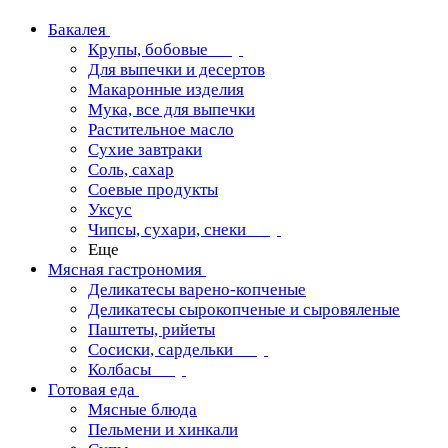
Бакалея
Крупы, бобовые
Для выпечки и десертов
Макаронные изделия
Мука, все для выпечки
Растительное масло
Сухие завтраки
Соль, сахар
Соевые продукты
Уксус
Чипсы, сухари, снеки
Еще
Мясная гастрономия
Деликатесы варено-копченые
Деликатесы сырокопченые и сыровяленые
Паштеты, рийеты
Сосиски, сардельки
Колбасы
Готовая еда
Мясные блюда
Пельмени и хинкали