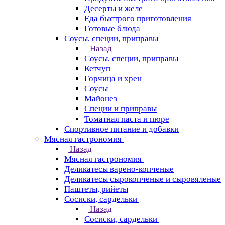
Десерты и желе
Еда быстрого приготовления
Готовые блюда
Соусы, специи, приправы
Назад
Соусы, специи, приправы
Кетчуп
Горчица и хрен
Соусы
Майонез
Специи и приправы
Томатная паста и пюре
Спортивное питание и добавки
Мясная гастрономия
Назад
Мясная гастрономия
Деликатесы варено-копченые
Деликатесы сырокопченые и сыровяленые
Паштеты, рийеты
Сосиски, сардельки
Назад
Сосиски, сардельки