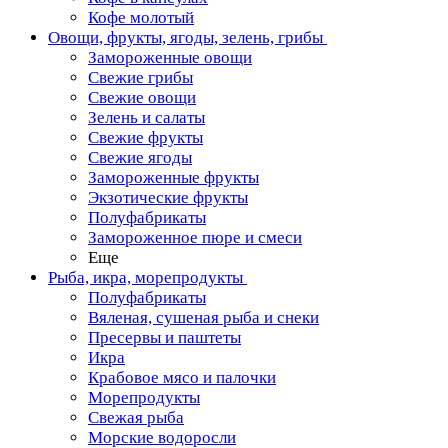
Кофе молотый
Овощи, фрукты, ягоды, зелень, грибы
Замороженные овощи
Свежие грибы
Свежие овощи
Зелень и салаты
Свежие фрукты
Свежие ягоды
Замороженные фрукты
Экзотические фрукты
Полуфабрикаты
Замороженное пюре и смеси
Еще
Рыба, икра, морепродукты
Полуфабрикаты
Вяленая, сушеная рыба и снеки
Пресервы и паштеты
Икра
Крабовое мясо и палочки
Морепродукты
Свежая рыба
Морские водоросли