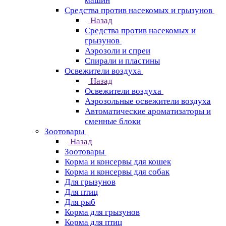
машин
Средства против насекомых и грызунов
Назад
Средства против насекомых и
грызунов
Аэрозоли и спреи
Спирали и пластины
Освежители воздуха
Назад
Освежители воздуха
Аэрозольные освежители воздуха
Автоматические ароматизаторы и
сменные блоки
Зоотовары
Назад
Зоотовары
Корма и консервы для кошек
Корма и консервы для собак
Для грызунов
Для птиц
Для рыб
Корма для грызунов
Корма для птиц