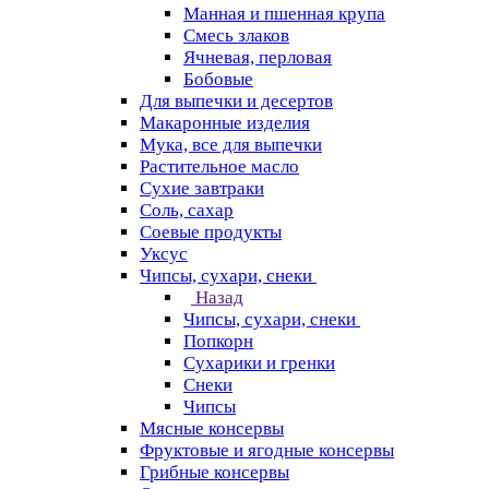
Манная и пшенная крупа
Смесь злаков
Ячневая, перловая
Бобовые
Для выпечки и десертов
Макаронные изделия
Мука, все для выпечки
Растительное масло
Сухие завтраки
Соль, сахар
Соевые продукты
Уксус
Чипсы, сухари, снеки
Назад
Чипсы, сухари, снеки
Попкорн
Сухарики и гренки
Снеки
Чипсы
Мясные консервы
Фруктовые и ягодные консервы
Грибные консервы