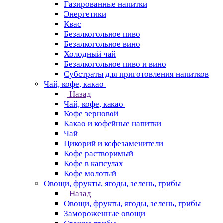
Газированные напитки
Энергетики
Квас
Безалкогольное пиво
Безалкогольное вино
Холодный чай
Безалкогольное пиво и вино
Субстраты для приготовления напитков
Чай, кофе, какао
Назад
Чай, кофе, какао
Кофе зерновой
Какао и кофейные напитки
Чай
Цикорий и кофезаменители
Кофе растворимый
Кофе в капсулах
Кофе молотый
Овощи, фрукты, ягоды, зелень, грибы
Назад
Овощи, фрукты, ягоды, зелень, грибы
Замороженные овощи