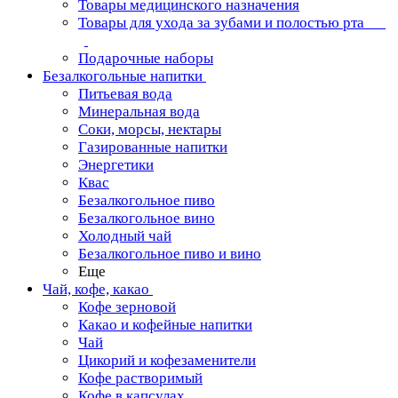
Товары медицинского назначения
Товары для ухода за зубами и полостью рта
Подарочные наборы
Безалкогольные напитки
Питьевая вода
Минеральная вода
Соки, морсы, нектары
Газированные напитки
Энергетики
Квас
Безалкогольное пиво
Безалкогольное вино
Холодный чай
Безалкогольное пиво и вино
Еще
Чай, кофе, какао
Кофе зерновой
Какао и кофейные напитки
Чай
Цикорий и кофезаменители
Кофе растворимый
Кофе в капсулах