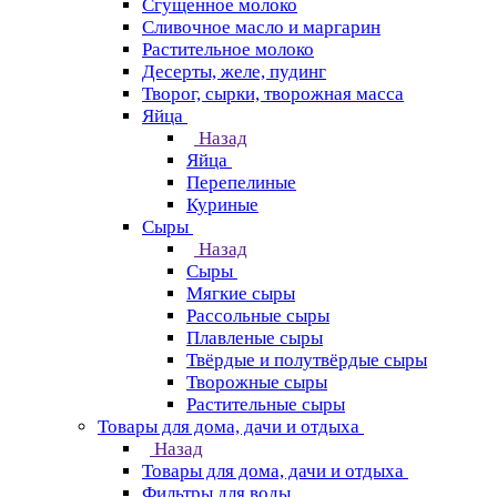
Сгущенное молоко
Сливочное масло и маргарин
Растительное молоко
Десерты, желе, пудинг
Творог, сырки, творожная масса
Яйца
Назад
Яйца
Перепелиные
Куриные
Сыры
Назад
Сыры
Мягкие сыры
Рассольные сыры
Плавленые сыры
Твёрдые и полутвёрдые сыры
Творожные сыры
Растительные сыры
Товары для дома, дачи и отдыха
Назад
Товары для дома, дачи и отдыха
Фильтры для воды