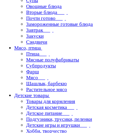
Супы
Овощные блюда
Вторые блюда
Почти готово
Замороженные готовые блюда
Завтрак
Закуски
Сэндвичи
Мясо, птица
Птица
Мясные полуфабрикаты
Субпродукты
Фарш
Мясо
Шашлык, барбекю
Растительное мясо
Детские товары
Товары для кормления
Детская косметика
Детское питание
Подгузники, трусики, пеленки
Детские игры и игрушки
Хобби, творчество