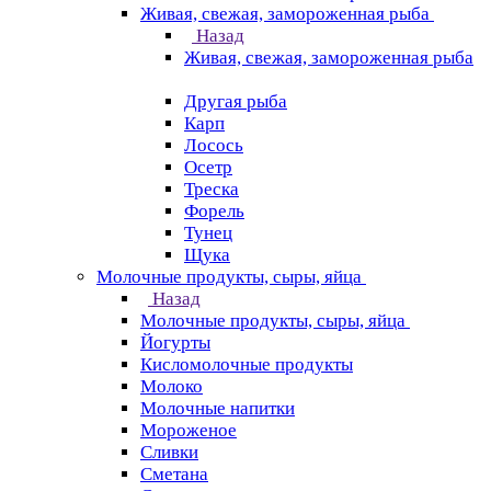
Живая, свежая, замороженная рыба
Назад
Живая, свежая, замороженная рыба
Другая рыба
Карп
Лосось
Осетр
Треска
Форель
Тунец
Щука
Молочные продукты, сыры, яйца
Назад
Молочные продукты, сыры, яйца
Йогурты
Кисломолочные продукты
Молоко
Молочные напитки
Мороженое
Сливки
Сметана