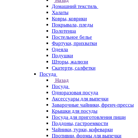
Назад
Домашний текстиль
Халаты
Ковры, коврики
Покрывала, пледы
Полотенца
Постельное белье
Фартуки, прихватки
Одеяла
Подушки
Шторы, жалюзи
Скатерти, салфетки
Посуда
Назад
Посуда
Одноразовая посуда
Аксессуары для выпечки
Заварочные чайники, френч-прессы
Крышки для посуды
Посуда для приготовления пищи
Поддоны, гастроемкости
Чайники, турки, кофеварки
Противни, формы для выпечки