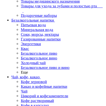
Товары медицинского назначения
Товары для ухода за зубами и полостью рта
Подарочные наборы
Безалкогольные напитки
Питьевая вода
Минеральная вода
Соки, морсы, нектары
Газированные напитки
Энергетики
Квас
Безалкогольное пиво
Безалкогольное вино
Холодный чай
Безалкогольное пиво и вино
Еще
Чай, кофе, какао
Кофе зерновой
Какао и кофейные напитки
Чай
Цикорий и кофезаменители
Кофе растворимый
Кофе в капсулах