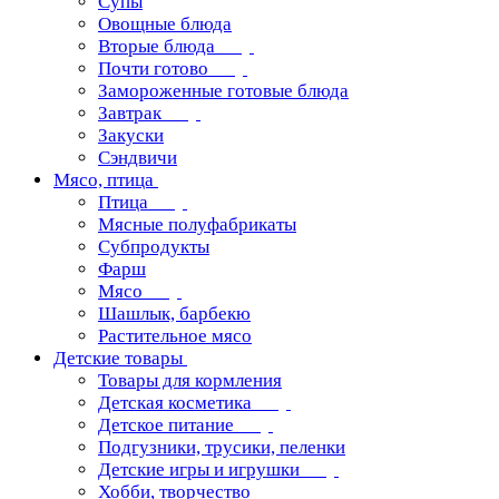
Супы
Овощные блюда
Вторые блюда
Почти готово
Замороженные готовые блюда
Завтрак
Закуски
Сэндвичи
Мясо, птица
Птица
Мясные полуфабрикаты
Субпродукты
Фарш
Мясо
Шашлык, барбекю
Растительное мясо
Детские товары
Товары для кормления
Детская косметика
Детское питание
Подгузники, трусики, пеленки
Детские игры и игрушки
Хобби, творчество