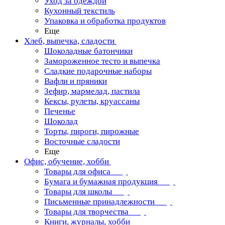
Уход за одеждой
Кухонный текстиль
Упаковка и обработка продуктов
Еще
Хлеб, выпечка, сладости
Шоколадные батончики
Замороженное тесто и выпечка
Сладкие подарочные наборы
Вафли и пряники
Зефир, мармелад, пастила
Кексы, рулеты, круассаны
Печенье
Шоколад
Торты, пироги, пирожные
Восточные сладости
Еще
Офис, обучение, хобби
Товары для офиса
Бумага и бумажная продукция
Товары для школы
Письменные принадлежности
Товары для творчества
Книги, журналы, хобби