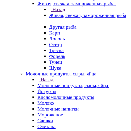
Живая, свежая, замороженная рыба
Назад
Живая, свежая, замороженная рыба
Другая рыба
Карп
Лосось
Осетр
Треска
Форель
Тунец
Щука
Молочные продукты, сыры, яйца
Назад
Молочные продукты, сыры, яйца
Йогурты
Кисломолочные продукты
Молоко
Молочные напитки
Мороженое
Сливки
Сметана