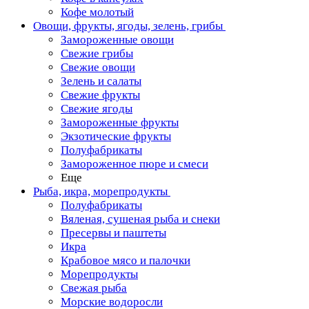
Кофе молотый
Овощи, фрукты, ягоды, зелень, грибы
Замороженные овощи
Свежие грибы
Свежие овощи
Зелень и салаты
Свежие фрукты
Свежие ягоды
Замороженные фрукты
Экзотические фрукты
Полуфабрикаты
Замороженное пюре и смеси
Еще
Рыба, икра, морепродукты
Полуфабрикаты
Вяленая, сушеная рыба и снеки
Пресервы и паштеты
Икра
Крабовое мясо и палочки
Морепродукты
Свежая рыба
Морские водоросли