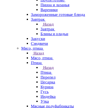
Почти готово
Пицца и лазанья
Вареники
Замороженные готовые блюда
Завтрак
Назад
Завтрак
Блины и оладьи
Закуски
Сэндвичи
Мясо, птица
Назад
Мясо, птица
Птица
Назад
Птица
Перепел
Цесарка
Курица
Гусь
Индейка
Утка
Мясные полуфабрикаты