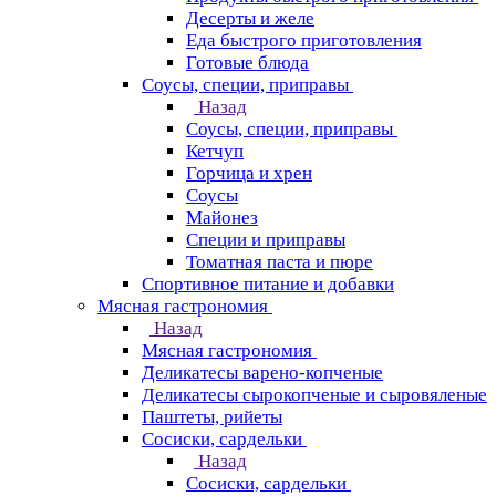
Десерты и желе
Еда быстрого приготовления
Готовые блюда
Соусы, специи, приправы
Назад
Соусы, специи, приправы
Кетчуп
Горчица и хрен
Соусы
Майонез
Специи и приправы
Томатная паста и пюре
Спортивное питание и добавки
Мясная гастрономия
Назад
Мясная гастрономия
Деликатесы варено-копченые
Деликатесы сырокопченые и сыровяленые
Паштеты, рийеты
Сосиски, сардельки
Назад
Сосиски, сардельки