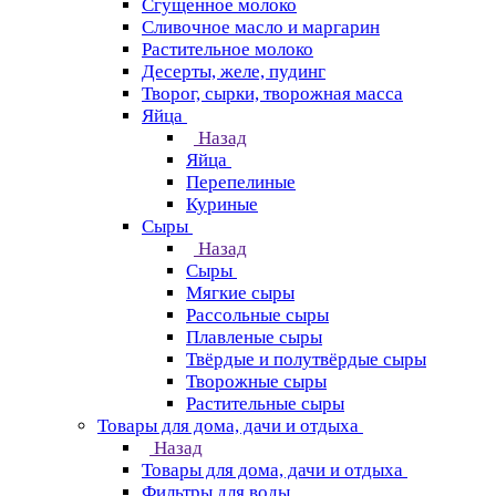
Сгущенное молоко
Сливочное масло и маргарин
Растительное молоко
Десерты, желе, пудинг
Творог, сырки, творожная масса
Яйца
Назад
Яйца
Перепелиные
Куриные
Сыры
Назад
Сыры
Мягкие сыры
Рассольные сыры
Плавленые сыры
Твёрдые и полутвёрдые сыры
Творожные сыры
Растительные сыры
Товары для дома, дачи и отдыха
Назад
Товары для дома, дачи и отдыха
Фильтры для воды