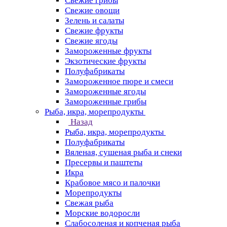
Свежие грибы
Свежие овощи
Зелень и салаты
Свежие фрукты
Свежие ягоды
Замороженные фрукты
Экзотические фрукты
Полуфабрикаты
Замороженное пюре и смеси
Замороженные ягоды
Замороженные грибы
Рыба, икра, морепродукты
Назад
Рыба, икра, морепродукты
Полуфабрикаты
Вяленая, сушеная рыба и снеки
Пресервы и паштеты
Икра
Крабовое мясо и палочки
Морепродукты
Свежая рыба
Морские водоросли
Слабосоленая и копченая рыба