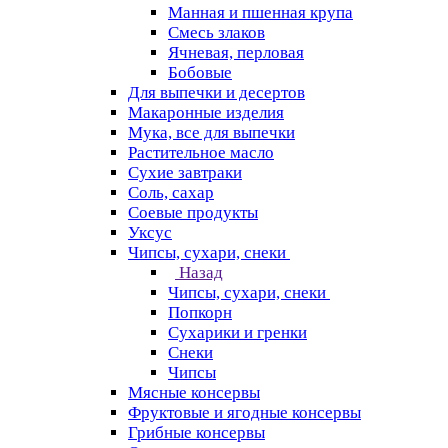
Манная и пшенная крупа
Смесь злаков
Ячневая, перловая
Бобовые
Для выпечки и десертов
Макаронные изделия
Мука, все для выпечки
Растительное масло
Сухие завтраки
Соль, сахар
Соевые продукты
Уксус
Чипсы, сухари, снеки
Назад
Чипсы, сухари, снеки
Попкорн
Сухарики и гренки
Снеки
Чипсы
Мясные консервы
Фруктовые и ягодные консервы
Грибные консервы