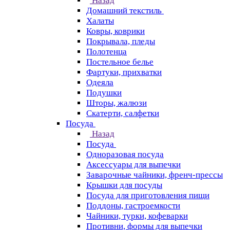
Назад
Домашний текстиль
Халаты
Ковры, коврики
Покрывала, пледы
Полотенца
Постельное белье
Фартуки, прихватки
Одеяла
Подушки
Шторы, жалюзи
Скатерти, салфетки
Посуда
Назад
Посуда
Одноразовая посуда
Аксессуары для выпечки
Заварочные чайники, френч-прессы
Крышки для посуды
Посуда для приготовления пищи
Поддоны, гастроемкости
Чайники, турки, кофеварки
Противни, формы для выпечки