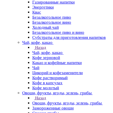
Газированные напитки
Энергетики
Квас
Безалкогольное пиво
Безалкогольное вино
Холодный чай
Безалкогольное пиво и вино
Субстраты для приготовления напитков
Чай, кофе, какао
Назад
Чай, кофе, какао
Кофе зерновой
Какао и кофейные напитки
Чай
Цикорий и кофезаменители
Кофе растворимый
Кофе в капсулах
Кофе молотый
Овощи, фрукты, ягоды, зелень, грибы
Назад
Овощи, фрукты, ягоды, зелень, грибы
Замороженные овощи