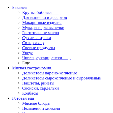
Бакалея
Крупы, бобовые
Для выпечки и десертов
Макаронные изделия
Мука, все для выпечки
Растительное масло
Сухие завтраки
Соль, сахар
Соевые продукты
Уксус
Чипсы, сухари, снеки
Еще
Мясная гастрономия
Деликатесы варено-копченые
Деликатесы сырокопченые и сыровяленые
Паштеты, рийеты
Сосиски, сардельки
Колбасы
Готовая еда
Мясные блюда
Пельмени и хинкали