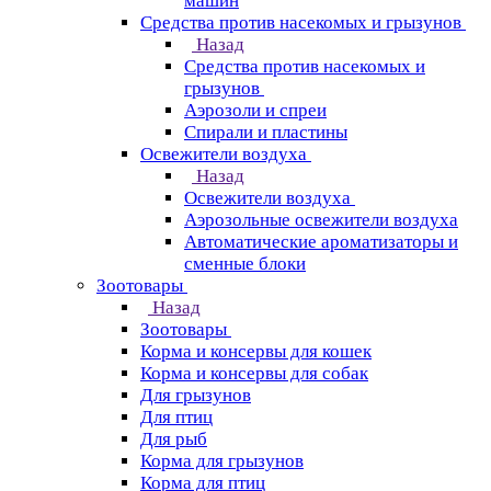
машин
Средства против насекомых и грызунов
Назад
Средства против насекомых и
грызунов
Аэрозоли и спреи
Спирали и пластины
Освежители воздуха
Назад
Освежители воздуха
Аэрозольные освежители воздуха
Автоматические ароматизаторы и
сменные блоки
Зоотовары
Назад
Зоотовары
Корма и консервы для кошек
Корма и консервы для собак
Для грызунов
Для птиц
Для рыб
Корма для грызунов
Корма для птиц