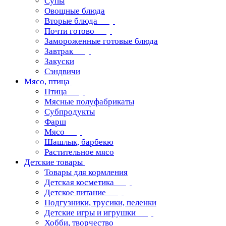
Супы
Овощные блюда
Вторые блюда
Почти готово
Замороженные готовые блюда
Завтрак
Закуски
Сэндвичи
Мясо, птица
Птица
Мясные полуфабрикаты
Субпродукты
Фарш
Мясо
Шашлык, барбекю
Растительное мясо
Детские товары
Товары для кормления
Детская косметика
Детское питание
Подгузники, трусики, пеленки
Детские игры и игрушки
Хобби, творчество