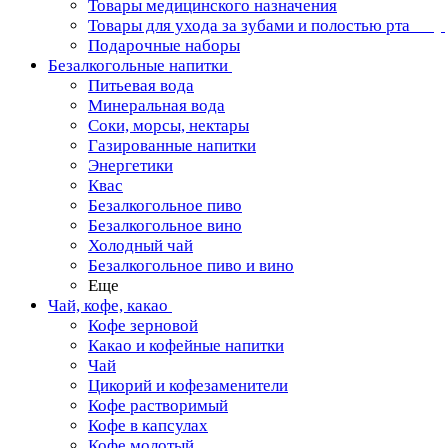
Товары медицинского назначения
Товары для ухода за зубами и полостью рта
Подарочные наборы
Безалкогольные напитки
Питьевая вода
Минеральная вода
Соки, морсы, нектары
Газированные напитки
Энергетики
Квас
Безалкогольное пиво
Безалкогольное вино
Холодный чай
Безалкогольное пиво и вино
Еще
Чай, кофе, какао
Кофе зерновой
Какао и кофейные напитки
Чай
Цикорий и кофезаменители
Кофе растворимый
Кофе в капсулах
Кофе молотый