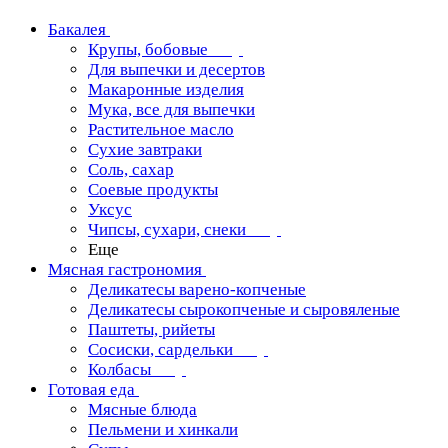
Бакалея
Крупы, бобовые
Для выпечки и десертов
Макаронные изделия
Мука, все для выпечки
Растительное масло
Сухие завтраки
Соль, сахар
Соевые продукты
Уксус
Чипсы, сухари, снеки
Еще
Мясная гастрономия
Деликатесы варено-копченые
Деликатесы сырокопченые и сыровяленые
Паштеты, рийеты
Сосиски, сардельки
Колбасы
Готовая еда
Мясные блюда
Пельмени и хинкали