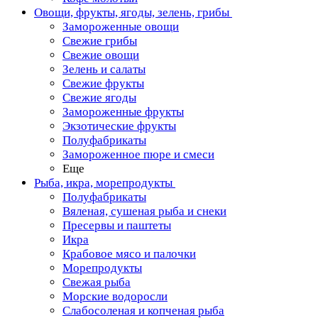
Овощи, фрукты, ягоды, зелень, грибы
Замороженные овощи
Свежие грибы
Свежие овощи
Зелень и салаты
Свежие фрукты
Свежие ягоды
Замороженные фрукты
Экзотические фрукты
Полуфабрикаты
Замороженное пюре и смеси
Еще
Рыба, икра, морепродукты
Полуфабрикаты
Вяленая, сушеная рыба и снеки
Пресервы и паштеты
Икра
Крабовое мясо и палочки
Морепродукты
Свежая рыба
Морские водоросли
Слабосоленая и копченая рыба