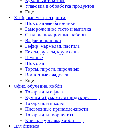
Кухонный текстиль
Упаковка и обработка продуктов
Еще
Хлеб, выпечка, сладости
Шоколадные батончики
Замороженное тесто и выпечка
Сладкие подарочные наборы
Вафли и пряники
Зефир, мармелад, пастила
Кексы, рулеты, круассаны
Печенье
Шоколад
Торты, пироги, пирожные
Восточные сладости
Еще
Офис, обучение, хобби
Товары для офиса
Бумага и бумажная продукция
Товары для школы
Письменные принадлежности
Товары для творчества
Книги, журналы, хобби
Для бизнеса