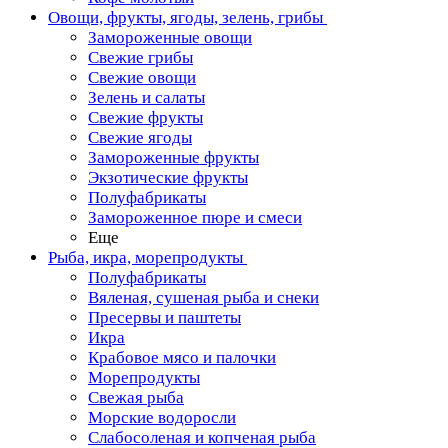
Овощи, фрукты, ягоды, зелень, грибы
Замороженные овощи
Свежие грибы
Свежие овощи
Зелень и салаты
Свежие фрукты
Свежие ягоды
Замороженные фрукты
Экзотические фрукты
Полуфабрикаты
Замороженное пюре и смеси
Еще
Рыба, икра, морепродукты
Полуфабрикаты
Вяленая, сушеная рыба и снеки
Пресервы и паштеты
Икра
Крабовое мясо и палочки
Морепродукты
Свежая рыба
Морские водоросли
Слабосоленая и копченая рыба