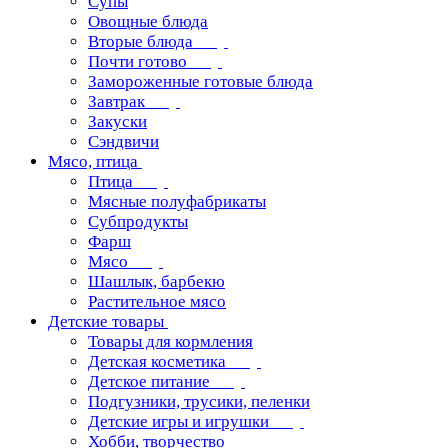
Супы
Овощные блюда
Вторые блюда
Почти готово
Замороженные готовые блюда
Завтрак
Закуски
Сэндвичи
Мясо, птица
Птица
Мясные полуфабрикаты
Субпродукты
Фарш
Мясо
Шашлык, барбекю
Растительное мясо
Детские товары
Товары для кормления
Детская косметика
Детское питание
Подгузники, трусики, пеленки
Детские игры и игрушки
Хобби, творчество