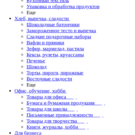
Кухонный текстиль
Упаковка и обработка продуктов
Еще
Хлеб, выпечка, сладости
Шоколадные батончики
Замороженное тесто и выпечка
Сладкие подарочные наборы
Вафли и пряники
Зефир, мармелад, пастила
Кексы, рулеты, круассаны
Печенье
Шоколад
Торты, пироги, пирожные
Восточные сладости
Еще
Офис, обучение, хобби
Товары для офиса
Бумага и бумажная продукция
Товары для школы
Письменные принадлежности
Товары для творчества
Книги, журналы, хобби
Для бизнеса