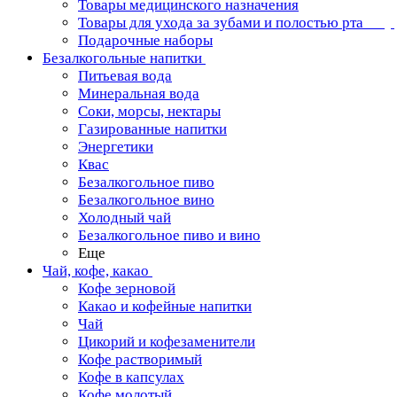
Товары медицинского назначения
Товары для ухода за зубами и полостью рта
Подарочные наборы
Безалкогольные напитки
Питьевая вода
Минеральная вода
Соки, морсы, нектары
Газированные напитки
Энергетики
Квас
Безалкогольное пиво
Безалкогольное вино
Холодный чай
Безалкогольное пиво и вино
Еще
Чай, кофе, какао
Кофе зерновой
Какао и кофейные напитки
Чай
Цикорий и кофезаменители
Кофе растворимый
Кофе в капсулах
Кофе молотый