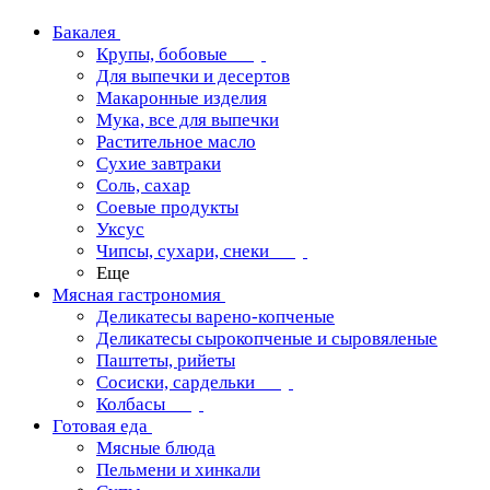
Бакалея
Крупы, бобовые
Для выпечки и десертов
Макаронные изделия
Мука, все для выпечки
Растительное масло
Сухие завтраки
Соль, сахар
Соевые продукты
Уксус
Чипсы, сухари, снеки
Еще
Мясная гастрономия
Деликатесы варено-копченые
Деликатесы сырокопченые и сыровяленые
Паштеты, рийеты
Сосиски, сардельки
Колбасы
Готовая еда
Мясные блюда
Пельмени и хинкали