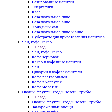
Газированные напитки
Энергетики
Квас
Безалкогольное пиво
Безалкогольное вино
Холодный чай
Безалкогольное пиво и вино
Субстраты для приготовления напитков
Чай, кофе, какао
Назад
Чай, кофе, какао
Кофе зерновой
Какао и кофейные напитки
Чай
Цикорий и кофезаменители
Кофе растворимый
Кофе в капсулах
Кофе молотый
Овощи, фрукты, ягоды, зелень, грибы
Назад
Овощи, фрукты, ягоды, зелень, грибы
Замороженные овощи