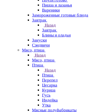
Почти готово
Пицца и лазанья
Вареники
Замороженные готовые блюда
Завтрак
Назад
Завтрак
Блины и оладьи
Закуски
Сэндвичи
Мясо, птица
Назад
Мясо, птица
Птица
Назад
Птица
Перепел
Цесарка
Курица
Гусь
Индейка
Утка
Мясные полуфабрикаты