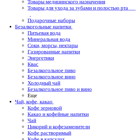
Товары медицинского назначения
Товары для ухода за зубами и полостью рта
Подарочные наборы
Безалкогольные напитки
Питьевая вода
Минеральная вода
Соки, морсы, нектары
Газированные напитки
Энергетики
Квас
Безалкогольное пиво
Безалкогольное вино
Холодный чай
Безалкогольное пиво и вино
Еще
Чай, кофе, какао
Кофе зерновой
Какао и кофейные напитки
Чай
Цикорий и кофезаменители
Кофе растворимый
Кофе в капсулах