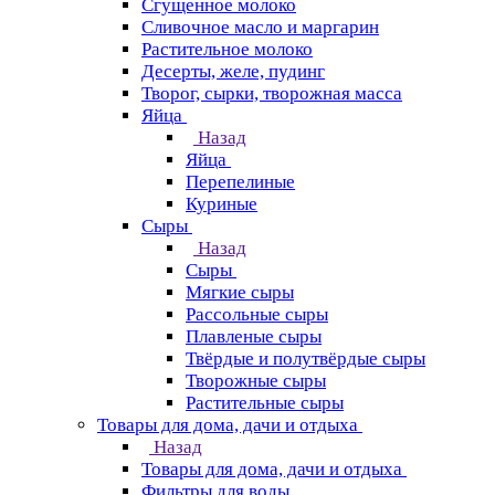
Сгущенное молоко
Сливочное масло и маргарин
Растительное молоко
Десерты, желе, пудинг
Творог, сырки, творожная масса
Яйца
Назад
Яйца
Перепелиные
Куриные
Сыры
Назад
Сыры
Мягкие сыры
Рассольные сыры
Плавленые сыры
Твёрдые и полутвёрдые сыры
Творожные сыры
Растительные сыры
Товары для дома, дачи и отдыха
Назад
Товары для дома, дачи и отдыха
Фильтры для воды