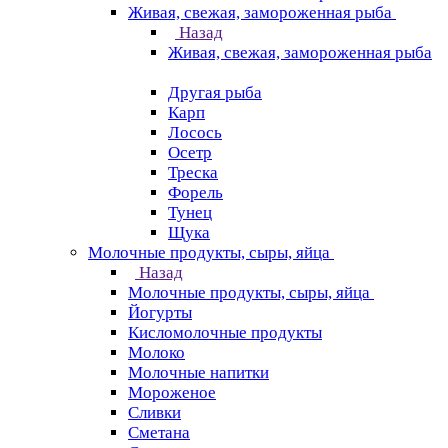
Живая, свежая, замороженная рыба
Назад
Живая, свежая, замороженная рыба
Другая рыба
Карп
Лосось
Осетр
Треска
Форель
Тунец
Щука
Молочные продукты, сыры, яйца
Назад
Молочные продукты, сыры, яйца
Йогурты
Кисломолочные продукты
Молоко
Молочные напитки
Мороженое
Сливки
Сметана