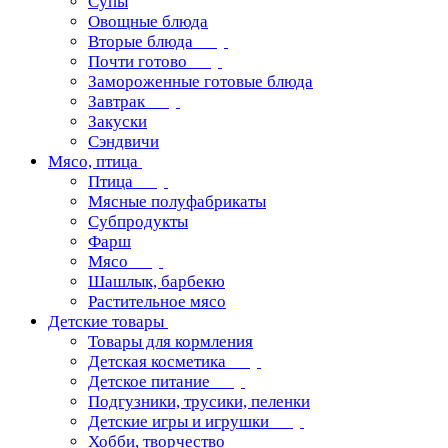
Супы
Овощные блюда
Вторые блюда
Почти готово
Замороженные готовые блюда
Завтрак
Закуски
Сэндвичи
Мясо, птица
Птица
Мясные полуфабрикаты
Субпродукты
Фарш
Мясо
Шашлык, барбекю
Растительное мясо
Детские товары
Товары для кормления
Детская косметика
Детское питание
Подгузники, трусики, пеленки
Детские игры и игрушки
Хобби, творчество