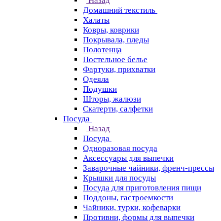
Назад
Домашний текстиль
Халаты
Ковры, коврики
Покрывала, пледы
Полотенца
Постельное белье
Фартуки, прихватки
Одеяла
Подушки
Шторы, жалюзи
Скатерти, салфетки
Посуда
Назад
Посуда
Одноразовая посуда
Аксессуары для выпечки
Заварочные чайники, френч-прессы
Крышки для посуды
Посуда для приготовления пищи
Поддоны, гастроемкости
Чайники, турки, кофеварки
Противни, формы для выпечки