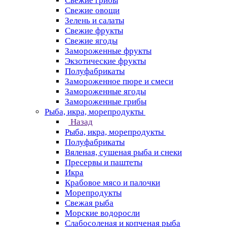
Свежие грибы
Свежие овощи
Зелень и салаты
Свежие фрукты
Свежие ягоды
Замороженные фрукты
Экзотические фрукты
Полуфабрикаты
Замороженное пюре и смеси
Замороженные ягоды
Замороженные грибы
Рыба, икра, морепродукты
Назад
Рыба, икра, морепродукты
Полуфабрикаты
Вяленая, сушеная рыба и снеки
Пресервы и паштеты
Икра
Крабовое мясо и палочки
Морепродукты
Свежая рыба
Морские водоросли
Слабосоленая и копченая рыба