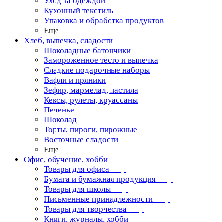
Уход за одеждой
Кухонный текстиль
Упаковка и обработка продуктов
Еще
Хлеб, выпечка, сладости
Шоколадные батончики
Замороженное тесто и выпечка
Сладкие подарочные наборы
Вафли и пряники
Зефир, мармелад, пастила
Кексы, рулеты, круассаны
Печенье
Шоколад
Торты, пироги, пирожные
Восточные сладости
Еще
Офис, обучение, хобби
Товары для офиса
Бумага и бумажная продукция
Товары для школы
Письменные принадлежности
Товары для творчества
Книги, журналы, хобби