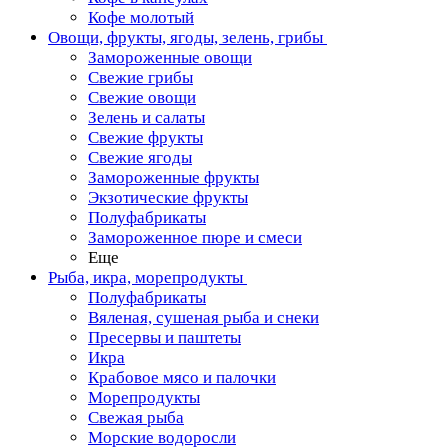
Кофе молотый
Овощи, фрукты, ягоды, зелень, грибы
Замороженные овощи
Свежие грибы
Свежие овощи
Зелень и салаты
Свежие фрукты
Свежие ягоды
Замороженные фрукты
Экзотические фрукты
Полуфабрикаты
Замороженное пюре и смеси
Еще
Рыба, икра, морепродукты
Полуфабрикаты
Вяленая, сушеная рыба и снеки
Пресервы и паштеты
Икра
Крабовое мясо и палочки
Морепродукты
Свежая рыба
Морские водоросли