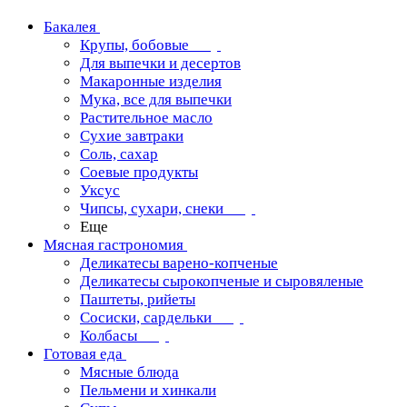
Бакалея
Крупы, бобовые
Для выпечки и десертов
Макаронные изделия
Мука, все для выпечки
Растительное масло
Сухие завтраки
Соль, сахар
Соевые продукты
Уксус
Чипсы, сухари, снеки
Еще
Мясная гастрономия
Деликатесы варено-копченые
Деликатесы сырокопченые и сыровяленые
Паштеты, рийеты
Сосиски, сардельки
Колбасы
Готовая еда
Мясные блюда
Пельмени и хинкали