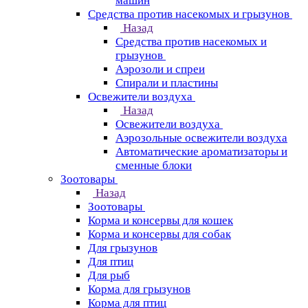
машин
Средства против насекомых и грызунов
Назад
Средства против насекомых и
грызунов
Аэрозоли и спреи
Спирали и пластины
Освежители воздуха
Назад
Освежители воздуха
Аэрозольные освежители воздуха
Автоматические ароматизаторы и
сменные блоки
Зоотовары
Назад
Зоотовары
Корма и консервы для кошек
Корма и консервы для собак
Для грызунов
Для птиц
Для рыб
Корма для грызунов
Корма для птиц