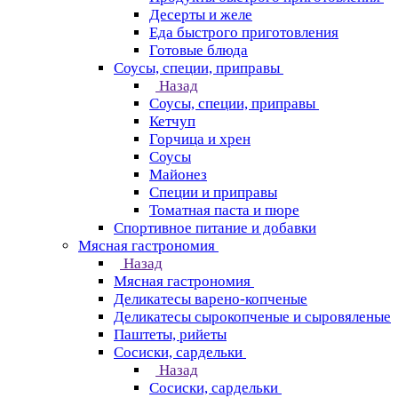
Десерты и желе
Еда быстрого приготовления
Готовые блюда
Соусы, специи, приправы
Назад
Соусы, специи, приправы
Кетчуп
Горчица и хрен
Соусы
Майонез
Специи и приправы
Томатная паста и пюре
Спортивное питание и добавки
Мясная гастрономия
Назад
Мясная гастрономия
Деликатесы варено-копченые
Деликатесы сырокопченые и сыровяленые
Паштеты, рийеты
Сосиски, сардельки
Назад
Сосиски, сардельки