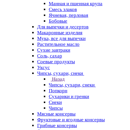
Манная и пшенная крупа
Смесь злаков
Ячневая, перловая
Бобовые
Для выпечки и десертов
Макаронные изделия
Мука, все для выпечки
Растительное масло
Сухие завтраки
Соль, сахар
Соевые продукты
Уксус
Чипсы, сухари, снеки
Назад
Чипсы, сухари, снеки
Попкорн
Сухарики и гренки
Снеки
Чипсы
Мясные консервы
Фруктовые и ягодные консервы
Грибные консервы