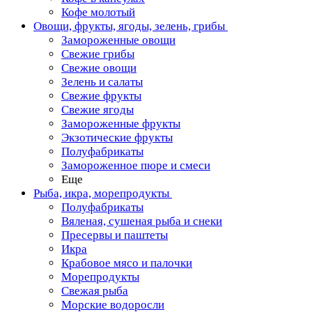
Кофе молотый
Овощи, фрукты, ягоды, зелень, грибы
Замороженные овощи
Свежие грибы
Свежие овощи
Зелень и салаты
Свежие фрукты
Свежие ягоды
Замороженные фрукты
Экзотические фрукты
Полуфабрикаты
Замороженное пюре и смеси
Еще
Рыба, икра, морепродукты
Полуфабрикаты
Вяленая, сушеная рыба и снеки
Пресервы и паштеты
Икра
Крабовое мясо и палочки
Морепродукты
Свежая рыба
Морские водоросли