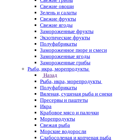
Свежие грибы
Свежие овощи
Зелень и салаты
Свежие фрукты
Свежие ягоды
Замороженные фрукты
Экзотические фрукты
Полуфабрикаты
Замороженное пюре и смеси
Замороженные ягоды
Замороженные грибы
Рыба, икра, морепродукты
Назад
Рыба, икра, морепродукты
Полуфабрикаты
Вяленая, сушеная рыба и снеки
Пресервы и паштеты
Икра
Крабовое мясо и палочки
Морепродукты
Свежая рыба
Морские водоросли
Слабосоленая и копченая рыба