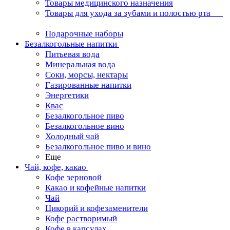
Товары медицинского назначения
Товары для ухода за зубами и полостью рта
Подарочные наборы
Безалкогольные напитки
Питьевая вода
Минеральная вода
Соки, морсы, нектары
Газированные напитки
Энергетики
Квас
Безалкогольное пиво
Безалкогольное вино
Холодный чай
Безалкогольное пиво и вино
Еще
Чай, кофе, какао
Кофе зерновой
Какао и кофейные напитки
Чай
Цикорий и кофезаменители
Кофе растворимый
Кофе в капсулах