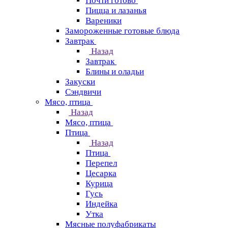
Почти готово
Пицца и лазанья
Вареники
Замороженные готовые блюда
Завтрак
Назад
Завтрак
Блины и оладьи
Закуски
Сэндвичи
Мясо, птица
Назад
Мясо, птица
Птица
Назад
Птица
Перепел
Цесарка
Курица
Гусь
Индейка
Утка
Мясные полуфабрикаты