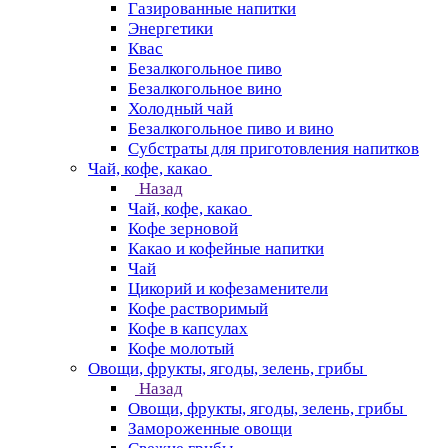
Газированные напитки
Энергетики
Квас
Безалкогольное пиво
Безалкогольное вино
Холодный чай
Безалкогольное пиво и вино
Субстраты для приготовления напитков
Чай, кофе, какао
Назад
Чай, кофе, какао
Кофе зерновой
Какао и кофейные напитки
Чай
Цикорий и кофезаменители
Кофе растворимый
Кофе в капсулах
Кофе молотый
Овощи, фрукты, ягоды, зелень, грибы
Назад
Овощи, фрукты, ягоды, зелень, грибы
Замороженные овощи