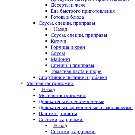
Десерты и желе
Еда быстрого приготовления
Готовые блюда
Соусы, специи, приправы
Назад
Соусы, специи, приправы
Кетчуп
Горчица и хрен
Соусы
Майонез
Специи и приправы
Томатная паста и пюре
Спортивное питание и добавки
Мясная гастрономия
Назад
Мясная гастрономия
Деликатесы варено-копченые
Деликатесы сырокопченые и сыровяленые
Паштеты, рийеты
Сосиски, сардельки
Назад
Сосиски, сардельки