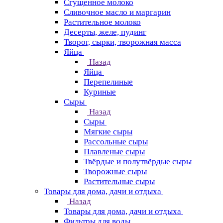
Сгущенное молоко
Сливочное масло и маргарин
Растительное молоко
Десерты, желе, пудинг
Творог, сырки, творожная масса
Яйца
Назад
Яйца
Перепелиные
Куриные
Сыры
Назад
Сыры
Мягкие сыры
Рассольные сыры
Плавленые сыры
Твёрдые и полутвёрдые сыры
Творожные сыры
Растительные сыры
Товары для дома, дачи и отдыха
Назад
Товары для дома, дачи и отдыха
Фильтры для воды