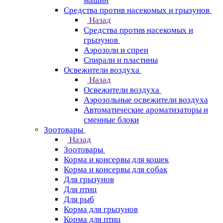
машин
Средства против насекомых и грызунов
Назад
Средства против насекомых и
грызунов
Аэрозоли и спреи
Спирали и пластины
Освежители воздуха
Назад
Освежители воздуха
Аэрозольные освежители воздуха
Автоматические ароматизаторы и
сменные блоки
Зоотовары
Назад
Зоотовары
Корма и консервы для кошек
Корма и консервы для собак
Для грызунов
Для птиц
Для рыб
Корма для грызунов
Корма для птиц