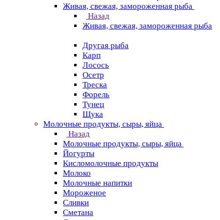
Живая, свежая, замороженная рыба
Назад
Живая, свежая, замороженная рыба
Другая рыба
Карп
Лосось
Осетр
Треска
Форель
Тунец
Щука
Молочные продукты, сыры, яйца
Назад
Молочные продукты, сыры, яйца
Йогурты
Кисломолочные продукты
Молоко
Молочные напитки
Мороженое
Сливки
Сметана