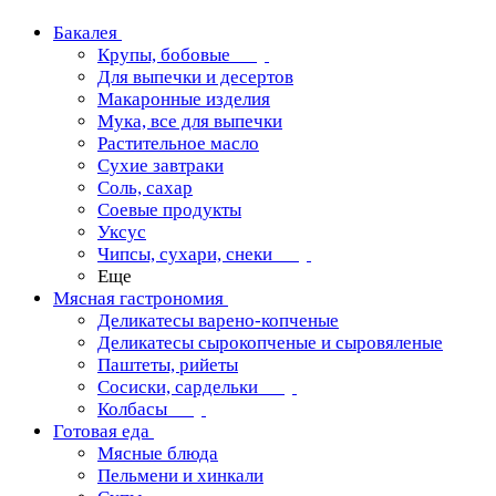
Бакалея
Крупы, бобовые
Для выпечки и десертов
Макаронные изделия
Мука, все для выпечки
Растительное масло
Сухие завтраки
Соль, сахар
Соевые продукты
Уксус
Чипсы, сухари, снеки
Еще
Мясная гастрономия
Деликатесы варено-копченые
Деликатесы сырокопченые и сыровяленые
Паштеты, рийеты
Сосиски, сардельки
Колбасы
Готовая еда
Мясные блюда
Пельмени и хинкали