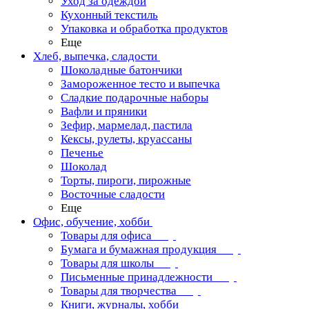
Уход за одеждой
Кухонный текстиль
Упаковка и обработка продуктов
Еще
Хлеб, выпечка, сладости
Шоколадные батончики
Замороженное тесто и выпечка
Сладкие подарочные наборы
Вафли и пряники
Зефир, мармелад, пастила
Кексы, рулеты, круассаны
Печенье
Шоколад
Торты, пироги, пирожные
Восточные сладости
Еще
Офис, обучение, хобби
Товары для офиса
Бумага и бумажная продукция
Товары для школы
Письменные принадлежности
Товары для творчества
Книги, журналы, хобби