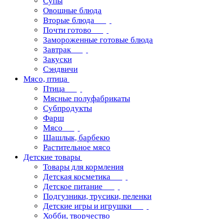
Супы
Овощные блюда
Вторые блюда
Почти готово
Замороженные готовые блюда
Завтрак
Закуски
Сэндвичи
Мясо, птица
Птица
Мясные полуфабрикаты
Субпродукты
Фарш
Мясо
Шашлык, барбекю
Растительное мясо
Детские товары
Товары для кормления
Детская косметика
Детское питание
Подгузники, трусики, пеленки
Детские игры и игрушки
Хобби, творчество