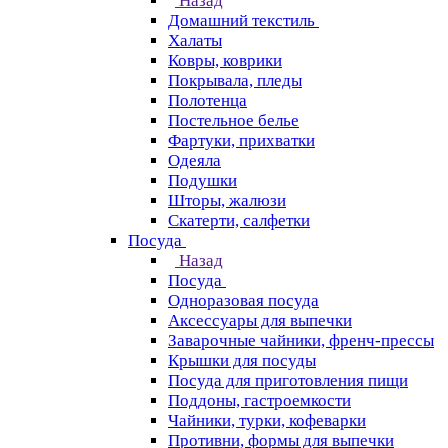
Назад
Домашний текстиль
Халаты
Ковры, коврики
Покрывала, пледы
Полотенца
Постельное белье
Фартуки, прихватки
Одеяла
Подушки
Шторы, жалюзи
Скатерти, салфетки
Посуда
Назад
Посуда
Одноразовая посуда
Аксессуары для выпечки
Заварочные чайники, френч-прессы
Крышки для посуды
Посуда для приготовления пищи
Поддоны, гастроемкости
Чайники, турки, кофеварки
Противни, формы для выпечки