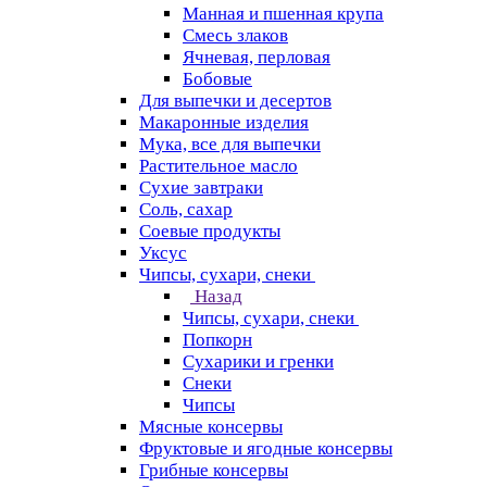
Манная и пшенная крупа
Смесь злаков
Ячневая, перловая
Бобовые
Для выпечки и десертов
Макаронные изделия
Мука, все для выпечки
Растительное масло
Сухие завтраки
Соль, сахар
Соевые продукты
Уксус
Чипсы, сухари, снеки
Назад
Чипсы, сухари, снеки
Попкорн
Сухарики и гренки
Снеки
Чипсы
Мясные консервы
Фруктовые и ягодные консервы
Грибные консервы