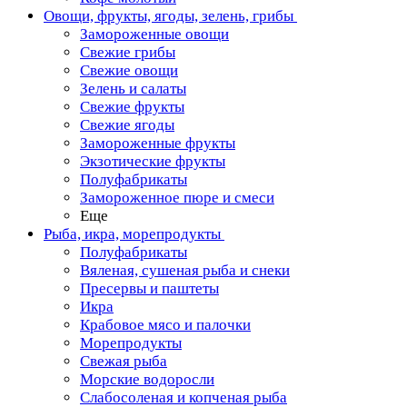
Овощи, фрукты, ягоды, зелень, грибы
Замороженные овощи
Свежие грибы
Свежие овощи
Зелень и салаты
Свежие фрукты
Свежие ягоды
Замороженные фрукты
Экзотические фрукты
Полуфабрикаты
Замороженное пюре и смеси
Еще
Рыба, икра, морепродукты
Полуфабрикаты
Вяленая, сушеная рыба и снеки
Пресервы и паштеты
Икра
Крабовое мясо и палочки
Морепродукты
Свежая рыба
Морские водоросли
Слабосоленая и копченая рыба