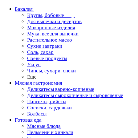
Бакалея
Крупы, бобовые
Для выпечки и десертов
Макаронные изделия
Мука, все для выпечки
Растительное масло
Сухие завтраки
Соль, сахар
Соевые продукты
Уксус
Чипсы, сухари, снеки
Еще
Мясная гастрономия
Деликатесы варено-копченые
Деликатесы сырокопченые и сыровяленые
Паштеты, рийеты
Сосиски, сардельки
Колбасы
Готовая еда
Мясные блюда
Пельмени и хинкали