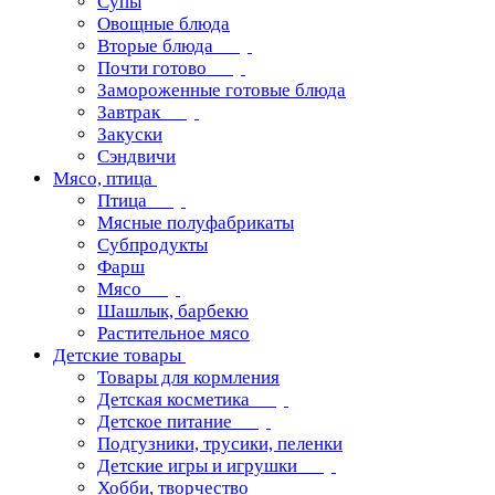
Супы
Овощные блюда
Вторые блюда
Почти готово
Замороженные готовые блюда
Завтрак
Закуски
Сэндвичи
Мясо, птица
Птица
Мясные полуфабрикаты
Субпродукты
Фарш
Мясо
Шашлык, барбекю
Растительное мясо
Детские товары
Товары для кормления
Детская косметика
Детское питание
Подгузники, трусики, пеленки
Детские игры и игрушки
Хобби, творчество