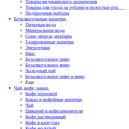
Товары медицинского назначения
Товары для ухода за зубами и полостью рта
Подарочные наборы
Безалкогольные напитки
Питьевая вода
Минеральная вода
Соки, морсы, нектары
Газированные напитки
Энергетики
Квас
Безалкогольное пиво
Безалкогольное вино
Холодный чай
Безалкогольное пиво и вино
Еще
Чай, кофе, какао
Кофе зерновой
Какао и кофейные напитки
Чай
Цикорий и кофезаменители
Кофе растворимый
Кофе в капсулах
Кофе молотый