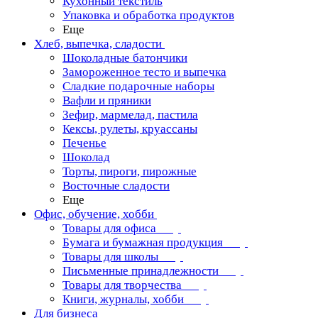
Кухонный текстиль
Упаковка и обработка продуктов
Еще
Хлеб, выпечка, сладости
Шоколадные батончики
Замороженное тесто и выпечка
Сладкие подарочные наборы
Вафли и пряники
Зефир, мармелад, пастила
Кексы, рулеты, круассаны
Печенье
Шоколад
Торты, пироги, пирожные
Восточные сладости
Еще
Офис, обучение, хобби
Товары для офиса
Бумага и бумажная продукция
Товары для школы
Письменные принадлежности
Товары для творчества
Книги, журналы, хобби
Для бизнеса