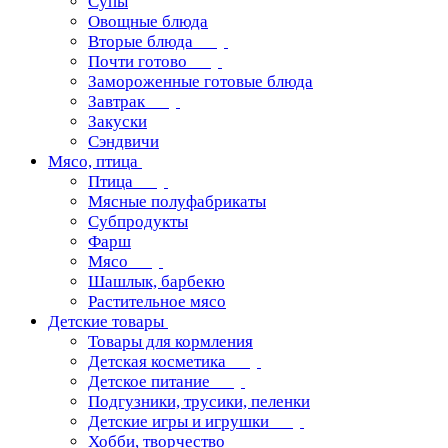
Супы
Овощные блюда
Вторые блюда
Почти готово
Замороженные готовые блюда
Завтрак
Закуски
Сэндвичи
Мясо, птица
Птица
Мясные полуфабрикаты
Субпродукты
Фарш
Мясо
Шашлык, барбекю
Растительное мясо
Детские товары
Товары для кормления
Детская косметика
Детское питание
Подгузники, трусики, пеленки
Детские игры и игрушки
Хобби, творчество