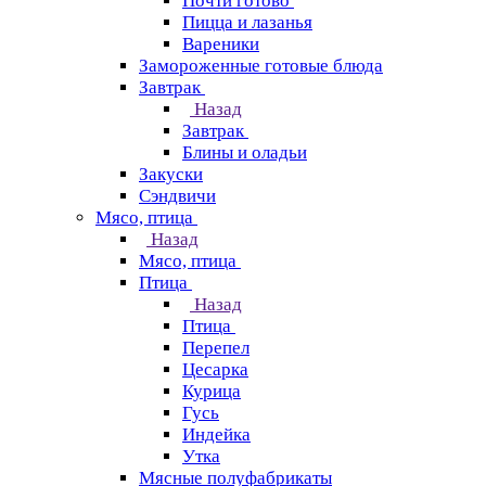
Почти готово
Пицца и лазанья
Вареники
Замороженные готовые блюда
Завтрак
Назад
Завтрак
Блины и оладьи
Закуски
Сэндвичи
Мясо, птица
Назад
Мясо, птица
Птица
Назад
Птица
Перепел
Цесарка
Курица
Гусь
Индейка
Утка
Мясные полуфабрикаты