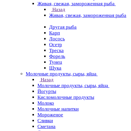
Живая, свежая, замороженная рыба
Назад
Живая, свежая, замороженная рыба
Другая рыба
Карп
Лосось
Осетр
Треска
Форель
Тунец
Щука
Молочные продукты, сыры, яйца
Назад
Молочные продукты, сыры, яйца
Йогурты
Кисломолочные продукты
Молоко
Молочные напитки
Мороженое
Сливки
Сметана