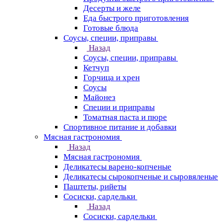
Десерты и желе
Еда быстрого приготовления
Готовые блюда
Соусы, специи, приправы
Назад
Соусы, специи, приправы
Кетчуп
Горчица и хрен
Соусы
Майонез
Специи и приправы
Томатная паста и пюре
Спортивное питание и добавки
Мясная гастрономия
Назад
Мясная гастрономия
Деликатесы варено-копченые
Деликатесы сырокопченые и сыровяленые
Паштеты, рийеты
Сосиски, сардельки
Назад
Сосиски, сардельки