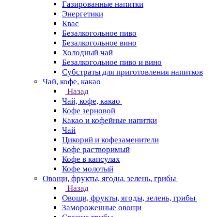
Газированные напитки
Энергетики
Квас
Безалкогольное пиво
Безалкогольное вино
Холодный чай
Безалкогольное пиво и вино
Субстраты для приготовления напитков
Чай, кофе, какао
Назад
Чай, кофе, какао
Кофе зерновой
Какао и кофейные напитки
Чай
Цикорий и кофезаменители
Кофе растворимый
Кофе в капсулах
Кофе молотый
Овощи, фрукты, ягоды, зелень, грибы
Назад
Овощи, фрукты, ягоды, зелень, грибы
Замороженные овощи