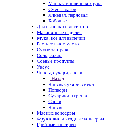
Манная и пшенная крупа
Смесь злаков
Ячневая, перловая
Бобовые
Для выпечки и десертов
Макаронные изделия
Мука, все для выпечки
Растительное масло
Сухие завтраки
Соль, сахар
Соевые продукты
Уксус
Чипсы, сухари, снеки
Назад
Чипсы, сухари, снеки
Попкорн
Сухарики и гренки
Снеки
Чипсы
Мясные консервы
Фруктовые и ягодные консервы
Грибные консервы