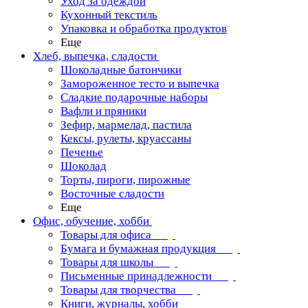
Уход за одеждой
Кухонный текстиль
Упаковка и обработка продуктов
Еще
Хлеб, выпечка, сладости
Шоколадные батончики
Замороженное тесто и выпечка
Сладкие подарочные наборы
Вафли и пряники
Зефир, мармелад, пастила
Кексы, рулеты, круассаны
Печенье
Шоколад
Торты, пироги, пирожные
Восточные сладости
Еще
Офис, обучение, хобби
Товары для офиса
Бумага и бумажная продукция
Товары для школы
Письменные принадлежности
Товары для творчества
Книги, журналы, хобби