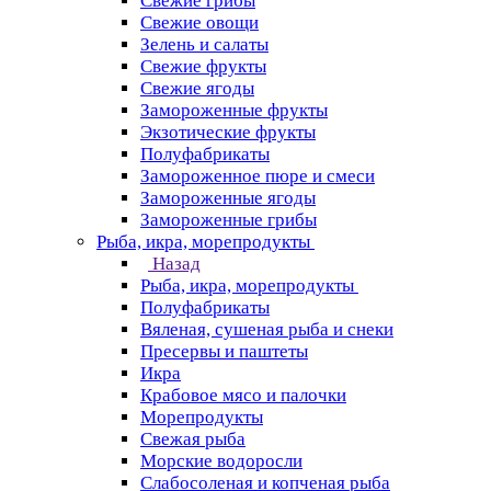
Свежие грибы
Свежие овощи
Зелень и салаты
Свежие фрукты
Свежие ягоды
Замороженные фрукты
Экзотические фрукты
Полуфабрикаты
Замороженное пюре и смеси
Замороженные ягоды
Замороженные грибы
Рыба, икра, морепродукты
Назад
Рыба, икра, морепродукты
Полуфабрикаты
Вяленая, сушеная рыба и снеки
Пресервы и паштеты
Икра
Крабовое мясо и палочки
Морепродукты
Свежая рыба
Морские водоросли
Слабосоленая и копченая рыба