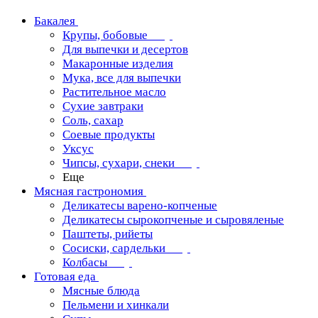
Бакалея
Крупы, бобовые
Для выпечки и десертов
Макаронные изделия
Мука, все для выпечки
Растительное масло
Сухие завтраки
Соль, сахар
Соевые продукты
Уксус
Чипсы, сухари, снеки
Еще
Мясная гастрономия
Деликатесы варено-копченые
Деликатесы сырокопченые и сыровяленые
Паштеты, рийеты
Сосиски, сардельки
Колбасы
Готовая еда
Мясные блюда
Пельмени и хинкали