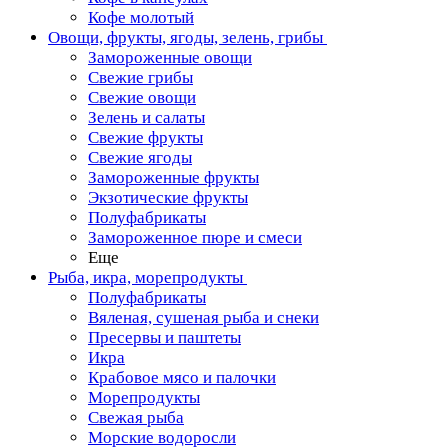
Кофе молотый
Овощи, фрукты, ягоды, зелень, грибы
Замороженные овощи
Свежие грибы
Свежие овощи
Зелень и салаты
Свежие фрукты
Свежие ягоды
Замороженные фрукты
Экзотические фрукты
Полуфабрикаты
Замороженное пюре и смеси
Еще
Рыба, икра, морепродукты
Полуфабрикаты
Вяленая, сушеная рыба и снеки
Пресервы и паштеты
Икра
Крабовое мясо и палочки
Морепродукты
Свежая рыба
Морские водоросли