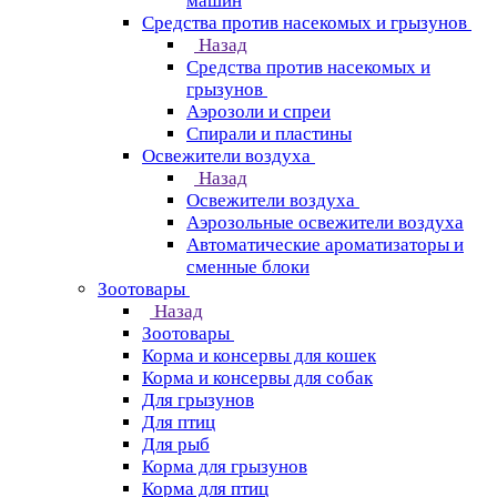
машин
Средства против насекомых и грызунов
Назад
Средства против насекомых и
грызунов
Аэрозоли и спреи
Спирали и пластины
Освежители воздуха
Назад
Освежители воздуха
Аэрозольные освежители воздуха
Автоматические ароматизаторы и
сменные блоки
Зоотовары
Назад
Зоотовары
Корма и консервы для кошек
Корма и консервы для собак
Для грызунов
Для птиц
Для рыб
Корма для грызунов
Корма для птиц