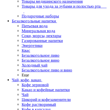
Товары медицинского назначения
Товары для ухода за зубами и полостью рта
Подарочные наборы
Безалкогольные напитки
Питьевая вода
Минеральная вода
Соки, морсы, нектары
Газированные напитки
Энергетики
Квас
Безалкогольное пиво
Безалкогольное вино
Холодный чай
Безалкогольное пиво и вино
Еще
Чай, кофе, какао
Кофе зерновой
Какао и кофейные напитки
Чай
Цикорий и кофезаменители
Кофе растворимый
Кофе в капсулах