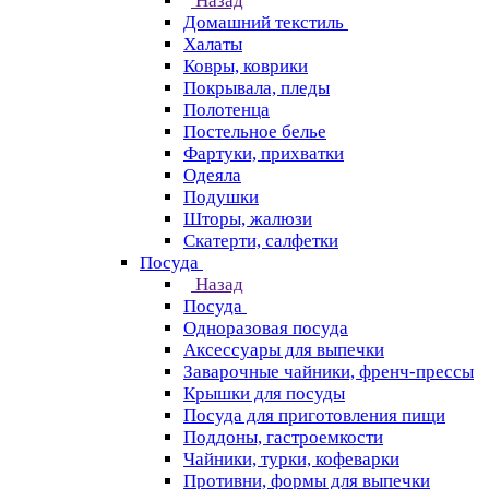
Назад
Домашний текстиль
Халаты
Ковры, коврики
Покрывала, пледы
Полотенца
Постельное белье
Фартуки, прихватки
Одеяла
Подушки
Шторы, жалюзи
Скатерти, салфетки
Посуда
Назад
Посуда
Одноразовая посуда
Аксессуары для выпечки
Заварочные чайники, френч-прессы
Крышки для посуды
Посуда для приготовления пищи
Поддоны, гастроемкости
Чайники, турки, кофеварки
Противни, формы для выпечки