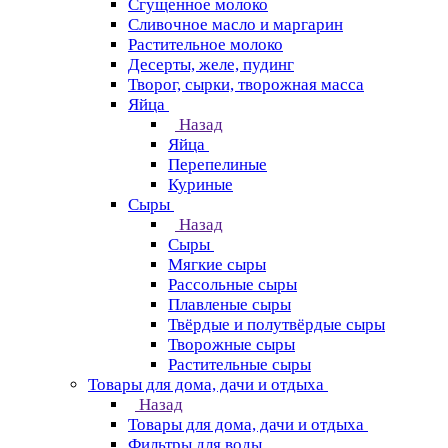
Сгущенное молоко
Сливочное масло и маргарин
Растительное молоко
Десерты, желе, пудинг
Творог, сырки, творожная масса
Яйца
Назад
Яйца
Перепелиные
Куриные
Сыры
Назад
Сыры
Мягкие сыры
Рассольные сыры
Плавленые сыры
Твёрдые и полутвёрдые сыры
Творожные сыры
Растительные сыры
Товары для дома, дачи и отдыха
Назад
Товары для дома, дачи и отдыха
Фильтры для воды