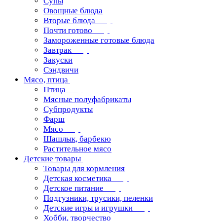
Супы
Овощные блюда
Вторые блюда
Почти готово
Замороженные готовые блюда
Завтрак
Закуски
Сэндвичи
Мясо, птица
Птица
Мясные полуфабрикаты
Субпродукты
Фарш
Мясо
Шашлык, барбекю
Растительное мясо
Детские товары
Товары для кормления
Детская косметика
Детское питание
Подгузники, трусики, пеленки
Детские игры и игрушки
Хобби, творчество