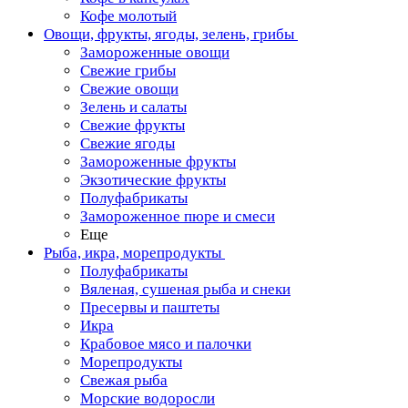
Кофе молотый
Овощи, фрукты, ягоды, зелень, грибы
Замороженные овощи
Свежие грибы
Свежие овощи
Зелень и салаты
Свежие фрукты
Свежие ягоды
Замороженные фрукты
Экзотические фрукты
Полуфабрикаты
Замороженное пюре и смеси
Еще
Рыба, икра, морепродукты
Полуфабрикаты
Вяленая, сушеная рыба и снеки
Пресервы и паштеты
Икра
Крабовое мясо и палочки
Морепродукты
Свежая рыба
Морские водоросли