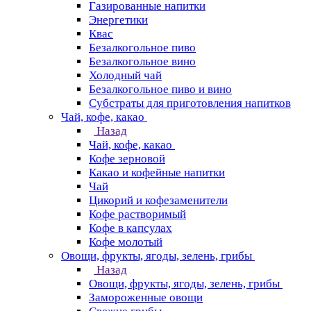
Газированные напитки
Энергетики
Квас
Безалкогольное пиво
Безалкогольное вино
Холодный чай
Безалкогольное пиво и вино
Субстраты для приготовления напитков
Чай, кофе, какао
Назад
Чай, кофе, какао
Кофе зерновой
Какао и кофейные напитки
Чай
Цикорий и кофезаменители
Кофе растворимый
Кофе в капсулах
Кофе молотый
Овощи, фрукты, ягоды, зелень, грибы
Назад
Овощи, фрукты, ягоды, зелень, грибы
Замороженные овощи