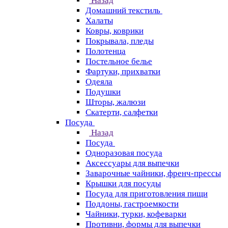
Назад
Домашний текстиль
Халаты
Ковры, коврики
Покрывала, пледы
Полотенца
Постельное белье
Фартуки, прихватки
Одеяла
Подушки
Шторы, жалюзи
Скатерти, салфетки
Посуда
Назад
Посуда
Одноразовая посуда
Аксессуары для выпечки
Заварочные чайники, френч-прессы
Крышки для посуды
Посуда для приготовления пищи
Поддоны, гастроемкости
Чайники, турки, кофеварки
Противни, формы для выпечки