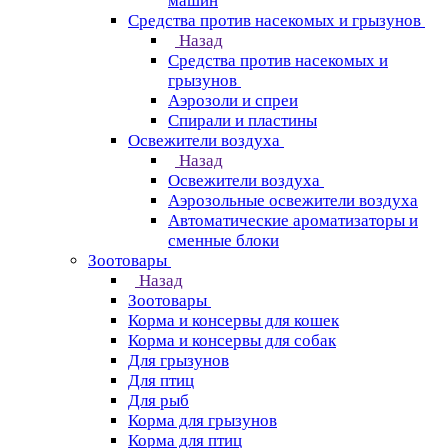
машин
Средства против насекомых и грызунов
Назад
Средства против насекомых и
грызунов
Аэрозоли и спреи
Спирали и пластины
Освежители воздуха
Назад
Освежители воздуха
Аэрозольные освежители воздуха
Автоматические ароматизаторы и
сменные блоки
Зоотовары
Назад
Зоотовары
Корма и консервы для кошек
Корма и консервы для собак
Для грызунов
Для птиц
Для рыб
Корма для грызунов
Корма для птиц