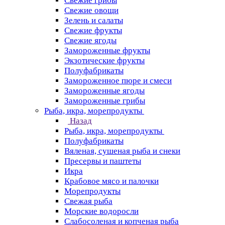
Свежие грибы
Свежие овощи
Зелень и салаты
Свежие фрукты
Свежие ягоды
Замороженные фрукты
Экзотические фрукты
Полуфабрикаты
Замороженное пюре и смеси
Замороженные ягоды
Замороженные грибы
Рыба, икра, морепродукты
Назад
Рыба, икра, морепродукты
Полуфабрикаты
Вяленая, сушеная рыба и снеки
Пресервы и паштеты
Икра
Крабовое мясо и палочки
Морепродукты
Свежая рыба
Морские водоросли
Слабосоленая и копченая рыба