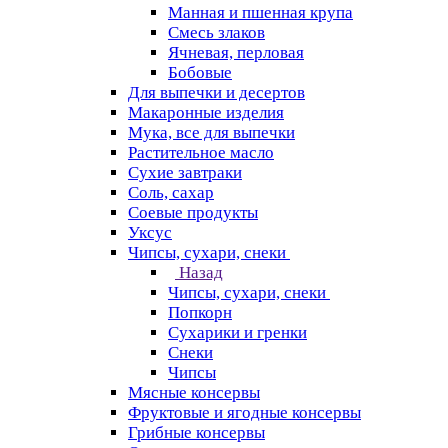
Манная и пшенная крупа
Смесь злаков
Ячневая, перловая
Бобовые
Для выпечки и десертов
Макаронные изделия
Мука, все для выпечки
Растительное масло
Сухие завтраки
Соль, сахар
Соевые продукты
Уксус
Чипсы, сухари, снеки
Назад
Чипсы, сухари, снеки
Попкорн
Сухарики и гренки
Снеки
Чипсы
Мясные консервы
Фруктовые и ягодные консервы
Грибные консервы