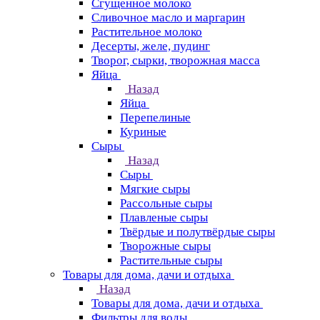
Сгущенное молоко
Сливочное масло и маргарин
Растительное молоко
Десерты, желе, пудинг
Творог, сырки, творожная масса
Яйца
Назад
Яйца
Перепелиные
Куриные
Сыры
Назад
Сыры
Мягкие сыры
Рассольные сыры
Плавленые сыры
Твёрдые и полутвёрдые сыры
Творожные сыры
Растительные сыры
Товары для дома, дачи и отдыха
Назад
Товары для дома, дачи и отдыха
Фильтры для воды