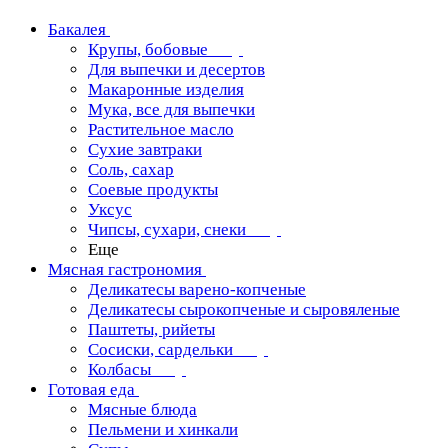
Бакалея
Крупы, бобовые
Для выпечки и десертов
Макаронные изделия
Мука, все для выпечки
Растительное масло
Сухие завтраки
Соль, сахар
Соевые продукты
Уксус
Чипсы, сухари, снеки
Еще
Мясная гастрономия
Деликатесы варено-копченые
Деликатесы сырокопченые и сыровяленые
Паштеты, рийеты
Сосиски, сардельки
Колбасы
Готовая еда
Мясные блюда
Пельмени и хинкали