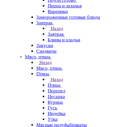
Почти готово
Пицца и лазанья
Вареники
Замороженные готовые блюда
Завтрак
Назад
Завтрак
Блины и оладьи
Закуски
Сэндвичи
Мясо, птица
Назад
Мясо, птица
Птица
Назад
Птица
Перепел
Цесарка
Курица
Гусь
Индейка
Утка
Мясные полуфабрикаты