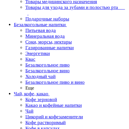
Товары медицинского назначения
Товары для ухода за зубами и полостью рта
Подарочные наборы
Безалкогольные напитки
Питьевая вода
Минеральная вода
Соки, морсы, нектары
Газированные напитки
Энергетики
Квас
Безалкогольное пиво
Безалкогольное вино
Холодный чай
Безалкогольное пиво и вино
Еще
Чай, кофе, какао
Кофе зерновой
Какао и кофейные напитки
Чай
Цикорий и кофезаменители
Кофе растворимый
Кофе в капсулах