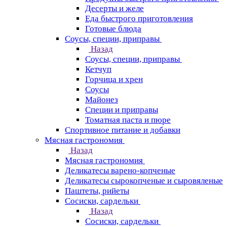
Десерты и желе
Еда быстрого приготовления
Готовые блюда
Соусы, специи, приправы
Назад
Соусы, специи, приправы
Кетчуп
Горчица и хрен
Соусы
Майонез
Специи и приправы
Томатная паста и пюре
Спортивное питание и добавки
Мясная гастрономия
Назад
Мясная гастрономия
Деликатесы варено-копченые
Деликатесы сырокопченые и сыровяленые
Паштеты, рийеты
Сосиски, сардельки
Назад
Сосиски, сардельки