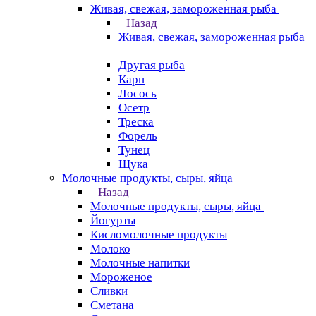
Живая, свежая, замороженная рыба
Назад
Живая, свежая, замороженная рыба
Другая рыба
Карп
Лосось
Осетр
Треска
Форель
Тунец
Щука
Молочные продукты, сыры, яйца
Назад
Молочные продукты, сыры, яйца
Йогурты
Кисломолочные продукты
Молоко
Молочные напитки
Мороженое
Сливки
Сметана