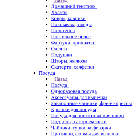
Назад
Домашний текстиль
Халаты
Ковры, коврики
Покрывала, пледы
Полотенца
Постельное белье
Фартуки, прихватки
Одеяла
Подушки
Шторы, жалюзи
Скатерти, салфетки
Посуда
Назад
Посуда
Одноразовая посуда
Аксессуары для выпечки
Заварочные чайники, френч-прессы
Крышки для посуды
Посуда для приготовления пищи
Поддоны, гастроемкости
Чайники, турки, кофеварки
Противни, формы для выпечки