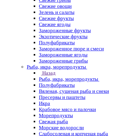
Свежие грибы
Свежие овощи
Зелень и салаты
Свежие фрукты
Свежие ягоды
Замороженные фрукты
Экзотические фрукты
Полуфабрикаты
Замороженное пюре и смеси
Замороженные ягоды
Замороженные грибы
Рыба, икра, морепродукты
Назад
Рыба, икра, морепродукты
Полуфабрикаты
Вяленая, сушеная рыба и снеки
Пресервы и паштеты
Икра
Крабовое мясо и палочки
Морепродукты
Свежая рыба
Морские водоросли
Слабосоленая и копченая рыба