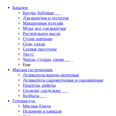
Бакалея
Крупы, бобовые
Для выпечки и десертов
Макаронные изделия
Мука, все для выпечки
Растительное масло
Сухие завтраки
Соль, сахар
Соевые продукты
Уксус
Чипсы, сухари, снеки
Еще
Мясная гастрономия
Деликатесы варено-копченые
Деликатесы сырокопченые и сыровяленые
Паштеты, рийеты
Сосиски, сардельки
Колбасы
Готовая еда
Мясные блюда
Пельмени и хинкали