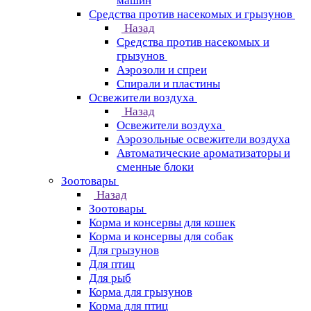
машин
Средства против насекомых и грызунов
Назад
Средства против насекомых и
грызунов
Аэрозоли и спреи
Спирали и пластины
Освежители воздуха
Назад
Освежители воздуха
Аэрозольные освежители воздуха
Автоматические ароматизаторы и
сменные блоки
Зоотовары
Назад
Зоотовары
Корма и консервы для кошек
Корма и консервы для собак
Для грызунов
Для птиц
Для рыб
Корма для грызунов
Корма для птиц