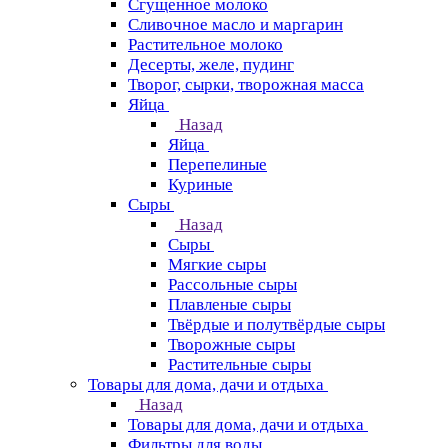
Сгущенное молоко
Сливочное масло и маргарин
Растительное молоко
Десерты, желе, пудинг
Творог, сырки, творожная масса
Яйца
Назад
Яйца
Перепелиные
Куриные
Сыры
Назад
Сыры
Мягкие сыры
Рассольные сыры
Плавленые сыры
Твёрдые и полутвёрдые сыры
Творожные сыры
Растительные сыры
Товары для дома, дачи и отдыха
Назад
Товары для дома, дачи и отдыха
Фильтры для воды