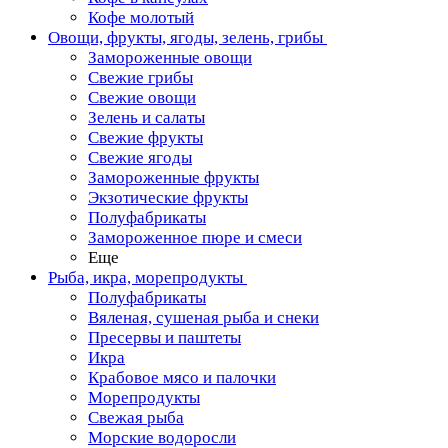
Кофе молотый
Овощи, фрукты, ягоды, зелень, грибы
Замороженные овощи
Свежие грибы
Свежие овощи
Зелень и салаты
Свежие фрукты
Свежие ягоды
Замороженные фрукты
Экзотические фрукты
Полуфабрикаты
Замороженное пюре и смеси
Еще
Рыба, икра, морепродукты
Полуфабрикаты
Вяленая, сушеная рыба и снеки
Пресервы и паштеты
Икра
Крабовое мясо и палочки
Морепродукты
Свежая рыба
Морские водоросли