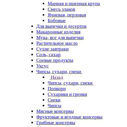
Манная и пшенная крупа
Смесь злаков
Ячневая, перловая
Бобовые
Для выпечки и десертов
Макаронные изделия
Мука, все для выпечки
Растительное масло
Сухие завтраки
Соль, сахар
Соевые продукты
Уксус
Чипсы, сухари, снеки
Назад
Чипсы, сухари, снеки
Попкорн
Сухарики и гренки
Снеки
Чипсы
Мясные консервы
Фруктовые и ягодные консервы
Грибные консервы