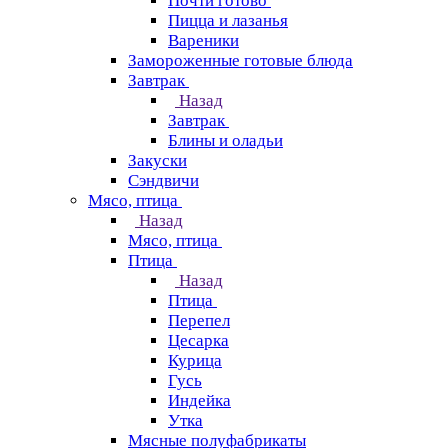
Почти готово
Пицца и лазанья
Вареники
Замороженные готовые блюда
Завтрак
Назад
Завтрак
Блины и оладьи
Закуски
Сэндвичи
Мясо, птица
Назад
Мясо, птица
Птица
Назад
Птица
Перепел
Цесарка
Курица
Гусь
Индейка
Утка
Мясные полуфабрикаты