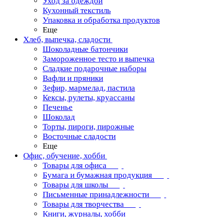
Уход за одеждой
Кухонный текстиль
Упаковка и обработка продуктов
Еще
Хлеб, выпечка, сладости
Шоколадные батончики
Замороженное тесто и выпечка
Сладкие подарочные наборы
Вафли и пряники
Зефир, мармелад, пастила
Кексы, рулеты, круассаны
Печенье
Шоколад
Торты, пироги, пирожные
Восточные сладости
Еще
Офис, обучение, хобби
Товары для офиса
Бумага и бумажная продукция
Товары для школы
Письменные принадлежности
Товары для творчества
Книги, журналы, хобби