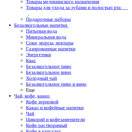
Товары медицинского назначения
Товары для ухода за зубами и полостью рта
Подарочные наборы
Безалкогольные напитки
Питьевая вода
Минеральная вода
Соки, морсы, нектары
Газированные напитки
Энергетики
Квас
Безалкогольное пиво
Безалкогольное вино
Холодный чай
Безалкогольное пиво и вино
Еще
Чай, кофе, какао
Кофе зерновой
Какао и кофейные напитки
Чай
Цикорий и кофезаменители
Кофе растворимый
Кофе в капсулах