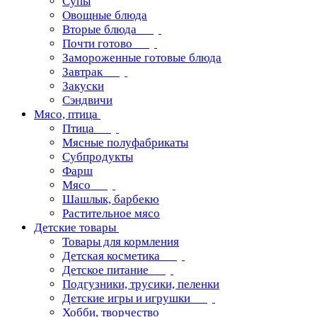
Супы
Овощные блюда
Вторые блюда
Почти готово
Замороженные готовые блюда
Завтрак
Закуски
Сэндвичи
Мясо, птица
Птица
Мясные полуфабрикаты
Субпродукты
Фарш
Мясо
Шашлык, барбекю
Растительное мясо
Детские товары
Товары для кормления
Детская косметика
Детское питание
Подгузники, трусики, пеленки
Детские игры и игрушки
Хобби, творчество