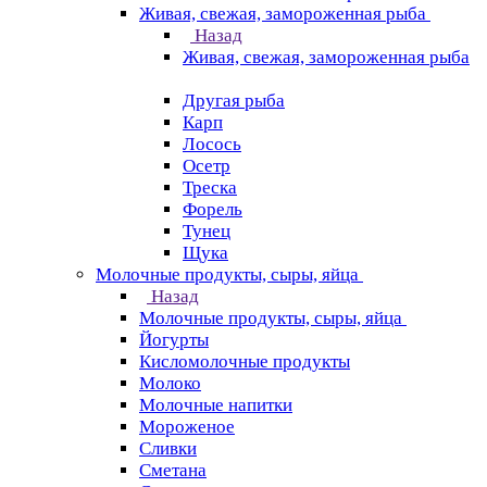
Живая, свежая, замороженная рыба
Назад
Живая, свежая, замороженная рыба
Другая рыба
Карп
Лосось
Осетр
Треска
Форель
Тунец
Щука
Молочные продукты, сыры, яйца
Назад
Молочные продукты, сыры, яйца
Йогурты
Кисломолочные продукты
Молоко
Молочные напитки
Мороженое
Сливки
Сметана