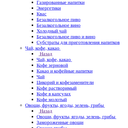
Газированные напитки
Энергетики
Квас
Безалкогольное пиво
Безалкогольное вино
Холодный чай
Безалкогольное пиво и вино
Субстраты для приготовления напитков
Чай, кофе, какао
Назад
Чай, кофе, какао
Кофе зерновой
Какао и кофейные напитки
Чай
Цикорий и кофезаменители
Кофе растворимый
Кофе в капсулах
Кофе молотый
Овощи, фрукты, ягоды, зелень, грибы
Назад
Овощи, фрукты, ягоды, зелень, грибы
Замороженные овощи