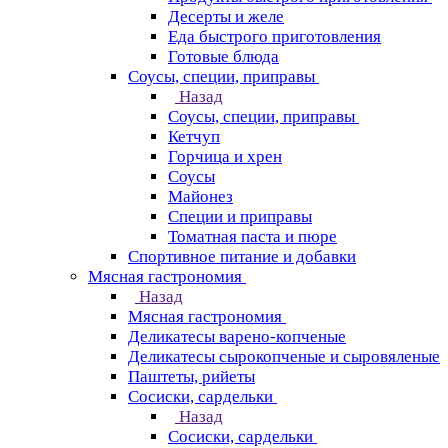
Десерты и желе
Еда быстрого приготовления
Готовые блюда
Соусы, специи, приправы
Назад
Соусы, специи, приправы
Кетчуп
Горчица и хрен
Соусы
Майонез
Специи и приправы
Томатная паста и пюре
Спортивное питание и добавки
Мясная гастрономия
Назад
Мясная гастрономия
Деликатесы варено-копченые
Деликатесы сырокопченые и сыровяленые
Паштеты, рийеты
Сосиски, сардельки
Назад
Сосиски, сардельки