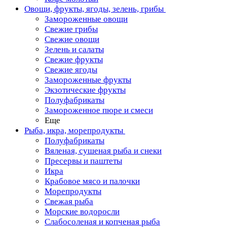
Овощи, фрукты, ягоды, зелень, грибы
Замороженные овощи
Свежие грибы
Свежие овощи
Зелень и салаты
Свежие фрукты
Свежие ягоды
Замороженные фрукты
Экзотические фрукты
Полуфабрикаты
Замороженное пюре и смеси
Еще
Рыба, икра, морепродукты
Полуфабрикаты
Вяленая, сушеная рыба и снеки
Пресервы и паштеты
Икра
Крабовое мясо и палочки
Морепродукты
Свежая рыба
Морские водоросли
Слабосоленая и копченая рыба