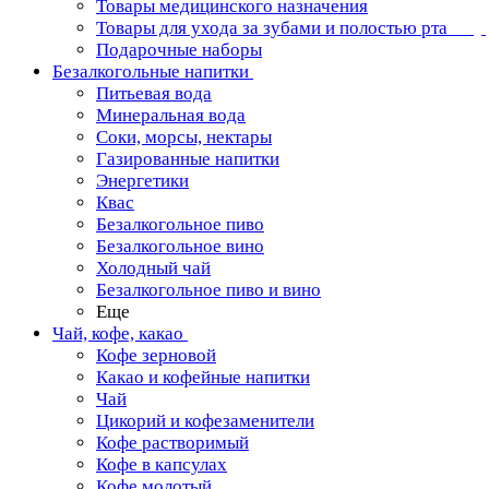
Товары медицинского назначения
Товары для ухода за зубами и полостью рта
Подарочные наборы
Безалкогольные напитки
Питьевая вода
Минеральная вода
Соки, морсы, нектары
Газированные напитки
Энергетики
Квас
Безалкогольное пиво
Безалкогольное вино
Холодный чай
Безалкогольное пиво и вино
Еще
Чай, кофе, какао
Кофе зерновой
Какао и кофейные напитки
Чай
Цикорий и кофезаменители
Кофе растворимый
Кофе в капсулах
Кофе молотый