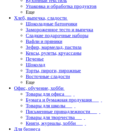
Кухонный текстиль
Упаковка и обработка продуктов
Еще
Хлеб, выпечка, сладости
Шоколадные батончики
Замороженное тесто и выпечка
Сладкие подарочные наборы
Вафли и пряники
Зефир, мармелад, пастила
Кексы, рулеты, круассаны
Печенье
Шоколад
Торты, пироги, пирожные
Восточные сладости
Еще
Офис, обучение, хобби
Товары для офиса
Бумага и бумажная продукция
Товары для школы
Письменные принадлежности
Товары для творчества
Книги, журналы, хобби
Для бизнеса