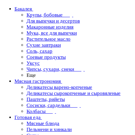
Бакалея
Крупы, бобовые
Для выпечки и десертов
Макаронные изделия
Мука, все для выпечки
Растительное масло
Сухие завтраки
Соль, сахар
Соевые продукты
Уксус
Чипсы, сухари, снеки
Еще
Мясная гастрономия
Деликатесы варено-копченые
Деликатесы сырокопченые и сыровяленые
Паштеты, рийеты
Сосиски, сардельки
Колбасы
Готовая еда
Мясные блюда
Пельмени и хинкали