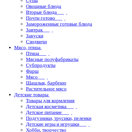
Супы
Овощные блюда
Вторые блюда
Почти готово
Замороженные готовые блюда
Завтрак
Закуски
Сэндвичи
Мясо, птица
Птица
Мясные полуфабрикаты
Субпродукты
Фарш
Мясо
Шашлык, барбекю
Растительное мясо
Детские товары
Товары для кормления
Детская косметика
Детское питание
Подгузники, трусики, пеленки
Детские игры и игрушки
Хобби, творчество