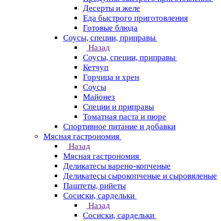
Десерты и желе
Еда быстрого приготовления
Готовые блюда
Соусы, специи, приправы
Назад
Соусы, специи, приправы
Кетчуп
Горчица и хрен
Соусы
Майонез
Специи и приправы
Томатная паста и пюре
Спортивное питание и добавки
Мясная гастрономия
Назад
Мясная гастрономия
Деликатесы варено-копченые
Деликатесы сырокопченые и сыровяленые
Паштеты, рийеты
Сосиски, сардельки
Назад
Сосиски, сардельки