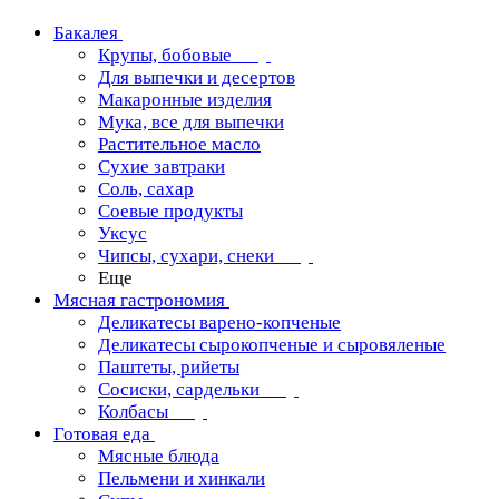
Бакалея
Крупы, бобовые
Для выпечки и десертов
Макаронные изделия
Мука, все для выпечки
Растительное масло
Сухие завтраки
Соль, сахар
Соевые продукты
Уксус
Чипсы, сухари, снеки
Еще
Мясная гастрономия
Деликатесы варено-копченые
Деликатесы сырокопченые и сыровяленые
Паштеты, рийеты
Сосиски, сардельки
Колбасы
Готовая еда
Мясные блюда
Пельмени и хинкали