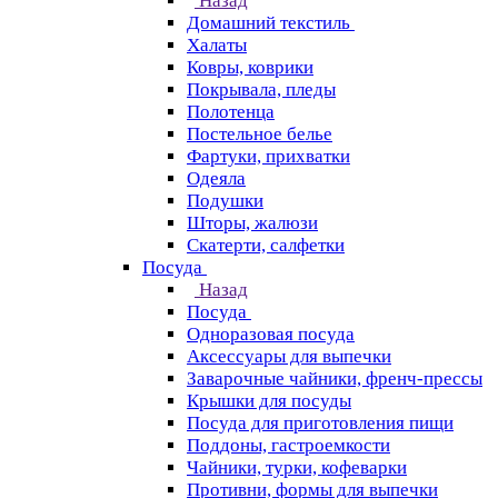
Назад
Домашний текстиль
Халаты
Ковры, коврики
Покрывала, пледы
Полотенца
Постельное белье
Фартуки, прихватки
Одеяла
Подушки
Шторы, жалюзи
Скатерти, салфетки
Посуда
Назад
Посуда
Одноразовая посуда
Аксессуары для выпечки
Заварочные чайники, френч-прессы
Крышки для посуды
Посуда для приготовления пищи
Поддоны, гастроемкости
Чайники, турки, кофеварки
Противни, формы для выпечки