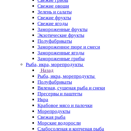
Свежие грибы
Свежие овощи
Зелень и салаты
Свежие фрукты
Свежие ягоды
Замороженные фрукты
Экзотические фрукты
Полуфабрикаты
Замороженное пюре и смеси
Замороженные ягоды
Замороженные грибы
Рыба, икра, морепродукты
Назад
Рыба, икра, морепродукты
Полуфабрикаты
Вяленая, сушеная рыба и снеки
Пресервы и паштеты
Икра
Крабовое мясо и палочки
Морепродукты
Свежая рыба
Морские водоросли
Слабосоленая и копченая рыба