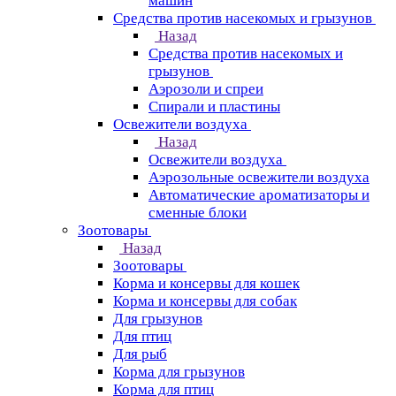
машин
Средства против насекомых и грызунов
Назад
Средства против насекомых и
грызунов
Аэрозоли и спреи
Спирали и пластины
Освежители воздуха
Назад
Освежители воздуха
Аэрозольные освежители воздуха
Автоматические ароматизаторы и
сменные блоки
Зоотовары
Назад
Зоотовары
Корма и консервы для кошек
Корма и консервы для собак
Для грызунов
Для птиц
Для рыб
Корма для грызунов
Корма для птиц