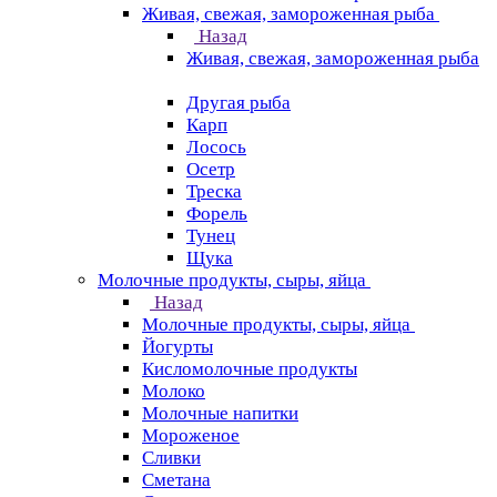
Живая, свежая, замороженная рыба
Назад
Живая, свежая, замороженная рыба
Другая рыба
Карп
Лосось
Осетр
Треска
Форель
Тунец
Щука
Молочные продукты, сыры, яйца
Назад
Молочные продукты, сыры, яйца
Йогурты
Кисломолочные продукты
Молоко
Молочные напитки
Мороженое
Сливки
Сметана