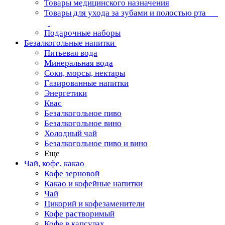
Товары медицинского назначения
Товары для ухода за зубами и полостью рта
Подарочные наборы
Безалкогольные напитки
Питьевая вода
Минеральная вода
Соки, морсы, нектары
Газированные напитки
Энергетики
Квас
Безалкогольное пиво
Безалкогольное вино
Холодный чай
Безалкогольное пиво и вино
Еще
Чай, кофе, какао
Кофе зерновой
Какао и кофейные напитки
Чай
Цикорий и кофезаменители
Кофе растворимый
Кофе в капсулах