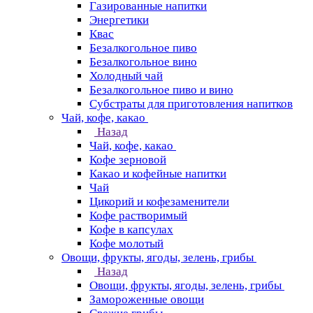
Газированные напитки
Энергетики
Квас
Безалкогольное пиво
Безалкогольное вино
Холодный чай
Безалкогольное пиво и вино
Субстраты для приготовления напитков
Чай, кофе, какао
Назад
Чай, кофе, какао
Кофе зерновой
Какао и кофейные напитки
Чай
Цикорий и кофезаменители
Кофе растворимый
Кофе в капсулах
Кофе молотый
Овощи, фрукты, ягоды, зелень, грибы
Назад
Овощи, фрукты, ягоды, зелень, грибы
Замороженные овощи