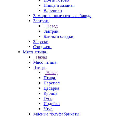
Почти готово
Пицца и лазанья
Вареники
Замороженные готовые блюда
Завтрак
Назад
Завтрак
Блины и оладьи
Закуски
Сэндвичи
Мясо, птица
Назад
Мясо, птица
Птица
Назад
Птица
Перепел
Цесарка
Курица
Гусь
Индейка
Утка
Мясные полуфабрикаты