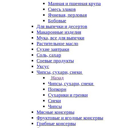
Манная и пшенная крупа
Смесь злаков
Ячневая, перловая
Бобовые
Для выпечки и десертов
Макаронные изделия
Мука, все для выпечки
Растительное масло
Сухие завтраки
Соль, сахар
Соевые продукты
Уксус
Чипсы, сухари, снеки
Назад
Чипсы, сухари, снеки
Попкорн
Сухарики и гренки
Снеки
Чипсы
Мясные консервы
Фруктовые и ягодные консервы
Грибные консервы