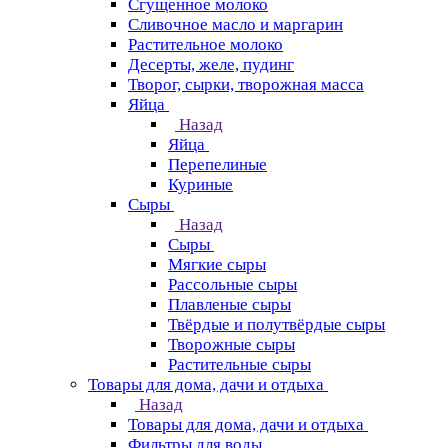
Сгущенное молоко
Сливочное масло и маргарин
Растительное молоко
Десерты, желе, пудинг
Творог, сырки, творожная масса
Яйца
Назад
Яйца
Перепелиные
Куриные
Сыры
Назад
Сыры
Мягкие сыры
Рассольные сыры
Плавленые сыры
Твёрдые и полутвёрдые сыры
Творожные сыры
Растительные сыры
Товары для дома, дачи и отдыха
Назад
Товары для дома, дачи и отдыха
Фильтры для воды