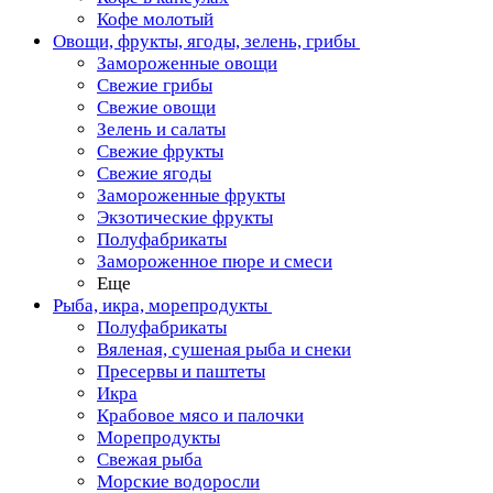
Кофе молотый
Овощи, фрукты, ягоды, зелень, грибы
Замороженные овощи
Свежие грибы
Свежие овощи
Зелень и салаты
Свежие фрукты
Свежие ягоды
Замороженные фрукты
Экзотические фрукты
Полуфабрикаты
Замороженное пюре и смеси
Еще
Рыба, икра, морепродукты
Полуфабрикаты
Вяленая, сушеная рыба и снеки
Пресервы и паштеты
Икра
Крабовое мясо и палочки
Морепродукты
Свежая рыба
Морские водоросли