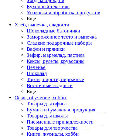
Уход за одеждой
Кухонный текстиль
Упаковка и обработка продуктов
Еще
Хлеб, выпечка, сладости
Шоколадные батончики
Замороженное тесто и выпечка
Сладкие подарочные наборы
Вафли и пряники
Зефир, мармелад, пастила
Кексы, рулеты, круассаны
Печенье
Шоколад
Торты, пироги, пирожные
Восточные сладости
Еще
Офис, обучение, хобби
Товары для офиса
Бумага и бумажная продукция
Товары для школы
Письменные принадлежности
Товары для творчества
Книги, журналы, хобби