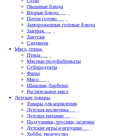
Супы
Овощные блюда
Вторые блюда
Почти готово
Замороженные готовые блюда
Завтрак
Закуски
Сэндвичи
Мясо, птица
Птица
Мясные полуфабрикаты
Субпродукты
Фарш
Мясо
Шашлык, барбекю
Растительное мясо
Детские товары
Товары для кормления
Детская косметика
Детское питание
Подгузники, трусики, пеленки
Детские игры и игрушки
Хобби, творчество