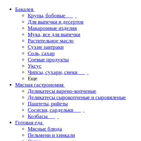
Бакалея
Крупы, бобовые
Для выпечки и десертов
Макаронные изделия
Мука, все для выпечки
Растительное масло
Сухие завтраки
Соль, сахар
Соевые продукты
Уксус
Чипсы, сухари, снеки
Еще
Мясная гастрономия
Деликатесы варено-копченые
Деликатесы сырокопченые и сыровяленые
Паштеты, рийеты
Сосиски, сардельки
Колбасы
Готовая еда
Мясные блюда
Пельмени и хинкали