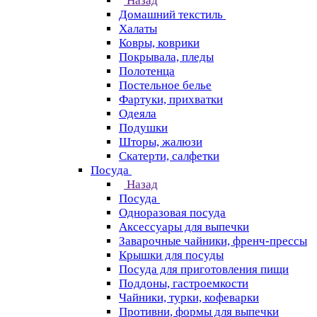
Назад
Домашний текстиль
Халаты
Ковры, коврики
Покрывала, пледы
Полотенца
Постельное белье
Фартуки, прихватки
Одеяла
Подушки
Шторы, жалюзи
Скатерти, салфетки
Посуда
Назад
Посуда
Одноразовая посуда
Аксессуары для выпечки
Заварочные чайники, френч-прессы
Крышки для посуды
Посуда для приготовления пищи
Поддоны, гастроемкости
Чайники, турки, кофеварки
Противни, формы для выпечки