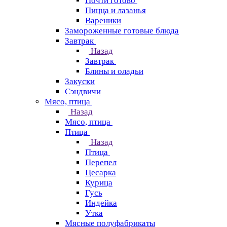
Почти готово
Пицца и лазанья
Вареники
Замороженные готовые блюда
Завтрак
Назад
Завтрак
Блины и оладьи
Закуски
Сэндвичи
Мясо, птица
Назад
Мясо, птица
Птица
Назад
Птица
Перепел
Цесарка
Курица
Гусь
Индейка
Утка
Мясные полуфабрикаты