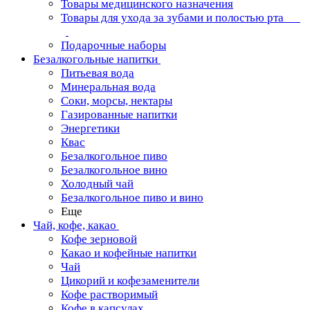
Товары медицинского назначения
Товары для ухода за зубами и полостью рта
Подарочные наборы
Безалкогольные напитки
Питьевая вода
Минеральная вода
Соки, морсы, нектары
Газированные напитки
Энергетики
Квас
Безалкогольное пиво
Безалкогольное вино
Холодный чай
Безалкогольное пиво и вино
Еще
Чай, кофе, какао
Кофе зерновой
Какао и кофейные напитки
Чай
Цикорий и кофезаменители
Кофе растворимый
Кофе в капсулах