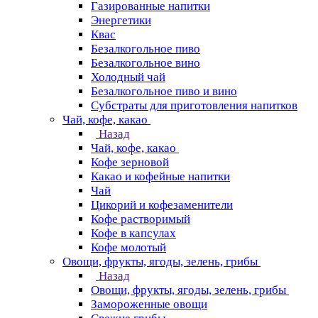
Газированные напитки
Энергетики
Квас
Безалкогольное пиво
Безалкогольное вино
Холодный чай
Безалкогольное пиво и вино
Субстраты для приготовления напитков
Чай, кофе, какао
Назад
Чай, кофе, какао
Кофе зерновой
Какао и кофейные напитки
Чай
Цикорий и кофезаменители
Кофе растворимый
Кофе в капсулах
Кофе молотый
Овощи, фрукты, ягоды, зелень, грибы
Назад
Овощи, фрукты, ягоды, зелень, грибы
Замороженные овощи