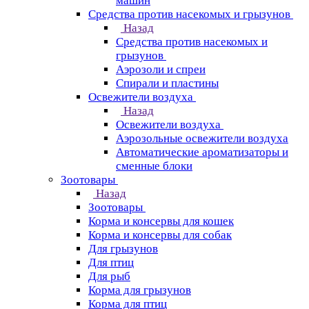
машин
Средства против насекомых и грызунов
Назад
Средства против насекомых и
грызунов
Аэрозоли и спреи
Спирали и пластины
Освежители воздуха
Назад
Освежители воздуха
Аэрозольные освежители воздуха
Автоматические ароматизаторы и
сменные блоки
Зоотовары
Назад
Зоотовары
Корма и консервы для кошек
Корма и консервы для собак
Для грызунов
Для птиц
Для рыб
Корма для грызунов
Корма для птиц