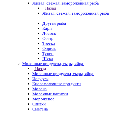
Живая, свежая, замороженная рыба
Назад
Живая, свежая, замороженная рыба
Другая рыба
Карп
Лосось
Осетр
Треска
Форель
Тунец
Щука
Молочные продукты, сыры, яйца
Назад
Молочные продукты, сыры, яйца
Йогурты
Кисломолочные продукты
Молоко
Молочные напитки
Мороженое
Сливки
Сметана