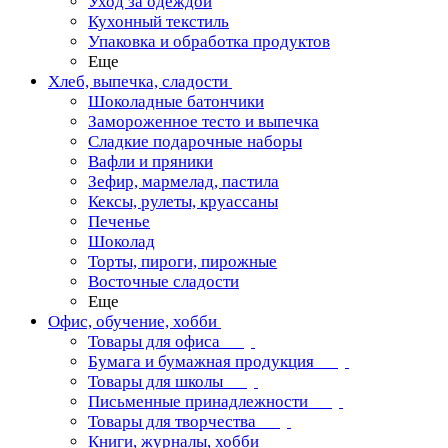
Уход за одеждой
Кухонный текстиль
Упаковка и обработка продуктов
Еще
Хлеб, выпечка, сладости
Шоколадные батончики
Замороженное тесто и выпечка
Сладкие подарочные наборы
Вафли и пряники
Зефир, мармелад, пастила
Кексы, рулеты, круассаны
Печенье
Шоколад
Торты, пироги, пирожные
Восточные сладости
Еще
Офис, обучение, хобби
Товары для офиса
Бумага и бумажная продукция
Товары для школы
Письменные принадлежности
Товары для творчества
Книги, журналы, хобби