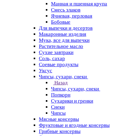
Манная и пшенная крупа
Смесь злаков
Ячневая, перловая
Бобовые
Для выпечки и десертов
Макаронные изделия
Мука, все для выпечки
Растительное масло
Сухие завтраки
Соль, сахар
Соевые продукты
Уксус
Чипсы, сухари, снеки
Назад
Чипсы, сухари, снеки
Попкорн
Сухарики и гренки
Снеки
Чипсы
Мясные консервы
Фруктовые и ягодные консервы
Грибные консервы