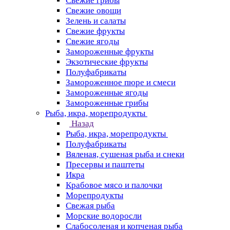
Свежие грибы
Свежие овощи
Зелень и салаты
Свежие фрукты
Свежие ягоды
Замороженные фрукты
Экзотические фрукты
Полуфабрикаты
Замороженное пюре и смеси
Замороженные ягоды
Замороженные грибы
Рыба, икра, морепродукты
Назад
Рыба, икра, морепродукты
Полуфабрикаты
Вяленая, сушеная рыба и снеки
Пресервы и паштеты
Икра
Крабовое мясо и палочки
Морепродукты
Свежая рыба
Морские водоросли
Слабосоленая и копченая рыба