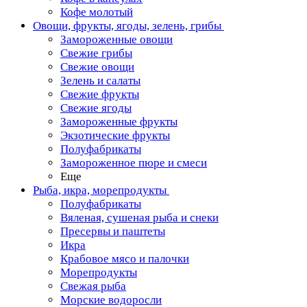
Кофе молотый
Овощи, фрукты, ягоды, зелень, грибы
Замороженные овощи
Свежие грибы
Свежие овощи
Зелень и салаты
Свежие фрукты
Свежие ягоды
Замороженные фрукты
Экзотические фрукты
Полуфабрикаты
Замороженное пюре и смеси
Еще
Рыба, икра, морепродукты
Полуфабрикаты
Вяленая, сушеная рыба и снеки
Пресервы и паштеты
Икра
Крабовое мясо и палочки
Морепродукты
Свежая рыба
Морские водоросли