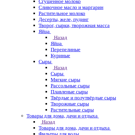
Сгущенное молоко
Сливочное масло и маргарин
Растительное молоко
Десерты, желе, пудинг
Творог, сырки, творожная масса
Яйца
Назад
Яйца
Перепелиные
Куриные
Сыры
Назад
Сыры
Мягкие сыры
Рассольные сыры
Плавленые сыры
Твёрдые и полутвёрдые сыры
Творожные сыры
Растительные сыры
Товары для дома, дачи и отдыха
Назад
Товары для дома, дачи и отдыха
Фильтры для воды