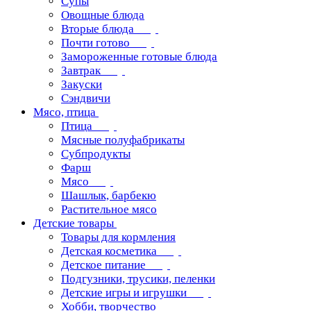
Супы
Овощные блюда
Вторые блюда
Почти готово
Замороженные готовые блюда
Завтрак
Закуски
Сэндвичи
Мясо, птица
Птица
Мясные полуфабрикаты
Субпродукты
Фарш
Мясо
Шашлык, барбекю
Растительное мясо
Детские товары
Товары для кормления
Детская косметика
Детское питание
Подгузники, трусики, пеленки
Детские игры и игрушки
Хобби, творчество