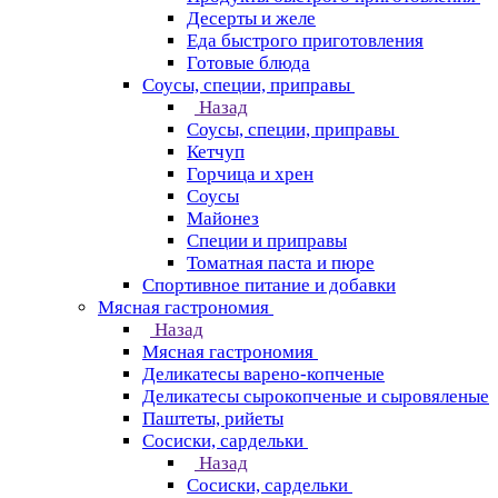
Десерты и желе
Еда быстрого приготовления
Готовые блюда
Соусы, специи, приправы
Назад
Соусы, специи, приправы
Кетчуп
Горчица и хрен
Соусы
Майонез
Специи и приправы
Томатная паста и пюре
Спортивное питание и добавки
Мясная гастрономия
Назад
Мясная гастрономия
Деликатесы варено-копченые
Деликатесы сырокопченые и сыровяленые
Паштеты, рийеты
Сосиски, сардельки
Назад
Сосиски, сардельки