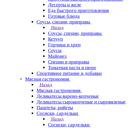
Десерты и желе
Еда быстрого приготовления
Готовые блюда
Соусы, специи, приправы
Назад
Соусы, специи, приправы
Кетчуп
Горчица и хрен
Соусы
Майонез
Специи и приправы
Томатная паста и пюре
Спортивное питание и добавки
Мясная гастрономия
Назад
Мясная гастрономия
Деликатесы варено-копченые
Деликатесы сырокопченые и сыровяленые
Паштеты, рийеты
Сосиски, сардельки
Назад
Сосиски, сардельки