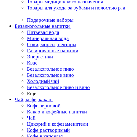
Товары медицинского назначения
Товары для ухода за зубами и полостью рта
Подарочные наборы
Безалкогольные напитки
Питьевая вода
Минеральная вода
Соки, морсы, нектары
Газированные напитки
Энергетики
Квас
Безалкогольное пиво
Безалкогольное вино
Холодный чай
Безалкогольное пиво и вино
Еще
Чай, кофе, какао
Кофе зерновой
Какао и кофейные напитки
Чай
Цикорий и кофезаменители
Кофе растворимый
Кофе в капсулах