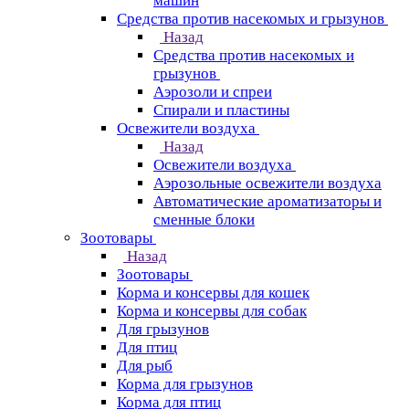
машин
Средства против насекомых и грызунов
Назад
Средства против насекомых и
грызунов
Аэрозоли и спреи
Спирали и пластины
Освежители воздуха
Назад
Освежители воздуха
Аэрозольные освежители воздуха
Автоматические ароматизаторы и
сменные блоки
Зоотовары
Назад
Зоотовары
Корма и консервы для кошек
Корма и консервы для собак
Для грызунов
Для птиц
Для рыб
Корма для грызунов
Корма для птиц