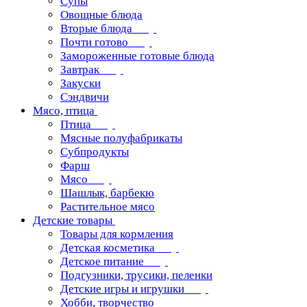
Супы
Овощные блюда
Вторые блюда
Почти готово
Замороженные готовые блюда
Завтрак
Закуски
Сэндвичи
Мясо, птица
Птица
Мясные полуфабрикаты
Субпродукты
Фарш
Мясо
Шашлык, барбекю
Растительное мясо
Детские товары
Товары для кормления
Детская косметика
Детское питание
Подгузники, трусики, пеленки
Детские игры и игрушки
Хобби, творчество