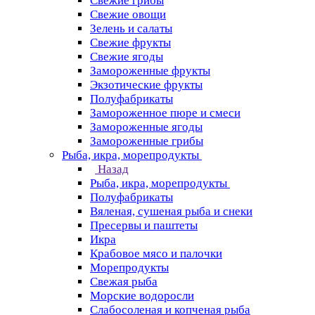
Свежие грибы
Свежие овощи
Зелень и салаты
Свежие фрукты
Свежие ягоды
Замороженные фрукты
Экзотические фрукты
Полуфабрикаты
Замороженное пюре и смеси
Замороженные ягоды
Замороженные грибы
Рыба, икра, морепродукты
Назад
Рыба, икра, морепродукты
Полуфабрикаты
Вяленая, сушеная рыба и снеки
Пресервы и паштеты
Икра
Крабовое мясо и палочки
Морепродукты
Свежая рыба
Морские водоросли
Слабосоленая и копченая рыба