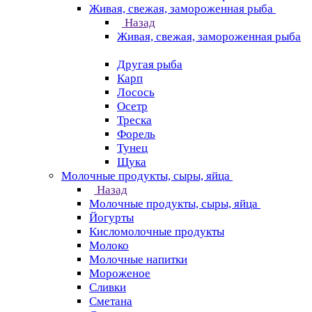
Живая, свежая, замороженная рыба
Назад
Живая, свежая, замороженная рыба
Другая рыба
Карп
Лосось
Осетр
Треска
Форель
Тунец
Щука
Молочные продукты, сыры, яйца
Назад
Молочные продукты, сыры, яйца
Йогурты
Кисломолочные продукты
Молоко
Молочные напитки
Мороженое
Сливки
Сметана