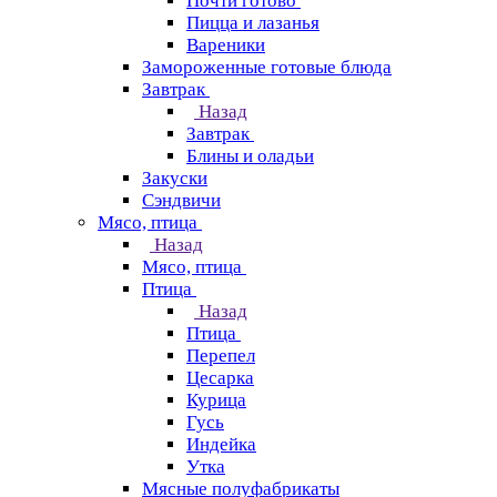
Почти готово
Пицца и лазанья
Вареники
Замороженные готовые блюда
Завтрак
Назад
Завтрак
Блины и оладьи
Закуски
Сэндвичи
Мясо, птица
Назад
Мясо, птица
Птица
Назад
Птица
Перепел
Цесарка
Курица
Гусь
Индейка
Утка
Мясные полуфабрикаты