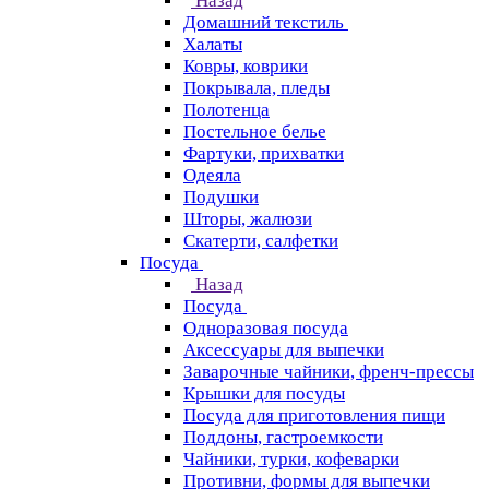
Назад
Домашний текстиль
Халаты
Ковры, коврики
Покрывала, пледы
Полотенца
Постельное белье
Фартуки, прихватки
Одеяла
Подушки
Шторы, жалюзи
Скатерти, салфетки
Посуда
Назад
Посуда
Одноразовая посуда
Аксессуары для выпечки
Заварочные чайники, френч-прессы
Крышки для посуды
Посуда для приготовления пищи
Поддоны, гастроемкости
Чайники, турки, кофеварки
Противни, формы для выпечки