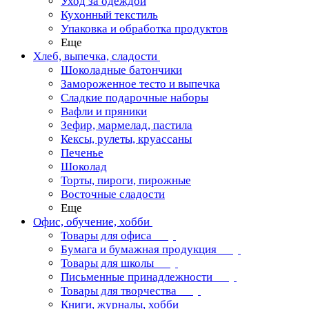
Уход за одеждой
Кухонный текстиль
Упаковка и обработка продуктов
Еще
Хлеб, выпечка, сладости
Шоколадные батончики
Замороженное тесто и выпечка
Сладкие подарочные наборы
Вафли и пряники
Зефир, мармелад, пастила
Кексы, рулеты, круассаны
Печенье
Шоколад
Торты, пироги, пирожные
Восточные сладости
Еще
Офис, обучение, хобби
Товары для офиса
Бумага и бумажная продукция
Товары для школы
Письменные принадлежности
Товары для творчества
Книги, журналы, хобби