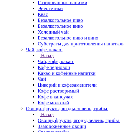
Газированные напитки
Энергетики
Квас
Безалкогольное пиво
Безалкогольное вино
Холодный чай
Безалкогольное пиво и вино
Субстраты для приготовления напитков
Чай, кофе, какао
Назад
Чай, кофе, какао
Кофе зерновой
Какао и кофейные напитки
Чай
Цикорий и кофезаменители
Кофе растворимый
Кофе в капсулах
Кофе молотый
Овощи, фрукты, ягоды, зелень, грибы
Назад
Овощи, фрукты, ягоды, зелень, грибы
Замороженные овощи