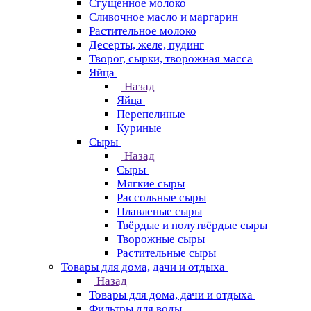
Сгущенное молоко
Сливочное масло и маргарин
Растительное молоко
Десерты, желе, пудинг
Творог, сырки, творожная масса
Яйца
Назад
Яйца
Перепелиные
Куриные
Сыры
Назад
Сыры
Мягкие сыры
Рассольные сыры
Плавленые сыры
Твёрдые и полутвёрдые сыры
Творожные сыры
Растительные сыры
Товары для дома, дачи и отдыха
Назад
Товары для дома, дачи и отдыха
Фильтры для воды