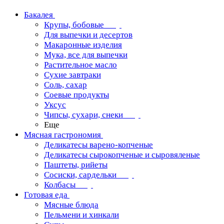
Бакалея
Крупы, бобовые
Для выпечки и десертов
Макаронные изделия
Мука, все для выпечки
Растительное масло
Сухие завтраки
Соль, сахар
Соевые продукты
Уксус
Чипсы, сухари, снеки
Еще
Мясная гастрономия
Деликатесы варено-копченые
Деликатесы сырокопченые и сыровяленые
Паштеты, рийеты
Сосиски, сардельки
Колбасы
Готовая еда
Мясные блюда
Пельмени и хинкали