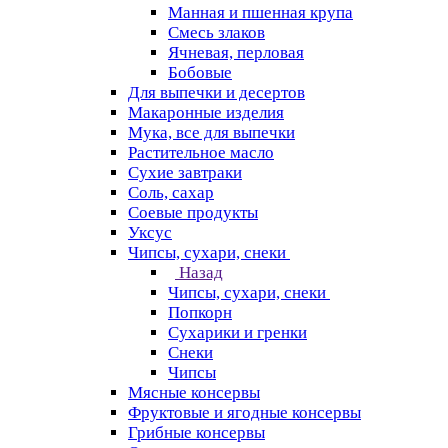
Манная и пшенная крупа
Смесь злаков
Ячневая, перловая
Бобовые
Для выпечки и десертов
Макаронные изделия
Мука, все для выпечки
Растительное масло
Сухие завтраки
Соль, сахар
Соевые продукты
Уксус
Чипсы, сухари, снеки
Назад
Чипсы, сухари, снеки
Попкорн
Сухарики и гренки
Снеки
Чипсы
Мясные консервы
Фруктовые и ягодные консервы
Грибные консервы