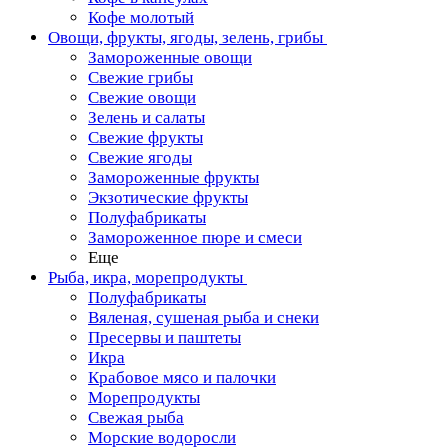
Кофе молотый
Овощи, фрукты, ягоды, зелень, грибы
Замороженные овощи
Свежие грибы
Свежие овощи
Зелень и салаты
Свежие фрукты
Свежие ягоды
Замороженные фрукты
Экзотические фрукты
Полуфабрикаты
Замороженное пюре и смеси
Еще
Рыба, икра, морепродукты
Полуфабрикаты
Вяленая, сушеная рыба и снеки
Пресервы и паштеты
Икра
Крабовое мясо и палочки
Морепродукты
Свежая рыба
Морские водоросли