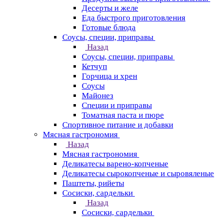
Десерты и желе
Еда быстрого приготовления
Готовые блюда
Соусы, специи, приправы
Назад
Соусы, специи, приправы
Кетчуп
Горчица и хрен
Соусы
Майонез
Специи и приправы
Томатная паста и пюре
Спортивное питание и добавки
Мясная гастрономия
Назад
Мясная гастрономия
Деликатесы варено-копченые
Деликатесы сырокопченые и сыровяленые
Паштеты, рийеты
Сосиски, сардельки
Назад
Сосиски, сардельки