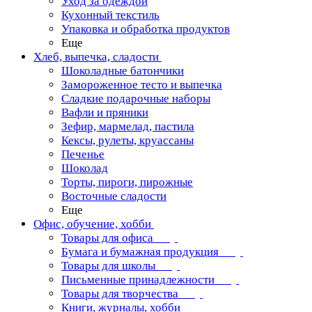
Уход за одеждой
Кухонный текстиль
Упаковка и обработка продуктов
Еще
Хлеб, выпечка, сладости
Шоколадные батончики
Замороженное тесто и выпечка
Сладкие подарочные наборы
Вафли и пряники
Зефир, мармелад, пастила
Кексы, рулеты, круассаны
Печенье
Шоколад
Торты, пироги, пирожные
Восточные сладости
Еще
Офис, обучение, хобби
Товары для офиса
Бумага и бумажная продукция
Товары для школы
Письменные принадлежности
Товары для творчества
Книги, журналы, хобби