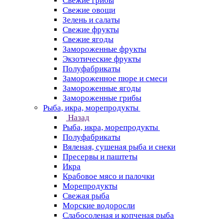
Свежие грибы
Свежие овощи
Зелень и салаты
Свежие фрукты
Свежие ягоды
Замороженные фрукты
Экзотические фрукты
Полуфабрикаты
Замороженное пюре и смеси
Замороженные ягоды
Замороженные грибы
Рыба, икра, морепродукты
Назад
Рыба, икра, морепродукты
Полуфабрикаты
Вяленая, сушеная рыба и снеки
Пресервы и паштеты
Икра
Крабовое мясо и палочки
Морепродукты
Свежая рыба
Морские водоросли
Слабосоленая и копченая рыба