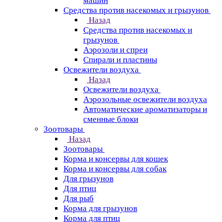
машин
Средства против насекомых и грызунов
Назад
Средства против насекомых и
грызунов
Аэрозоли и спреи
Спирали и пластины
Освежители воздуха
Назад
Освежители воздуха
Аэрозольные освежители воздуха
Автоматические ароматизаторы и
сменные блоки
Зоотовары
Назад
Зоотовары
Корма и консервы для кошек
Корма и консервы для собак
Для грызунов
Для птиц
Для рыб
Корма для грызунов
Корма для птиц