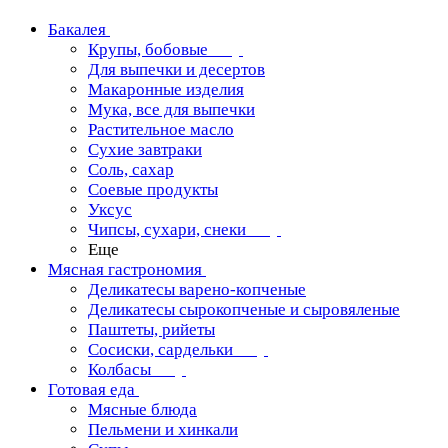
Бакалея
Крупы, бобовые
Для выпечки и десертов
Макаронные изделия
Мука, все для выпечки
Растительное масло
Сухие завтраки
Соль, сахар
Соевые продукты
Уксус
Чипсы, сухари, снеки
Еще
Мясная гастрономия
Деликатесы варено-копченые
Деликатесы сырокопченые и сыровяленые
Паштеты, рийеты
Сосиски, сардельки
Колбасы
Готовая еда
Мясные блюда
Пельмени и хинкали