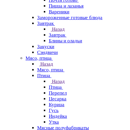
Почти готово
Пицца и лазанья
Вареники
Замороженные готовые блюда
Завтрак
Назад
Завтрак
Блины и оладьи
Закуски
Сэндвичи
Мясо, птица
Назад
Мясо, птица
Птица
Назад
Птица
Перепел
Цесарка
Курица
Гусь
Индейка
Утка
Мясные полуфабрикаты