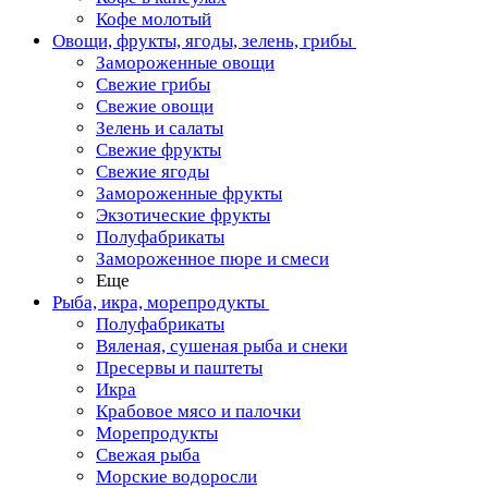
Кофе молотый
Овощи, фрукты, ягоды, зелень, грибы
Замороженные овощи
Свежие грибы
Свежие овощи
Зелень и салаты
Свежие фрукты
Свежие ягоды
Замороженные фрукты
Экзотические фрукты
Полуфабрикаты
Замороженное пюре и смеси
Еще
Рыба, икра, морепродукты
Полуфабрикаты
Вяленая, сушеная рыба и снеки
Пресервы и паштеты
Икра
Крабовое мясо и палочки
Морепродукты
Свежая рыба
Морские водоросли