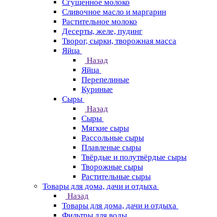
Сгущенное молоко
Сливочное масло и маргарин
Растительное молоко
Десерты, желе, пудинг
Творог, сырки, творожная масса
Яйца
Назад
Яйца
Перепелиные
Куриные
Сыры
Назад
Сыры
Мягкие сыры
Рассольные сыры
Плавленые сыры
Твёрдые и полутвёрдые сыры
Творожные сыры
Растительные сыры
Товары для дома, дачи и отдыха
Назад
Товары для дома, дачи и отдыха
Фильтры для воды