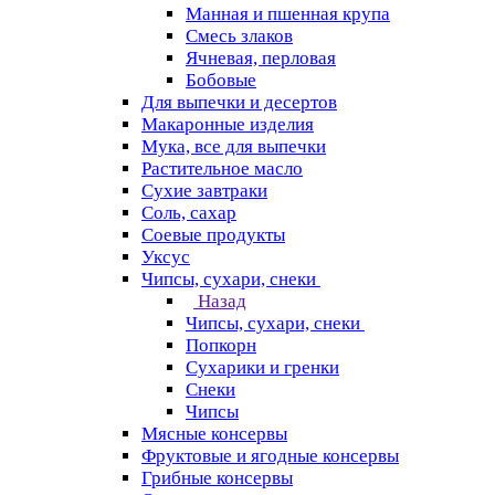
Манная и пшенная крупа
Смесь злаков
Ячневая, перловая
Бобовые
Для выпечки и десертов
Макаронные изделия
Мука, все для выпечки
Растительное масло
Сухие завтраки
Соль, сахар
Соевые продукты
Уксус
Чипсы, сухари, снеки
Назад
Чипсы, сухари, снеки
Попкорн
Сухарики и гренки
Снеки
Чипсы
Мясные консервы
Фруктовые и ягодные консервы
Грибные консервы