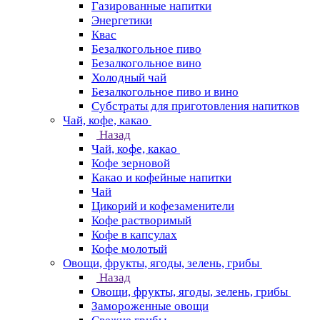
Газированные напитки
Энергетики
Квас
Безалкогольное пиво
Безалкогольное вино
Холодный чай
Безалкогольное пиво и вино
Субстраты для приготовления напитков
Чай, кофе, какао
Назад
Чай, кофе, какао
Кофе зерновой
Какао и кофейные напитки
Чай
Цикорий и кофезаменители
Кофе растворимый
Кофе в капсулах
Кофе молотый
Овощи, фрукты, ягоды, зелень, грибы
Назад
Овощи, фрукты, ягоды, зелень, грибы
Замороженные овощи