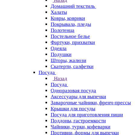
Назад
Домашний текстиль
Халаты
Ковры, коврики
Покрывала, пледы
Полотенца
Постельное белье
Фартуки, прихватки
Одеяла
Подушки
Шторы, жалюзи
Скатерти, салфетки
Посуда
Назад
Посуда
Одноразовая посуда
Аксессуары для выпечки
Заварочные чайники, френч-прессы
Крышки для посуды
Посуда для приготовления пищи
Поддоны, гастроемкости
Чайники, турки, кофеварки
Противни, формы для выпечки