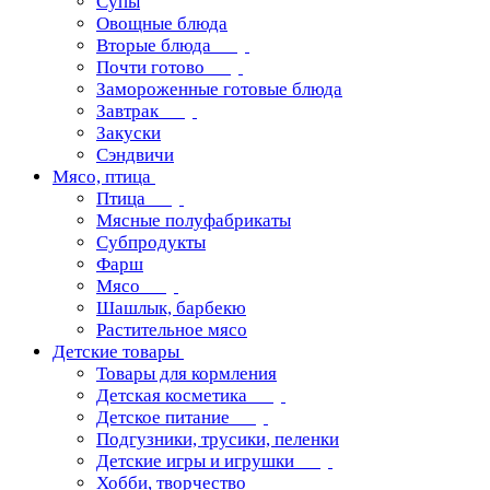
Супы
Овощные блюда
Вторые блюда
Почти готово
Замороженные готовые блюда
Завтрак
Закуски
Сэндвичи
Мясо, птица
Птица
Мясные полуфабрикаты
Субпродукты
Фарш
Мясо
Шашлык, барбекю
Растительное мясо
Детские товары
Товары для кормления
Детская косметика
Детское питание
Подгузники, трусики, пеленки
Детские игры и игрушки
Хобби, творчество