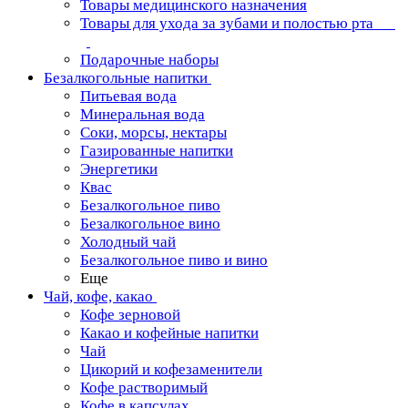
Товары медицинского назначения
Товары для ухода за зубами и полостью рта
Подарочные наборы
Безалкогольные напитки
Питьевая вода
Минеральная вода
Соки, морсы, нектары
Газированные напитки
Энергетики
Квас
Безалкогольное пиво
Безалкогольное вино
Холодный чай
Безалкогольное пиво и вино
Еще
Чай, кофе, какао
Кофе зерновой
Какао и кофейные напитки
Чай
Цикорий и кофезаменители
Кофе растворимый
Кофе в капсулах