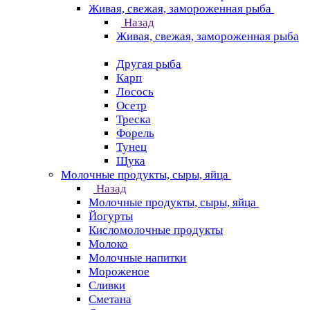
Живая, свежая, замороженная рыба
Назад
Живая, свежая, замороженная рыба
Другая рыба
Карп
Лосось
Осетр
Треска
Форель
Тунец
Щука
Молочные продукты, сыры, яйца
Назад
Молочные продукты, сыры, яйца
Йогурты
Кисломолочные продукты
Молоко
Молочные напитки
Мороженое
Сливки
Сметана