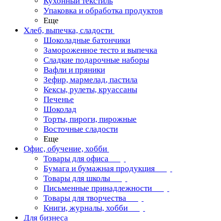
Кухонный текстиль
Упаковка и обработка продуктов
Еще
Хлеб, выпечка, сладости
Шоколадные батончики
Замороженное тесто и выпечка
Сладкие подарочные наборы
Вафли и пряники
Зефир, мармелад, пастила
Кексы, рулеты, круассаны
Печенье
Шоколад
Торты, пироги, пирожные
Восточные сладости
Еще
Офис, обучение, хобби
Товары для офиса
Бумага и бумажная продукция
Товары для школы
Письменные принадлежности
Товары для творчества
Книги, журналы, хобби
Для бизнеса