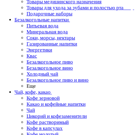
Товары медицинского назначения
Товары для ухода за зубами и полостью рта
Подарочные наборы
Безалкогольные напитки
Питьевая вода
Минеральная вода
Соки, морсы, нектары
Газированные напитки
Энергетики
Квас
Безалкогольное пиво
Безалкогольное вино
Холодный чай
Безалкогольное пиво и вино
Еще
Чай, кофе, какао
Кофе зерновой
Какао и кофейные напитки
Чай
Цикорий и кофезаменители
Кофе растворимый
Кофе в капсулах
Кофе молотый