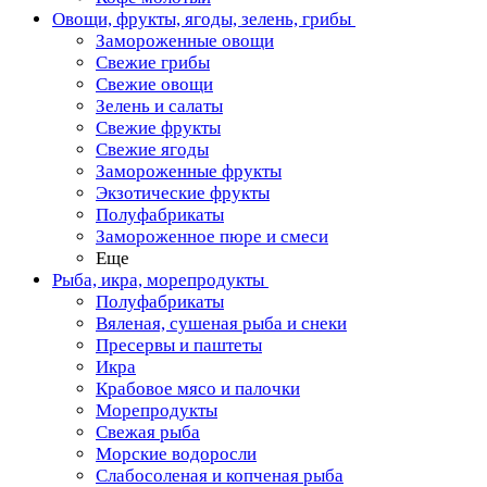
Овощи, фрукты, ягоды, зелень, грибы
Замороженные овощи
Свежие грибы
Свежие овощи
Зелень и салаты
Свежие фрукты
Свежие ягоды
Замороженные фрукты
Экзотические фрукты
Полуфабрикаты
Замороженное пюре и смеси
Еще
Рыба, икра, морепродукты
Полуфабрикаты
Вяленая, сушеная рыба и снеки
Пресервы и паштеты
Икра
Крабовое мясо и палочки
Морепродукты
Свежая рыба
Морские водоросли
Слабосоленая и копченая рыба