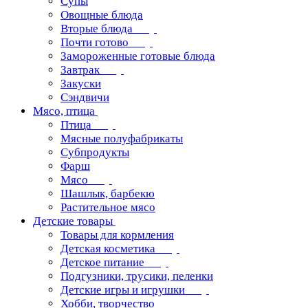
Супы
Овощные блюда
Вторые блюда
Почти готово
Замороженные готовые блюда
Завтрак
Закуски
Сэндвичи
Мясо, птица
Птица
Мясные полуфабрикаты
Субпродукты
Фарш
Мясо
Шашлык, барбекю
Растительное мясо
Детские товары
Товары для кормления
Детская косметика
Детское питание
Подгузники, трусики, пеленки
Детские игры и игрушки
Хобби, творчество