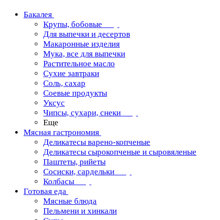
Бакалея
Крупы, бобовые
Для выпечки и десертов
Макаронные изделия
Мука, все для выпечки
Растительное масло
Сухие завтраки
Соль, сахар
Соевые продукты
Уксус
Чипсы, сухари, снеки
Еще
Мясная гастрономия
Деликатесы варено-копченые
Деликатесы сырокопченые и сыровяленые
Паштеты, рийеты
Сосиски, сардельки
Колбасы
Готовая еда
Мясные блюда
Пельмени и хинкали