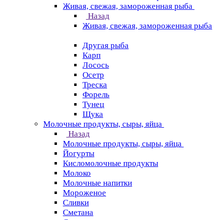
Живая, свежая, замороженная рыба
Назад
Живая, свежая, замороженная рыба
Другая рыба
Карп
Лосось
Осетр
Треска
Форель
Тунец
Щука
Молочные продукты, сыры, яйца
Назад
Молочные продукты, сыры, яйца
Йогурты
Кисломолочные продукты
Молоко
Молочные напитки
Мороженое
Сливки
Сметана