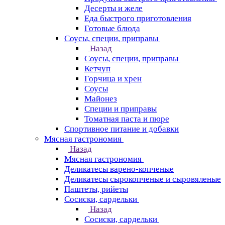
Десерты и желе
Еда быстрого приготовления
Готовые блюда
Соусы, специи, приправы
Назад
Соусы, специи, приправы
Кетчуп
Горчица и хрен
Соусы
Майонез
Специи и приправы
Томатная паста и пюре
Спортивное питание и добавки
Мясная гастрономия
Назад
Мясная гастрономия
Деликатесы варено-копченые
Деликатесы сырокопченые и сыровяленые
Паштеты, рийеты
Сосиски, сардельки
Назад
Сосиски, сардельки