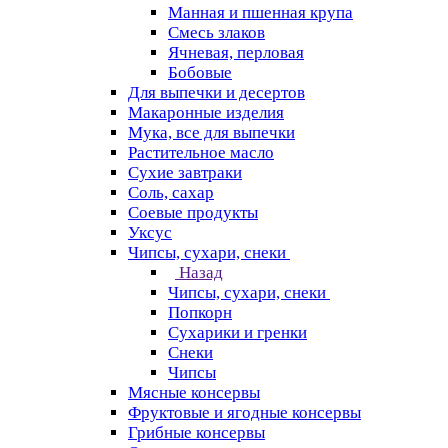
Манная и пшенная крупа
Смесь злаков
Ячневая, перловая
Бобовые
Для выпечки и десертов
Макаронные изделия
Мука, все для выпечки
Растительное масло
Сухие завтраки
Соль, сахар
Соевые продукты
Уксус
Чипсы, сухари, снеки
Назад
Чипсы, сухари, снеки
Попкорн
Сухарики и гренки
Снеки
Чипсы
Мясные консервы
Фруктовые и ягодные консервы
Грибные консервы