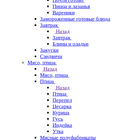
Почти готово
Пицца и лазанья
Вареники
Замороженные готовые блюда
Завтрак
Назад
Завтрак
Блины и оладьи
Закуски
Сэндвичи
Мясо, птица
Назад
Мясо, птица
Птица
Назад
Птица
Перепел
Цесарка
Курица
Гусь
Индейка
Утка
Мясные полуфабрикаты