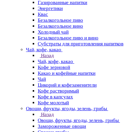
Газированные напитки
Энергетики
Квас
Безалкогольное пиво
Безалкогольное вино
Холодный чай
Безалкогольное пиво и вино
Субстраты для приготовления напитков
Чай, кофе, какао
Назад
Чай, кофе, какао
Кофе зерновой
Какао и кофейные напитки
Чай
Цикорий и кофезаменители
Кофе растворимый
Кофе в капсулах
Кофе молотый
Овощи, фрукты, ягоды, зелень, грибы
Назад
Овощи, фрукты, ягоды, зелень, грибы
Замороженные овощи