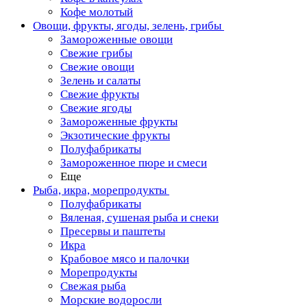
Кофе молотый
Овощи, фрукты, ягоды, зелень, грибы
Замороженные овощи
Свежие грибы
Свежие овощи
Зелень и салаты
Свежие фрукты
Свежие ягоды
Замороженные фрукты
Экзотические фрукты
Полуфабрикаты
Замороженное пюре и смеси
Еще
Рыба, икра, морепродукты
Полуфабрикаты
Вяленая, сушеная рыба и снеки
Пресервы и паштеты
Икра
Крабовое мясо и палочки
Морепродукты
Свежая рыба
Морские водоросли