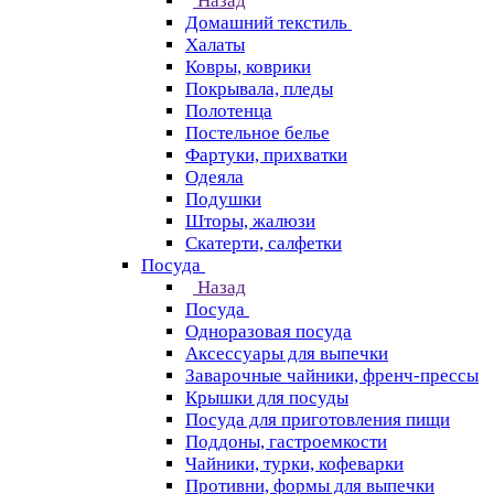
Назад
Домашний текстиль
Халаты
Ковры, коврики
Покрывала, пледы
Полотенца
Постельное белье
Фартуки, прихватки
Одеяла
Подушки
Шторы, жалюзи
Скатерти, салфетки
Посуда
Назад
Посуда
Одноразовая посуда
Аксессуары для выпечки
Заварочные чайники, френч-прессы
Крышки для посуды
Посуда для приготовления пищи
Поддоны, гастроемкости
Чайники, турки, кофеварки
Противни, формы для выпечки