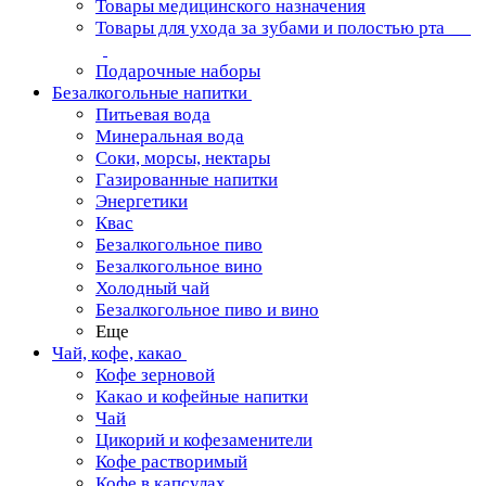
Товары медицинского назначения
Товары для ухода за зубами и полостью рта
Подарочные наборы
Безалкогольные напитки
Питьевая вода
Минеральная вода
Соки, морсы, нектары
Газированные напитки
Энергетики
Квас
Безалкогольное пиво
Безалкогольное вино
Холодный чай
Безалкогольное пиво и вино
Еще
Чай, кофе, какао
Кофе зерновой
Какао и кофейные напитки
Чай
Цикорий и кофезаменители
Кофе растворимый
Кофе в капсулах