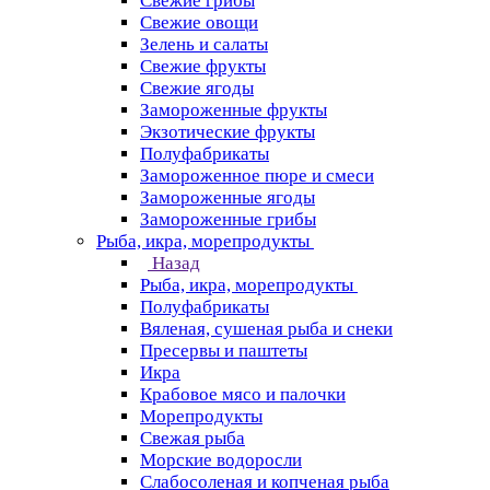
Свежие грибы
Свежие овощи
Зелень и салаты
Свежие фрукты
Свежие ягоды
Замороженные фрукты
Экзотические фрукты
Полуфабрикаты
Замороженное пюре и смеси
Замороженные ягоды
Замороженные грибы
Рыба, икра, морепродукты
Назад
Рыба, икра, морепродукты
Полуфабрикаты
Вяленая, сушеная рыба и снеки
Пресервы и паштеты
Икра
Крабовое мясо и палочки
Морепродукты
Свежая рыба
Морские водоросли
Слабосоленая и копченая рыба