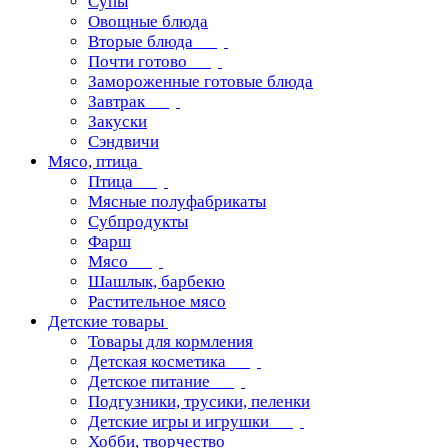
Супы
Овощные блюда
Вторые блюда
Почти готово
Замороженные готовые блюда
Завтрак
Закуски
Сэндвичи
Мясо, птица
Птица
Мясные полуфабрикаты
Субпродукты
Фарш
Мясо
Шашлык, барбекю
Растительное мясо
Детские товары
Товары для кормления
Детская косметика
Детское питание
Подгузники, трусики, пеленки
Детские игры и игрушки
Хобби, творчество