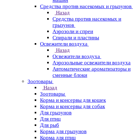
машин
Средства против насекомых и грызунов
Назад
Средства против насекомых и
грызунов
Аэрозоли и спреи
Спирали и пластины
Освежители воздуха
Назад
Освежители воздуха
Аэрозольные освежители воздуха
Автоматические ароматизаторы и
сменные блоки
Зоотовары
Назад
Зоотовары
Корма и консервы для кошек
Корма и консервы для собак
Для грызунов
Для птиц
Для рыб
Корма для грызунов
Корма для птиц