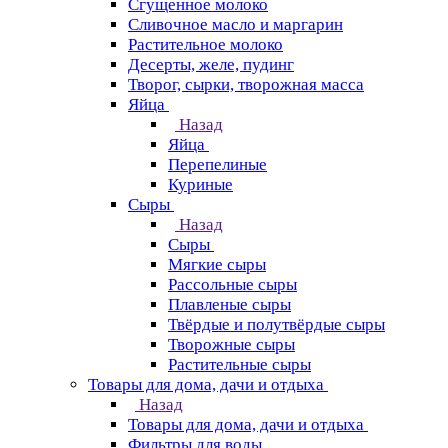
Сгущенное молоко
Сливочное масло и маргарин
Растительное молоко
Десерты, желе, пудинг
Творог, сырки, творожная масса
Яйца
Назад
Яйца
Перепелиные
Куриные
Сыры
Назад
Сыры
Мягкие сыры
Рассольные сыры
Плавленые сыры
Твёрдые и полутвёрдые сыры
Творожные сыры
Растительные сыры
Товары для дома, дачи и отдыха
Назад
Товары для дома, дачи и отдыха
Фильтры для воды