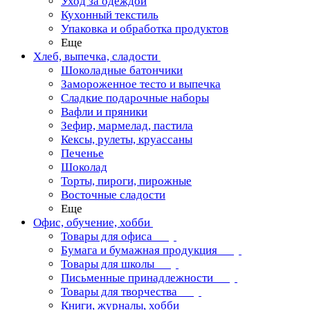
Уход за одеждой
Кухонный текстиль
Упаковка и обработка продуктов
Еще
Хлеб, выпечка, сладости
Шоколадные батончики
Замороженное тесто и выпечка
Сладкие подарочные наборы
Вафли и пряники
Зефир, мармелад, пастила
Кексы, рулеты, круассаны
Печенье
Шоколад
Торты, пироги, пирожные
Восточные сладости
Еще
Офис, обучение, хобби
Товары для офиса
Бумага и бумажная продукция
Товары для школы
Письменные принадлежности
Товары для творчества
Книги, журналы, хобби