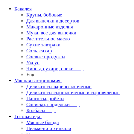
Бакалея
Крупы, бобовые
Для выпечки и десертов
Макаронные изделия
Мука, все для выпечки
Растительное масло
Сухие завтраки
Соль, сахар
Соевые продукты
Уксус
Чипсы, сухари, снеки
Еще
Мясная гастрономия
Деликатесы варено-копченые
Деликатесы сырокопченые и сыровяленые
Паштеты, рийеты
Сосиски, сардельки
Колбасы
Готовая еда
Мясные блюда
Пельмени и хинкали