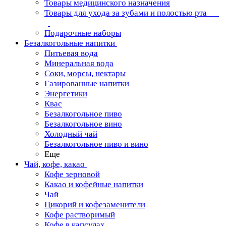
Товары медицинского назначения
Товары для ухода за зубами и полостью рта
Подарочные наборы
Безалкогольные напитки
Питьевая вода
Минеральная вода
Соки, морсы, нектары
Газированные напитки
Энергетики
Квас
Безалкогольное пиво
Безалкогольное вино
Холодный чай
Безалкогольное пиво и вино
Еще
Чай, кофе, какао
Кофе зерновой
Какао и кофейные напитки
Чай
Цикорий и кофезаменители
Кофе растворимый
Кофе в капсулах