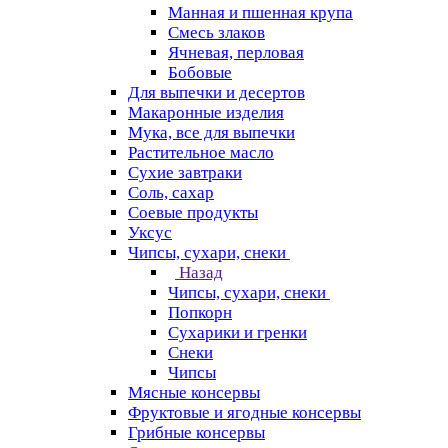
Манная и пшенная крупа
Смесь злаков
Ячневая, перловая
Бобовые
Для выпечки и десертов
Макаронные изделия
Мука, все для выпечки
Растительное масло
Сухие завтраки
Соль, сахар
Соевые продукты
Уксус
Чипсы, сухари, снеки
Назад
Чипсы, сухари, снеки
Попкорн
Сухарики и гренки
Снеки
Чипсы
Мясные консервы
Фруктовые и ягодные консервы
Грибные консервы