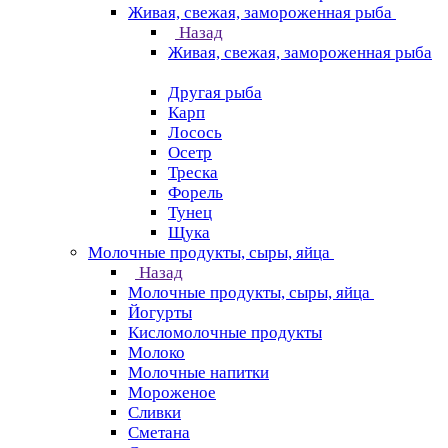
Живая, свежая, замороженная рыба
Назад
Живая, свежая, замороженная рыба
Другая рыба
Карп
Лосось
Осетр
Треска
Форель
Тунец
Щука
Молочные продукты, сыры, яйца
Назад
Молочные продукты, сыры, яйца
Йогурты
Кисломолочные продукты
Молоко
Молочные напитки
Мороженое
Сливки
Сметана