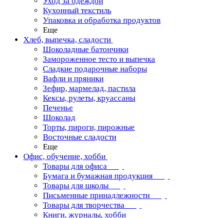
Уход за одеждой
Кухонный текстиль
Упаковка и обработка продуктов
Еще
Хлеб, выпечка, сладости
Шоколадные батончики
Замороженное тесто и выпечка
Сладкие подарочные наборы
Вафли и пряники
Зефир, мармелад, пастила
Кексы, рулеты, круассаны
Печенье
Шоколад
Торты, пироги, пирожные
Восточные сладости
Еще
Офис, обучение, хобби
Товары для офиса
Бумага и бумажная продукция
Товары для школы
Письменные принадлежности
Товары для творчества
Книги, журналы, хобби