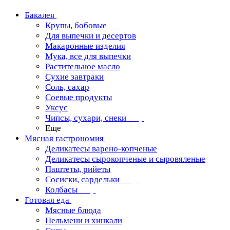
Бакалея
Крупы, бобовые
Для выпечки и десертов
Макаронные изделия
Мука, все для выпечки
Растительное масло
Сухие завтраки
Соль, сахар
Соевые продукты
Уксус
Чипсы, сухари, снеки
Еще
Мясная гастрономия
Деликатесы варено-копченые
Деликатесы сырокопченые и сыровяленые
Паштеты, рийеты
Сосиски, сардельки
Колбасы
Готовая еда
Мясные блюда
Пельмени и хинкали