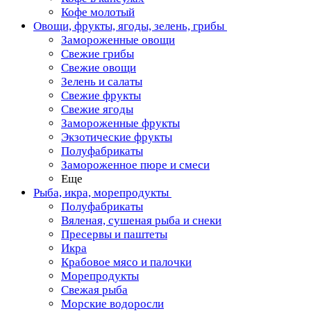
Кофе молотый
Овощи, фрукты, ягоды, зелень, грибы
Замороженные овощи
Свежие грибы
Свежие овощи
Зелень и салаты
Свежие фрукты
Свежие ягоды
Замороженные фрукты
Экзотические фрукты
Полуфабрикаты
Замороженное пюре и смеси
Еще
Рыба, икра, морепродукты
Полуфабрикаты
Вяленая, сушеная рыба и снеки
Пресервы и паштеты
Икра
Крабовое мясо и палочки
Морепродукты
Свежая рыба
Морские водоросли