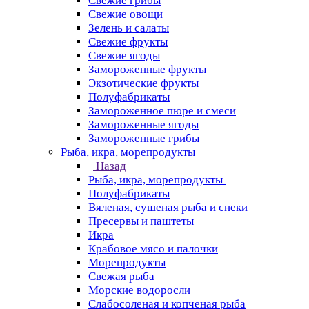
Свежие грибы
Свежие овощи
Зелень и салаты
Свежие фрукты
Свежие ягоды
Замороженные фрукты
Экзотические фрукты
Полуфабрикаты
Замороженное пюре и смеси
Замороженные ягоды
Замороженные грибы
Рыба, икра, морепродукты
Назад
Рыба, икра, морепродукты
Полуфабрикаты
Вяленая, сушеная рыба и снеки
Пресервы и паштеты
Икра
Крабовое мясо и палочки
Морепродукты
Свежая рыба
Морские водоросли
Слабосоленая и копченая рыба