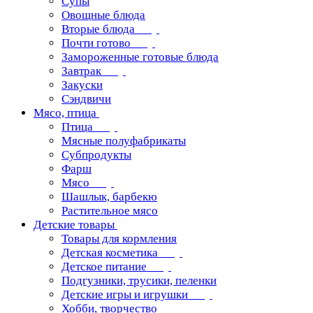
Супы
Овощные блюда
Вторые блюда
Почти готово
Замороженные готовые блюда
Завтрак
Закуски
Сэндвичи
Мясо, птица
Птица
Мясные полуфабрикаты
Субпродукты
Фарш
Мясо
Шашлык, барбекю
Растительное мясо
Детские товары
Товары для кормления
Детская косметика
Детское питание
Подгузники, трусики, пеленки
Детские игры и игрушки
Хобби, творчество