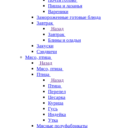
Почти готово
Пицца и лазанья
Вареники
Замороженные готовые блюда
Завтрак
Назад
Завтрак
Блины и оладьи
Закуски
Сэндвичи
Мясо, птица
Назад
Мясо, птица
Птица
Назад
Птица
Перепел
Цесарка
Курица
Гусь
Индейка
Утка
Мясные полуфабрикаты