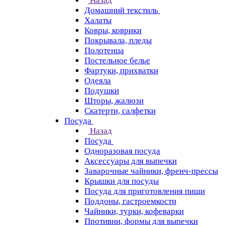
Назад
Домашний текстиль
Халаты
Ковры, коврики
Покрывала, пледы
Полотенца
Постельное белье
Фартуки, прихватки
Одеяла
Подушки
Шторы, жалюзи
Скатерти, салфетки
Посуда
Назад
Посуда
Одноразовая посуда
Аксессуары для выпечки
Заварочные чайники, френч-прессы
Крышки для посуды
Посуда для приготовления пищи
Поддоны, гастроемкости
Чайники, турки, кофеварки
Противни, формы для выпечки