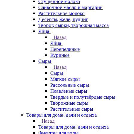
Сгущенное молоко
Сливочное масло и маргарин
Растительное молоко
Десерты, желе, пудинг
Творог, сырки, творожная масса
Яйца
Назад
Яйца
Перепелиные
Куриные
Сыры
Назад
Сыры
Мягкие сыры
Рассольные сыры
Плавленые сыры
Твёрдые и полутвёрдые сыры
Творожные сыры
Растительные сыры
Товары для дома, дачи и отдыха
Назад
Товары для дома, дачи и отдыха
Фильтры для воды