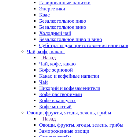
Газированные напитки
Энергетики
Квас
Безалкогольное пиво
Безалкогольное вино
Холодный чай
Безалкогольное пиво и вино
Субстраты для приготовления напитков
Чай, кофе, какао
Назад
Чай, кофе, какао
Кофе зерновой
Какао и кофейные напитки
Чай
Цикорий и кофезаменители
Кофе растворимый
Кофе в капсулах
Кофе молотый
Овощи, фрукты, ягоды, зелень, грибы
Назад
Овощи, фрукты, ягоды, зелень, грибы
Замороженные овощи