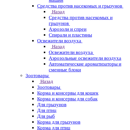
машин
Средства против насекомых и грызунов
Назад
Средства против насекомых и
грызунов
Аэрозоли и спреи
Спирали и пластины
Освежители воздуха
Назад
Освежители воздуха
Аэрозольные освежители воздуха
Автоматические ароматизаторы и
сменные блоки
Зоотовары
Назад
Зоотовары
Корма и консервы для кошек
Корма и консервы для собак
Для грызунов
Для птиц
Для рыб
Корма для грызунов
Корма для птиц