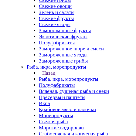
Свежие грибы
Свежие овощи
Зелень и салаты
Свежие фрукты
Свежие ягоды
Замороженные фрукты
Экзотические фрукты
Полуфабрикаты
Замороженное пюре и смеси
Замороженные ягоды
Замороженные грибы
Рыба, икра, морепродукты
Назад
Рыба, икра, морепродукты
Полуфабрикаты
Вяленая, сушеная рыба и снеки
Пресервы и паштеты
Икра
Крабовое мясо и палочки
Морепродукты
Свежая рыба
Морские водоросли
Слабосоленая и копченая рыба