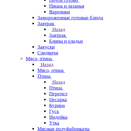
Почти готово
Пицца и лазанья
Вареники
Замороженные готовые блюда
Завтрак
Назад
Завтрак
Блины и оладьи
Закуски
Сэндвичи
Мясо, птица
Назад
Мясо, птица
Птица
Назад
Птица
Перепел
Цесарка
Курица
Гусь
Индейка
Утка
Мясные полуфабрикаты