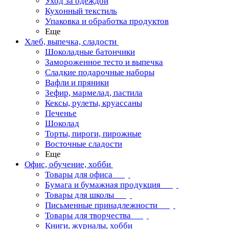
Уход за одеждой
Кухонный текстиль
Упаковка и обработка продуктов
Еще
Хлеб, выпечка, сладости
Шоколадные батончики
Замороженное тесто и выпечка
Сладкие подарочные наборы
Вафли и пряники
Зефир, мармелад, пастила
Кексы, рулеты, круассаны
Печенье
Шоколад
Торты, пироги, пирожные
Восточные сладости
Еще
Офис, обучение, хобби
Товары для офиса
Бумага и бумажная продукция
Товары для школы
Письменные принадлежности
Товары для творчества
Книги, журналы, хобби