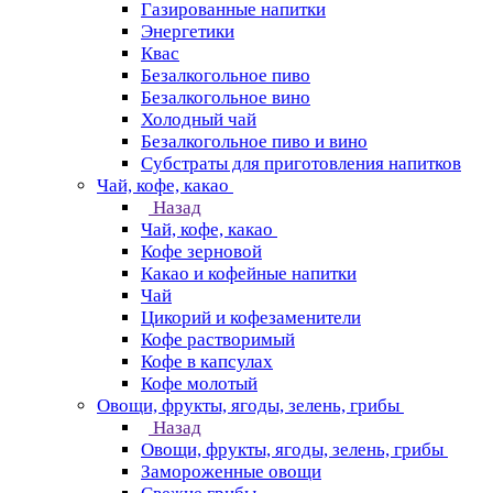
Газированные напитки
Энергетики
Квас
Безалкогольное пиво
Безалкогольное вино
Холодный чай
Безалкогольное пиво и вино
Субстраты для приготовления напитков
Чай, кофе, какао
Назад
Чай, кофе, какао
Кофе зерновой
Какао и кофейные напитки
Чай
Цикорий и кофезаменители
Кофе растворимый
Кофе в капсулах
Кофе молотый
Овощи, фрукты, ягоды, зелень, грибы
Назад
Овощи, фрукты, ягоды, зелень, грибы
Замороженные овощи