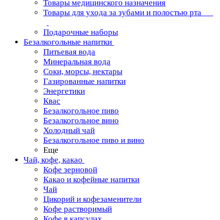
Товары медицинского назначения
Товары для ухода за зубами и полостью рта
Подарочные наборы
Безалкогольные напитки
Питьевая вода
Минеральная вода
Соки, морсы, нектары
Газированные напитки
Энергетики
Квас
Безалкогольное пиво
Безалкогольное вино
Холодный чай
Безалкогольное пиво и вино
Еще
Чай, кофе, какао
Кофе зерновой
Какао и кофейные напитки
Чай
Цикорий и кофезаменители
Кофе растворимый
Кофе в капсулах