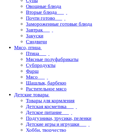
Супы
Овощные блюда
Вторые блюда
Почти готово
Замороженные готовые блюда
Завтрак
Закуски
Сэндвичи
Мясо, птица
Птица
Мясные полуфабрикаты
Субпродукты
Фарш
Мясо
Шашлык, барбекю
Растительное мясо
Детские товары
Товары для кормления
Детская косметика
Детское питание
Подгузники, трусики, пеленки
Детские игры и игрушки
Хобби, творчество