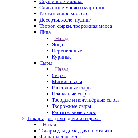
Сгущенное молоко
Сливочное масло и маргарин
Растительное молоко
Десерты, желе, пудинг
Творог, сырки, творожная масса
Яйца
Назад
Яйца
Перепелиные
Куриные
Сыры
Назад
Сыры
Мягкие сыры
Рассольные сыры
Плавленые сыры
Твёрдые и полутвёрдые сыры
Творожные сыры
Растительные сыры
Товары для дома, дачи и отдыха
Назад
Товары для дома, дачи и отдыха
Фильтры для воды