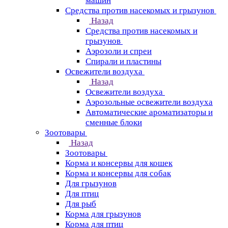
машин
Средства против насекомых и грызунов
Назад
Средства против насекомых и
грызунов
Аэрозоли и спреи
Спирали и пластины
Освежители воздуха
Назад
Освежители воздуха
Аэрозольные освежители воздуха
Автоматические ароматизаторы и
сменные блоки
Зоотовары
Назад
Зоотовары
Корма и консервы для кошек
Корма и консервы для собак
Для грызунов
Для птиц
Для рыб
Корма для грызунов
Корма для птиц