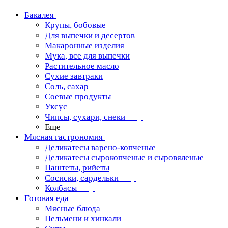
Бакалея
Крупы, бобовые
Для выпечки и десертов
Макаронные изделия
Мука, все для выпечки
Растительное масло
Сухие завтраки
Соль, сахар
Соевые продукты
Уксус
Чипсы, сухари, снеки
Еще
Мясная гастрономия
Деликатесы варено-копченые
Деликатесы сырокопченые и сыровяленые
Паштеты, рийеты
Сосиски, сардельки
Колбасы
Готовая еда
Мясные блюда
Пельмени и хинкали