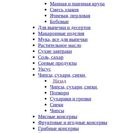
Манная и пшенная крупа
Смесь злаков
Ячневая, перловая
Бобовые
Для выпечки и десертов
Макаронные изделия
Мука, все для выпечки
Растительное масло
Сухие завтраки
Соль, сахар
Соевые продукты
Уксус
Чипсы, сухари, снеки
Назад
Чипсы, сухари, снеки
Попкорн
Сухарики и гренки
Снеки
Чипсы
Мясные консервы
Фруктовые и ягодные консервы
Грибные консервы