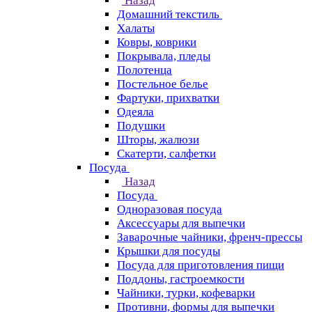
Назад
Домашний текстиль
Халаты
Ковры, коврики
Покрывала, пледы
Полотенца
Постельное белье
Фартуки, прихватки
Одеяла
Подушки
Шторы, жалюзи
Скатерти, салфетки
Посуда
Назад
Посуда
Одноразовая посуда
Аксессуары для выпечки
Заварочные чайники, френч-прессы
Крышки для посуды
Посуда для приготовления пищи
Поддоны, гастроемкости
Чайники, турки, кофеварки
Противни, формы для выпечки