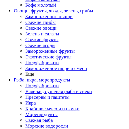
Кофе молотый
Овощи, фрукты, ягоды, зелень, грибы
Замороженные овощи
Свежие грибы
Свежие овощи
Зелень и салаты
Свежие фрукты
Свежие ягоды
Замороженные фрукты
Экзотические фрукты
Полуфабрикаты
Замороженное пюре и смеси
Еще
Рыба, икра, морепродукты
Полуфабрикаты
Вяленая, сушеная рыба и снеки
Пресервы и паштеты
Икра
Крабовое мясо и палочки
Морепродукты
Свежая рыба
Морские водоросли