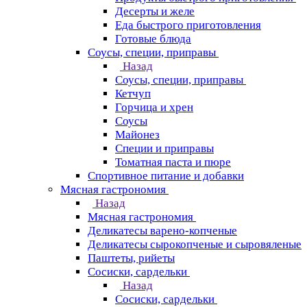
Десерты и желе
Еда быстрого приготовления
Готовые блюда
Соусы, специи, приправы
Назад
Соусы, специи, приправы
Кетчуп
Горчица и хрен
Соусы
Майонез
Специи и приправы
Томатная паста и пюре
Спортивное питание и добавки
Мясная гастрономия
Назад
Мясная гастрономия
Деликатесы варено-копченые
Деликатесы сырокопченые и сыровяленые
Паштеты, рийеты
Сосиски, сардельки
Назад
Сосиски, сардельки