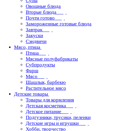
Супы
Овощные блюда
Вторые блюда
Почти готово
Замороженные готовые блюда
Завтрак
Закуски
Сэндвичи
Мясо, птица
Птица
Мясные полуфабрикаты
Субпродукты
Фарш
Мясо
Шашлык, барбекю
Растительное мясо
Детские товары
Товары для кормления
Детская косметика
Детское питание
Подгузники, трусики, пеленки
Детские игры и игрушки
Хобби, творчество