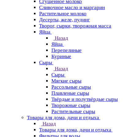
Сгущенное молоко
Сливочное масло и маргарин
Растительное молоко
Десерты, желе, пудинг
Творог, сырки, творожная масса
Яйца
Назад
Яйца
Перепелиные
Куриные
Сыры
Назад
Сыры
Мягкие сыры
Рассольные сыры
Плавленые сыры
Твёрдые и полутвёрдые сыры
Творожные сыры
Растительные сыры
Товары для дома, дачи и отдыха
Назад
Товары для дома, дачи и отдыха
Фильтры для воды