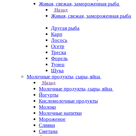
Живая, свежая, замороженная рыба
Назад
Живая, свежая, замороженная рыба
Другая рыба
Карп
Лосось
Осетр
Треска
Форель
Тунец
Щука
Молочные продукты, сыры, яйца
Назад
Молочные продукты, сыры, яйца
Йогурты
Кисломолочные продукты
Молоко
Молочные напитки
Мороженое
Сливки
Сметана