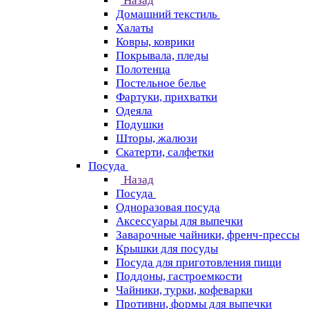
Назад
Домашний текстиль
Халаты
Ковры, коврики
Покрывала, пледы
Полотенца
Постельное белье
Фартуки, прихватки
Одеяла
Подушки
Шторы, жалюзи
Скатерти, салфетки
Посуда
Назад
Посуда
Одноразовая посуда
Аксессуары для выпечки
Заварочные чайники, френч-прессы
Крышки для посуды
Посуда для приготовления пищи
Поддоны, гастроемкости
Чайники, турки, кофеварки
Противни, формы для выпечки