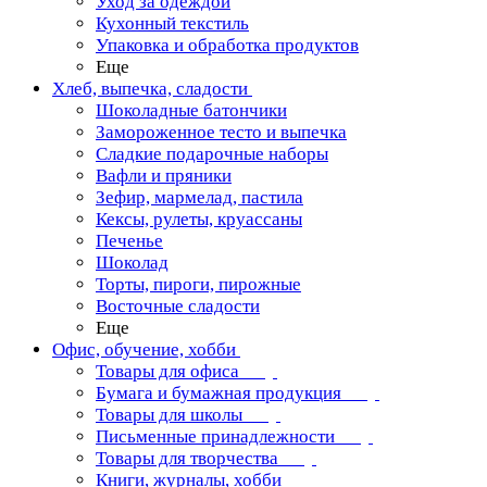
Уход за одеждой
Кухонный текстиль
Упаковка и обработка продуктов
Еще
Хлеб, выпечка, сладости
Шоколадные батончики
Замороженное тесто и выпечка
Сладкие подарочные наборы
Вафли и пряники
Зефир, мармелад, пастила
Кексы, рулеты, круассаны
Печенье
Шоколад
Торты, пироги, пирожные
Восточные сладости
Еще
Офис, обучение, хобби
Товары для офиса
Бумага и бумажная продукция
Товары для школы
Письменные принадлежности
Товары для творчества
Книги, журналы, хобби