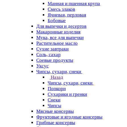
Манная и пшенная крупа
Смесь злаков
Ячневая, перловая
Бобовые
Для выпечки и десертов
Макаронные изделия
Мука, все для выпечки
Растительное масло
Сухие завтраки
Соль, сахар
Соевые продукты
Уксус
Чипсы, сухари, снеки
Назад
Чипсы, сухари, снеки
Попкорн
Сухарики и гренки
Снеки
Чипсы
Мясные консервы
Фруктовые и ягодные консервы
Грибные консервы