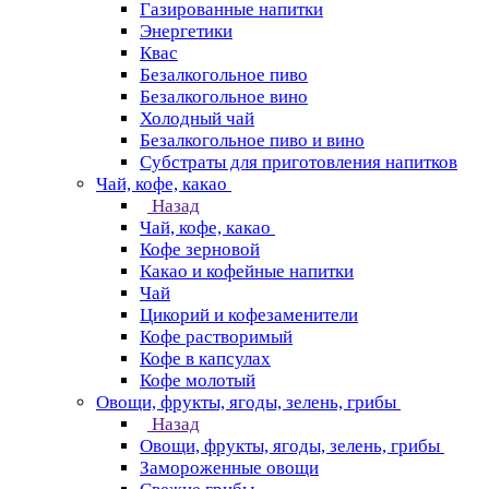
Газированные напитки
Энергетики
Квас
Безалкогольное пиво
Безалкогольное вино
Холодный чай
Безалкогольное пиво и вино
Субстраты для приготовления напитков
Чай, кофе, какао
Назад
Чай, кофе, какао
Кофе зерновой
Какао и кофейные напитки
Чай
Цикорий и кофезаменители
Кофе растворимый
Кофе в капсулах
Кофе молотый
Овощи, фрукты, ягоды, зелень, грибы
Назад
Овощи, фрукты, ягоды, зелень, грибы
Замороженные овощи