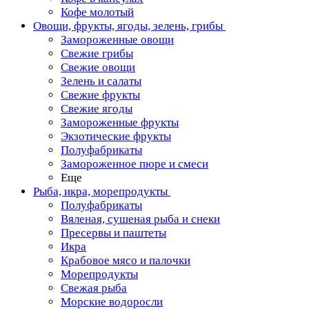
Кофе молотый
Овощи, фрукты, ягоды, зелень, грибы
Замороженные овощи
Свежие грибы
Свежие овощи
Зелень и салаты
Свежие фрукты
Свежие ягоды
Замороженные фрукты
Экзотические фрукты
Полуфабрикаты
Замороженное пюре и смеси
Еще
Рыба, икра, морепродукты
Полуфабрикаты
Вяленая, сушеная рыба и снеки
Пресервы и паштеты
Икра
Крабовое мясо и палочки
Морепродукты
Свежая рыба
Морские водоросли