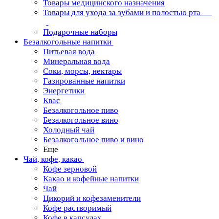
Товары медицинского назначения
Товары для ухода за зубами и полостью рта
Подарочные наборы
Безалкогольные напитки
Питьевая вода
Минеральная вода
Соки, морсы, нектары
Газированные напитки
Энергетики
Квас
Безалкогольное пиво
Безалкогольное вино
Холодный чай
Безалкогольное пиво и вино
Еще
Чай, кофе, какао
Кофе зерновой
Какао и кофейные напитки
Чай
Цикорий и кофезаменители
Кофе растворимый
Кофе в капсулах