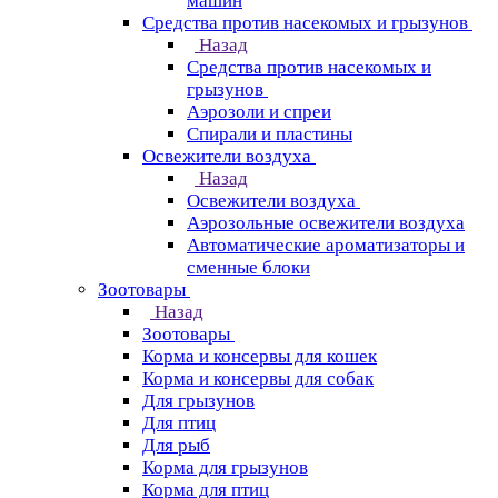
машин
Средства против насекомых и грызунов
Назад
Средства против насекомых и
грызунов
Аэрозоли и спреи
Спирали и пластины
Освежители воздуха
Назад
Освежители воздуха
Аэрозольные освежители воздуха
Автоматические ароматизаторы и
сменные блоки
Зоотовары
Назад
Зоотовары
Корма и консервы для кошек
Корма и консервы для собак
Для грызунов
Для птиц
Для рыб
Корма для грызунов
Корма для птиц