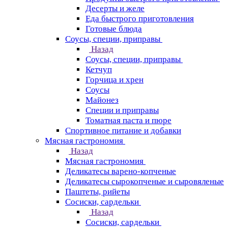
Десерты и желе
Еда быстрого приготовления
Готовые блюда
Соусы, специи, приправы
Назад
Соусы, специи, приправы
Кетчуп
Горчица и хрен
Соусы
Майонез
Специи и приправы
Томатная паста и пюре
Спортивное питание и добавки
Мясная гастрономия
Назад
Мясная гастрономия
Деликатесы варено-копченые
Деликатесы сырокопченые и сыровяленые
Паштеты, рийеты
Сосиски, сардельки
Назад
Сосиски, сардельки