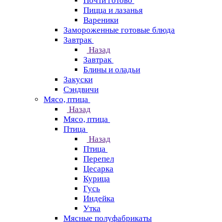
Почти готово
Пицца и лазанья
Вареники
Замороженные готовые блюда
Завтрак
Назад
Завтрак
Блины и оладьи
Закуски
Сэндвичи
Мясо, птица
Назад
Мясо, птица
Птица
Назад
Птица
Перепел
Цесарка
Курица
Гусь
Индейка
Утка
Мясные полуфабрикаты