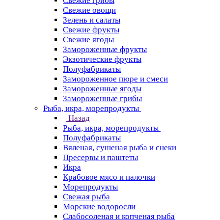
Свежие грибы
Свежие овощи
Зелень и салаты
Свежие фрукты
Свежие ягоды
Замороженные фрукты
Экзотические фрукты
Полуфабрикаты
Замороженное пюре и смеси
Замороженные ягоды
Замороженные грибы
Рыба, икра, морепродукты
Назад
Рыба, икра, морепродукты
Полуфабрикаты
Вяленая, сушеная рыба и снеки
Пресервы и паштеты
Икра
Крабовое мясо и палочки
Морепродукты
Свежая рыба
Морские водоросли
Слабосоленая и копченая рыба