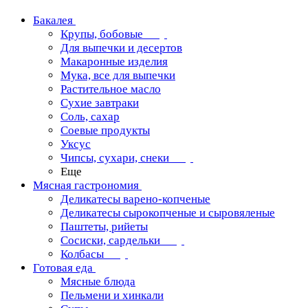
Бакалея
Крупы, бобовые
Для выпечки и десертов
Макаронные изделия
Мука, все для выпечки
Растительное масло
Сухие завтраки
Соль, сахар
Соевые продукты
Уксус
Чипсы, сухари, снеки
Еще
Мясная гастрономия
Деликатесы варено-копченые
Деликатесы сырокопченые и сыровяленые
Паштеты, рийеты
Сосиски, сардельки
Колбасы
Готовая еда
Мясные блюда
Пельмени и хинкали