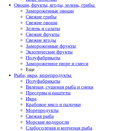
Овощи, фрукты, ягоды, зелень, грибы
Замороженные овощи
Свежие грибы
Свежие овощи
Зелень и салаты
Свежие фрукты
Свежие ягоды
Замороженные фрукты
Экзотические фрукты
Полуфабрикаты
Замороженное пюре и смеси
Еще
Рыба, икра, морепродукты
Полуфабрикаты
Вяленая, сушеная рыба и снеки
Пресервы и паштеты
Икра
Крабовое мясо и палочки
Морепродукты
Свежая рыба
Морские водоросли
Слабосоленая и копченая рыба