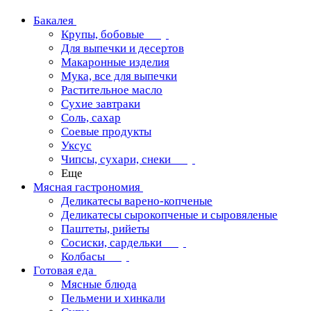
Бакалея
Крупы, бобовые
Для выпечки и десертов
Макаронные изделия
Мука, все для выпечки
Растительное масло
Сухие завтраки
Соль, сахар
Соевые продукты
Уксус
Чипсы, сухари, снеки
Еще
Мясная гастрономия
Деликатесы варено-копченые
Деликатесы сырокопченые и сыровяленые
Паштеты, рийеты
Сосиски, сардельки
Колбасы
Готовая еда
Мясные блюда
Пельмени и хинкали