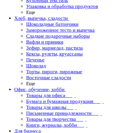
Кухонный текстиль
Упаковка и обработка продуктов
Еще
Хлеб, выпечка, сладости
Шоколадные батончики
Замороженное тесто и выпечка
Сладкие подарочные наборы
Вафли и пряники
Зефир, мармелад, пастила
Кексы, рулеты, круассаны
Печенье
Шоколад
Торты, пироги, пирожные
Восточные сладости
Еще
Офис, обучение, хобби
Товары для офиса
Бумага и бумажная продукция
Товары для школы
Письменные принадлежности
Товары для творчества
Книги, журналы, хобби
Для бизнеса