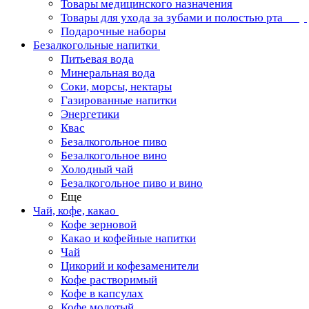
Товары медицинского назначения
Товары для ухода за зубами и полостью рта
Подарочные наборы
Безалкогольные напитки
Питьевая вода
Минеральная вода
Соки, морсы, нектары
Газированные напитки
Энергетики
Квас
Безалкогольное пиво
Безалкогольное вино
Холодный чай
Безалкогольное пиво и вино
Еще
Чай, кофе, какао
Кофе зерновой
Какао и кофейные напитки
Чай
Цикорий и кофезаменители
Кофе растворимый
Кофе в капсулах
Кофе молотый