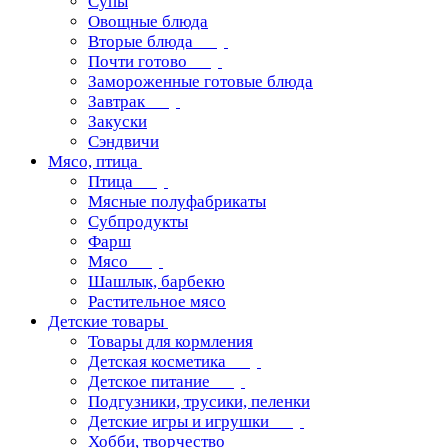
Супы
Овощные блюда
Вторые блюда
Почти готово
Замороженные готовые блюда
Завтрак
Закуски
Сэндвичи
Мясо, птица
Птица
Мясные полуфабрикаты
Субпродукты
Фарш
Мясо
Шашлык, барбекю
Растительное мясо
Детские товары
Товары для кормления
Детская косметика
Детское питание
Подгузники, трусики, пеленки
Детские игры и игрушки
Хобби, творчество