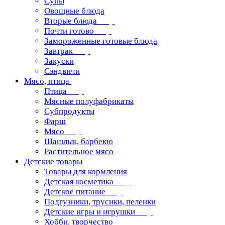
Супы
Овощные блюда
Вторые блюда
Почти готово
Замороженные готовые блюда
Завтрак
Закуски
Сэндвичи
Мясо, птица
Птица
Мясные полуфабрикаты
Субпродукты
Фарш
Мясо
Шашлык, барбекю
Растительное мясо
Детские товары
Товары для кормления
Детская косметика
Детское питание
Подгузники, трусики, пеленки
Детские игры и игрушки
Хобби, творчество