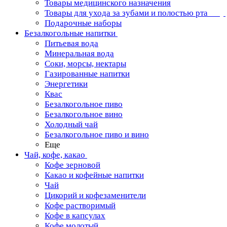
Товары медицинского назначения
Товары для ухода за зубами и полостью рта
Подарочные наборы
Безалкогольные напитки
Питьевая вода
Минеральная вода
Соки, морсы, нектары
Газированные напитки
Энергетики
Квас
Безалкогольное пиво
Безалкогольное вино
Холодный чай
Безалкогольное пиво и вино
Еще
Чай, кофе, какао
Кофе зерновой
Какао и кофейные напитки
Чай
Цикорий и кофезаменители
Кофе растворимый
Кофе в капсулах
Кофе молотый