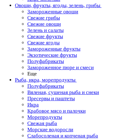
Овощи, фрукты, ягоды, зелень, грибы
Замороженные овощи
Свежие грибы
Свежие овощи
Зелень и салаты
Свежие фрукты
Свежие ягоды
Замороженные фрукты
Экзотические фрукты
Полуфабрикаты
Замороженное пюре и смеси
Еще
Рыба, икра, морепродукты
Полуфабрикаты
Вяленая, сушеная рыба и снеки
Пресервы и паштеты
Икра
Крабовое мясо и палочки
Морепродукты
Свежая рыба
Морские водоросли
Слабосоленая и копченая рыба