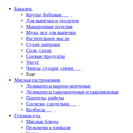
Бакалея
Крупы, бобовые
Для выпечки и десертов
Макаронные изделия
Мука, все для выпечки
Растительное масло
Сухие завтраки
Соль, сахар
Соевые продукты
Уксус
Чипсы, сухари, снеки
Еще
Мясная гастрономия
Деликатесы варено-копченые
Деликатесы сырокопченые и сыровяленые
Паштеты, рийеты
Сосиски, сардельки
Колбасы
Готовая еда
Мясные блюда
Пельмени и хинкали