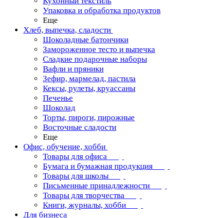
Кухонный текстиль
Упаковка и обработка продуктов
Еще
Хлеб, выпечка, сладости
Шоколадные батончики
Замороженное тесто и выпечка
Сладкие подарочные наборы
Вафли и пряники
Зефир, мармелад, пастила
Кексы, рулеты, круассаны
Печенье
Шоколад
Торты, пироги, пирожные
Восточные сладости
Еще
Офис, обучение, хобби
Товары для офиса
Бумага и бумажная продукция
Товары для школы
Письменные принадлежности
Товары для творчества
Книги, журналы, хобби
Для бизнеса