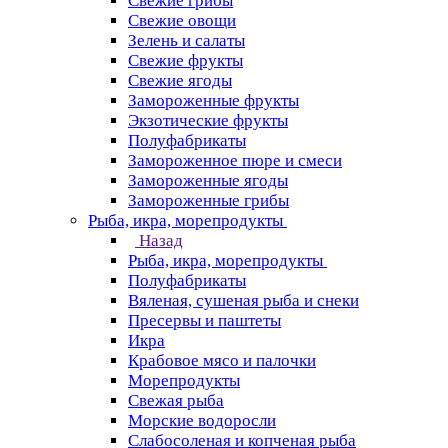
Свежие грибы
Свежие овощи
Зелень и салаты
Свежие фрукты
Свежие ягоды
Замороженные фрукты
Экзотические фрукты
Полуфабрикаты
Замороженное пюре и смеси
Замороженные ягоды
Замороженные грибы
Рыба, икра, морепродукты
Назад
Рыба, икра, морепродукты
Полуфабрикаты
Вяленая, сушеная рыба и снеки
Пресервы и паштеты
Икра
Крабовое мясо и палочки
Морепродукты
Свежая рыба
Морские водоросли
Слабосоленая и копченая рыба