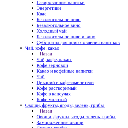
Газированные напитки
Энергетики
Квас
Безалкогольное пиво
Безалкогольное вино
Холодный чай
Безалкогольное пиво и вино
Субстраты для приготовления напитков
Чай, кофе, какао
Назад
Чай, кофе, какао
Кофе зерновой
Какао и кофейные напитки
Чай
Цикорий и кофезаменители
Кофе растворимый
Кофе в капсулах
Кофе молотый
Овощи, фрукты, ягоды, зелень, грибы
Назад
Овощи, фрукты, ягоды, зелень, грибы
Замороженные овощи