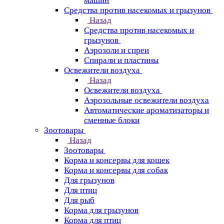
машин
Средства против насекомых и грызунов
Назад
Средства против насекомых и
грызунов
Аэрозоли и спреи
Спирали и пластины
Освежители воздуха
Назад
Освежители воздуха
Аэрозольные освежители воздуха
Автоматические ароматизаторы и
сменные блоки
Зоотовары
Назад
Зоотовары
Корма и консервы для кошек
Корма и консервы для собак
Для грызунов
Для птиц
Для рыб
Корма для грызунов
Корма для птиц