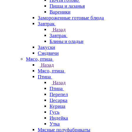
Почти готово
Пицца и лазанья
Вареники
Замороженные готовые блюда
Завтрак
Назад
Завтрак
Блины и оладьи
Закуски
Сэндвичи
Мясо, птица
Назад
Мясо, птица
Птица
Назад
Птица
Перепел
Цесарка
Курица
Гусь
Индейка
Утка
Мясные полуфабрикаты