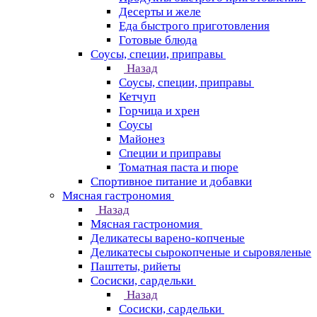
Десерты и желе
Еда быстрого приготовления
Готовые блюда
Соусы, специи, приправы
Назад
Соусы, специи, приправы
Кетчуп
Горчица и хрен
Соусы
Майонез
Специи и приправы
Томатная паста и пюре
Спортивное питание и добавки
Мясная гастрономия
Назад
Мясная гастрономия
Деликатесы варено-копченые
Деликатесы сырокопченые и сыровяленые
Паштеты, рийеты
Сосиски, сардельки
Назад
Сосиски, сардельки