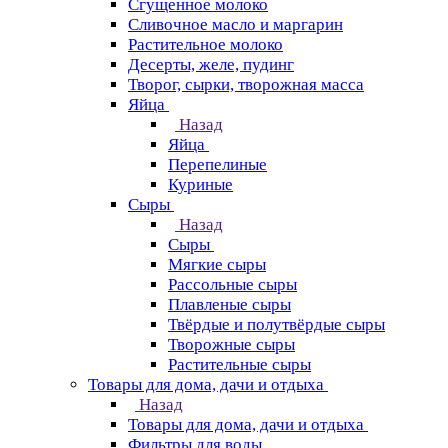
Сгущенное молоко
Сливочное масло и маргарин
Растительное молоко
Десерты, желе, пудинг
Творог, сырки, творожная масса
Яйца
Назад
Яйца
Перепелиные
Куриные
Сыры
Назад
Сыры
Мягкие сыры
Рассольные сыры
Плавленые сыры
Твёрдые и полутвёрдые сыры
Творожные сыры
Растительные сыры
Товары для дома, дачи и отдыха
Назад
Товары для дома, дачи и отдыха
Фильтры для воды