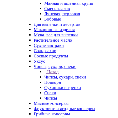
Манная и пшенная крупа
Смесь злаков
Ячневая, перловая
Бобовые
Для выпечки и десертов
Макаронные изделия
Мука, все для выпечки
Растительное масло
Сухие завтраки
Соль, сахар
Соевые продукты
Уксус
Чипсы, сухари, снеки
Назад
Чипсы, сухари, снеки
Попкорн
Сухарики и гренки
Снеки
Чипсы
Мясные консервы
Фруктовые и ягодные консервы
Грибные консервы