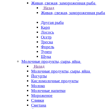
Живая, свежая, замороженная рыба
Назад
Живая, свежая, замороженная рыба
Другая рыба
Карп
Лосось
Осетр
Треска
Форель
Тунец
Щука
Молочные продукты, сыры, яйца
Назад
Молочные продукты, сыры, яйца
Йогурты
Кисломолочные продукты
Молоко
Молочные напитки
Мороженое
Сливки
Сметана