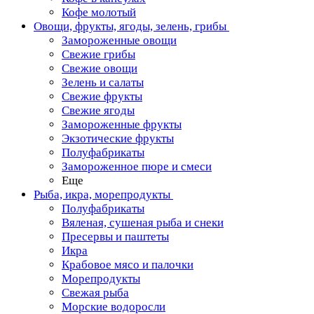
Кофе молотый
Овощи, фрукты, ягоды, зелень, грибы
Замороженные овощи
Свежие грибы
Свежие овощи
Зелень и салаты
Свежие фрукты
Свежие ягоды
Замороженные фрукты
Экзотические фрукты
Полуфабрикаты
Замороженное пюре и смеси
Еще
Рыба, икра, морепродукты
Полуфабрикаты
Вяленая, сушеная рыба и снеки
Пресервы и паштеты
Икра
Крабовое мясо и палочки
Морепродукты
Свежая рыба
Морские водоросли