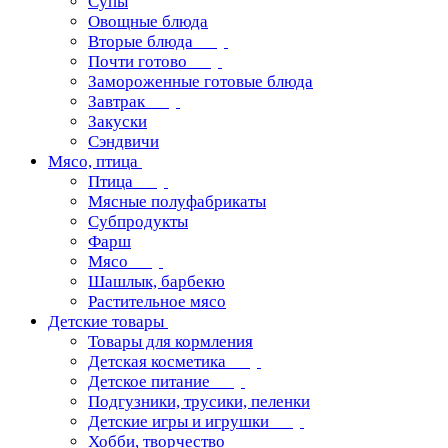
Супы
Овощные блюда
Вторые блюда
Почти готово
Замороженные готовые блюда
Завтрак
Закуски
Сэндвичи
Мясо, птица
Птица
Мясные полуфабрикаты
Субпродукты
Фарш
Мясо
Шашлык, барбекю
Растительное мясо
Детские товары
Товары для кормления
Детская косметика
Детское питание
Подгузники, трусики, пеленки
Детские игры и игрушки
Хобби, творчество