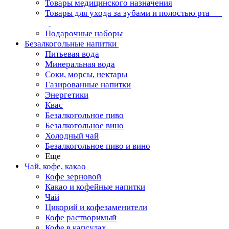
Товары медицинского назначения
Товары для ухода за зубами и полостью рта
Подарочные наборы
Безалкогольные напитки
Питьевая вода
Минеральная вода
Соки, морсы, нектары
Газированные напитки
Энергетики
Квас
Безалкогольное пиво
Безалкогольное вино
Холодный чай
Безалкогольное пиво и вино
Еще
Чай, кофе, какао
Кофе зерновой
Какао и кофейные напитки
Чай
Цикорий и кофезаменители
Кофе растворимый
Кофе в капсулах