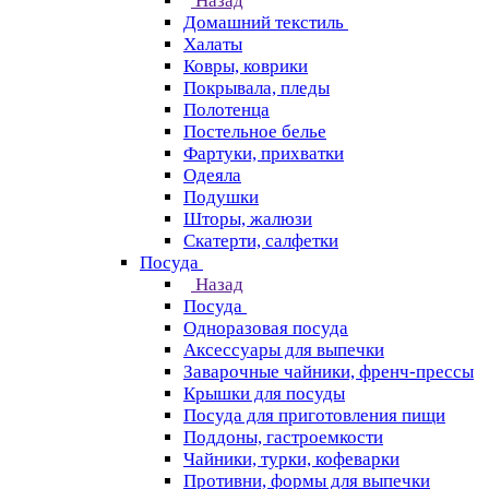
Назад
Домашний текстиль
Халаты
Ковры, коврики
Покрывала, пледы
Полотенца
Постельное белье
Фартуки, прихватки
Одеяла
Подушки
Шторы, жалюзи
Скатерти, салфетки
Посуда
Назад
Посуда
Одноразовая посуда
Аксессуары для выпечки
Заварочные чайники, френч-прессы
Крышки для посуды
Посуда для приготовления пищи
Поддоны, гастроемкости
Чайники, турки, кофеварки
Противни, формы для выпечки