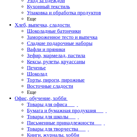
Уход за одеждой
Кухонный текстиль
Упаковка и обработка продуктов
Еще
Хлеб, выпечка, сладости
Шоколадные батончики
Замороженное тесто и выпечка
Сладкие подарочные наборы
Вафли и пряники
Зефир, мармелад, пастила
Кексы, рулеты, круассаны
Печенье
Шоколад
Торты, пироги, пирожные
Восточные сладости
Еще
Офис, обучение, хобби
Товары для офиса
Бумага и бумажная продукция
Товары для школы
Письменные принадлежности
Товары для творчества
Книги, журналы, хобби