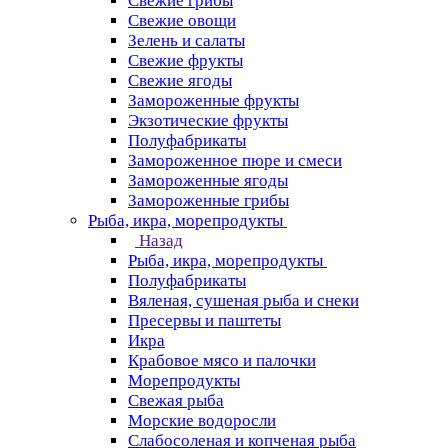
Свежие грибы
Свежие овощи
Зелень и салаты
Свежие фрукты
Свежие ягоды
Замороженные фрукты
Экзотические фрукты
Полуфабрикаты
Замороженное пюре и смеси
Замороженные ягоды
Замороженные грибы
Рыба, икра, морепродукты
Назад
Рыба, икра, морепродукты
Полуфабрикаты
Вяленая, сушеная рыба и снеки
Пресервы и паштеты
Икра
Крабовое мясо и палочки
Морепродукты
Свежая рыба
Морские водоросли
Слабосоленая и копченая рыба