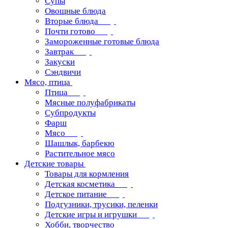
Супы
Овощные блюда
Вторые блюда
Почти готово
Замороженные готовые блюда
Завтрак
Закуски
Сэндвичи
Мясо, птица
Птица
Мясные полуфабрикаты
Субпродукты
Фарш
Мясо
Шашлык, барбекю
Растительное мясо
Детские товары
Товары для кормления
Детская косметика
Детское питание
Подгузники, трусики, пеленки
Детские игры и игрушки
Хобби, творчество