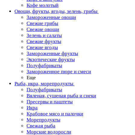
Кофе молотый
Овощи, фрукты, ягоды, зелень, грибы
Замороженные овощи
Свежие грибы
Свежие овощи
Зелень и салаты
Свежие фрукты
Свежие ягоды
Замороженные фрукты
Экзотические фрукты
Полуфабрикаты
Замороженное пюре и смеси
Еще
Рыба, икра, морепродукты
Полуфабрикаты
Вяленая, сушеная рыба и снеки
Пресервы и паштеты
Икра
Крабовое мясо и палочки
Морепродукты
Свежая рыба
Морские водоросли