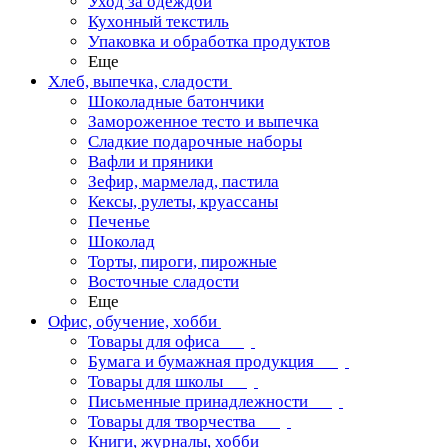
Уход за одеждой
Кухонный текстиль
Упаковка и обработка продуктов
Еще
Хлеб, выпечка, сладости
Шоколадные батончики
Замороженное тесто и выпечка
Сладкие подарочные наборы
Вафли и пряники
Зефир, мармелад, пастила
Кексы, рулеты, круассаны
Печенье
Шоколад
Торты, пироги, пирожные
Восточные сладости
Еще
Офис, обучение, хобби
Товары для офиса
Бумага и бумажная продукция
Товары для школы
Письменные принадлежности
Товары для творчества
Книги, журналы, хобби