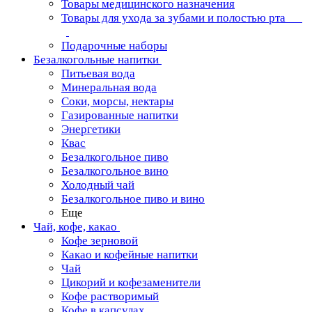
Товары медицинского назначения
Товары для ухода за зубами и полостью рта
Подарочные наборы
Безалкогольные напитки
Питьевая вода
Минеральная вода
Соки, морсы, нектары
Газированные напитки
Энергетики
Квас
Безалкогольное пиво
Безалкогольное вино
Холодный чай
Безалкогольное пиво и вино
Еще
Чай, кофе, какао
Кофе зерновой
Какао и кофейные напитки
Чай
Цикорий и кофезаменители
Кофе растворимый
Кофе в капсулах