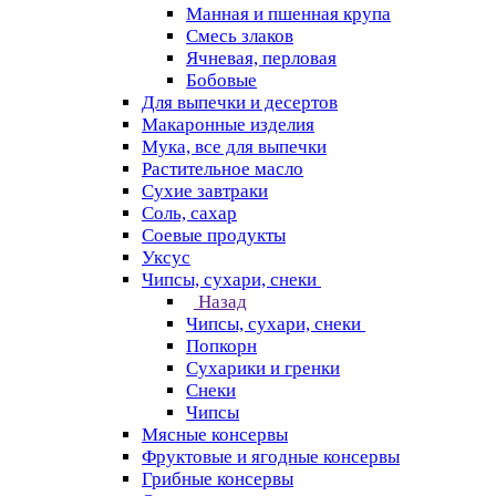
Манная и пшенная крупа
Смесь злаков
Ячневая, перловая
Бобовые
Для выпечки и десертов
Макаронные изделия
Мука, все для выпечки
Растительное масло
Сухие завтраки
Соль, сахар
Соевые продукты
Уксус
Чипсы, сухари, снеки
Назад
Чипсы, сухари, снеки
Попкорн
Сухарики и гренки
Снеки
Чипсы
Мясные консервы
Фруктовые и ягодные консервы
Грибные консервы