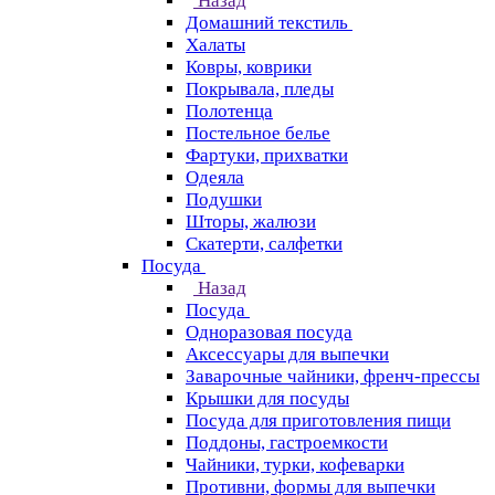
Назад
Домашний текстиль
Халаты
Ковры, коврики
Покрывала, пледы
Полотенца
Постельное белье
Фартуки, прихватки
Одеяла
Подушки
Шторы, жалюзи
Скатерти, салфетки
Посуда
Назад
Посуда
Одноразовая посуда
Аксессуары для выпечки
Заварочные чайники, френч-прессы
Крышки для посуды
Посуда для приготовления пищи
Поддоны, гастроемкости
Чайники, турки, кофеварки
Противни, формы для выпечки