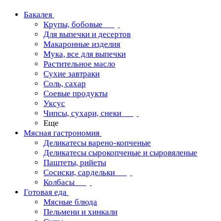
Бакалея
Крупы, бобовые
Для выпечки и десертов
Макаронные изделия
Мука, все для выпечки
Растительное масло
Сухие завтраки
Соль, сахар
Соевые продукты
Уксус
Чипсы, сухари, снеки
Еще
Мясная гастрономия
Деликатесы варено-копченые
Деликатесы сырокопченые и сыровяленые
Паштеты, рийеты
Сосиски, сардельки
Колбасы
Готовая еда
Мясные блюда
Пельмени и хинкали