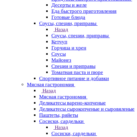
Десерты и желе
Еда быстрого приготовления
Готовые блюда
Соусы, специи, приправы
Назад
Соусы, специи, приправы
Кетчуп
Горчица и хрен
Соусы
Майонез
Специи и приправы
Томатная паста и пюре
Спортивное питание и добавки
Мясная гастрономия
Назад
Мясная гастрономия
Деликатесы варено-копченые
Деликатесы сырокопченые и сыровяленые
Паштеты, рийеты
Сосиски, сардельки
Назад
Сосиски, сардельки