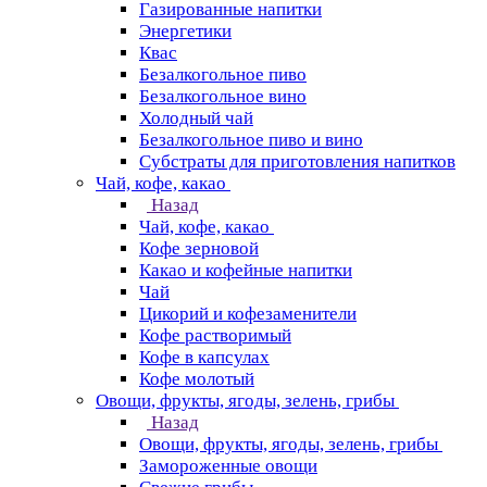
Газированные напитки
Энергетики
Квас
Безалкогольное пиво
Безалкогольное вино
Холодный чай
Безалкогольное пиво и вино
Субстраты для приготовления напитков
Чай, кофе, какао
Назад
Чай, кофе, какао
Кофе зерновой
Какао и кофейные напитки
Чай
Цикорий и кофезаменители
Кофе растворимый
Кофе в капсулах
Кофе молотый
Овощи, фрукты, ягоды, зелень, грибы
Назад
Овощи, фрукты, ягоды, зелень, грибы
Замороженные овощи