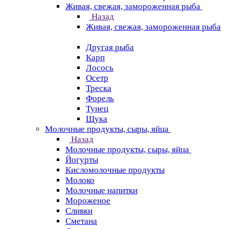
Живая, свежая, замороженная рыба
Назад
Живая, свежая, замороженная рыба
Другая рыба
Карп
Лосось
Осетр
Треска
Форель
Тунец
Щука
Молочные продукты, сыры, яйца
Назад
Молочные продукты, сыры, яйца
Йогурты
Кисломолочные продукты
Молоко
Молочные напитки
Мороженое
Сливки
Сметана