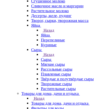
Сгущенное молоко
Сливочное масло и маргарин
Растительное молоко
Десерты, желе, пудинг
Творог, сырки, творожная масса
Яйца
Назад
Яйца
Перепелиные
Куриные
Сыры
Назад
Сыры
Мягкие сыры
Рассольные сыры
Плавленые сыры
Твёрдые и полутвёрдые сыры
Творожные сыры
Растительные сыры
Товары для дома, дачи и отдыха
Назад
Товары для дома, дачи и отдыха
Фильтры для воды