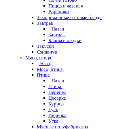
Почти готово
Пицца и лазанья
Вареники
Замороженные готовые блюда
Завтрак
Назад
Завтрак
Блины и оладьи
Закуски
Сэндвичи
Мясо, птица
Назад
Мясо, птица
Птица
Назад
Птица
Перепел
Цесарка
Курица
Гусь
Индейка
Утка
Мясные полуфабрикаты