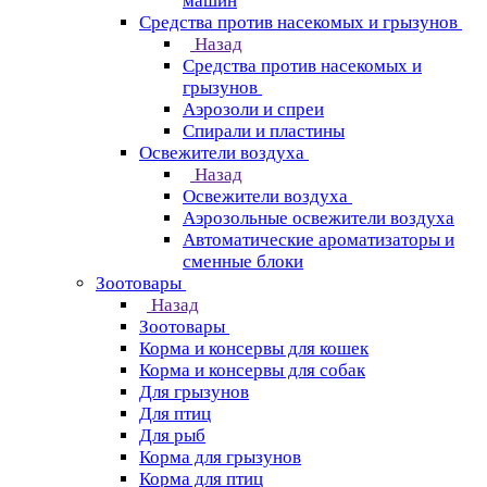
машин
Средства против насекомых и грызунов
Назад
Средства против насекомых и
грызунов
Аэрозоли и спреи
Спирали и пластины
Освежители воздуха
Назад
Освежители воздуха
Аэрозольные освежители воздуха
Автоматические ароматизаторы и
сменные блоки
Зоотовары
Назад
Зоотовары
Корма и консервы для кошек
Корма и консервы для собак
Для грызунов
Для птиц
Для рыб
Корма для грызунов
Корма для птиц