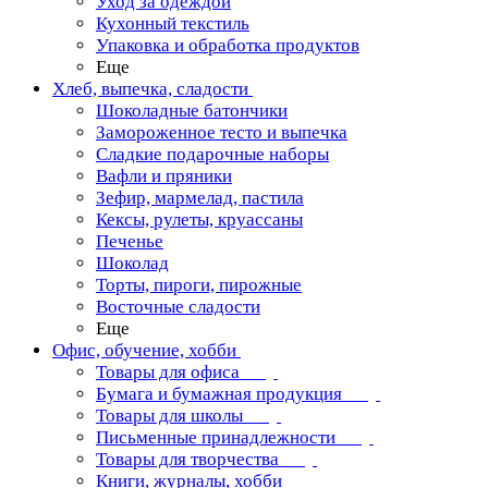
Уход за одеждой
Кухонный текстиль
Упаковка и обработка продуктов
Еще
Хлеб, выпечка, сладости
Шоколадные батончики
Замороженное тесто и выпечка
Сладкие подарочные наборы
Вафли и пряники
Зефир, мармелад, пастила
Кексы, рулеты, круассаны
Печенье
Шоколад
Торты, пироги, пирожные
Восточные сладости
Еще
Офис, обучение, хобби
Товары для офиса
Бумага и бумажная продукция
Товары для школы
Письменные принадлежности
Товары для творчества
Книги, журналы, хобби