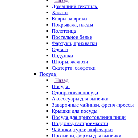
Назад
Домашний текстиль
Халаты
Ковры, коврики
Покрывала, пледы
Полотенца
Постельное белье
Фартуки, прихватки
Одеяла
Подушки
Шторы, жалюзи
Скатерти, салфетки
Посуда
Назад
Посуда
Одноразовая посуда
Аксессуары для выпечки
Заварочные чайники, френч-прессы
Крышки для посуды
Посуда для приготовления пищи
Поддоны, гастроемкости
Чайники, турки, кофеварки
Противни, формы для выпечки