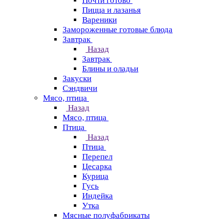
Почти готово
Пицца и лазанья
Вареники
Замороженные готовые блюда
Завтрак
Назад
Завтрак
Блины и оладьи
Закуски
Сэндвичи
Мясо, птица
Назад
Мясо, птица
Птица
Назад
Птица
Перепел
Цесарка
Курица
Гусь
Индейка
Утка
Мясные полуфабрикаты