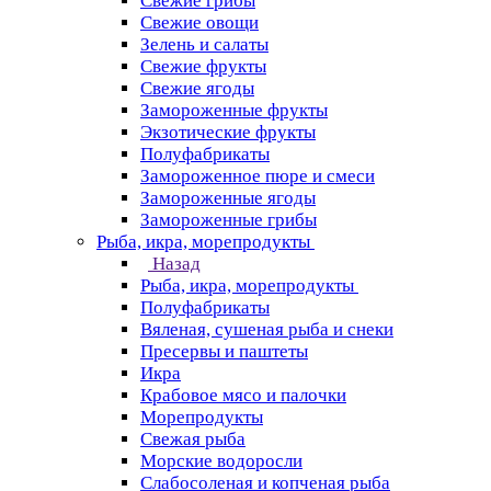
Свежие грибы
Свежие овощи
Зелень и салаты
Свежие фрукты
Свежие ягоды
Замороженные фрукты
Экзотические фрукты
Полуфабрикаты
Замороженное пюре и смеси
Замороженные ягоды
Замороженные грибы
Рыба, икра, морепродукты
Назад
Рыба, икра, морепродукты
Полуфабрикаты
Вяленая, сушеная рыба и снеки
Пресервы и паштеты
Икра
Крабовое мясо и палочки
Морепродукты
Свежая рыба
Морские водоросли
Слабосоленая и копченая рыба