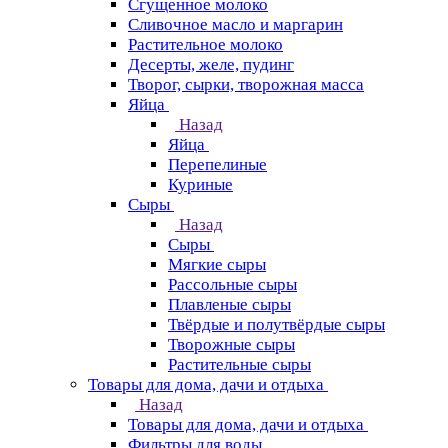
Сгущенное молоко
Сливочное масло и маргарин
Растительное молоко
Десерты, желе, пудинг
Творог, сырки, творожная масса
Яйца
Назад
Яйца
Перепелиные
Куриные
Сыры
Назад
Сыры
Мягкие сыры
Рассольные сыры
Плавленые сыры
Твёрдые и полутвёрдые сыры
Творожные сыры
Растительные сыры
Товары для дома, дачи и отдыха
Назад
Товары для дома, дачи и отдыха
Фильтры для воды