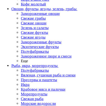
Кофе молотый
Овощи, фрукты, ягоды, зелень, грибы
Замороженные овощи
Свежие грибы
Свежие овощи
Зелень и салаты
Свежие фрукты
Свежие ягоды
Замороженные фрукты
Экзотические фрукты
Полуфабрикаты
Замороженное пюре и смеси
Еще
Рыба, икра, морепродукты
Полуфабрикаты
Вяленая, сушеная рыба и снеки
Пресервы и паштеты
Икра
Крабовое мясо и палочки
Морепродукты
Свежая рыба
Морские водоросли