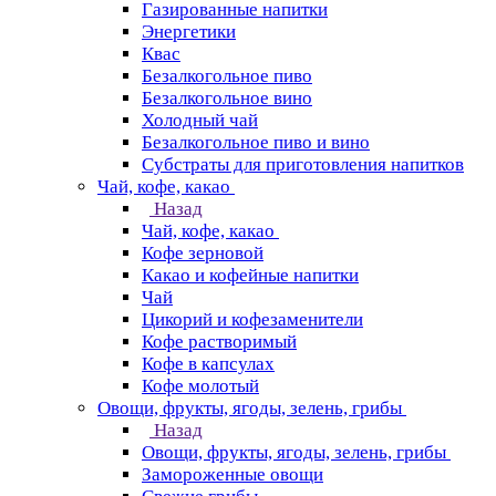
Газированные напитки
Энергетики
Квас
Безалкогольное пиво
Безалкогольное вино
Холодный чай
Безалкогольное пиво и вино
Субстраты для приготовления напитков
Чай, кофе, какао
Назад
Чай, кофе, какао
Кофе зерновой
Какао и кофейные напитки
Чай
Цикорий и кофезаменители
Кофе растворимый
Кофе в капсулах
Кофе молотый
Овощи, фрукты, ягоды, зелень, грибы
Назад
Овощи, фрукты, ягоды, зелень, грибы
Замороженные овощи