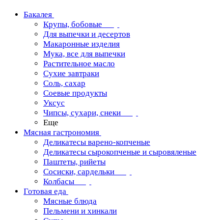
Бакалея
Крупы, бобовые
Для выпечки и десертов
Макаронные изделия
Мука, все для выпечки
Растительное масло
Сухие завтраки
Соль, сахар
Соевые продукты
Уксус
Чипсы, сухари, снеки
Еще
Мясная гастрономия
Деликатесы варено-копченые
Деликатесы сырокопченые и сыровяленые
Паштеты, рийеты
Сосиски, сардельки
Колбасы
Готовая еда
Мясные блюда
Пельмени и хинкали