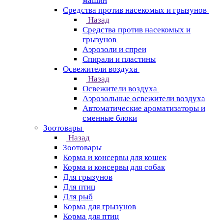
машин
Средства против насекомых и грызунов
Назад
Средства против насекомых и
грызунов
Аэрозоли и спреи
Спирали и пластины
Освежители воздуха
Назад
Освежители воздуха
Аэрозольные освежители воздуха
Автоматические ароматизаторы и
сменные блоки
Зоотовары
Назад
Зоотовары
Корма и консервы для кошек
Корма и консервы для собак
Для грызунов
Для птиц
Для рыб
Корма для грызунов
Корма для птиц