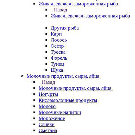
Живая, свежая, замороженная рыба
Назад
Живая, свежая, замороженная рыба
Другая рыба
Карп
Лосось
Осетр
Треска
Форель
Тунец
Щука
Молочные продукты, сыры, яйца
Назад
Молочные продукты, сыры, яйца
Йогурты
Кисломолочные продукты
Молоко
Молочные напитки
Мороженое
Сливки
Сметана