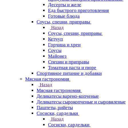
Десерты и желе
Еда быстрого приготовления
Готовые блюда
Соусы, специи, приправы
Назад
Соусы, специи, приправы
Кетчуп
Горчица и хрен
Соусы
Майонез
Специи и приправы
Томатная паста и пюре
Спортивное питание и добавки
Мясная гастрономия
Назад
Мясная гастрономия
Деликатесы варено-копченые
Деликатесы сырокопченые и сыровяленые
Паштеты, рийеты
Сосиски, сардельки
Назад
Сосиски, сардельки