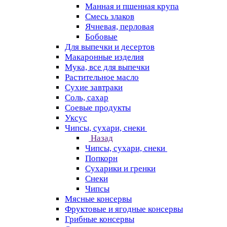
Манная и пшенная крупа
Смесь злаков
Ячневая, перловая
Бобовые
Для выпечки и десертов
Макаронные изделия
Мука, все для выпечки
Растительное масло
Сухие завтраки
Соль, сахар
Соевые продукты
Уксус
Чипсы, сухари, снеки
Назад
Чипсы, сухари, снеки
Попкорн
Сухарики и гренки
Снеки
Чипсы
Мясные консервы
Фруктовые и ягодные консервы
Грибные консервы