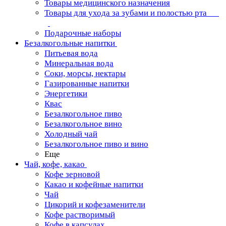
Товары медицинского назначения
Товары для ухода за зубами и полостью рта
Подарочные наборы
Безалкогольные напитки
Питьевая вода
Минеральная вода
Соки, морсы, нектары
Газированные напитки
Энергетики
Квас
Безалкогольное пиво
Безалкогольное вино
Холодный чай
Безалкогольное пиво и вино
Еще
Чай, кофе, какао
Кофе зерновой
Какао и кофейные напитки
Чай
Цикорий и кофезаменители
Кофе растворимый
Кофе в капсулах