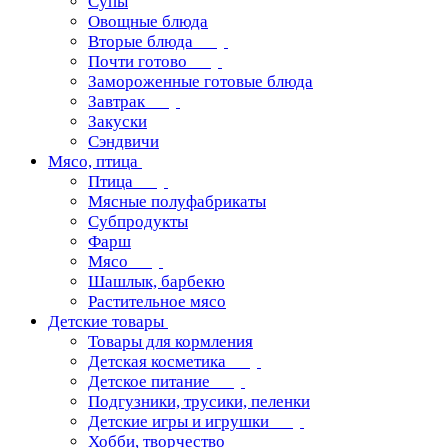
Супы
Овощные блюда
Вторые блюда
Почти готово
Замороженные готовые блюда
Завтрак
Закуски
Сэндвичи
Мясо, птица
Птица
Мясные полуфабрикаты
Субпродукты
Фарш
Мясо
Шашлык, барбекю
Растительное мясо
Детские товары
Товары для кормления
Детская косметика
Детское питание
Подгузники, трусики, пеленки
Детские игры и игрушки
Хобби, творчество