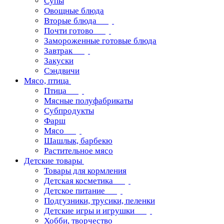
Супы
Овощные блюда
Вторые блюда
Почти готово
Замороженные готовые блюда
Завтрак
Закуски
Сэндвичи
Мясо, птица
Птица
Мясные полуфабрикаты
Субпродукты
Фарш
Мясо
Шашлык, барбекю
Растительное мясо
Детские товары
Товары для кормления
Детская косметика
Детское питание
Подгузники, трусики, пеленки
Детские игры и игрушки
Хобби, творчество