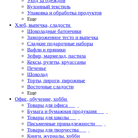
Уход за одеждой
Кухонный текстиль
Упаковка и обработка продуктов
Еще
Хлеб, выпечка, сладости
Шоколадные батончики
Замороженное тесто и выпечка
Сладкие подарочные наборы
Вафли и пряники
Зефир, мармелад, пастила
Кексы, рулеты, круассаны
Печенье
Шоколад
Торты, пироги, пирожные
Восточные сладости
Еще
Офис, обучение, хобби
Товары для офиса
Бумага и бумажная продукция
Товары для школы
Письменные принадлежности
Товары для творчества
Книги, журналы, хобби