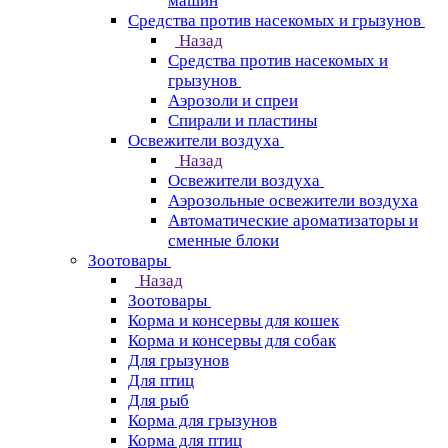
машин
Средства против насекомых и грызунов
Назад
Средства против насекомых и
грызунов
Аэрозоли и спреи
Спирали и пластины
Освежители воздуха
Назад
Освежители воздуха
Аэрозольные освежители воздуха
Автоматические ароматизаторы и
сменные блоки
Зоотовары
Назад
Зоотовары
Корма и консервы для кошек
Корма и консервы для собак
Для грызунов
Для птиц
Для рыб
Корма для грызунов
Корма для птиц