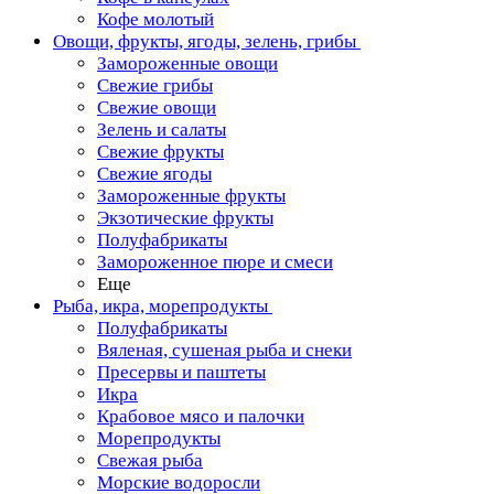
Кофе молотый
Овощи, фрукты, ягоды, зелень, грибы
Замороженные овощи
Свежие грибы
Свежие овощи
Зелень и салаты
Свежие фрукты
Свежие ягоды
Замороженные фрукты
Экзотические фрукты
Полуфабрикаты
Замороженное пюре и смеси
Еще
Рыба, икра, морепродукты
Полуфабрикаты
Вяленая, сушеная рыба и снеки
Пресервы и паштеты
Икра
Крабовое мясо и палочки
Морепродукты
Свежая рыба
Морские водоросли