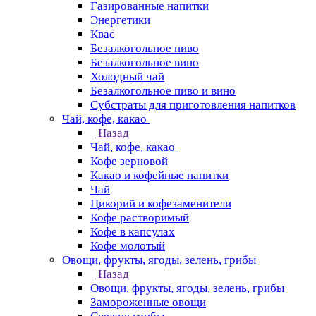
Газированные напитки
Энергетики
Квас
Безалкогольное пиво
Безалкогольное вино
Холодный чай
Безалкогольное пиво и вино
Субстраты для приготовления напитков
Чай, кофе, какао
Назад
Чай, кофе, какао
Кофе зерновой
Какао и кофейные напитки
Чай
Цикорий и кофезаменители
Кофе растворимый
Кофе в капсулах
Кофе молотый
Овощи, фрукты, ягоды, зелень, грибы
Назад
Овощи, фрукты, ягоды, зелень, грибы
Замороженные овощи