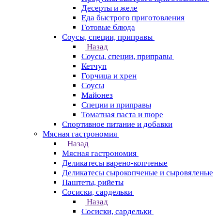
Десерты и желе
Еда быстрого приготовления
Готовые блюда
Соусы, специи, приправы
Назад
Соусы, специи, приправы
Кетчуп
Горчица и хрен
Соусы
Майонез
Специи и приправы
Томатная паста и пюре
Спортивное питание и добавки
Мясная гастрономия
Назад
Мясная гастрономия
Деликатесы варено-копченые
Деликатесы сырокопченые и сыровяленые
Паштеты, рийеты
Сосиски, сардельки
Назад
Сосиски, сардельки