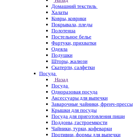
Назад
Домашний текстиль
Халаты
Ковры, коврики
Покрывала, пледы
Полотенца
Постельное белье
Фартуки, прихватки
Одеяла
Подушки
Шторы, жалюзи
Скатерти, салфетки
Посуда
Назад
Посуда
Одноразовая посуда
Аксессуары для выпечки
Заварочные чайники, френч-прессы
Крышки для посуды
Посуда для приготовления пищи
Поддоны, гастроемкости
Чайники, турки, кофеварки
Противни, формы для выпечки