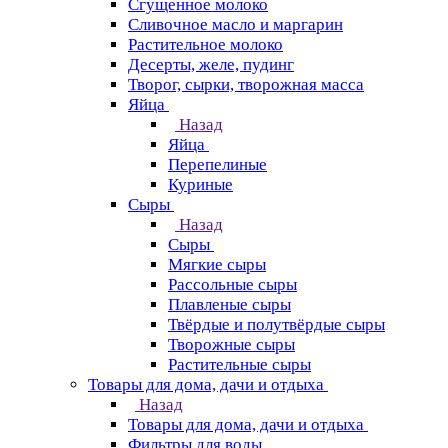
Сгущенное молоко
Сливочное масло и маргарин
Растительное молоко
Десерты, желе, пудинг
Творог, сырки, творожная масса
Яйца
Назад
Яйца
Перепелиные
Куриные
Сыры
Назад
Сыры
Мягкие сыры
Рассольные сыры
Плавленые сыры
Твёрдые и полутвёрдые сыры
Творожные сыры
Растительные сыры
Товары для дома, дачи и отдыха
Назад
Товары для дома, дачи и отдыха
Фильтры для воды