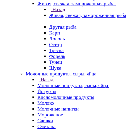
Живая, свежая, замороженная рыба
Назад
Живая, свежая, замороженная рыба
Другая рыба
Карп
Лосось
Осетр
Треска
Форель
Тунец
Щука
Молочные продукты, сыры, яйца
Назад
Молочные продукты, сыры, яйца
Йогурты
Кисломолочные продукты
Молоко
Молочные напитки
Мороженое
Сливки
Сметана