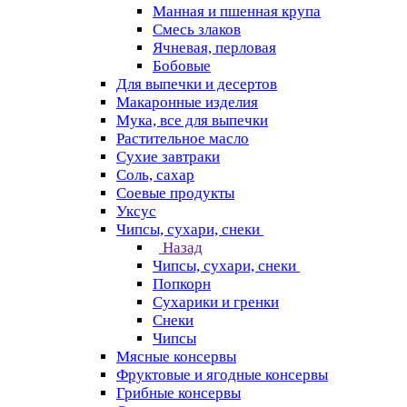
Манная и пшенная крупа
Смесь злаков
Ячневая, перловая
Бобовые
Для выпечки и десертов
Макаронные изделия
Мука, все для выпечки
Растительное масло
Сухие завтраки
Соль, сахар
Соевые продукты
Уксус
Чипсы, сухари, снеки
Назад
Чипсы, сухари, снеки
Попкорн
Сухарики и гренки
Снеки
Чипсы
Мясные консервы
Фруктовые и ягодные консервы
Грибные консервы