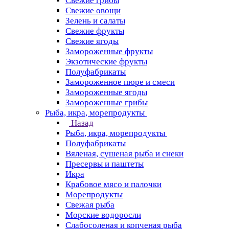
Свежие грибы
Свежие овощи
Зелень и салаты
Свежие фрукты
Свежие ягоды
Замороженные фрукты
Экзотические фрукты
Полуфабрикаты
Замороженное пюре и смеси
Замороженные ягоды
Замороженные грибы
Рыба, икра, морепродукты
Назад
Рыба, икра, морепродукты
Полуфабрикаты
Вяленая, сушеная рыба и снеки
Пресервы и паштеты
Икра
Крабовое мясо и палочки
Морепродукты
Свежая рыба
Морские водоросли
Слабосоленая и копченая рыба