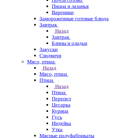
Почти готово
Пицца и лазанья
Вареники
Замороженные готовые блюда
Завтрак
Назад
Завтрак
Блины и оладьи
Закуски
Сэндвичи
Мясо, птица
Назад
Мясо, птица
Птица
Назад
Птица
Перепел
Цесарка
Курица
Гусь
Индейка
Утка
Мясные полуфабрикаты