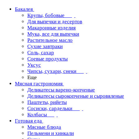
Бакалея
Крупы, бобовые
Для выпечки и десертов
Макаронные изделия
Мука, все для выпечки
Растительное масло
Сухие завтраки
Соль, сахар
Соевые продукты
Уксус
Чипсы, сухари, снеки
Еще
Мясная гастрономия
Деликатесы варено-копченые
Деликатесы сырокопченые и сыровяленые
Паштеты, рийеты
Сосиски, сардельки
Колбасы
Готовая еда
Мясные блюда
Пельмени и хинкали