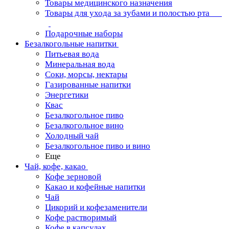
Товары медицинского назначения
Товары для ухода за зубами и полостью рта
Подарочные наборы
Безалкогольные напитки
Питьевая вода
Минеральная вода
Соки, морсы, нектары
Газированные напитки
Энергетики
Квас
Безалкогольное пиво
Безалкогольное вино
Холодный чай
Безалкогольное пиво и вино
Еще
Чай, кофе, какао
Кофе зерновой
Какао и кофейные напитки
Чай
Цикорий и кофезаменители
Кофе растворимый
Кофе в капсулах