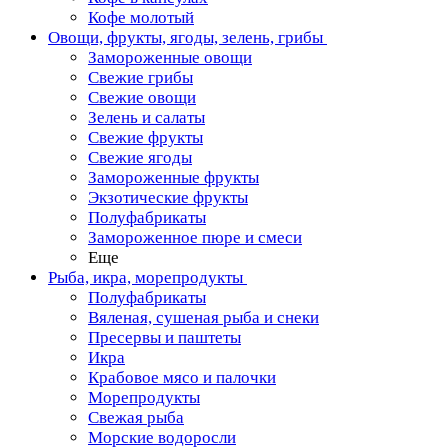
Кофе молотый
Овощи, фрукты, ягоды, зелень, грибы
Замороженные овощи
Свежие грибы
Свежие овощи
Зелень и салаты
Свежие фрукты
Свежие ягоды
Замороженные фрукты
Экзотические фрукты
Полуфабрикаты
Замороженное пюре и смеси
Еще
Рыба, икра, морепродукты
Полуфабрикаты
Вяленая, сушеная рыба и снеки
Пресервы и паштеты
Икра
Крабовое мясо и палочки
Морепродукты
Свежая рыба
Морские водоросли