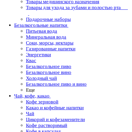
Товары медицинского назначения
Товары для ухода за зубами и полостью рта
Подарочные наборы
Безалкогольные напитки
Питьевая вода
Минеральная вода
Соки, морсы, нектары
Газированные напитки
Энергетики
Квас
Безалкогольное пиво
Безалкогольное вино
Холодный чай
Безалкогольное пиво и вино
Еще
Чай, кофе, какао
Кофе зерновой
Какао и кофейные напитки
Чай
Цикорий и кофезаменители
Кофе растворимый
Кофе в капсулах