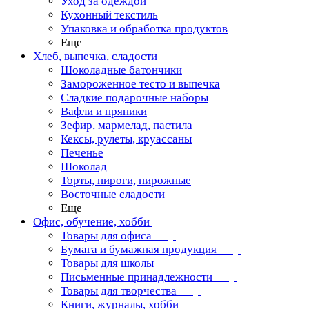
Уход за одеждой
Кухонный текстиль
Упаковка и обработка продуктов
Еще
Хлеб, выпечка, сладости
Шоколадные батончики
Замороженное тесто и выпечка
Сладкие подарочные наборы
Вафли и пряники
Зефир, мармелад, пастила
Кексы, рулеты, круассаны
Печенье
Шоколад
Торты, пироги, пирожные
Восточные сладости
Еще
Офис, обучение, хобби
Товары для офиса
Бумага и бумажная продукция
Товары для школы
Письменные принадлежности
Товары для творчества
Книги, журналы, хобби