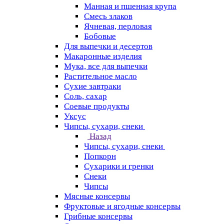
Манная и пшенная крупа
Смесь злаков
Ячневая, перловая
Бобовые
Для выпечки и десертов
Макаронные изделия
Мука, все для выпечки
Растительное масло
Сухие завтраки
Соль, сахар
Соевые продукты
Уксус
Чипсы, сухари, снеки
Назад
Чипсы, сухари, снеки
Попкорн
Сухарики и гренки
Снеки
Чипсы
Мясные консервы
Фруктовые и ягодные консервы
Грибные консервы