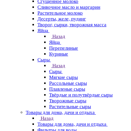
Сгущенное молоко
Сливочное масло и маргарин
Растительное молоко
Десерты, желе, пудинг
Творог, сырки, творожная масса
Яйца
Назад
Яйца
Перепелиные
Куриные
Сыры
Назад
Сыры
Мягкие сыры
Рассольные сыры
Плавленые сыры
Твёрдые и полутвёрдые сыры
Творожные сыры
Растительные сыры
Товары для дома, дачи и отдыха
Назад
Товары для дома, дачи и отдыха
Фильтры для воды