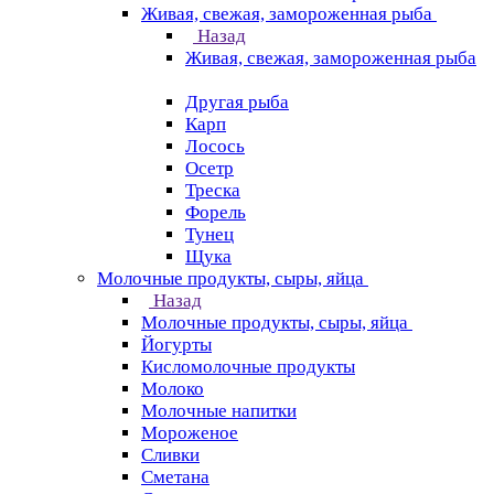
Живая, свежая, замороженная рыба
Назад
Живая, свежая, замороженная рыба
Другая рыба
Карп
Лосось
Осетр
Треска
Форель
Тунец
Щука
Молочные продукты, сыры, яйца
Назад
Молочные продукты, сыры, яйца
Йогурты
Кисломолочные продукты
Молоко
Молочные напитки
Мороженое
Сливки
Сметана