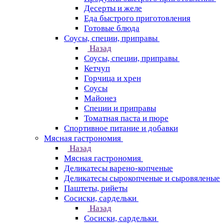
Десерты и желе
Еда быстрого приготовления
Готовые блюда
Соусы, специи, приправы
Назад
Соусы, специи, приправы
Кетчуп
Горчица и хрен
Соусы
Майонез
Специи и приправы
Томатная паста и пюре
Спортивное питание и добавки
Мясная гастрономия
Назад
Мясная гастрономия
Деликатесы варено-копченые
Деликатесы сырокопченые и сыровяленые
Паштеты, рийеты
Сосиски, сардельки
Назад
Сосиски, сардельки