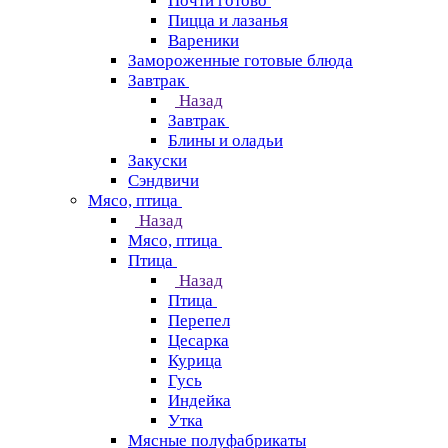
Почти готово
Пицца и лазанья
Вареники
Замороженные готовые блюда
Завтрак
Назад
Завтрак
Блины и оладьи
Закуски
Сэндвичи
Мясо, птица
Назад
Мясо, птица
Птица
Назад
Птица
Перепел
Цесарка
Курица
Гусь
Индейка
Утка
Мясные полуфабрикаты