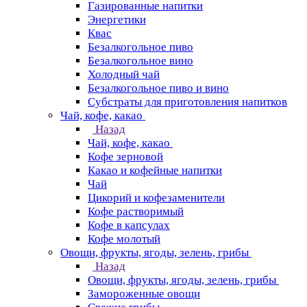
Газированные напитки
Энергетики
Квас
Безалкогольное пиво
Безалкогольное вино
Холодный чай
Безалкогольное пиво и вино
Субстраты для приготовления напитков
Чай, кофе, какао
Назад
Чай, кофе, какао
Кофе зерновой
Какао и кофейные напитки
Чай
Цикорий и кофезаменители
Кофе растворимый
Кофе в капсулах
Кофе молотый
Овощи, фрукты, ягоды, зелень, грибы
Назад
Овощи, фрукты, ягоды, зелень, грибы
Замороженные овощи