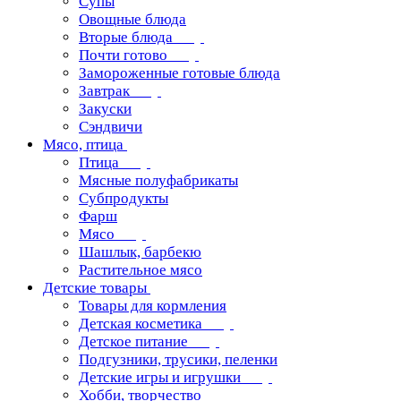
Супы
Овощные блюда
Вторые блюда
Почти готово
Замороженные готовые блюда
Завтрак
Закуски
Сэндвичи
Мясо, птица
Птица
Мясные полуфабрикаты
Субпродукты
Фарш
Мясо
Шашлык, барбекю
Растительное мясо
Детские товары
Товары для кормления
Детская косметика
Детское питание
Подгузники, трусики, пеленки
Детские игры и игрушки
Хобби, творчество