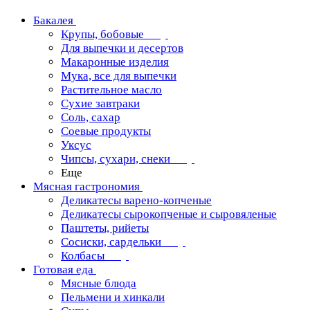
Бакалея
Крупы, бобовые
Для выпечки и десертов
Макаронные изделия
Мука, все для выпечки
Растительное масло
Сухие завтраки
Соль, сахар
Соевые продукты
Уксус
Чипсы, сухари, снеки
Еще
Мясная гастрономия
Деликатесы варено-копченые
Деликатесы сырокопченые и сыровяленые
Паштеты, рийеты
Сосиски, сардельки
Колбасы
Готовая еда
Мясные блюда
Пельмени и хинкали