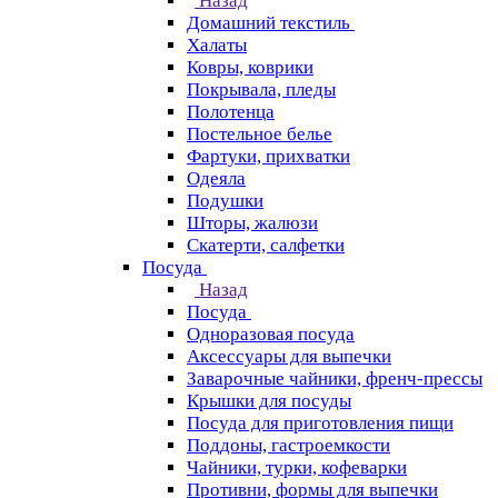
Назад
Домашний текстиль
Халаты
Ковры, коврики
Покрывала, пледы
Полотенца
Постельное белье
Фартуки, прихватки
Одеяла
Подушки
Шторы, жалюзи
Скатерти, салфетки
Посуда
Назад
Посуда
Одноразовая посуда
Аксессуары для выпечки
Заварочные чайники, френч-прессы
Крышки для посуды
Посуда для приготовления пищи
Поддоны, гастроемкости
Чайники, турки, кофеварки
Противни, формы для выпечки