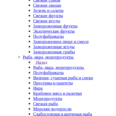
Свежие грибы
Свежие овощи
Зелень и салаты
Свежие фрукты
Свежие ягоды
Замороженные фрукты
Экзотические фрукты
Полуфабрикаты
Замороженное пюре и смеси
Замороженные ягоды
Замороженные грибы
Рыба, икра, морепродукты
Назад
Рыба, икра, морепродукты
Полуфабрикаты
Вяленая, сушеная рыба и снеки
Пресервы и паштеты
Икра
Крабовое мясо и палочки
Морепродукты
Свежая рыба
Морские водоросли
Слабосоленая и копченая рыба