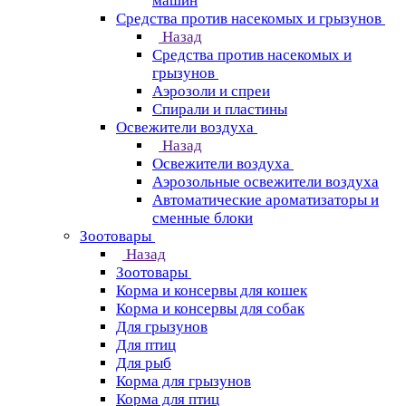
машин
Средства против насекомых и грызунов
Назад
Средства против насекомых и
грызунов
Аэрозоли и спреи
Спирали и пластины
Освежители воздуха
Назад
Освежители воздуха
Аэрозольные освежители воздуха
Автоматические ароматизаторы и
сменные блоки
Зоотовары
Назад
Зоотовары
Корма и консервы для кошек
Корма и консервы для собак
Для грызунов
Для птиц
Для рыб
Корма для грызунов
Корма для птиц