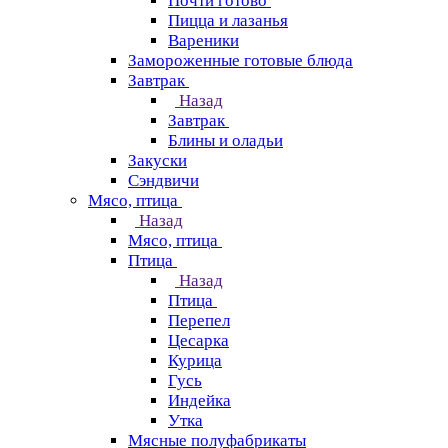
Почти готово
Пицца и лазанья
Вареники
Замороженные готовые блюда
Завтрак
Назад
Завтрак
Блины и оладьи
Закуски
Сэндвичи
Мясо, птица
Назад
Мясо, птица
Птица
Назад
Птица
Перепел
Цесарка
Курица
Гусь
Индейка
Утка
Мясные полуфабрикаты