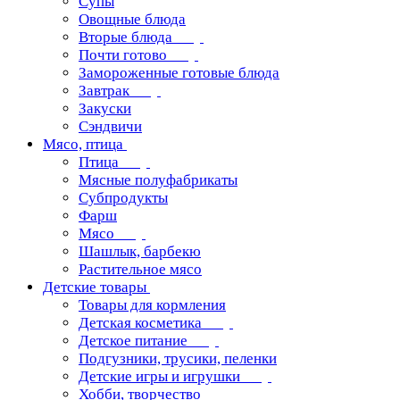
Супы
Овощные блюда
Вторые блюда
Почти готово
Замороженные готовые блюда
Завтрак
Закуски
Сэндвичи
Мясо, птица
Птица
Мясные полуфабрикаты
Субпродукты
Фарш
Мясо
Шашлык, барбекю
Растительное мясо
Детские товары
Товары для кормления
Детская косметика
Детское питание
Подгузники, трусики, пеленки
Детские игры и игрушки
Хобби, творчество