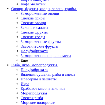
Кофе молотый
Овощи, фрукты, ягоды, зелень, грибы
Замороженные овощи
Свежие грибы
Свежие овощи
Зелень и салаты
Свежие фрукты
Свежие ягоды
Замороженные фрукты
Экзотические фрукты
Полуфабрикаты
Замороженное пюре и смеси
Еще
Рыба, икра, морепродукты
Полуфабрикаты
Вяленая, сушеная рыба и снеки
Пресервы и паштеты
Икра
Крабовое мясо и палочки
Морепродукты
Свежая рыба
Морские водоросли