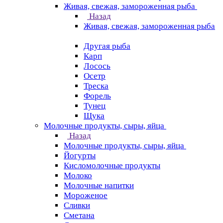
Живая, свежая, замороженная рыба
Назад
Живая, свежая, замороженная рыба
Другая рыба
Карп
Лосось
Осетр
Треска
Форель
Тунец
Щука
Молочные продукты, сыры, яйца
Назад
Молочные продукты, сыры, яйца
Йогурты
Кисломолочные продукты
Молоко
Молочные напитки
Мороженое
Сливки
Сметана