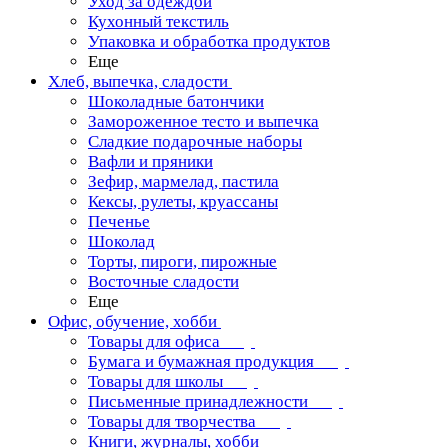
Уход за одеждой
Кухонный текстиль
Упаковка и обработка продуктов
Еще
Хлеб, выпечка, сладости
Шоколадные батончики
Замороженное тесто и выпечка
Сладкие подарочные наборы
Вафли и пряники
Зефир, мармелад, пастила
Кексы, рулеты, круассаны
Печенье
Шоколад
Торты, пироги, пирожные
Восточные сладости
Еще
Офис, обучение, хобби
Товары для офиса
Бумага и бумажная продукция
Товары для школы
Письменные принадлежности
Товары для творчества
Книги, журналы, хобби