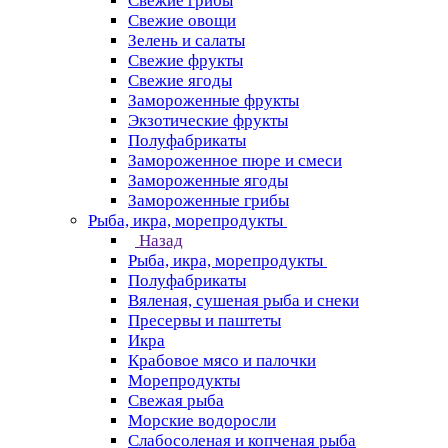
Свежие грибы
Свежие овощи
Зелень и салаты
Свежие фрукты
Свежие ягоды
Замороженные фрукты
Экзотические фрукты
Полуфабрикаты
Замороженное пюре и смеси
Замороженные ягоды
Замороженные грибы
Рыба, икра, морепродукты
Назад
Рыба, икра, морепродукты
Полуфабрикаты
Вяленая, сушеная рыба и снеки
Пресервы и паштеты
Икра
Крабовое мясо и палочки
Морепродукты
Свежая рыба
Морские водоросли
Слабосоленая и копченая рыба