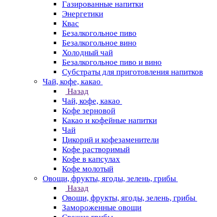
Газированные напитки
Энергетики
Квас
Безалкогольное пиво
Безалкогольное вино
Холодный чай
Безалкогольное пиво и вино
Субстраты для приготовления напитков
Чай, кофе, какао
Назад
Чай, кофе, какао
Кофе зерновой
Какао и кофейные напитки
Чай
Цикорий и кофезаменители
Кофе растворимый
Кофе в капсулах
Кофе молотый
Овощи, фрукты, ягоды, зелень, грибы
Назад
Овощи, фрукты, ягоды, зелень, грибы
Замороженные овощи