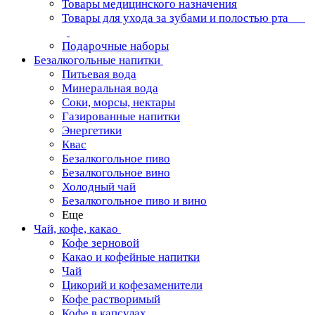
Товары медицинского назначения
Товары для ухода за зубами и полостью рта
Подарочные наборы
Безалкогольные напитки
Питьевая вода
Минеральная вода
Соки, морсы, нектары
Газированные напитки
Энергетики
Квас
Безалкогольное пиво
Безалкогольное вино
Холодный чай
Безалкогольное пиво и вино
Еще
Чай, кофе, какао
Кофе зерновой
Какао и кофейные напитки
Чай
Цикорий и кофезаменители
Кофе растворимый
Кофе в капсулах