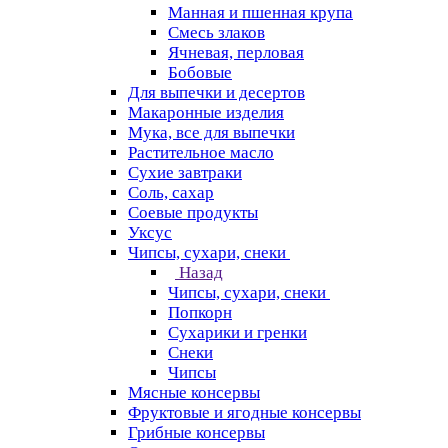
Манная и пшенная крупа
Смесь злаков
Ячневая, перловая
Бобовые
Для выпечки и десертов
Макаронные изделия
Мука, все для выпечки
Растительное масло
Сухие завтраки
Соль, сахар
Соевые продукты
Уксус
Чипсы, сухари, снеки
Назад
Чипсы, сухари, снеки
Попкорн
Сухарики и гренки
Снеки
Чипсы
Мясные консервы
Фруктовые и ягодные консервы
Грибные консервы