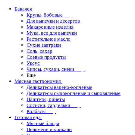
Бакалея
Крупы, бобовые
Для выпечки и десертов
Макаронные изделия
Мука, все для выпечки
Растительное масло
Сухие завтраки
Соль, сахар
Соевые продукты
Уксус
Чипсы, сухари, снеки
Еще
Мясная гастрономия
Деликатесы варено-копченые
Деликатесы сырокопченые и сыровяленые
Паштеты, рийеты
Сосиски, сардельки
Колбасы
Готовая еда
Мясные блюда
Пельмени и хинкали