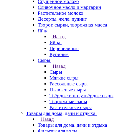
Сгущенное молоко
Сливочное масло и маргарин
Растительное молоко
Десерты, желе, пудинг
Творог, сырки, творожная масса
Яйца
Назад
Яйца
Перепелиные
Куриные
Сыры
Назад
Сыры
Мягкие сыры
Рассольные сыры
Плавленые сыры
Твёрдые и полутвёрдые сыры
Творожные сыры
Растительные сыры
Товары для дома, дачи и отдыха
Назад
Товары для дома, дачи и отдыха
Фильтры для воды