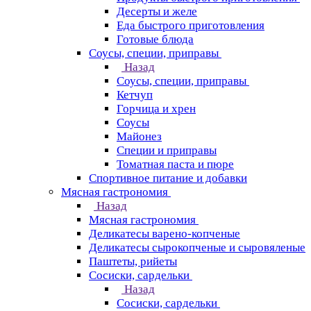
Десерты и желе
Еда быстрого приготовления
Готовые блюда
Соусы, специи, приправы
Назад
Соусы, специи, приправы
Кетчуп
Горчица и хрен
Соусы
Майонез
Специи и приправы
Томатная паста и пюре
Спортивное питание и добавки
Мясная гастрономия
Назад
Мясная гастрономия
Деликатесы варено-копченые
Деликатесы сырокопченые и сыровяленые
Паштеты, рийеты
Сосиски, сардельки
Назад
Сосиски, сардельки