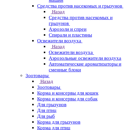
машин
Средства против насекомых и грызунов
Назад
Средства против насекомых и
грызунов
Аэрозоли и спреи
Спирали и пластины
Освежители воздуха
Назад
Освежители воздуха
Аэрозольные освежители воздуха
Автоматические ароматизаторы и
сменные блоки
Зоотовары
Назад
Зоотовары
Корма и консервы для кошек
Корма и консервы для собак
Для грызунов
Для птиц
Для рыб
Корма для грызунов
Корма для птиц