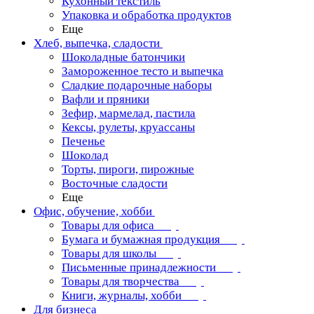
Кухонный текстиль
Упаковка и обработка продуктов
Еще
Хлеб, выпечка, сладости
Шоколадные батончики
Замороженное тесто и выпечка
Сладкие подарочные наборы
Вафли и пряники
Зефир, мармелад, пастила
Кексы, рулеты, круассаны
Печенье
Шоколад
Торты, пироги, пирожные
Восточные сладости
Еще
Офис, обучение, хобби
Товары для офиса
Бумага и бумажная продукция
Товары для школы
Письменные принадлежности
Товары для творчества
Книги, журналы, хобби
Для бизнеса