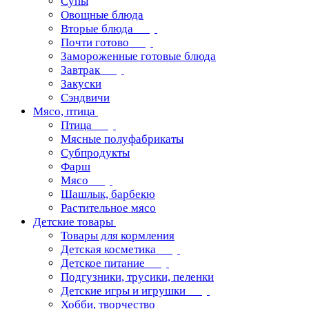
Супы
Овощные блюда
Вторые блюда
Почти готово
Замороженные готовые блюда
Завтрак
Закуски
Сэндвичи
Мясо, птица
Птица
Мясные полуфабрикаты
Субпродукты
Фарш
Мясо
Шашлык, барбекю
Растительное мясо
Детские товары
Товары для кормления
Детская косметика
Детское питание
Подгузники, трусики, пеленки
Детские игры и игрушки
Хобби, творчество