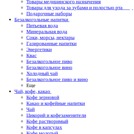
Товары медицинского назначения
Товары для ухода за зубами и полостью рта
Подарочные наборы
Безалкогольные напитки
Питьевая вода
Минеральная вода
Соки, морсы, нектары
Газированные напитки
Энергетики
Квас
Безалкогольное пиво
Безалкогольное вино
Холодный чай
Безалкогольное пиво и вино
Еще
Чай, кофе, какао
Кофе зерновой
Какао и кофейные напитки
Чай
Цикорий и кофезаменители
Кофе растворимый
Кофе в капсулах
Кофе молотый