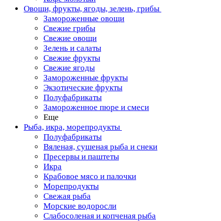
Овощи, фрукты, ягоды, зелень, грибы
Замороженные овощи
Свежие грибы
Свежие овощи
Зелень и салаты
Свежие фрукты
Свежие ягоды
Замороженные фрукты
Экзотические фрукты
Полуфабрикаты
Замороженное пюре и смеси
Еще
Рыба, икра, морепродукты
Полуфабрикаты
Вяленая, сушеная рыба и снеки
Пресервы и паштеты
Икра
Крабовое мясо и палочки
Морепродукты
Свежая рыба
Морские водоросли
Слабосоленая и копченая рыба