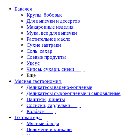
Бакалея
Крупы, бобовые
Для выпечки и десертов
Макаронные изделия
Мука, все для выпечки
Растительное масло
Сухие завтраки
Соль, сахар
Соевые продукты
Уксус
Чипсы, сухари, снеки
Еще
Мясная гастрономия
Деликатесы варено-копченые
Деликатесы сырокопченые и сыровяленые
Паштеты, рийеты
Сосиски, сардельки
Колбасы
Готовая еда
Мясные блюда
Пельмени и хинкали