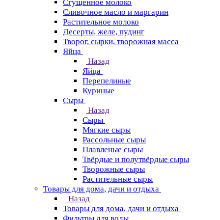
Сгущенное молоко
Сливочное масло и маргарин
Растительное молоко
Десерты, желе, пудинг
Творог, сырки, творожная масса
Яйца
Назад
Яйца
Перепелиные
Куриные
Сыры
Назад
Сыры
Мягкие сыры
Рассольные сыры
Плавленые сыры
Твёрдые и полутвёрдые сыры
Творожные сыры
Растительные сыры
Товары для дома, дачи и отдыха
Назад
Товары для дома, дачи и отдыха
Фильтры для воды