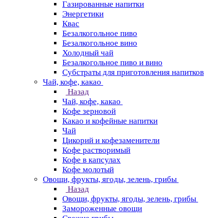
Газированные напитки
Энергетики
Квас
Безалкогольное пиво
Безалкогольное вино
Холодный чай
Безалкогольное пиво и вино
Субстраты для приготовления напитков
Чай, кофе, какао
Назад
Чай, кофе, какао
Кофе зерновой
Какао и кофейные напитки
Чай
Цикорий и кофезаменители
Кофе растворимый
Кофе в капсулах
Кофе молотый
Овощи, фрукты, ягоды, зелень, грибы
Назад
Овощи, фрукты, ягоды, зелень, грибы
Замороженные овощи