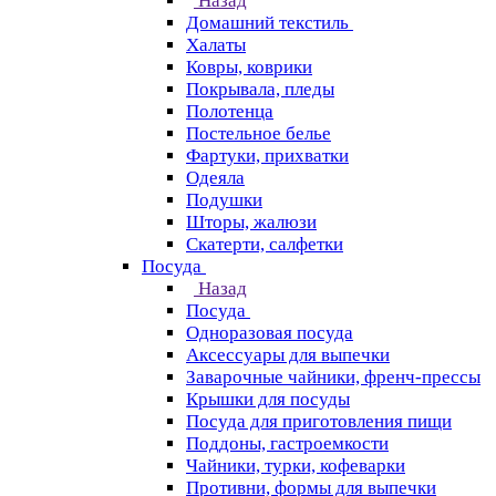
Назад
Домашний текстиль
Халаты
Ковры, коврики
Покрывала, пледы
Полотенца
Постельное белье
Фартуки, прихватки
Одеяла
Подушки
Шторы, жалюзи
Скатерти, салфетки
Посуда
Назад
Посуда
Одноразовая посуда
Аксессуары для выпечки
Заварочные чайники, френч-прессы
Крышки для посуды
Посуда для приготовления пищи
Поддоны, гастроемкости
Чайники, турки, кофеварки
Противни, формы для выпечки