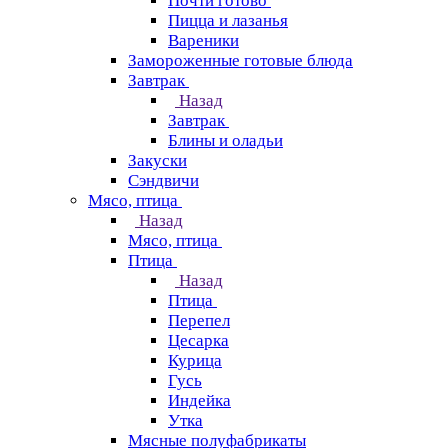
Почти готово
Пицца и лазанья
Вареники
Замороженные готовые блюда
Завтрак
Назад
Завтрак
Блины и оладьи
Закуски
Сэндвичи
Мясо, птица
Назад
Мясо, птица
Птица
Назад
Птица
Перепел
Цесарка
Курица
Гусь
Индейка
Утка
Мясные полуфабрикаты