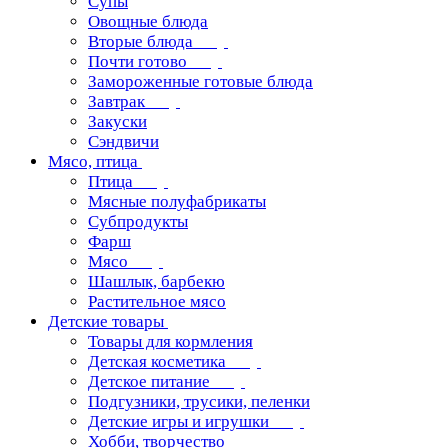
Супы
Овощные блюда
Вторые блюда
Почти готово
Замороженные готовые блюда
Завтрак
Закуски
Сэндвичи
Мясо, птица
Птица
Мясные полуфабрикаты
Субпродукты
Фарш
Мясо
Шашлык, барбекю
Растительное мясо
Детские товары
Товары для кормления
Детская косметика
Детское питание
Подгузники, трусики, пеленки
Детские игры и игрушки
Хобби, творчество