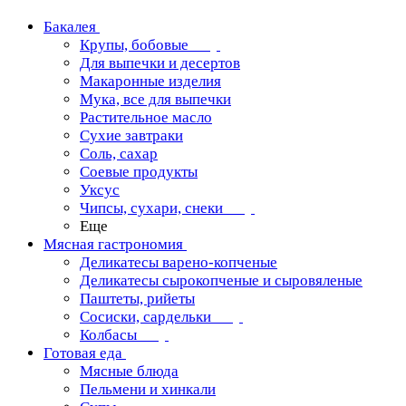
Бакалея
Крупы, бобовые
Для выпечки и десертов
Макаронные изделия
Мука, все для выпечки
Растительное масло
Сухие завтраки
Соль, сахар
Соевые продукты
Уксус
Чипсы, сухари, снеки
Еще
Мясная гастрономия
Деликатесы варено-копченые
Деликатесы сырокопченые и сыровяленые
Паштеты, рийеты
Сосиски, сардельки
Колбасы
Готовая еда
Мясные блюда
Пельмени и хинкали