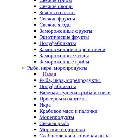
Свежие грибы
Свежие овощи
Зелень и салаты
Свежие фрукты
Свежие ягоды
Замороженные фрукты
Экзотические фрукты
Полуфабрикаты
Замороженное пюре и смеси
Замороженные ягоды
Замороженные грибы
Рыба, икра, морепродукты
Назад
Рыба, икра, морепродукты
Полуфабрикаты
Вяленая, сушеная рыба и снеки
Пресервы и паштеты
Икра
Крабовое мясо и палочки
Морепродукты
Свежая рыба
Морские водоросли
Слабосоленая и копченая рыба