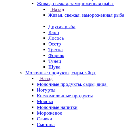
Живая, свежая, замороженная рыба
Назад
Живая, свежая, замороженная рыба
Другая рыба
Карп
Лосось
Осетр
Треска
Форель
Тунец
Щука
Молочные продукты, сыры, яйца
Назад
Молочные продукты, сыры, яйца
Йогурты
Кисломолочные продукты
Молоко
Молочные напитки
Мороженое
Сливки
Сметана