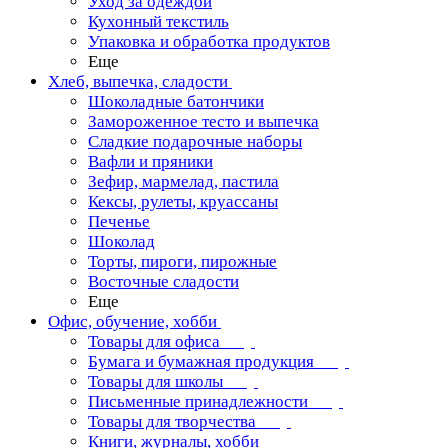
Уход за одеждой
Кухонный текстиль
Упаковка и обработка продуктов
Еще
Хлеб, выпечка, сладости
Шоколадные батончики
Замороженное тесто и выпечка
Сладкие подарочные наборы
Вафли и пряники
Зефир, мармелад, пастила
Кексы, рулеты, круассаны
Печенье
Шоколад
Торты, пироги, пирожные
Восточные сладости
Еще
Офис, обучение, хобби
Товары для офиса
Бумага и бумажная продукция
Товары для школы
Письменные принадлежности
Товары для творчества
Книги, журналы, хобби