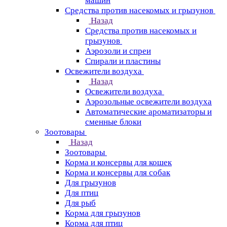
машин
Средства против насекомых и грызунов
Назад
Средства против насекомых и
грызунов
Аэрозоли и спреи
Спирали и пластины
Освежители воздуха
Назад
Освежители воздуха
Аэрозольные освежители воздуха
Автоматические ароматизаторы и
сменные блоки
Зоотовары
Назад
Зоотовары
Корма и консервы для кошек
Корма и консервы для собак
Для грызунов
Для птиц
Для рыб
Корма для грызунов
Корма для птиц