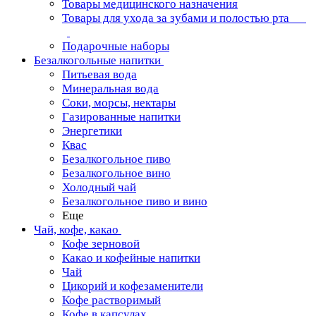
Товары медицинского назначения
Товары для ухода за зубами и полостью рта
Подарочные наборы
Безалкогольные напитки
Питьевая вода
Минеральная вода
Соки, морсы, нектары
Газированные напитки
Энергетики
Квас
Безалкогольное пиво
Безалкогольное вино
Холодный чай
Безалкогольное пиво и вино
Еще
Чай, кофе, какао
Кофе зерновой
Какао и кофейные напитки
Чай
Цикорий и кофезаменители
Кофе растворимый
Кофе в капсулах