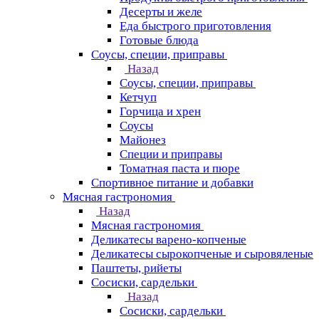
Десерты и желе
Еда быстрого приготовления
Готовые блюда
Соусы, специи, приправы
Назад
Соусы, специи, приправы
Кетчуп
Горчица и хрен
Соусы
Майонез
Специи и приправы
Томатная паста и пюре
Спортивное питание и добавки
Мясная гастрономия
Назад
Мясная гастрономия
Деликатесы варено-копченые
Деликатесы сырокопченые и сыровяленые
Паштеты, рийеты
Сосиски, сардельки
Назад
Сосиски, сардельки