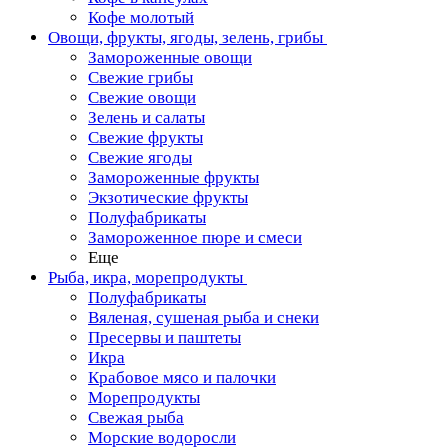
Кофе молотый
Овощи, фрукты, ягоды, зелень, грибы
Замороженные овощи
Свежие грибы
Свежие овощи
Зелень и салаты
Свежие фрукты
Свежие ягоды
Замороженные фрукты
Экзотические фрукты
Полуфабрикаты
Замороженное пюре и смеси
Еще
Рыба, икра, морепродукты
Полуфабрикаты
Вяленая, сушеная рыба и снеки
Пресервы и паштеты
Икра
Крабовое мясо и палочки
Морепродукты
Свежая рыба
Морские водоросли