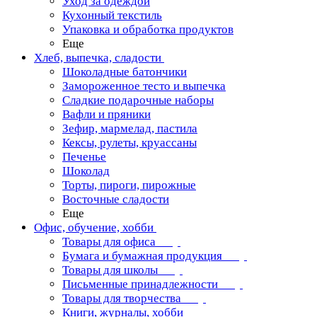
Уход за одеждой
Кухонный текстиль
Упаковка и обработка продуктов
Еще
Хлеб, выпечка, сладости
Шоколадные батончики
Замороженное тесто и выпечка
Сладкие подарочные наборы
Вафли и пряники
Зефир, мармелад, пастила
Кексы, рулеты, круассаны
Печенье
Шоколад
Торты, пироги, пирожные
Восточные сладости
Еще
Офис, обучение, хобби
Товары для офиса
Бумага и бумажная продукция
Товары для школы
Письменные принадлежности
Товары для творчества
Книги, журналы, хобби