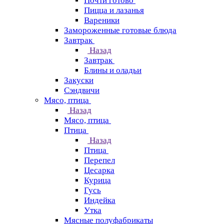
Почти готово
Пицца и лазанья
Вареники
Замороженные готовые блюда
Завтрак
Назад
Завтрак
Блины и оладьи
Закуски
Сэндвичи
Мясо, птица
Назад
Мясо, птица
Птица
Назад
Птица
Перепел
Цесарка
Курица
Гусь
Индейка
Утка
Мясные полуфабрикаты