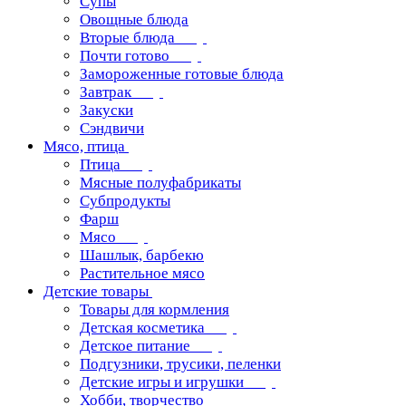
Супы
Овощные блюда
Вторые блюда
Почти готово
Замороженные готовые блюда
Завтрак
Закуски
Сэндвичи
Мясо, птица
Птица
Мясные полуфабрикаты
Субпродукты
Фарш
Мясо
Шашлык, барбекю
Растительное мясо
Детские товары
Товары для кормления
Детская косметика
Детское питание
Подгузники, трусики, пеленки
Детские игры и игрушки
Хобби, творчество