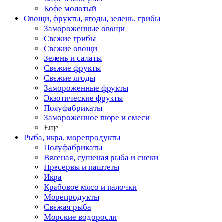
Кофе молотый
Овощи, фрукты, ягоды, зелень, грибы
Замороженные овощи
Свежие грибы
Свежие овощи
Зелень и салаты
Свежие фрукты
Свежие ягоды
Замороженные фрукты
Экзотические фрукты
Полуфабрикаты
Замороженное пюре и смеси
Еще
Рыба, икра, морепродукты
Полуфабрикаты
Вяленая, сушеная рыба и снеки
Пресервы и паштеты
Икра
Крабовое мясо и палочки
Морепродукты
Свежая рыба
Морские водоросли