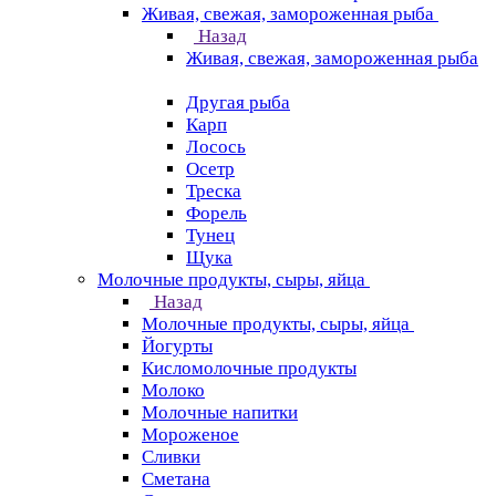
Живая, свежая, замороженная рыба
Назад
Живая, свежая, замороженная рыба
Другая рыба
Карп
Лосось
Осетр
Треска
Форель
Тунец
Щука
Молочные продукты, сыры, яйца
Назад
Молочные продукты, сыры, яйца
Йогурты
Кисломолочные продукты
Молоко
Молочные напитки
Мороженое
Сливки
Сметана