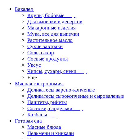
Бакалея
Крупы, бобовые
Для выпечки и десертов
Макаронные изделия
Мука, все для выпечки
Растительное масло
Сухие завтраки
Соль, сахар
Соевые продукты
Уксус
Чипсы, сухари, снеки
Еще
Мясная гастрономия
Деликатесы варено-копченые
Деликатесы сырокопченые и сыровяленые
Паштеты, рийеты
Сосиски, сардельки
Колбасы
Готовая еда
Мясные блюда
Пельмени и хинкали