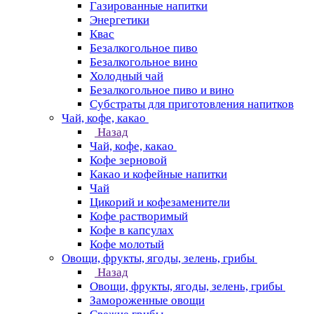
Газированные напитки
Энергетики
Квас
Безалкогольное пиво
Безалкогольное вино
Холодный чай
Безалкогольное пиво и вино
Субстраты для приготовления напитков
Чай, кофе, какао
Назад
Чай, кофе, какао
Кофе зерновой
Какао и кофейные напитки
Чай
Цикорий и кофезаменители
Кофе растворимый
Кофе в капсулах
Кофе молотый
Овощи, фрукты, ягоды, зелень, грибы
Назад
Овощи, фрукты, ягоды, зелень, грибы
Замороженные овощи