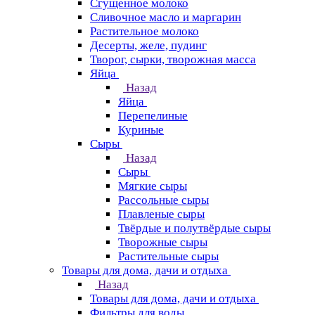
Сгущенное молоко
Сливочное масло и маргарин
Растительное молоко
Десерты, желе, пудинг
Творог, сырки, творожная масса
Яйца
Назад
Яйца
Перепелиные
Куриные
Сыры
Назад
Сыры
Мягкие сыры
Рассольные сыры
Плавленые сыры
Твёрдые и полутвёрдые сыры
Творожные сыры
Растительные сыры
Товары для дома, дачи и отдыха
Назад
Товары для дома, дачи и отдыха
Фильтры для воды