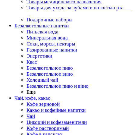
Товары медицинского назначения
Товары для ухода за зубами и полостью рта
Подарочные наборы
Безалкогольные напитки
Питьевая вода
Минеральная вода
Соки, морсы, нектары
Газированные напитки
Энергетики
Квас
Безалкогольное пиво
Безалкогольное вино
Холодный чай
Безалкогольное пиво и вино
Еще
Чай, кофе, какао
Кофе зерновой
Какао и кофейные напитки
Чай
Цикорий и кофезаменители
Кофе растворимый
Кофе в капсулах