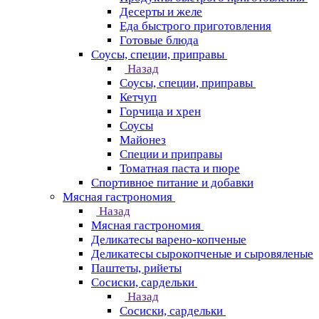
Десерты и желе
Еда быстрого приготовления
Готовые блюда
Соусы, специи, приправы
Назад
Соусы, специи, приправы
Кетчуп
Горчица и хрен
Соусы
Майонез
Специи и приправы
Томатная паста и пюре
Спортивное питание и добавки
Мясная гастрономия
Назад
Мясная гастрономия
Деликатесы варено-копченые
Деликатесы сырокопченые и сыровяленые
Паштеты, рийеты
Сосиски, сардельки
Назад
Сосиски, сардельки