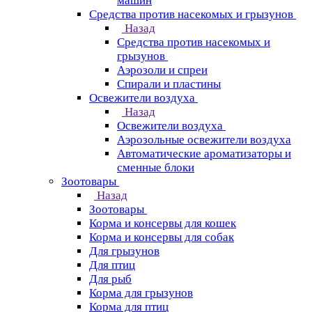
машин
Средства против насекомых и грызунов
Назад
Средства против насекомых и
грызунов
Аэрозоли и спреи
Спирали и пластины
Освежители воздуха
Назад
Освежители воздуха
Аэрозольные освежители воздуха
Автоматические ароматизаторы и
сменные блоки
Зоотовары
Назад
Зоотовары
Корма и консервы для кошек
Корма и консервы для собак
Для грызунов
Для птиц
Для рыб
Корма для грызунов
Корма для птиц