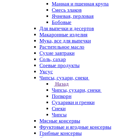
Манная и пшенная крупа
Смесь злаков
Ячневая, перловая
Бобовые
Для выпечки и десертов
Макаронные изделия
Мука, все для выпечки
Растительное масло
Сухие завтраки
Соль, сахар
Соевые продукты
Уксус
Чипсы, сухари, снеки
Назад
Чипсы, сухари, снеки
Попкорн
Сухарики и гренки
Снеки
Чипсы
Мясные консервы
Фруктовые и ягодные консервы
Грибные консервы