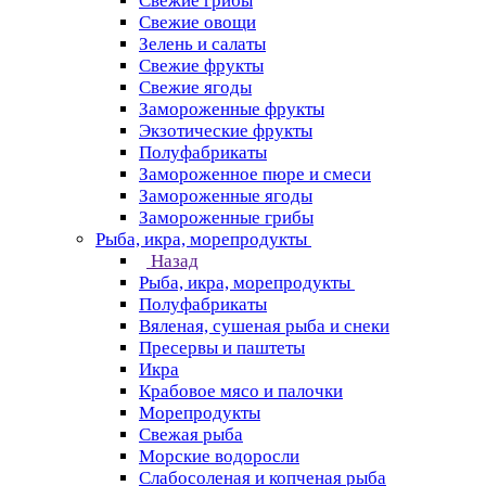
Свежие грибы
Свежие овощи
Зелень и салаты
Свежие фрукты
Свежие ягоды
Замороженные фрукты
Экзотические фрукты
Полуфабрикаты
Замороженное пюре и смеси
Замороженные ягоды
Замороженные грибы
Рыба, икра, морепродукты
Назад
Рыба, икра, морепродукты
Полуфабрикаты
Вяленая, сушеная рыба и снеки
Пресервы и паштеты
Икра
Крабовое мясо и палочки
Морепродукты
Свежая рыба
Морские водоросли
Слабосоленая и копченая рыба