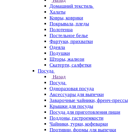
Назад
Домашний текстиль
Халаты
Ковры, коврики
Покрывала, пледы
Полотенца
Постельное белье
Фартуки, прихватки
Одеяла
Подушки
Шторы, жалюзи
Скатерти, салфетки
Посуда
Назад
Посуда
Одноразовая посуда
Аксессуары для выпечки
Заварочные чайники, френч-прессы
Крышки для посуды
Посуда для приготовления пищи
Поддоны, гастроемкости
Чайники, турки, кофеварки
Противни, формы для выпечки