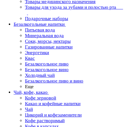
Товары медицинского назначения
Товары для ухода за зубами и полостью рта
Подарочные наборы
Безалкогольные напитки
Питьевая вода
Минеральная вода
Соки, морсы, нектары
Газированные напитки
Энергетики
Квас
Безалкогольное пиво
Безалкогольное вино
Холодный чай
Безалкогольное пиво и вино
Еще
Чай, кофе, какао
Кофе зерновой
Какао и кофейные напитки
Чай
Цикорий и кофезаменители
Кофе растворимый
Кофе в капсулах