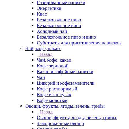
Газированные напитки
Энергетики
Квас
Безалкогольное пиво
Безалкогольное вино
Холодный чай
Безалкогольное пиво и вино
Субстраты для приготовления напитков
Чай, кофе, какао
Назад
Чай, кофе, какао
Кофе зерновой
Какао и кофейные напитки
Чай
Цикорий и кофезаменители
Кофе растворимый
Кофе в капсулах
Кофе молотый
Овощи, фрукты, ягоды, зелень, грибы
Назад
Овощи, фрукты, ягоды, зелень, грибы
Замороженные овощи