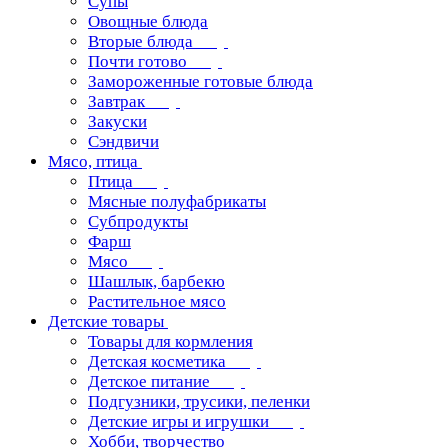
Супы
Овощные блюда
Вторые блюда
Почти готово
Замороженные готовые блюда
Завтрак
Закуски
Сэндвичи
Мясо, птица
Птица
Мясные полуфабрикаты
Субпродукты
Фарш
Мясо
Шашлык, барбекю
Растительное мясо
Детские товары
Товары для кормления
Детская косметика
Детское питание
Подгузники, трусики, пеленки
Детские игры и игрушки
Хобби, творчество