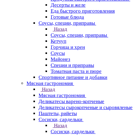
Десерты и желе
Еда быстрого приготовления
Готовые блюда
Соусы, специи, приправы
Назад
Соусы, специи, приправы
Кетчуп
Горчица и хрен
Соусы
Майонез
Специи и приправы
Томатная паста и пюре
Спортивное питание и добавки
Мясная гастрономия
Назад
Мясная гастрономия
Деликатесы варено-копченые
Деликатесы сырокопченые и сыровяленые
Паштеты, рийеты
Сосиски, сардельки
Назад
Сосиски, сардельки