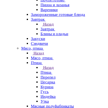
Почти готово
Пицца и лазанья
Вареники
Замороженные готовые блюда
Завтрак
Назад
Завтрак
Блины и оладьи
Закуски
Сэндвичи
Мясо, птица
Назад
Мясо, птица
Птица
Назад
Птица
Перепел
Цесарка
Курица
Гусь
Индейка
Утка
Мясные полуфабрикаты