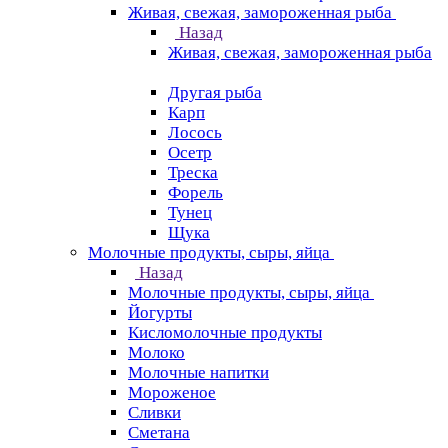
Живая, свежая, замороженная рыба
Назад
Живая, свежая, замороженная рыба
Другая рыба
Карп
Лосось
Осетр
Треска
Форель
Тунец
Щука
Молочные продукты, сыры, яйца
Назад
Молочные продукты, сыры, яйца
Йогурты
Кисломолочные продукты
Молоко
Молочные напитки
Мороженое
Сливки
Сметана