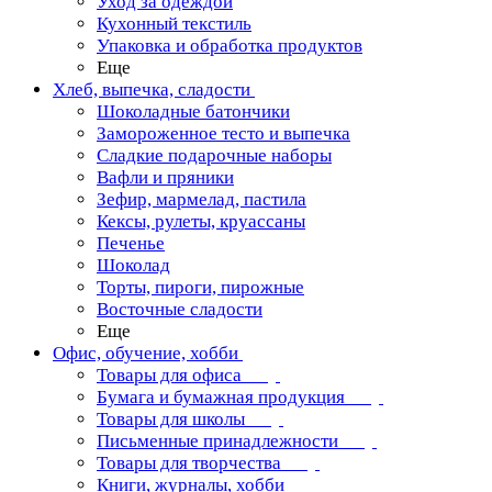
Уход за одеждой
Кухонный текстиль
Упаковка и обработка продуктов
Еще
Хлеб, выпечка, сладости
Шоколадные батончики
Замороженное тесто и выпечка
Сладкие подарочные наборы
Вафли и пряники
Зефир, мармелад, пастила
Кексы, рулеты, круассаны
Печенье
Шоколад
Торты, пироги, пирожные
Восточные сладости
Еще
Офис, обучение, хобби
Товары для офиса
Бумага и бумажная продукция
Товары для школы
Письменные принадлежности
Товары для творчества
Книги, журналы, хобби