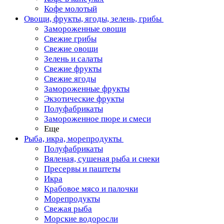
Кофе молотый
Овощи, фрукты, ягоды, зелень, грибы
Замороженные овощи
Свежие грибы
Свежие овощи
Зелень и салаты
Свежие фрукты
Свежие ягоды
Замороженные фрукты
Экзотические фрукты
Полуфабрикаты
Замороженное пюре и смеси
Еще
Рыба, икра, морепродукты
Полуфабрикаты
Вяленая, сушеная рыба и снеки
Пресервы и паштеты
Икра
Крабовое мясо и палочки
Морепродукты
Свежая рыба
Морские водоросли