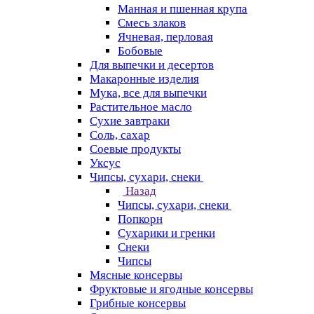
Манная и пшенная крупа
Смесь злаков
Ячневая, перловая
Бобовые
Для выпечки и десертов
Макаронные изделия
Мука, все для выпечки
Растительное масло
Сухие завтраки
Соль, сахар
Соевые продукты
Уксус
Чипсы, сухари, снеки
Назад
Чипсы, сухари, снеки
Попкорн
Сухарики и гренки
Снеки
Чипсы
Мясные консервы
Фруктовые и ягодные консервы
Грибные консервы