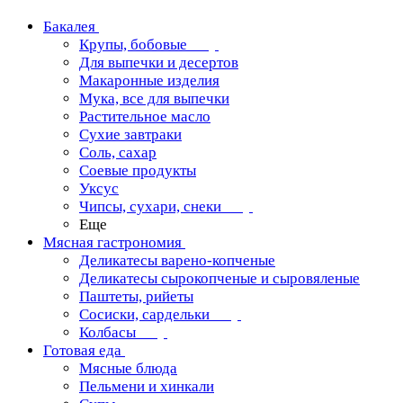
Бакалея
Крупы, бобовые
Для выпечки и десертов
Макаронные изделия
Мука, все для выпечки
Растительное масло
Сухие завтраки
Соль, сахар
Соевые продукты
Уксус
Чипсы, сухари, снеки
Еще
Мясная гастрономия
Деликатесы варено-копченые
Деликатесы сырокопченые и сыровяленые
Паштеты, рийеты
Сосиски, сардельки
Колбасы
Готовая еда
Мясные блюда
Пельмени и хинкали