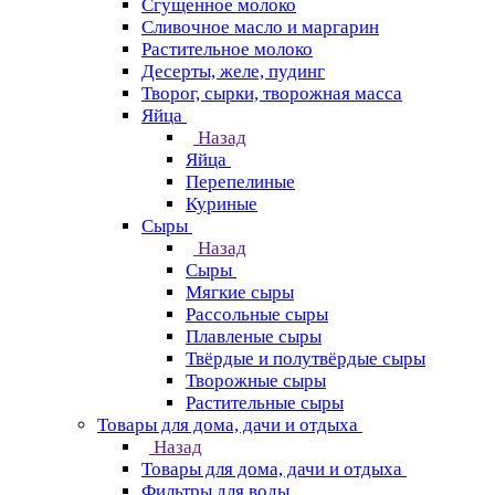
Сгущенное молоко
Сливочное масло и маргарин
Растительное молоко
Десерты, желе, пудинг
Творог, сырки, творожная масса
Яйца
Назад
Яйца
Перепелиные
Куриные
Сыры
Назад
Сыры
Мягкие сыры
Рассольные сыры
Плавленые сыры
Твёрдые и полутвёрдые сыры
Творожные сыры
Растительные сыры
Товары для дома, дачи и отдыха
Назад
Товары для дома, дачи и отдыха
Фильтры для воды