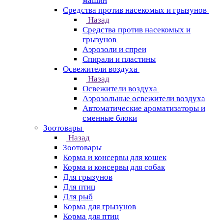
машин
Средства против насекомых и грызунов
Назад
Средства против насекомых и
грызунов
Аэрозоли и спреи
Спирали и пластины
Освежители воздуха
Назад
Освежители воздуха
Аэрозольные освежители воздуха
Автоматические ароматизаторы и
сменные блоки
Зоотовары
Назад
Зоотовары
Корма и консервы для кошек
Корма и консервы для собак
Для грызунов
Для птиц
Для рыб
Корма для грызунов
Корма для птиц