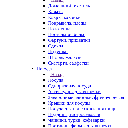
Назад
Домашний текстиль
Халаты
Ковры, коврики
Покрывала, пледы
Полотенца
Постельное белье
Фартуки, прихватки
Одеяла
Подушки
Шторы, жалюзи
Скатерти, салфетки
Посуда
Назад
Посуда
Одноразовая посуда
Аксессуары для выпечки
Заварочные чайники, френч-прессы
Крышки для посуды
Посуда для приготовления пищи
Поддоны, гастроемкости
Чайники, турки, кофеварки
Противни, формы для выпечки