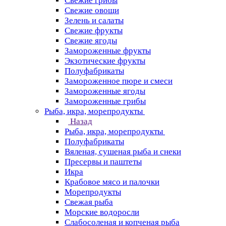
Свежие грибы
Свежие овощи
Зелень и салаты
Свежие фрукты
Свежие ягоды
Замороженные фрукты
Экзотические фрукты
Полуфабрикаты
Замороженное пюре и смеси
Замороженные ягоды
Замороженные грибы
Рыба, икра, морепродукты
Назад
Рыба, икра, морепродукты
Полуфабрикаты
Вяленая, сушеная рыба и снеки
Пресервы и паштеты
Икра
Крабовое мясо и палочки
Морепродукты
Свежая рыба
Морские водоросли
Слабосоленая и копченая рыба