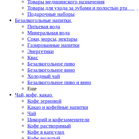
Товары медицинского назначения
Товары для ухода за зубами и полостью рта
Подарочные наборы
Безалкогольные напитки
Питьевая вода
Минеральная вода
Соки, морсы, нектары
Газированные напитки
Энергетики
Квас
Безалкогольное пиво
Безалкогольное вино
Холодный чай
Безалкогольное пиво и вино
Еще
Чай, кофе, какао
Кофе зерновой
Какао и кофейные напитки
Чай
Цикорий и кофезаменители
Кофе растворимый
Кофе в капсулах
Кофе молотый