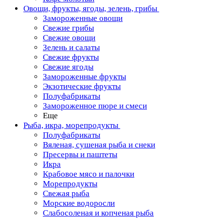
Овощи, фрукты, ягоды, зелень, грибы
Замороженные овощи
Свежие грибы
Свежие овощи
Зелень и салаты
Свежие фрукты
Свежие ягоды
Замороженные фрукты
Экзотические фрукты
Полуфабрикаты
Замороженное пюре и смеси
Еще
Рыба, икра, морепродукты
Полуфабрикаты
Вяленая, сушеная рыба и снеки
Пресервы и паштеты
Икра
Крабовое мясо и палочки
Морепродукты
Свежая рыба
Морские водоросли
Слабосоленая и копченая рыба