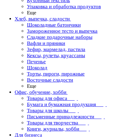
Кухонный текстиль
Упаковка и обработка продуктов
Еще
Хлеб, выпечка, сладости
Шоколадные батончики
Замороженное тесто и выпечка
Сладкие подарочные наборы
Вафли и пряники
Зефир, мармелад, пастила
Кексы, рулеты, круассаны
Печенье
Шоколад
Торты, пироги, пирожные
Восточные сладости
Еще
Офис, обучение, хобби
Товары для офиса
Бумага и бумажная продукция
Товары для школы
Письменные принадлежности
Товары для творчества
Книги, журналы, хобби
Для бизнеса