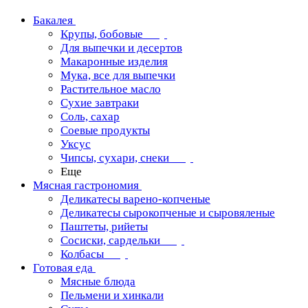
Бакалея
Крупы, бобовые
Для выпечки и десертов
Макаронные изделия
Мука, все для выпечки
Растительное масло
Сухие завтраки
Соль, сахар
Соевые продукты
Уксус
Чипсы, сухари, снеки
Еще
Мясная гастрономия
Деликатесы варено-копченые
Деликатесы сырокопченые и сыровяленые
Паштеты, рийеты
Сосиски, сардельки
Колбасы
Готовая еда
Мясные блюда
Пельмени и хинкали