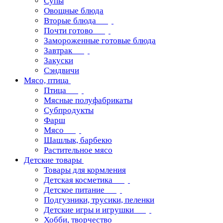
Супы
Овощные блюда
Вторые блюда
Почти готово
Замороженные готовые блюда
Завтрак
Закуски
Сэндвичи
Мясо, птица
Птица
Мясные полуфабрикаты
Субпродукты
Фарш
Мясо
Шашлык, барбекю
Растительное мясо
Детские товары
Товары для кормления
Детская косметика
Детское питание
Подгузники, трусики, пеленки
Детские игры и игрушки
Хобби, творчество