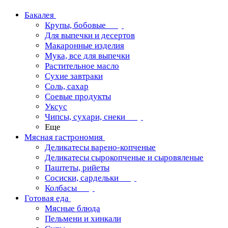
Бакалея
Крупы, бобовые
Для выпечки и десертов
Макаронные изделия
Мука, все для выпечки
Растительное масло
Сухие завтраки
Соль, сахар
Соевые продукты
Уксус
Чипсы, сухари, снеки
Еще
Мясная гастрономия
Деликатесы варено-копченые
Деликатесы сырокопченые и сыровяленые
Паштеты, рийеты
Сосиски, сардельки
Колбасы
Готовая еда
Мясные блюда
Пельмени и хинкали