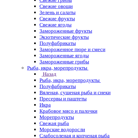
Свежие грибы
Свежие овощи
Зелень и салаты
Свежие фрукты
Свежие ягоды
Замороженные фрукты
Экзотические фрукты
Полуфабрикаты
Замороженное пюре и смеси
Замороженные ягоды
Замороженные грибы
Рыба, икра, морепродукты
Назад
Рыба, икра, морепродукты
Полуфабрикаты
Вяленая, сушеная рыба и снеки
Пресервы и паштеты
Икра
Крабовое мясо и палочки
Морепродукты
Свежая рыба
Морские водоросли
Слабосоленая и копченая рыба