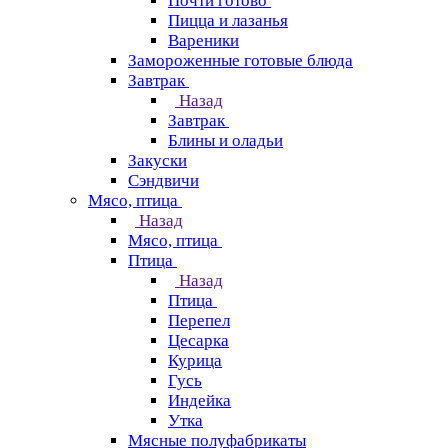
Почти готово
Пицца и лазанья
Вареники
Замороженные готовые блюда
Завтрак
Назад
Завтрак
Блины и оладьи
Закуски
Сэндвичи
Мясо, птица
Назад
Мясо, птица
Птица
Назад
Птица
Перепел
Цесарка
Курица
Гусь
Индейка
Утка
Мясные полуфабрикаты