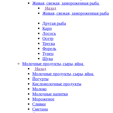
Живая, свежая, замороженная рыба
Назад
Живая, свежая, замороженная рыба
Другая рыба
Карп
Лосось
Осетр
Треска
Форель
Тунец
Щука
Молочные продукты, сыры, яйца
Назад
Молочные продукты, сыры, яйца
Йогурты
Кисломолочные продукты
Молоко
Молочные напитки
Мороженое
Сливки
Сметана