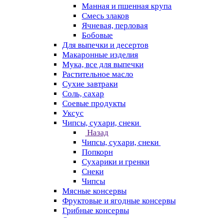
Манная и пшенная крупа
Смесь злаков
Ячневая, перловая
Бобовые
Для выпечки и десертов
Макаронные изделия
Мука, все для выпечки
Растительное масло
Сухие завтраки
Соль, сахар
Соевые продукты
Уксус
Чипсы, сухари, снеки
Назад
Чипсы, сухари, снеки
Попкорн
Сухарики и гренки
Снеки
Чипсы
Мясные консервы
Фруктовые и ягодные консервы
Грибные консервы