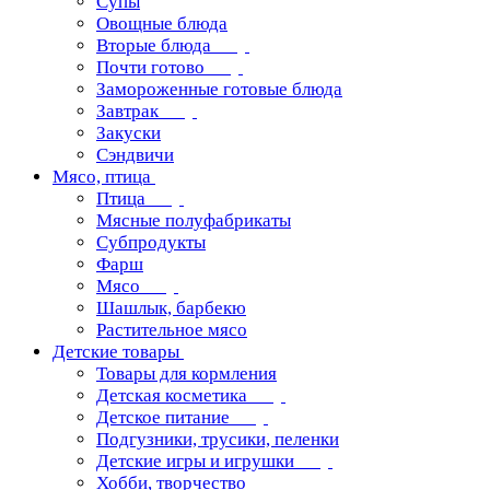
Супы
Овощные блюда
Вторые блюда
Почти готово
Замороженные готовые блюда
Завтрак
Закуски
Сэндвичи
Мясо, птица
Птица
Мясные полуфабрикаты
Субпродукты
Фарш
Мясо
Шашлык, барбекю
Растительное мясо
Детские товары
Товары для кормления
Детская косметика
Детское питание
Подгузники, трусики, пеленки
Детские игры и игрушки
Хобби, творчество