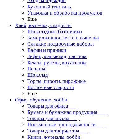
Уход за одеждой
Кухонный текстиль
Упаковка и обработка продуктов
Еще
Хлеб, выпечка, сладости
Шоколадные батончики
Замороженное тесто и выпечка
Сладкие подарочные наборы
Вафли и пряники
Зефир, мармелад, пастила
Кексы, рулеты, круассаны
Печенье
Шоколад
Торты, пироги, пирожные
Восточные сладости
Еще
Офис, обучение, хобби
Товары для офиса
Бумага и бумажная продукция
Товары для школы
Письменные принадлежности
Товары для творчества
Книги, журналы, хобби