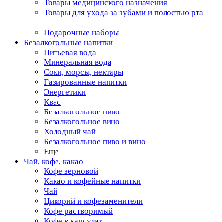
Товары медицинского назначения
Товары для ухода за зубами и полостью рта
Подарочные наборы
Безалкогольные напитки
Питьевая вода
Минеральная вода
Соки, морсы, нектары
Газированные напитки
Энергетики
Квас
Безалкогольное пиво
Безалкогольное вино
Холодный чай
Безалкогольное пиво и вино
Еще
Чай, кофе, какао
Кофе зерновой
Какао и кофейные напитки
Чай
Цикорий и кофезаменители
Кофе растворимый
Кофе в капсулах