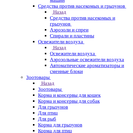
машин
Средства против насекомых и грызунов
Назад
Средства против насекомых и
грызунов
Аэрозоли и спреи
Спирали и пластины
Освежители воздуха
Назад
Освежители воздуха
Аэрозольные освежители воздуха
Автоматические ароматизаторы и
сменные блоки
Зоотовары
Назад
Зоотовары
Корма и консервы для кошек
Корма и консервы для собак
Для грызунов
Для птиц
Для рыб
Корма для грызунов
Корма для птиц