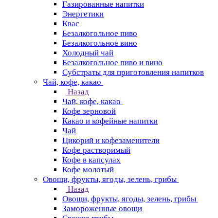
Газированные напитки
Энергетики
Квас
Безалкогольное пиво
Безалкогольное вино
Холодный чай
Безалкогольное пиво и вино
Субстраты для приготовления напитков
Чай, кофе, какао
Назад
Чай, кофе, какао
Кофе зерновой
Какао и кофейные напитки
Чай
Цикорий и кофезаменители
Кофе растворимый
Кофе в капсулах
Кофе молотый
Овощи, фрукты, ягоды, зелень, грибы
Назад
Овощи, фрукты, ягоды, зелень, грибы
Замороженные овощи