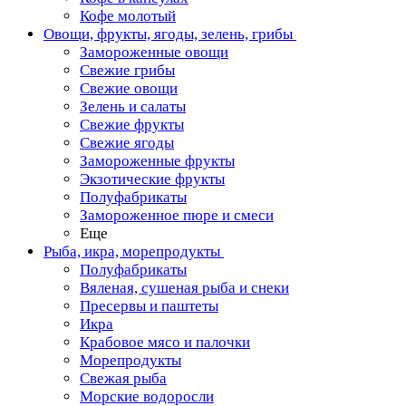
Кофе молотый
Овощи, фрукты, ягоды, зелень, грибы
Замороженные овощи
Свежие грибы
Свежие овощи
Зелень и салаты
Свежие фрукты
Свежие ягоды
Замороженные фрукты
Экзотические фрукты
Полуфабрикаты
Замороженное пюре и смеси
Еще
Рыба, икра, морепродукты
Полуфабрикаты
Вяленая, сушеная рыба и снеки
Пресервы и паштеты
Икра
Крабовое мясо и палочки
Морепродукты
Свежая рыба
Морские водоросли