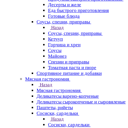
Десерты и желе
Еда быстрого приготовления
Готовые блюда
Соусы, специи, приправы
Назад
Соусы, специи, приправы
Кетчуп
Горчица и хрен
Соусы
Майонез
Специи и приправы
Томатная паста и пюре
Спортивное питание и добавки
Мясная гастрономия
Назад
Мясная гастрономия
Деликатесы варено-копченые
Деликатесы сырокопченые и сыровяленые
Паштеты, рийеты
Сосиски, сардельки
Назад
Сосиски, сардельки