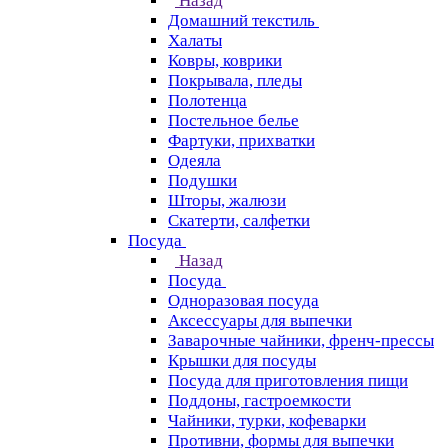
Назад
Домашний текстиль
Халаты
Ковры, коврики
Покрывала, пледы
Полотенца
Постельное белье
Фартуки, прихватки
Одеяла
Подушки
Шторы, жалюзи
Скатерти, салфетки
Посуда
Назад
Посуда
Одноразовая посуда
Аксессуары для выпечки
Заварочные чайники, френч-прессы
Крышки для посуды
Посуда для приготовления пищи
Поддоны, гастроемкости
Чайники, турки, кофеварки
Противни, формы для выпечки