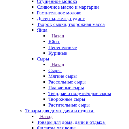
Сгущенное молоко
Сливочное масло и маргарин
Растительное молоко
Десерты, желе, пудинг
Творог, сырки, творожная масса
Яйца
Назад
Яйца
Перепелиные
Куриные
Сыры
Назад
Сыры
Мягкие сыры
Рассольные сыры
Плавленые сыры
Твёрдые и полутвёрдые сыры
Творожные сыры
Растительные сыры
Товары для дома, дачи и отдыха
Назад
Товары для дома, дачи и отдыха
Фильтры для воды