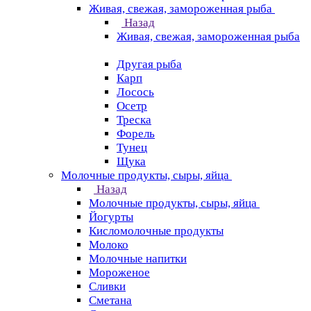
Живая, свежая, замороженная рыба
Назад
Живая, свежая, замороженная рыба
Другая рыба
Карп
Лосось
Осетр
Треска
Форель
Тунец
Щука
Молочные продукты, сыры, яйца
Назад
Молочные продукты, сыры, яйца
Йогурты
Кисломолочные продукты
Молоко
Молочные напитки
Мороженое
Сливки
Сметана