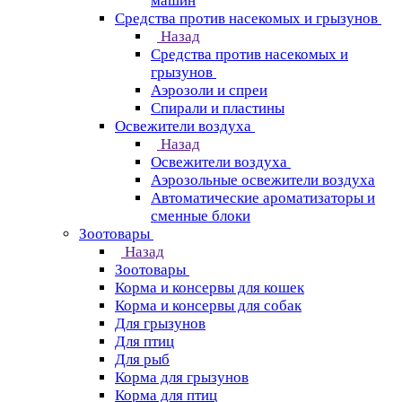
машин
Средства против насекомых и грызунов
Назад
Средства против насекомых и
грызунов
Аэрозоли и спреи
Спирали и пластины
Освежители воздуха
Назад
Освежители воздуха
Аэрозольные освежители воздуха
Автоматические ароматизаторы и
сменные блоки
Зоотовары
Назад
Зоотовары
Корма и консервы для кошек
Корма и консервы для собак
Для грызунов
Для птиц
Для рыб
Корма для грызунов
Корма для птиц