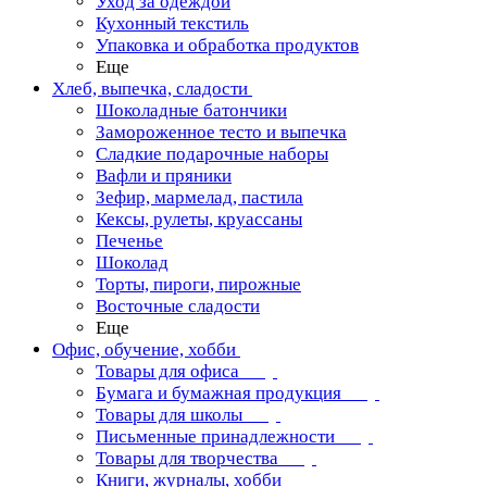
Уход за одеждой
Кухонный текстиль
Упаковка и обработка продуктов
Еще
Хлеб, выпечка, сладости
Шоколадные батончики
Замороженное тесто и выпечка
Сладкие подарочные наборы
Вафли и пряники
Зефир, мармелад, пастила
Кексы, рулеты, круассаны
Печенье
Шоколад
Торты, пироги, пирожные
Восточные сладости
Еще
Офис, обучение, хобби
Товары для офиса
Бумага и бумажная продукция
Товары для школы
Письменные принадлежности
Товары для творчества
Книги, журналы, хобби