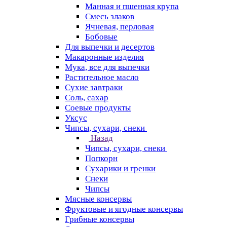
Манная и пшенная крупа
Смесь злаков
Ячневая, перловая
Бобовые
Для выпечки и десертов
Макаронные изделия
Мука, все для выпечки
Растительное масло
Сухие завтраки
Соль, сахар
Соевые продукты
Уксус
Чипсы, сухари, снеки
Назад
Чипсы, сухари, снеки
Попкорн
Сухарики и гренки
Снеки
Чипсы
Мясные консервы
Фруктовые и ягодные консервы
Грибные консервы