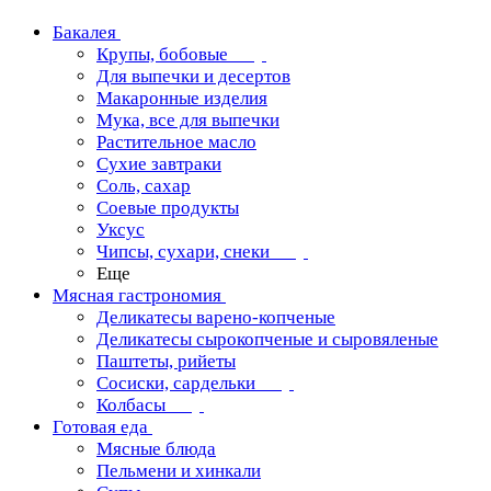
Бакалея
Крупы, бобовые
Для выпечки и десертов
Макаронные изделия
Мука, все для выпечки
Растительное масло
Сухие завтраки
Соль, сахар
Соевые продукты
Уксус
Чипсы, сухари, снеки
Еще
Мясная гастрономия
Деликатесы варено-копченые
Деликатесы сырокопченые и сыровяленые
Паштеты, рийеты
Сосиски, сардельки
Колбасы
Готовая еда
Мясные блюда
Пельмени и хинкали