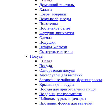
Назад
Домашний текстиль
Халаты
Ковры, коврики
Покрывала, пледы
Полотенца
Постельное белье
Фартуки, прихватки
Одеяла
Подушки
Шторы, жалюзи
Скатерти, салфетки
Посуда
Назад
Посуда
Одноразовая посуда
Аксессуары для выпечки
Заварочные чайники, френч-прессы
Крышки для посуды
Посуда для приготовления пищи
Поддоны, гастроемкости
Чайники, турки, кофеварки
Противни, формы для выпечки