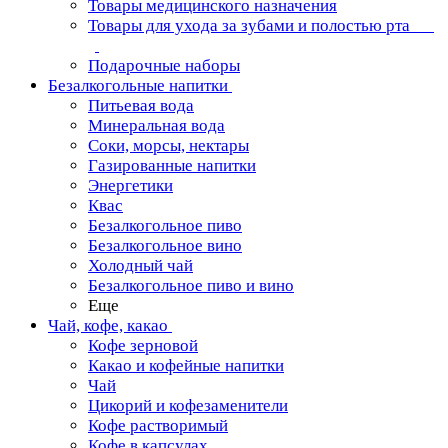
Товары медицинского назначения
Товары для ухода за зубами и полостью рта
Подарочные наборы
Безалкогольные напитки
Питьевая вода
Минеральная вода
Соки, морсы, нектары
Газированные напитки
Энергетики
Квас
Безалкогольное пиво
Безалкогольное вино
Холодный чай
Безалкогольное пиво и вино
Еще
Чай, кофе, какао
Кофе зерновой
Какао и кофейные напитки
Чай
Цикорий и кофезаменители
Кофе растворимый
Кофе в капсулах