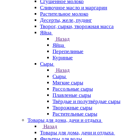
Сгущенное молоко
Сливочное масло и маргарин
Растительное молоко
Десерты, желе, пудинг
Творог, сырки, творожная масса
Яйца
Назад
Яйца
Перепелиные
Куриные
Сыры
Назад
Сыры
Мягкие сыры
Рассольные сыры
Плавленые сыры
Твёрдые и полутвёрдые сыры
Творожные сыры
Растительные сыры
Товары для дома, дачи и отдыха
Назад
Товары для дома, дачи и отдыха
Фильтры для воды