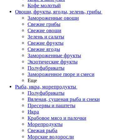
Кофе молотый
Овощи, фрукты, ягоды, зелень, грибы
Замороженные овощи
Свежие грибы
Свежие овощи
Зелень и салаты
Свежие фрукты
Свежие ягоды
Замороженные фрукты
Экзотические фрукты
Полуфабрикаты
Замороженное пюре и смеси
Еще
Рыба, икра, морепродукты
Полуфабрикаты
Вяленая, сушеная рыба и снеки
Пресервы и паштеты
Икра
Крабовое мясо и палочки
Морепродукты
Свежая рыба
Морские водоросли