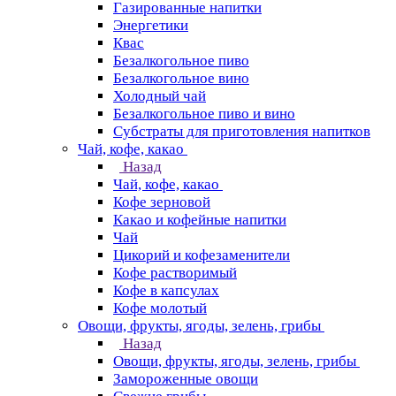
Газированные напитки
Энергетики
Квас
Безалкогольное пиво
Безалкогольное вино
Холодный чай
Безалкогольное пиво и вино
Субстраты для приготовления напитков
Чай, кофе, какао
Назад
Чай, кофе, какао
Кофе зерновой
Какао и кофейные напитки
Чай
Цикорий и кофезаменители
Кофе растворимый
Кофе в капсулах
Кофе молотый
Овощи, фрукты, ягоды, зелень, грибы
Назад
Овощи, фрукты, ягоды, зелень, грибы
Замороженные овощи