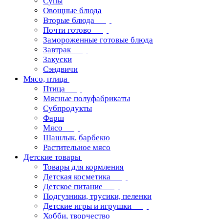
Супы
Овощные блюда
Вторые блюда
Почти готово
Замороженные готовые блюда
Завтрак
Закуски
Сэндвичи
Мясо, птица
Птица
Мясные полуфабрикаты
Субпродукты
Фарш
Мясо
Шашлык, барбекю
Растительное мясо
Детские товары
Товары для кормления
Детская косметика
Детское питание
Подгузники, трусики, пеленки
Детские игры и игрушки
Хобби, творчество