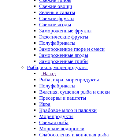
Свежие грибы
Свежие овощи
Зелень и салаты
Свежие фрукты
Свежие ягоды
Замороженные фрукты
Экзотические фрукты
Полуфабрикаты
Замороженное пюре и смеси
Замороженные ягоды
Замороженные грибы
Рыба, икра, морепродукты
Назад
Рыба, икра, морепродукты
Полуфабрикаты
Вяленая, сушеная рыба и снеки
Пресервы и паштеты
Икра
Крабовое мясо и палочки
Морепродукты
Свежая рыба
Морские водоросли
Слабосоленая и копченая рыба