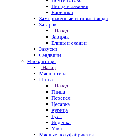
Почти готово
Пицца и лазанья
Вареники
Замороженные готовые блюда
Завтрак
Назад
Завтрак
Блины и оладьи
Закуски
Сэндвичи
Мясо, птица
Назад
Мясо, птица
Птица
Назад
Птица
Перепел
Цесарка
Курица
Гусь
Индейка
Утка
Мясные полуфабрикаты