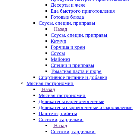
Десерты и желе
Еда быстрого приготовления
Готовые блюда
Соусы, специи, приправы
Назад
Соусы, специи, приправы
Кетчуп
Горчица и хрен
Соусы
Майонез
Специи и приправы
Томатная паста и пюре
Спортивное питание и добавки
Мясная гастрономия
Назад
Мясная гастрономия
Деликатесы варено-копченые
Деликатесы сырокопченые и сыровяленые
Паштеты, рийеты
Сосиски, сардельки
Назад
Сосиски, сардельки