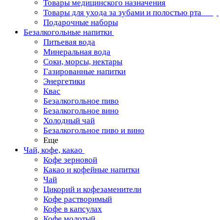
Товары медицинского назначения
Товары для ухода за зубами и полостью рта
Подарочные наборы
Безалкогольные напитки
Питьевая вода
Минеральная вода
Соки, морсы, нектары
Газированные напитки
Энергетики
Квас
Безалкогольное пиво
Безалкогольное вино
Холодный чай
Безалкогольное пиво и вино
Еще
Чай, кофе, какао
Кофе зерновой
Какао и кофейные напитки
Чай
Цикорий и кофезаменители
Кофе растворимый
Кофе в капсулах
Кофе молотый