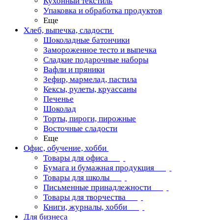
Кухонный текстиль
Упаковка и обработка продуктов
Еще
Хлеб, выпечка, сладости
Шоколадные батончики
Замороженное тесто и выпечка
Сладкие подарочные наборы
Вафли и пряники
Зефир, мармелад, пастила
Кексы, рулеты, круассаны
Печенье
Шоколад
Торты, пироги, пирожные
Восточные сладости
Еще
Офис, обучение, хобби
Товары для офиса
Бумага и бумажная продукция
Товары для школы
Письменные принадлежности
Товары для творчества
Книги, журналы, хобби
Для бизнеса