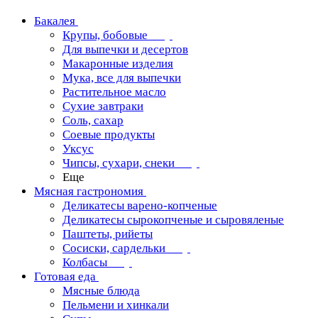
Бакалея
Крупы, бобовые
Для выпечки и десертов
Макаронные изделия
Мука, все для выпечки
Растительное масло
Сухие завтраки
Соль, сахар
Соевые продукты
Уксус
Чипсы, сухари, снеки
Еще
Мясная гастрономия
Деликатесы варено-копченые
Деликатесы сырокопченые и сыровяленые
Паштеты, рийеты
Сосиски, сардельки
Колбасы
Готовая еда
Мясные блюда
Пельмени и хинкали