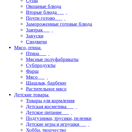
Супы
Овощные блюда
Вторые блюда
Почти готово
Замороженные готовые блюда
Завтрак
Закуски
Сэндвичи
Мясо, птица
Птица
Мясные полуфабрикаты
Субпродукты
Фарш
Мясо
Шашлык, барбекю
Растительное мясо
Детские товары
Товары для кормления
Детская косметика
Детское питание
Подгузники, трусики, пеленки
Детские игры и игрушки
Хобби, творчество