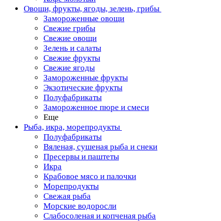
Овощи, фрукты, ягоды, зелень, грибы
Замороженные овощи
Свежие грибы
Свежие овощи
Зелень и салаты
Свежие фрукты
Свежие ягоды
Замороженные фрукты
Экзотические фрукты
Полуфабрикаты
Замороженное пюре и смеси
Еще
Рыба, икра, морепродукты
Полуфабрикаты
Вяленая, сушеная рыба и снеки
Пресервы и паштеты
Икра
Крабовое мясо и палочки
Морепродукты
Свежая рыба
Морские водоросли
Слабосоленая и копченая рыба