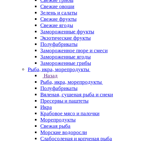
Свежие грибы
Свежие овощи
Зелень и салаты
Свежие фрукты
Свежие ягоды
Замороженные фрукты
Экзотические фрукты
Полуфабрикаты
Замороженное пюре и смеси
Замороженные ягоды
Замороженные грибы
Рыба, икра, морепродукты
Назад
Рыба, икра, морепродукты
Полуфабрикаты
Вяленая, сушеная рыба и снеки
Пресервы и паштеты
Икра
Крабовое мясо и палочки
Морепродукты
Свежая рыба
Морские водоросли
Слабосоленая и копченая рыба