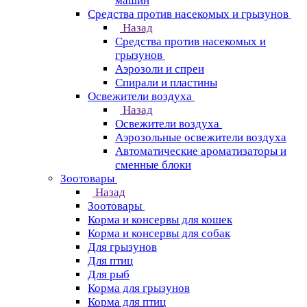
машин
Средства против насекомых и грызунов
Назад
Средства против насекомых и
грызунов
Аэрозоли и спреи
Спирали и пластины
Освежители воздуха
Назад
Освежители воздуха
Аэрозольные освежители воздуха
Автоматические ароматизаторы и
сменные блоки
Зоотовары
Назад
Зоотовары
Корма и консервы для кошек
Корма и консервы для собак
Для грызунов
Для птиц
Для рыб
Корма для грызунов
Корма для птиц