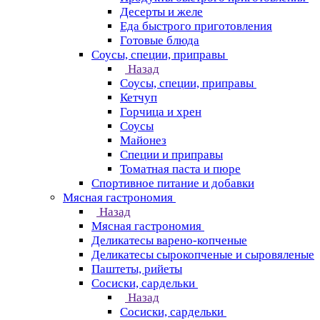
Десерты и желе
Еда быстрого приготовления
Готовые блюда
Соусы, специи, приправы
Назад
Соусы, специи, приправы
Кетчуп
Горчица и хрен
Соусы
Майонез
Специи и приправы
Томатная паста и пюре
Спортивное питание и добавки
Мясная гастрономия
Назад
Мясная гастрономия
Деликатесы варено-копченые
Деликатесы сырокопченые и сыровяленые
Паштеты, рийеты
Сосиски, сардельки
Назад
Сосиски, сардельки