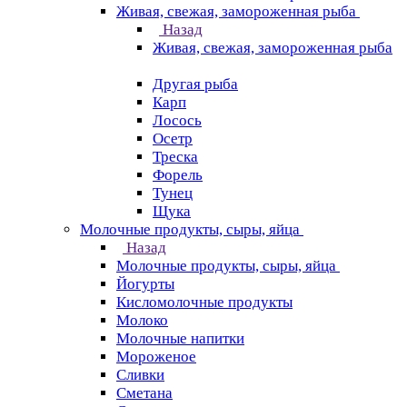
Живая, свежая, замороженная рыба
Назад
Живая, свежая, замороженная рыба
Другая рыба
Карп
Лосось
Осетр
Треска
Форель
Тунец
Щука
Молочные продукты, сыры, яйца
Назад
Молочные продукты, сыры, яйца
Йогурты
Кисломолочные продукты
Молоко
Молочные напитки
Мороженое
Сливки
Сметана