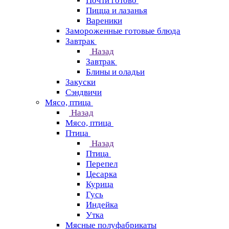
Почти готово
Пицца и лазанья
Вареники
Замороженные готовые блюда
Завтрак
Назад
Завтрак
Блины и оладьи
Закуски
Сэндвичи
Мясо, птица
Назад
Мясо, птица
Птица
Назад
Птица
Перепел
Цесарка
Курица
Гусь
Индейка
Утка
Мясные полуфабрикаты