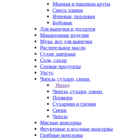
Манная и пшенная крупа
Смесь злаков
Ячневая, перловая
Бобовые
Для выпечки и десертов
Макаронные изделия
Мука, все для выпечки
Растительное масло
Сухие завтраки
Соль, сахар
Соевые продукты
Уксус
Чипсы, сухари, снеки
Назад
Чипсы, сухари, снеки
Попкорн
Сухарики и гренки
Снеки
Чипсы
Мясные консервы
Фруктовые и ягодные консервы
Грибные консервы