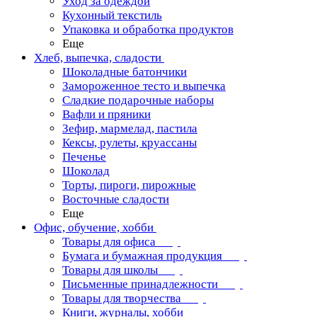
Уход за одеждой
Кухонный текстиль
Упаковка и обработка продуктов
Еще
Хлеб, выпечка, сладости
Шоколадные батончики
Замороженное тесто и выпечка
Сладкие подарочные наборы
Вафли и пряники
Зефир, мармелад, пастила
Кексы, рулеты, круассаны
Печенье
Шоколад
Торты, пироги, пирожные
Восточные сладости
Еще
Офис, обучение, хобби
Товары для офиса
Бумага и бумажная продукция
Товары для школы
Письменные принадлежности
Товары для творчества
Книги, журналы, хобби