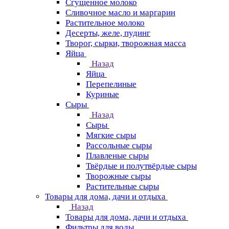
Сгущенное молоко
Сливочное масло и маргарин
Растительное молоко
Десерты, желе, пудинг
Творог, сырки, творожная масса
Яйца
Назад
Яйца
Перепелиные
Куриные
Сыры
Назад
Сыры
Мягкие сыры
Рассольные сыры
Плавленые сыры
Твёрдые и полутвёрдые сыры
Творожные сыры
Растительные сыры
Товары для дома, дачи и отдыха
Назад
Товары для дома, дачи и отдыха
Фильтры для воды