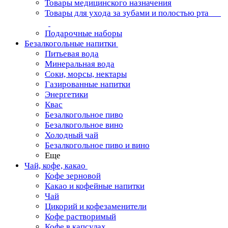
Товары медицинского назначения
Товары для ухода за зубами и полостью рта
Подарочные наборы
Безалкогольные напитки
Питьевая вода
Минеральная вода
Соки, морсы, нектары
Газированные напитки
Энергетики
Квас
Безалкогольное пиво
Безалкогольное вино
Холодный чай
Безалкогольное пиво и вино
Еще
Чай, кофе, какао
Кофе зерновой
Какао и кофейные напитки
Чай
Цикорий и кофезаменители
Кофе растворимый
Кофе в капсулах