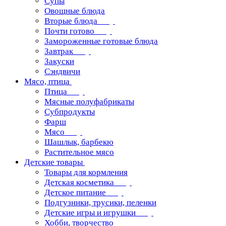
Супы
Овощные блюда
Вторые блюда
Почти готово
Замороженные готовые блюда
Завтрак
Закуски
Сэндвичи
Мясо, птица
Птица
Мясные полуфабрикаты
Субпродукты
Фарш
Мясо
Шашлык, барбекю
Растительное мясо
Детские товары
Товары для кормления
Детская косметика
Детское питание
Подгузники, трусики, пеленки
Детские игры и игрушки
Хобби, творчество