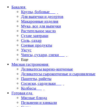
Бакалея
Крупы, бобовые
Для выпечки и десертов
Макаронные изделия
Мука, все для выпечки
Растительное масло
Сухие завтраки
Соль, сахар
Соевые продукты
Уксус
Чипсы, сухари, снеки
Еще
Мясная гастрономия
Деликатесы варено-копченые
Деликатесы сырокопченые и сыровяленые
Паштеты, рийеты
Сосиски, сардельки
Колбасы
Готовая еда
Мясные блюда
Пельмени и хинкали