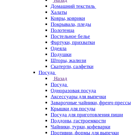
Назад
Домашний текстиль
Халаты
Ковры, коврики
Покрывала, пледы
Полотенца
Постельное белье
Фартуки, прихватки
Одеяла
Подушки
Шторы, жалюзи
Скатерти, салфетки
Посуда
Назад
Посуда
Одноразовая посуда
Аксессуары для выпечки
Заварочные чайники, френч-прессы
Крышки для посуды
Посуда для приготовления пищи
Поддоны, гастроемкости
Чайники, турки, кофеварки
Противни, формы для выпечки