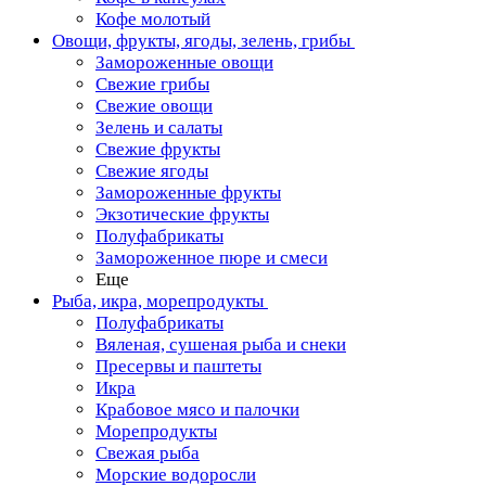
Кофе молотый
Овощи, фрукты, ягоды, зелень, грибы
Замороженные овощи
Свежие грибы
Свежие овощи
Зелень и салаты
Свежие фрукты
Свежие ягоды
Замороженные фрукты
Экзотические фрукты
Полуфабрикаты
Замороженное пюре и смеси
Еще
Рыба, икра, морепродукты
Полуфабрикаты
Вяленая, сушеная рыба и снеки
Пресервы и паштеты
Икра
Крабовое мясо и палочки
Морепродукты
Свежая рыба
Морские водоросли