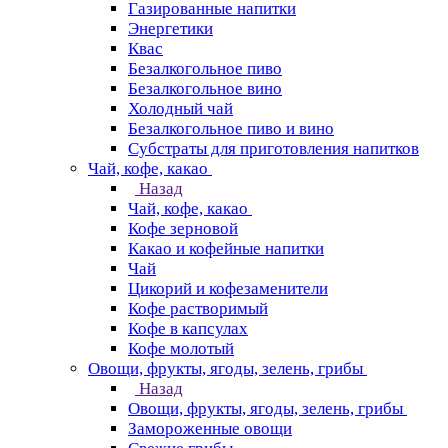
Газированные напитки
Энергетики
Квас
Безалкогольное пиво
Безалкогольное вино
Холодный чай
Безалкогольное пиво и вино
Субстраты для приготовления напитков
Чай, кофе, какао
Назад
Чай, кофе, какао
Кофе зерновой
Какао и кофейные напитки
Чай
Цикорий и кофезаменители
Кофе растворимый
Кофе в капсулах
Кофе молотый
Овощи, фрукты, ягоды, зелень, грибы
Назад
Овощи, фрукты, ягоды, зелень, грибы
Замороженные овощи